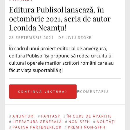
Editura Publisol lansează, în
octombrie 2021, seria de autor
Leonida Neamțu!
28 SEPTEMBRIE 2021
DE
LIVIU SZOKE
În cadrul unui proiect editorial de anvergură,
editura Publisol își propune să redea circuitului
cultural operele marilor scriitori români care au
făcut viața suportabilă și
COMENTARIU
CONTINUĂ LECTURA
#
ANUNȚURI
#
FANTASY
#
ÎN CURS DE APARIȚIE
#
LITERATURĂ GENERALĂ
#
NON-SFFH
#
NOUTĂȚI
#
PAGINA PARTENERILOR
#
PREMII NON-SFFH