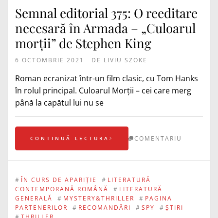
Semnal editorial 375: O reeditare
necesară în Armada – „Culoarul
morții” de Stephen King
6 OCTOMBRIE 2021
DE
LIVIU SZOKE
Roman ecranizat într-un film clasic, cu Tom Hanks
în rolul principal. Culoarul Morții – cei care merg
până la capătul lui nu se
COMENTARIU
CONTINUĂ LECTURA
#
ÎN CURS DE APARIȚIE
#
LITERATURĂ
CONTEMPORANĂ ROMÂNĂ
#
LITERATURĂ
GENERALĂ
#
MYSTERY&THRILLER
#
PAGINA
PARTENERILOR
#
RECOMANDĂRI
#
SPY
#
ȘTIRI
#
THRILLER