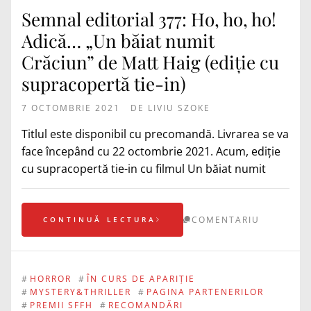
Semnal editorial 377: Ho, ho, ho!
Adică… „Un băiat numit
Crăciun” de Matt Haig (ediție cu
supracopertă tie-in)
7 OCTOMBRIE 2021
DE
LIVIU SZOKE
Titlul este disponibil cu precomandă. Livrarea se va
face începând cu 22 octombrie 2021. Acum, ediție
cu supracopertă tie-in cu filmul Un băiat numit
COMENTARIU
CONTINUĂ LECTURA
#
HORROR
#
ÎN CURS DE APARIȚIE
#
MYSTERY&THRILLER
#
PAGINA PARTENERILOR
#
PREMII SFFH
#
RECOMANDĂRI