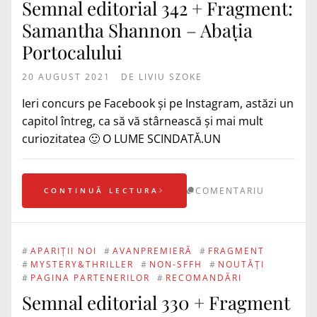
Semnal editorial 342 + Fragment:
Samantha Shannon – Abația
Portocalului
20 AUGUST 2021
DE
LIVIU SZOKE
Ieri concurs pe Facebook și pe Instagram, astăzi un
capitol întreg, ca să vă stârnească și mai mult
curiozitatea 🙂 O LUME SCINDATĂ.UN
COMENTARIU
CONTINUĂ LECTURA
#
APARIȚII NOI
#
AVANPREMIERĂ
#
FRAGMENT
#
MYSTERY&THRILLER
#
NON-SFFH
#
NOUTĂȚI
#
PAGINA PARTENERILOR
#
RECOMANDĂRI
Semnal editorial 330 + Fragment