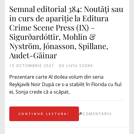
Semnal editorial 384: Noutăți sau
în curs de apariție la Editura
Crime Scene Press (IX) –
Sigurðardóttir, Mohlin &
Nyström, Jónasson, Spillane,
Audet-Găinar
15 OCTOMBRIE 2021
DE
LIVIU SZOKE
Prezentare carte Al doilea volum din seria
Reykjavík Noir După ce s-a stabilit în Florida cu fiul
ei, Sonja crede că a scăpat,
COMENTARIU
CONTINUĂ LECTURA