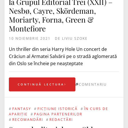
la Grupul Editorial Trei (XXII) –
Nesbø, Cayre, Skördeman,
Moriarty, Forna, Green &
Montefiore
10 NOIEMBRIE 2021
DE
LIVIU SZOKE
Un thriller din seria Harry Hole Un concert de
Crăciun al Armatei Salvării pe o stradă aglomerată
din Oslo se încheie pe neașteptate
COMENTARIU
CONTINUĂ LECTURA
#
FANTASY
#
FICȚIUNE ISTORICĂ
#
ÎN CURS DE
APARIȚIE
#
PAGINA PARTENERILOR
#
RECOMANDĂRI
#
REDACTĂRI