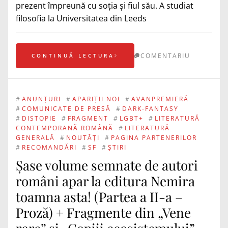
prezent împreună cu soția și fiul său. A studiat
filosofia la Universitatea din Leeds
COMENTARIU
CONTINUĂ LECTURA
#
ANUNȚURI
#
APARIȚII NOI
#
AVANPREMIERĂ
#
COMUNICATE DE PRESĂ
#
DARK-FANTASY
#
DISTOPIE
#
FRAGMENT
#
LGBT+
#
LITERATURĂ
CONTEMPORANĂ ROMÂNĂ
#
LITERATURĂ
GENERALĂ
#
NOUTĂȚI
#
PAGINA PARTENERILOR
#
RECOMANDĂRI
#
SF
#
ȘTIRI
Șase volume semnate de autori
români apar la editura Nemira
toamna asta! (Partea a II-a –
Proză) + Fragmente din „Vene