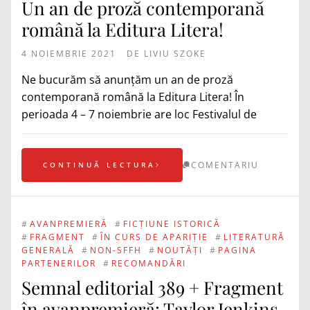
Un an de proză contemporană
română la Editura Litera!
4 NOIEMBRIE 2021
DE
LIVIU SZOKE
Ne bucurăm să anunțăm un an de proză
contemporană română la Editura Litera! În
perioada 4 – 7 noiembrie are loc Festivalul de
COMENTARIU
CONTINUĂ LECTURA
#
AVANPREMIERĂ
#
FICȚIUNE ISTORICĂ
#
FRAGMENT
#
ÎN CURS DE APARIȚIE
#
LITERATURĂ
GENERALĂ
#
NON-SFFH
#
NOUTĂȚI
#
PAGINA
PARTENERILOR
#
RECOMANDĂRI
Semnal editorial 389 + Fragment
în avanpremieră: Taylor Jenkins