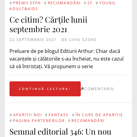
#
PREMII SFFH
#
RECOMANDĂRI
#
SF
#
YOUNG
ADULT&KIDS
Ce citim? Cărțile lunii
septembrie 2021
22 SEPTEMBRIE 2021
DE
LIVIU SZOKE
Preluare de pe blogul Editurii Arthur: Chiar dacă
vacanțele și călătoriile s-au încheiat, nu este cazul
să vă întristați. Vă propunem o serie
COMENTARIU
CONTINUĂ LECTURA
#
APARIȚII NOI
#
FANTASY
#
ÎN CURS DE APARIȚIE
#
PAGINA PARTENERILOR
#
RECOMANDĂRI
Semnal editorial 346: Un nou