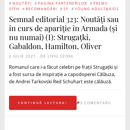
#
NOUTĂȚI
#
PAGINA PARTENERILOR
#
PREMII
SFFH
#
RECOMANDĂRI
#
SF
#
YOUNG ADULT&KIDS
Semnal editorial 323: Noutăți sau
în curs de apariție în Armada (și
nu numai) (I): Strugațki,
Gabaldon, Hamilton, Oliver
2 IULIE 2021
DE
LIVIU SZOKE
Romanul care i-a făcut celebri pe frații Strugațki și
a fost sursa de inspirație a capodoperei Călăuza,
de Andrei Tarkovski Red Schuhart este călăuză.
3 COMENTARII
CONTINUĂ LECTURA