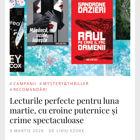
#
CAMPANII
#
MYSTERY&THRILLER
#
RECOMANDĂRI
Lecturile perfecte pentru luna
martie, cu eroine puternice și
crime spectaculoase
3 MARTIE 2026
DE
LIVIU SZOKE