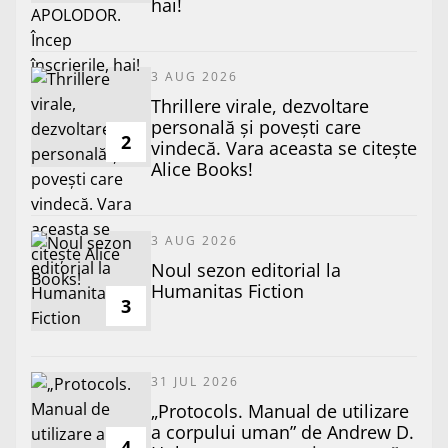
hai!
3 AUG 2026
Thrillere virale, dezvoltare
personală și povești care
2
vindecă. Vara aceasta se citește
Alice Books!
3 AUG 2026
​Noul sezon editorial la
Humanitas Fiction
3
31 JUL 2026
„Protocols. Manual de utilizare
a corpului uman” de Andrew D.
4