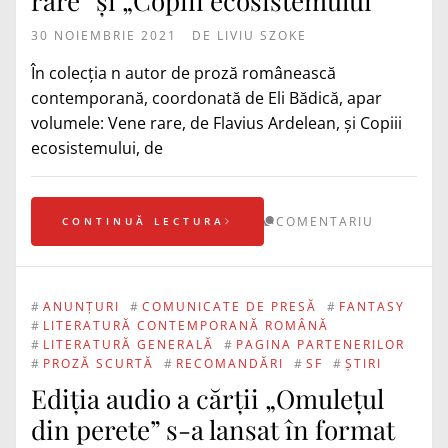
rare” și „Copiii ecosistemului”
30 NOIEMBRIE 2021
DE
LIVIU SZOKE
În colecția n autor de proză românească
contemporană, coordonată de Eli Bădică, apar
volumele: Vene rare, de Flavius Ardelean, și Copiii
ecosistemului, de
COMENTARIU
CONTINUĂ LECTURA
#
ANUNȚURI
#
COMUNICATE DE PRESĂ
#
FANTASY
#
LITERATURĂ CONTEMPORANĂ ROMÂNĂ
#
LITERATURĂ GENERALĂ
#
PAGINA PARTENERILOR
#
PROZĂ SCURTĂ
#
RECOMANDĂRI
#
SF
#
ȘTIRI
Ediția audio a cărții „Omulețul
din perete” s-a lansat în format