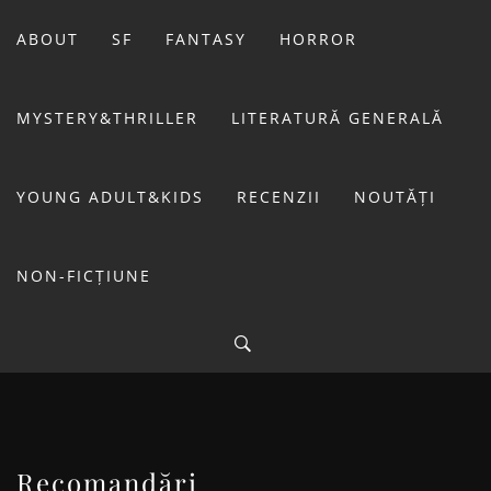
Sari
la
ABOUT
SF
FANTASY
HORROR
conținut
MYSTERY&THRILLER
LITERATURĂ GENERALĂ
YOUNG ADULT&KIDS
RECENZII
NOUTĂȚI
NON-FICȚIUNE
BIBLIOTECA LUI
FOSTUL BLOG FANSF
LIVIU
Recomandări