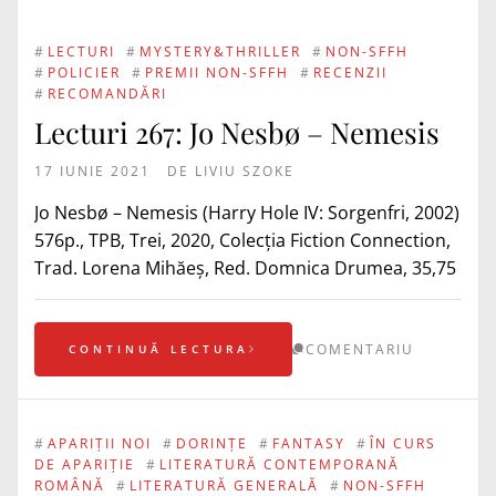
#
LECTURI
#
MYSTERY&THRILLER
#
NON-SFFH
#
POLICIER
#
PREMII NON-SFFH
#
RECENZII
#
RECOMANDĂRI
Lecturi 267: Jo Nesbø – Nemesis
17 IUNIE 2021
DE
LIVIU SZOKE
Jo Nesbø – Nemesis (Harry Hole IV: Sorgenfri, 2002)
576p., TPB, Trei, 2020, Colecția Fiction Connection,
Trad. Lorena Mihăeș, Red. Domnica Drumea, 35,75
COMENTARIU
CONTINUĂ LECTURA
#
APARIȚII NOI
#
DORINȚE
#
FANTASY
#
ÎN CURS
DE APARIȚIE
#
LITERATURĂ CONTEMPORANĂ
ROMÂNĂ
#
LITERATURĂ GENERALĂ
#
NON-SFFH