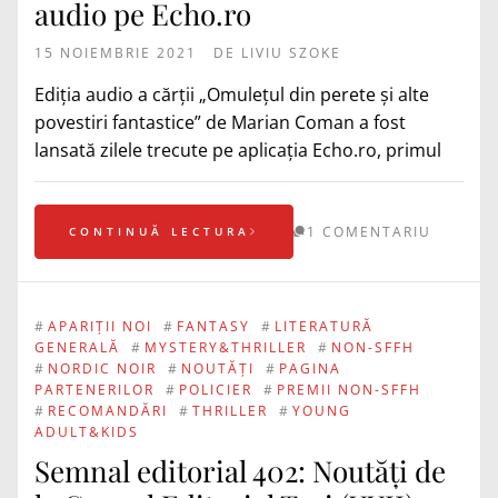
audio pe Echo.ro
15 NOIEMBRIE 2021
DE
LIVIU SZOKE
Ediția audio a cărții „Omulețul din perete și alte
povestiri fantastice” de Marian Coman a fost
lansată zilele trecute pe aplicația Echo.ro, primul
1 COMENTARIU
CONTINUĂ LECTURA
#
APARIȚII NOI
#
FANTASY
#
LITERATURĂ
GENERALĂ
#
MYSTERY&THRILLER
#
NON-SFFH
#
NORDIC NOIR
#
NOUTĂȚI
#
PAGINA
PARTENERILOR
#
POLICIER
#
PREMII NON-SFFH
#
RECOMANDĂRI
#
THRILLER
#
YOUNG
ADULT&KIDS
Semnal editorial 402: Noutăți de