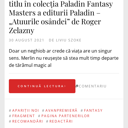
titlu în colecția Paladin Fantasy
Masters a editurii Paladin –
„Atuurile osândei” de Roger
Zelazny
30 AUGUST 2021
DE
LIVIU SZOKE
Doar un neghiob ar crede că viața are un singur
sens. Merlin nu reușește să stea mult timp departe
de tărâmul magic al
COMENTARIU
CONTINUĂ LECTURA
#
APARIȚII NOI
#
AVANPREMIERĂ
#
FANTASY
#
FRAGMENT
#
PAGINA PARTENERILOR
#
RECOMANDĂRI
#
REDACTĂRI