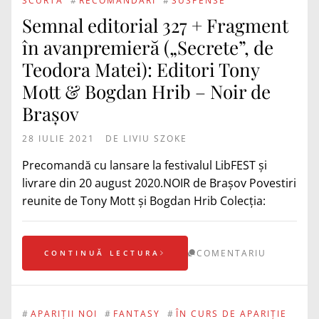
SCURTĂ
#
RECOMANDĂRI
#
SUSPENSE
Semnal editorial 327 + Fragment
în avanpremieră („Secrete”, de
Teodora Matei): Editori Tony
Mott & Bogdan Hrib – Noir de
Brașov
28 IULIE 2021
DE
LIVIU SZOKE
Precomandă cu lansare la festivalul LibFEST și
livrare din 20 august 2020.NOIR de Brașov Povestiri
reunite de Tony Mott și Bogdan Hrib Colecția:
COMENTARIU
CONTINUĂ LECTURA
#
APARIȚII NOI
#
FANTASY
#
ÎN CURS DE APARIȚIE