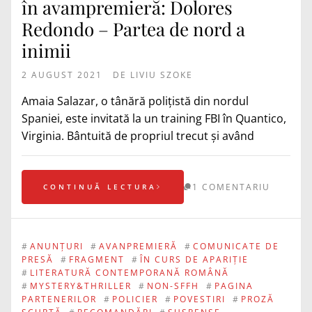
în avampremieră: Dolores
Redondo – Partea de nord a
inimii
2 AUGUST 2021
DE
LIVIU SZOKE
Amaia Salazar, o tânără polițistă din nordul
Spaniei, este invitată la un training FBI în Quantico,
Virginia. Bântuită de propriul trecut și având
1 COMENTARIU
CONTINUĂ LECTURA
#
ANUNȚURI
#
AVANPREMIERĂ
#
COMUNICATE DE
PRESĂ
#
FRAGMENT
#
ÎN CURS DE APARIȚIE
#
LITERATURĂ CONTEMPORANĂ ROMÂNĂ
#
MYSTERY&THRILLER
#
NON-SFFH
#
PAGINA
PARTENERILOR
#
POLICIER
#
POVESTIRI
#
PROZĂ