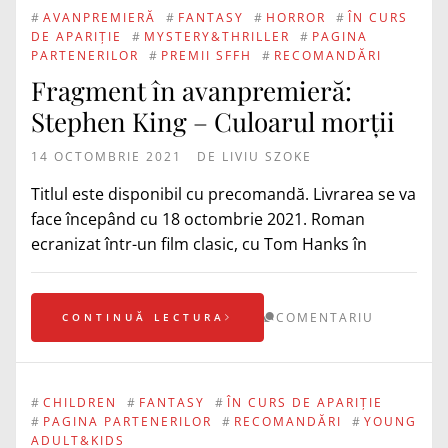
#
AVANPREMIERĂ
#
FANTASY
#
HORROR
#
ÎN CURS
DE APARIȚIE
#
MYSTERY&THRILLER
#
PAGINA
PARTENERILOR
#
PREMII SFFH
#
RECOMANDĂRI
Fragment în avanpremieră:
Stephen King – Culoarul morții
14 OCTOMBRIE 2021
DE
LIVIU SZOKE
Titlul este disponibil cu precomandă. Livrarea se va
face începând cu 18 octombrie 2021. Roman
ecranizat într-un film clasic, cu Tom Hanks în
COMENTARIU
CONTINUĂ LECTURA
#
CHILDREN
#
FANTASY
#
ÎN CURS DE APARIȚIE
#
PAGINA PARTENERILOR
#
RECOMANDĂRI
#
YOUNG
ADULT&KIDS