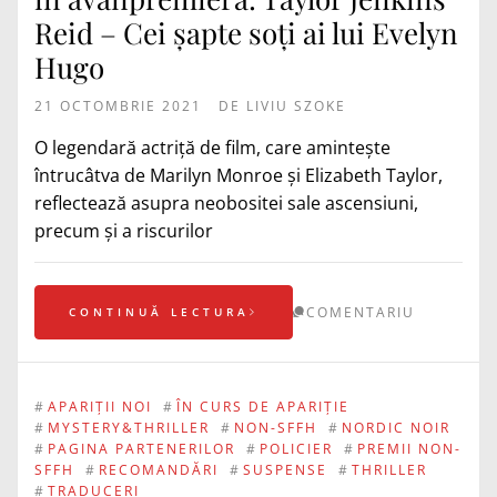
Reid – Cei șapte soți ai lui Evelyn
Hugo
21 OCTOMBRIE 2021
DE
LIVIU SZOKE
O legendară actriță de film, care amintește
întrucâtva de Marilyn Monroe și Elizabeth Taylor,
reflectează asupra neobositei sale ascensiuni,
precum și a riscurilor
COMENTARIU
CONTINUĂ LECTURA
#
APARIȚII NOI
#
ÎN CURS DE APARIȚIE
#
MYSTERY&THRILLER
#
NON-SFFH
#
NORDIC NOIR
#
PAGINA PARTENERILOR
#
POLICIER
#
PREMII NON-
SFFH
#
RECOMANDĂRI
#
SUSPENSE
#
THRILLER
#
TRADUCERI