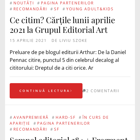
#
NOUTĂȚI
#
PAGINA PARTENERILOR
#
RECOMANDĂRI
#
SF
#
YOUNG ADULT&KIDS
Ce citim? Cărțile lunii aprilie
2021 la Grupul Editorial Art
15 APRILIE 2021
DE
LIVIU SZOKE
Preluare de pe blogul editurii Arthur: De la Daniel
Pennac citire, punctul 5 din celebrul decalog al
cititorului: Dreptul de a citi orice. Ar
2 COMENTARII
CONTINUĂ LECTURA
#
AVANPREMIERĂ
#
HARD-SF
#
ÎN CURS DE
APARIȚIE
#
PAGINA PARTENERILOR
#
RECOMANDĂRI
#
SF