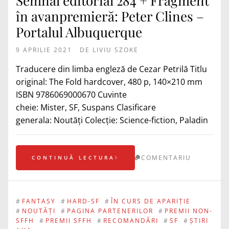
Semnal editorial 284 + Fragment
în avanpremieră: Peter Clines –
Portalul Albuquerque
9 APRILIE 2021
DE
LIVIU SZOKE
Traducere din limba engleză de Cezar Petrilă Titlu
original: The Fold hardcover, 480 p, 140×210 mm
ISBN 9786069000670 Cuvinte
cheie: Mister, SF, Suspans Clasificare
generala: Noutăți Colecţie: Science-fiction, Paladin
COMENTARIU
CONTINUĂ LECTURA
#
FANTASY
#
HARD-SF
#
ÎN CURS DE APARIȚIE
#
NOUTĂȚI
#
PAGINA PARTENERILOR
#
PREMII NON-
SFFH
#
PREMII SFFH
#
RECOMANDĂRI
#
SF
#
ȘTIRI