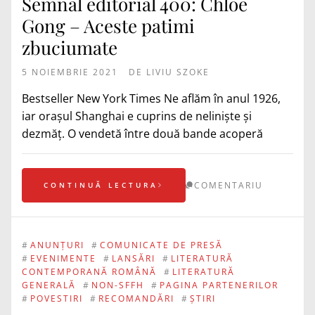
Semnal editorial 400: Chloe
Gong – Aceste patimi
zbuciumate
5 NOIEMBRIE 2021
DE
LIVIU SZOKE
Bestseller New York Times Ne aflăm în anul 1926,
iar orașul Shanghai e cuprins de neliniște și
dezmăț. O vendetă între două bande acoperă
COMENTARIU
CONTINUĂ LECTURA
#
ANUNȚURI
#
COMUNICATE DE PRESĂ
#
EVENIMENTE
#
LANSĂRI
#
LITERATURĂ
CONTEMPORANĂ ROMÂNĂ
#
LITERATURĂ
GENERALĂ
#
NON-SFFH
#
PAGINA PARTENERILOR
#
POVESTIRI
#
RECOMANDĂRI
#
ȘTIRI