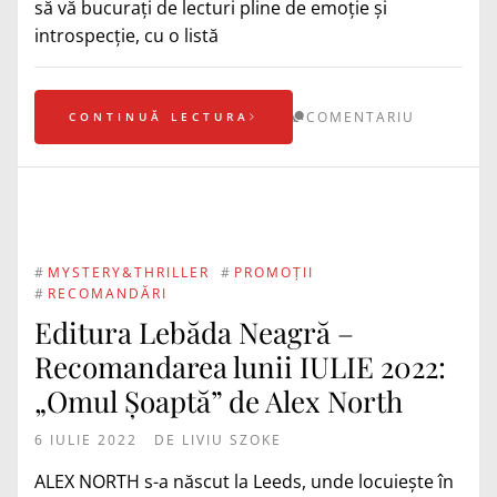
să vă bucurați de lecturi pline de emoție și
introspecție, cu o listă
COMENTARIU
CONTINUĂ LECTURA
#
MYSTERY&THRILLER
#
PROMOȚII
#
RECOMANDĂRI
Editura Lebăda Neagră –
Recomandarea lunii IULIE 2022:
„Omul Șoaptă” de Alex North
6 IULIE 2022
DE
LIVIU SZOKE
ALEX NORTH s-a născut la Leeds, unde locuiește în