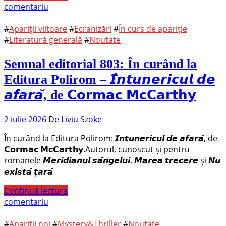
comentariu
#
Apariții viitoare
#
Ecranizări
#
În curs de apariție
#
Literatură generală
#
Noutate
Semnal editorial 803: În curând la
Editura Polirom – 𝙄̂𝙣𝙩𝙪𝙣𝙚𝙧𝙞𝙘𝙪𝙡 𝙙𝙚
𝙖𝙛𝙖𝙧𝙖̆, de 𝗖𝗼𝗿𝗺𝗮𝗰 𝗠𝗰𝗖𝗮𝗿𝘁𝗵𝘆
2 iulie 2026
De
Liviu Szoke
În curând la Editura Polirom: 𝙄̂𝙣𝙩𝙪𝙣𝙚𝙧𝙞𝙘𝙪𝙡 𝙙𝙚 𝙖𝙛𝙖𝙧𝙖̆, de
𝗖𝗼𝗿𝗺𝗮𝗰 𝗠𝗰𝗖𝗮𝗿𝘁𝗵𝘆.Autorul, cunoscut și pentru
romanele 𝙈𝙚𝙧𝙞𝙙𝙞𝙖𝙣𝙪𝙡 𝙨𝙖̂𝙣𝙜𝙚𝙡𝙪𝙞, 𝙈𝙖𝙧𝙚𝙖 𝙩𝙧𝙚𝙘𝙚𝙧𝙚 și 𝙉𝙪
𝙚𝙭𝙞𝙨𝙩𝙖̆ 𝙩̦𝙖𝙧𝙖̆
Continuă lectura
comentariu
#
Apariții noi
#
Mystery&Thriller
#
Noutate