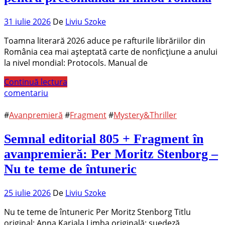
31 iulie 2026
De
Liviu Szoke
Toamna literară 2026 aduce pe rafturile librăriilor din
România cea mai așteptată carte de nonficțiune a anului
la nivel mondial: Protocols. Manual de
Continuă lectura
comentariu
#
Avanpremieră
#
Fragment
#
Mystery&Thriller
Semnal editorial 805 + Fragment în
avanpremieră: Per Moritz Stenborg –
Nu te teme de întuneric
25 iulie 2026
De
Liviu Szoke
Nu te teme de întuneric Per Moritz Stenborg Titlu
original: Anna Karjala Limba originală: suedeză