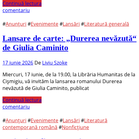
Continuă lectura
comentariu
#
Anunțuri
#
Evenimente
#
Lansări
#
Literatură generală
Lansare de carte: „Durerea nevăzută“
de Giulia Caminito
17 iunie 2026
De
Liviu Szoke
Miercuri, 17 iunie, de la 19.00, la Librăria Humanitas de la
Cișmigiu, vă invităm la lansarea romanului Durerea
nevăzută de Giulia Caminito, publicat
Continuă lectura
comentariu
#
Anunțuri
#
Evenimente
#
Lansări
#
Literatură
contemporană română
#
Nonficțiune