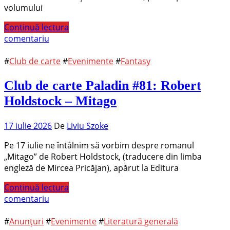
volumului
Continuă lectura
comentariu
#
Club de carte
#
Evenimente
#
Fantasy
Club de carte Paladin #81: Robert
Holdstock – Mitago
17 iulie 2026
De
Liviu Szoke
Pe 17 iulie ne întâlnim să vorbim despre romanul
„Mitago” de Robert Holdstock, (traducere din limba
engleză de Mircea Pricăjan), apărut la Editura
Continuă lectura
comentariu
#
Anunțuri
#
Evenimente
#
Literatură generală