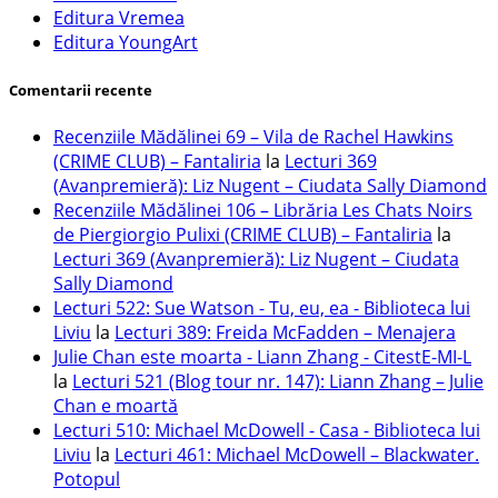
Editura Vremea
Editura YoungArt
Comentarii recente
Recenziile Mădălinei 69 – Vila de Rachel Hawkins
(CRIME CLUB) – Fantaliria
la
Lecturi 369
(Avanpremieră): Liz Nugent – Ciudata Sally Diamond
Recenziile Mădălinei 106 – Librăria Les Chats Noirs
de Piergiorgio Pulixi (CRIME CLUB) – Fantaliria
la
Lecturi 369 (Avanpremieră): Liz Nugent – Ciudata
Sally Diamond
Lecturi 522: Sue Watson - Tu, eu, ea - Biblioteca lui
Liviu
la
Lecturi 389: Freida McFadden – Menajera
Julie Chan este moarta - Liann Zhang - CitestE-MI-L
la
Lecturi 521 (Blog tour nr. 147): Liann Zhang – Julie
Chan e moartă
Lecturi 510: Michael McDowell - Casa - Biblioteca lui
Liviu
la
Lecturi 461: Michael McDowell – Blackwater.
Potopul