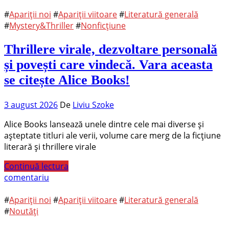
#
Apariții noi
#
Apariții viitoare
#
Literatură generală
#
Mystery&Thriller
#
Nonficțiune
Thrillere virale, dezvoltare personală
și povești care vindecă. Vara aceasta
se citește Alice Books!
3 august 2026
De
Liviu Szoke
Alice Books lansează unele dintre cele mai diverse și
așteptate titluri ale verii, volume care merg de la ficțiune
literară și thrillere virale
Continuă lectura
comentariu
#
Apariții noi
#
Apariții viitoare
#
Literatură generală
#
Noutăți