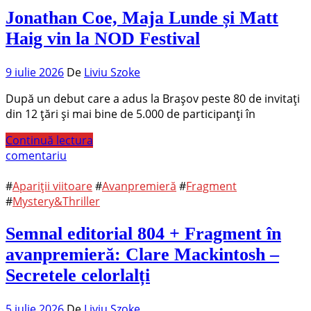
Jonathan Coe, Maja Lunde și Matt
Haig vin la NOD Festival
9 iulie 2026
De
Liviu Szoke
După un debut care a adus la Brașov peste 80 de invitați
din 12 țări și mai bine de 5.000 de participanți în
Continuă lectura
comentariu
#
Apariții viitoare
#
Avanpremieră
#
Fragment
#
Mystery&Thriller
Semnal editorial 804 + Fragment în
avanpremieră: Clare Mackintosh –
Secretele celorlalți
5 iulie 2026
De
Liviu Szoke