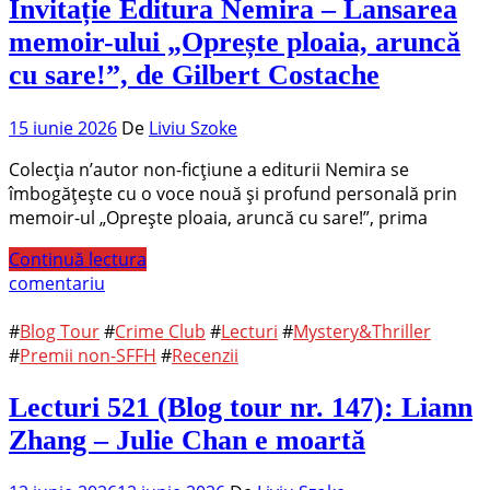
Invitație Editura Nemira – Lansarea
memoir-ului „Oprește ploaia, aruncă
cu sare!”, de Gilbert Costache
15 iunie 2026
De
Liviu Szoke
Colecția n’autor non-ficțiune a editurii Nemira se
îmbogățește cu o voce nouă și profund personală prin
memoir-ul „Oprește ploaia, aruncă cu sare!”, prima
Continuă lectura
comentariu
#
Blog Tour
#
Crime Club
#
Lecturi
#
Mystery&Thriller
#
Premii non-SFFH
#
Recenzii
Lecturi 521 (Blog tour nr. 147): Liann
Zhang – Julie Chan e moartă