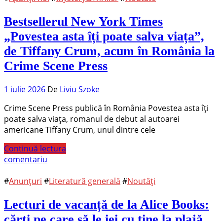
Bestsellerul New York Times
„Povestea asta îți poate salva viața”,
de Tiffany Crum, acum în România la
Crime Scene Press
1 iulie 2026
De
Liviu Szoke
Crime Scene Press publică în România Povestea asta îți
poate salva viața, romanul de debut al autoarei
americane Tiffany Crum, unul dintre cele
Continuă lectura
comentariu
#
Anunțuri
#
Literatură generală
#
Noutăți
Lecturi de vacanță de la Alice Books:
cărți pe care să le iei cu tine la plajă,