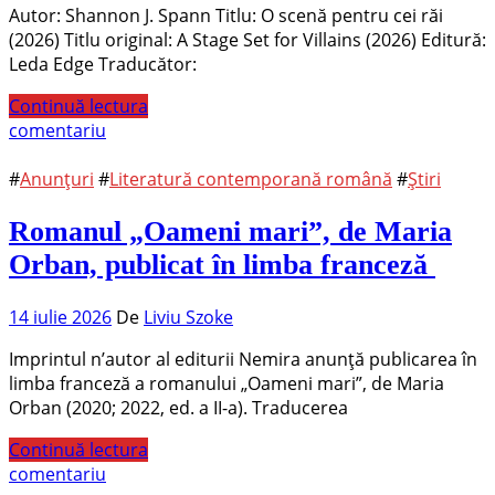
Autor: Shannon J. Spann Titlu: O scenă pentru cei răi
(2026) Titlu original: A Stage Set for Villains (2026) Editură:
Leda Edge Traducător:
Continuă lectura
comentariu
#
Anunțuri
#
Literatură contemporană română
#
Știri
Romanul „Oameni mari”, de Maria
Orban, publicat în limba franceză
14 iulie 2026
De
Liviu Szoke
Imprintul n’autor al editurii Nemira anunță publicarea în
limba franceză a romanului „Oameni mari”, de Maria
Orban (2020; 2022, ed. a II-a). Traducerea
Continuă lectura
comentariu