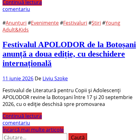
Continuă lectura
comentariu
#
Anunțuri
#
Evenimente
#
Festivaluri
#
Știri
#
Young
Adult&Kids
Festivalul APOLODOR de la Botoșani
anunță a doua ediție, cu deschidere
internațională
11 iunie 2026
De
Liviu Szoke
Festivalul de Literatură pentru Copii și Adolescenți
APOLODOR revine la Botoșani între 17 și 20 septembrie
2026, cu o ediție deschisă spre promovarea
Continuă lectura
comentariu
Încarcă mai multe articole
Caută