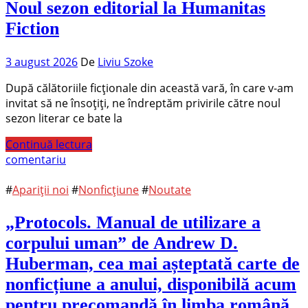
​Noul sezon editorial la Humanitas
Fiction
3 august 2026
De
Liviu Szoke
După călătoriile ficționale din această vară, în care v-am
invitat să ne însoțiți, ne îndreptăm privirile către noul
sezon literar ce bate la
Continuă lectura
comentariu
#
Apariții noi
#
Nonficțiune
#
Noutate
„Protocols. Manual de utilizare a
corpului uman” de Andrew D.
Huberman, cea mai așteptată carte de
nonficțiune a anului, disponibilă acum
pentru precomandă în limba română