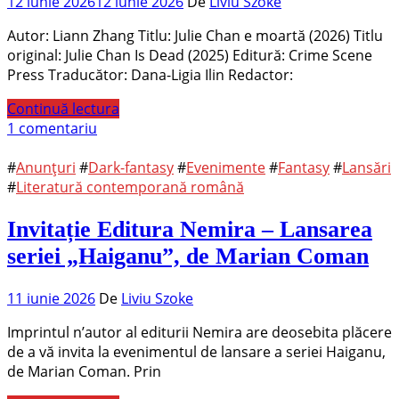
12 iunie 2026
12 iunie 2026
De
Liviu Szoke
Autor: Liann Zhang Titlu: Julie Chan e moartă (2026) Titlu
original: Julie Chan Is Dead (2025) Editură: Crime Scene
Press Traducător: Dana-Ligia Ilin Redactor:
Continuă lectura
1 comentariu
#
Anunțuri
#
Dark-fantasy
#
Evenimente
#
Fantasy
#
Lansări
#
Literatură contemporană română
Invitație Editura Nemira – Lansarea
seriei „Haiganu”, de Marian Coman
11 iunie 2026
De
Liviu Szoke
Imprintul n’autor al editurii Nemira are deosebita plăcere
de a vă invita la evenimentul de lansare a seriei Haiganu,
de Marian Coman. Prin