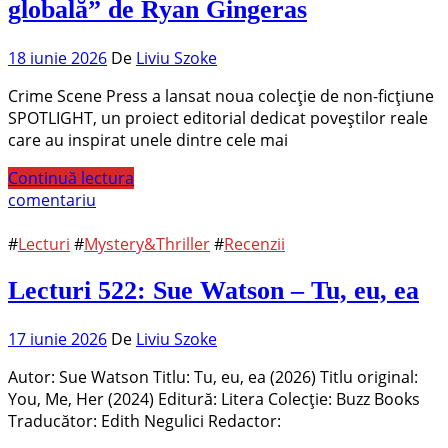
globală” de Ryan Gingeras
18 iunie 2026
De
Liviu Szoke
Crime Scene Press a lansat noua colecție de non-ficțiune
SPOTLIGHT, un proiect editorial dedicat poveștilor reale
care au inspirat unele dintre cele mai
Continuă lectura
comentariu
#
Lecturi
#
Mystery&Thriller
#
Recenzii
Lecturi 522: Sue Watson – Tu, eu, ea
17 iunie 2026
De
Liviu Szoke
Autor: Sue Watson Titlu: Tu, eu, ea (2026) Titlu original:
You, Me, Her (2024) Editură: Litera Colecție: Buzz Books
Traducător: Edith Negulici Redactor: