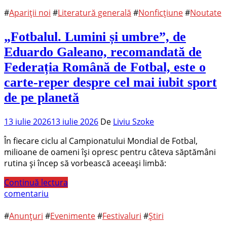
#
Apariții noi
#
Literatură generală
#
Nonficțiune
#
Noutate
„Fotbalul. Lumini și umbre”, de
Eduardo Galeano, recomandată de
Federația Română de Fotbal, este o
carte-reper despre cel mai iubit sport
de pe planetă
13 iulie 2026
13 iulie 2026
De
Liviu Szoke
În fiecare ciclu al Campionatului Mondial de Fotbal,
milioane de oameni își opresc pentru câteva săptămâni
rutina și încep să vorbească aceeași limbă:
Continuă lectura
comentariu
#
Anunțuri
#
Evenimente
#
Festivaluri
#
Știri