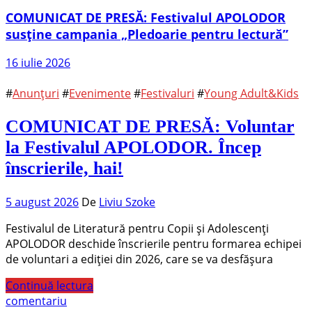
COMUNICAT DE PRESĂ: Festivalul APOLODOR
susține campania „Pledoarie pentru lectură”
16 iulie 2026
#
Anunțuri
#
Evenimente
#
Festivaluri
#
Young Adult&Kids
COMUNICAT DE PRESĂ: Voluntar
la Festivalul APOLODOR. Încep
înscrierile, hai!
5 august 2026
De
Liviu Szoke
Festivalul de Literatură pentru Copii și Adolescenți
APOLODOR deschide înscrierile pentru formarea echipei
de voluntari a ediției din 2026, care se va desfășura
Continuă lectura
comentariu