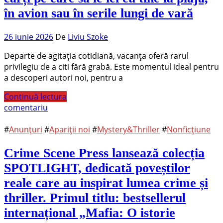
în avion sau în serile lungi de vară
26 iunie 2026
De
Liviu Szoke
Departe de agitația cotidiană, vacanța oferă rarul
privilegiu de a citi fără grabă. Este momentul ideal pentru
a descoperi autori noi, pentru a
Continuă lectura
comentariu
#
Anunțuri
#
Apariții noi
#
Mystery&Thriller
#
Nonficțiune
Crime Scene Press lansează colecția
SPOTLIGHT, dedicată poveștilor
reale care au inspirat lumea crime și
thriller. Primul titlu: bestsellerul
internațional „Mafia: O istorie