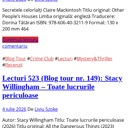
Secretele celorlalți Claire Mackintosh Titlu original: Other
People’s Houses Limba originală: engleză Traducere:
Dorina Tătăran ISBN: 978-606-40-3211-9 Format: 130 x
200 mm 464
Continuă lectura
comentariu
#
Blog Tour
#
Crime Club
#
Lecturi
#
Mystery&Thriller
#
Recenzii
Lecturi 523 (Blog tour nr. 149): Stacy
Willingham – Toate lucrurile
periculoase
4 iulie 2026
De
Liviu Szoke
Autor: Stacy Willingham Titlu: Toate lucrurile periculoase
(2026) Titlu original: All the Dangerous Things (2023)