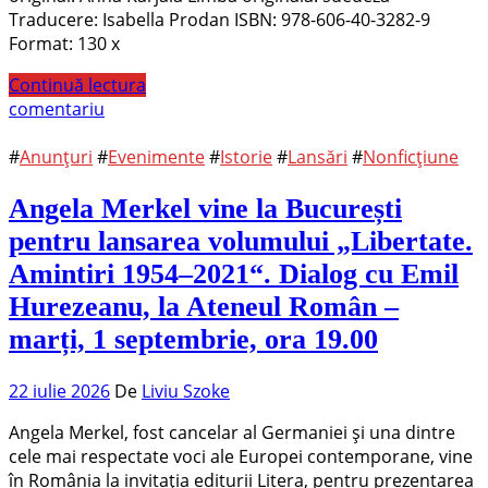
Traducere: Isabella Prodan ISBN: 978-606-40-3282-9
Format: 130 x
Continuă lectura
comentariu
#
Anunțuri
#
Evenimente
#
Istorie
#
Lansări
#
Nonficțiune
Angela Merkel vine la București
pentru lansarea volumului „Libertate.
Amintiri 1954–2021“. Dialog cu Emil
Hurezeanu, la Ateneul Român –
marți, 1 septembrie, ora 19.00
22 iulie 2026
De
Liviu Szoke
Angela Merkel, fost cancelar al Germaniei și una dintre
cele mai respectate voci ale Europei contemporane, vine
în România la invitația editurii Litera, pentru prezentarea