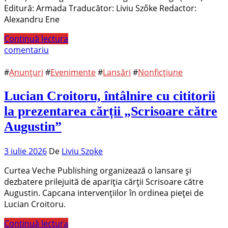
Editură: Armada Traducător: Liviu Szőke Redactor:
Alexandru Ene
Continuă lectura
comentariu
#
Anunțuri
#
Evenimente
#
Lansări
#
Nonficțiune
Lucian Croitoru, întâlnire cu cititorii
la prezentarea cărții „Scrisoare către
Augustin”
3 iulie 2026
De
Liviu Szoke
Curtea Veche Publishing organizează o lansare și
dezbatere prilejuită de apariția cărții Scrisoare către
Augustin. Capcana intervențiilor în ordinea pieței de
Lucian Croitoru.
Continuă lectura