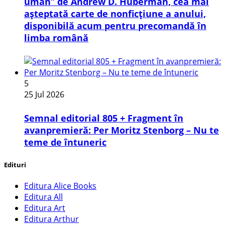
uman” de Andrew D. Huberman, cea mai
așteptată carte de nonficțiune a anului,
disponibilă acum pentru precomandă în
limba română
5
25 Jul 2026
Semnal editorial 805 + Fragment în
avanpremieră: Per Moritz Stenborg – Nu te
teme de întuneric
Edituri
Editura Alice Books
Editura All
Editura Art
Editura Arthur