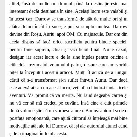
altfel, însă de multe ori drumul până la destinație este mai
interesant decât destinația în sine. Același lucru este valabil și
în acest caz. Darrow se transformă de atât de multe ori și în
atâtea feluri încât îți sucește pur și simplu mintea. Darrow
devine din Roșu, Auriu, apoi OM. Cu majuscule. Dar om din
acela dispus să facă orice sacrificiu pentru binele speciei,
pentru bine suprem, chiar și sacrificiul final. Nu e cazul,
desigur, iar acest lucru e de la sine înțeles pentru oricine a
citit deja rezumatul volumului patru, despre care am vorbit
nițel la începutul acestui articol. Mulți îl acuză de-a lungul
cărții că s-a transformat și-n suflet într-un Auriu. Dar dacă
este adevărat sau nu acest lucru, veți afla citindu-i fantasticele
aventuri. Vă promit că va merita. Nu laud degeaba cartea și
nu vă cer să mă credeți pe cuvânt. Însă cine a citit primele
două volume știe că nu vorbesc aiurea. Bonus: autorul scrie o
postfață emoționantă, care ajută cititorul să înțeleagă mai bine
motivațiile atât ale lui Darrow, cât și ale autorului atunci când
și le-a imaginat în felul acesta.