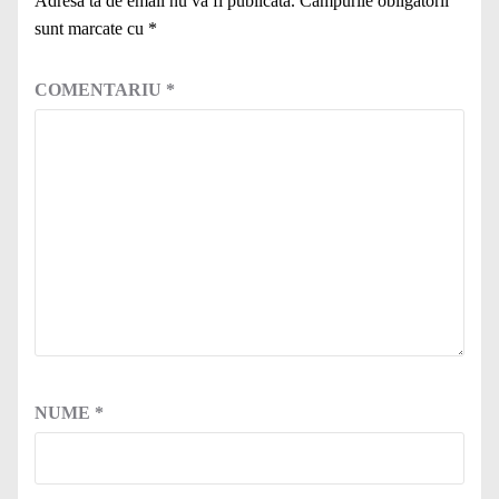
Adresa ta de email nu va fi publicată.
Câmpurile obligatorii
sunt marcate cu
*
COMENTARIU
*
NUME
*