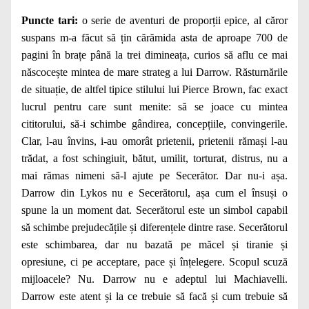
Puncte tari:
o serie de aventuri de proporții epice, al căror
suspans m-a făcut să țin cărămida asta de aproape 700 de
pagini în brațe până la trei dimineața, curios să aflu ce mai
născocește mintea de mare strateg a lui Darrow. Răsturnările
de situație, de altfel tipice stilului lui Pierce Brown, fac exact
lucrul pentru care sunt menite: să se joace cu mintea
cititorului, să-i schimbe gândirea, concepțiile, convingerile.
Clar, l-au învins, i-au omorât prietenii, prietenii rămași l-au
trădat, a fost schingiuit, bătut, umilit, torturat, distrus, nu a
mai rămas nimeni să-l ajute pe Secerător. Dar nu-i așa.
Darrow din Lykos nu e Secerătorul, așa cum el însuși o
spune la un moment dat. Secerătorul este un simbol capabil
să schimbe prejudecățile și diferențele dintre rase. Secerătorul
este schimbarea, dar nu bazată pe măcel și tiranie și
opresiune, ci pe acceptare, pace și înțelegere. Scopul scuză
mijloacele? Nu. Darrow nu e adeptul lui Machiavelli.
Darrow este atent și la ce trebuie să facă și cum trebuie să