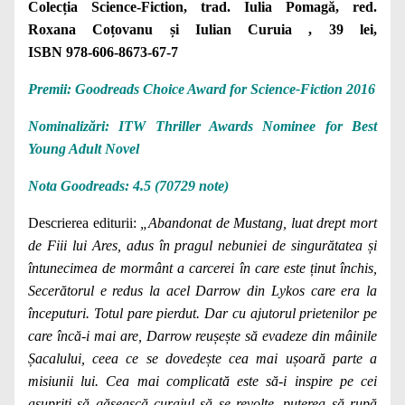
Colecția Science-Fiction, trad. Iulia Pomagă, red.
Roxana Coțovanu și Iulian Curuia , 39 lei,
ISBN 978‑606‑8673‑67‑7
Premii: Goodreads Choice Award for Science-Fiction 2016
Nominalizări: ITW Thriller Awards Nominee for Best
Young Adult Novel
Nota Goodreads: 4.5 (70729 note)
Descrierea editurii:
„Abandonat de Mustang, luat drept mort
de Fiii lui Ares, adus în pragul nebuniei de singurătatea și
întunecimea de mormânt a carcerei în care este ținut închis,
Secerătorul e redus la acel Darrow din Lykos care era la
începuturi. Totul pare pierdut. Dar cu ajutorul prietenilor pe
care încă-i mai are, Darrow reușește să evadeze din mâinile
Șacalului, ceea ce se dovedește cea mai ușoară parte a
misiunii lui. Cea mai complicată este să-i inspire pe cei
asupriți să găsească curajul să se revolte, puterea să rupă