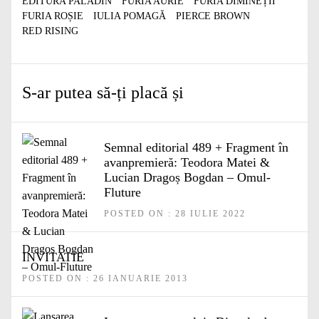
EDITURA PALADIN
FURIA AURIE
FURIA DIMINEȚII
FURIA ROȘIE
IULIA POMAGĂ
PIERCE BROWN
RED RISING
S-ar putea să-ți placă și
Semnal editorial 489 + Fragment în
avanpremieră: Teodora Matei &
Lucian Dragoș Bogdan – Omul-
Fluture
POSTED ON : 28 IULIE 2022
INVITATIE
POSTED ON : 26 IANUARIE 2013