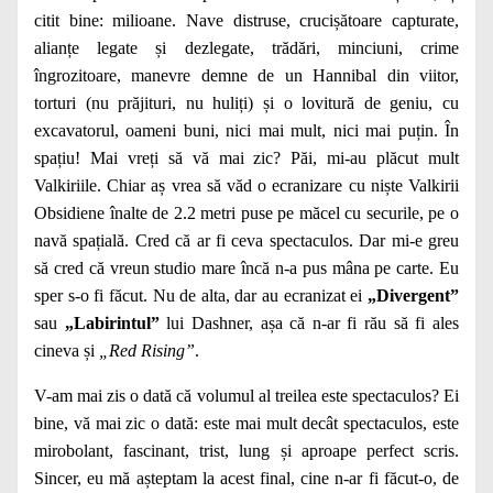
citit bine: milioane. Nave distruse, crucișătoare capturate,
alianțe legate și dezlegate, trădări, minciuni, crime
îngrozitoare, manevre demne de un Hannibal din viitor,
torturi (nu prăjituri, nu huliți) și o lovitură de geniu, cu
excavatorul, oameni buni, nici mai mult, nici mai puțin. În
spațiu! Mai vreți să vă mai zic? Păi, mi-au plăcut mult
Valkiriile. Chiar aș vrea să văd o ecranizare cu niște Valkirii
Obsidiene înalte de 2.2 metri puse pe măcel cu securile, pe o
navă spațială. Cred că ar fi ceva spectaculos. Dar mi-e greu
să cred că vreun studio mare încă n-a pus mâna pe carte. Eu
sper s-o fi făcut. Nu de alta, dar au ecranizat ei
„Divergent”
sau
„Labirintul”
lui Dashner, așa că n-ar fi rău să fi ales
cineva și
„Red Rising”
.
V-am mai zis o dată că volumul al treilea este spectaculos? Ei
bine, vă mai zic o dată: este mai mult decât spectaculos, este
mirobolant, fascinant, trist, lung și aproape perfect scris.
Sincer, eu mă așteptam la acest final, cine n-ar fi făcut-o, de