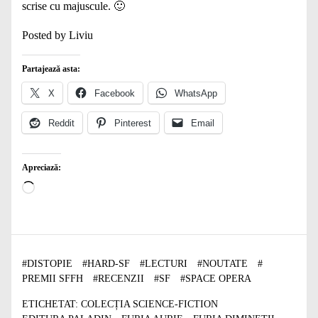
scrise cu majuscule. 🙂
Posted by Liviu
Partajează asta:
X
Facebook
WhatsApp
Reddit
Pinterest
Email
Apreciază:
Încarc...
#
DISTOPIE
#
HARD-SF
#
LECTURI
#
NOUTATE
#
PREMII SFFH
#
RECENZII
#
SF
#
SPACE OPERA
ETICHETAT:
COLECȚIA SCIENCE-FICTION