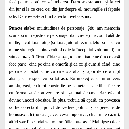
facă pentru a aduce schimbarea. Darrow este atent și la cei
din jur și la ce cred cei din jur despre el, motivațiile și faptele
sale. Darrow este schimbarea la nivel cosmic.
Puncte slabe:
multitudinea de personaje. Știu, am memoria
scurtă și uit repede de personaje, dar, credeți-mă, sunt atât de
multe, încât fără notițe (și fără ajutorul rezumatelor și listei cu
nume strategic și binevenit plasate la începutul volumului) nu
știu ce m-aș fi făcut. Chiar și așa, tot am uitat cine din ce casă
face parte, cine pe cine a omorât și de ce și cum și când, cine
pe cine a trădat, cine cu cine s-a aliat și apoi de ce a rupt
alianța cu respectivul și tot așa. Eu înțeleg că e un univers
amplu, vast, cu lumi construite pe planete și sateliți și fiecare
cu forma sa de guvernare și așa mai departe, dar efectul
devine uneori obositor. În plus, trebuia să apară, ca povestea
să fie corectă din punct de vedere politic, și o pereche de
homosexuali (nu că aș avea ceva împotrivă, chiar nu e cazul),
altfel s-ar fi scandalizat minoritățile, nu-i așa? Mai lipsea doar
un transsexual, dar nu e timpul trecut, mai sunt vreo trei