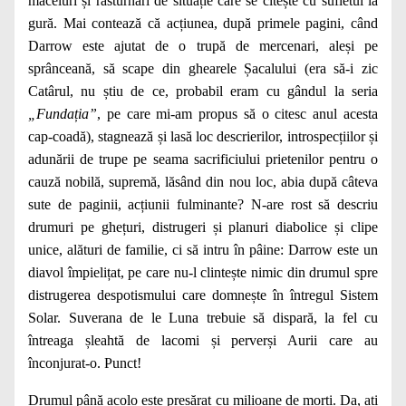
măceluri și răsturnări de situație care se citește cu sufletul la
gură. Mai contează că acțiunea, după primele pagini, când
Darrow este ajutat de o trupă de mercenari, aleși pe
sprânceană, să scape din ghearele Șacalului (era să-i zic
Catârul, nu știu de ce, probabil eram cu gândul la seria
„Fundația”
, pe care mi-am propus să o citesc anul acesta
cap-coadă), stagnează și lasă loc descrierilor, introspecțiilor și
adunării de trupe pe seama sacrificiului prietenilor pentru o
cauză nobilă, supremă, lăsând din nou loc, abia după câteva
sute de paginii, acțiunii fulminante? N-are rost să descriu
drumuri pe ghețuri, distrugeri și planuri diabolice și clipe
unice, alături de familie, ci să intru în pâine: Darrow este un
diavol împielițat, pe care nu-l clintește nimic din drumul spre
distrugerea despotismului care domnește în întregul Sistem
Solar. Suverana de le Luna trebuie să dispară, la fel cu
întreaga șleahtă de lacomi și perverși Aurii care au
înconjurat-o. Punct!
Drumul până acolo este presărat cu milioane de morți. Da, ați