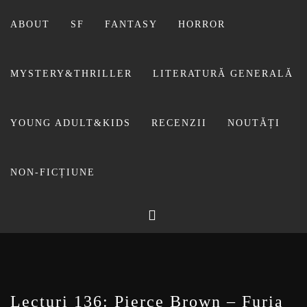
Sari
la
ABOUT
SF
FANTASY
HORROR
conținut
MYSTERY&THRILLER
LITERATURĂ GENERALĂ
YOUNG ADULT&KIDS
RECENZII
NOUTĂȚI
NON-FICȚIUNE
BIBLIOTECA LUI
FOSTUL BLOG FANSF
LIVIU
Lecturi 136: Pierce Brown – Furia