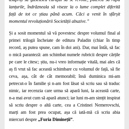
lanțurile, îndrăzneala să viseze la o lume complet diferită
față de tot ce știau până acum. Căci a venit în sfârșit
momentul revoluționării Societății abuzive.”
Și a sosit momentul să vă povestesc despre volumul final al
primei trilogii încheiate de editura Paladin (chiar în timp
record, aș putea spune, cam în doi ani). Dar, mai întâi, să fac
o mică paranteză: am schimbat numele rubricii despre cărțile
pe care le citesc; știu, nu-i vreo informație vitală, mai ales că
aș fi vrut să fac această schimbare cu volumul de față, să fie
ceva, așa, cât de cât memorabil; însă duminica mi-am
petrecut-o în familie și n-am fost lăsat să scriu sau să traduc
nimic, iar recenzia care urma să apară luni, la această carte,
n-a mai avut cum să apară atunci; iar luni m-am simțit inspirat
să scriu despre o altă carte, cea a Cristinei Nemerovschi,
marți am fost prea ocupat, așa că iată-mă că scriu abia
miercuri despre
„Furia Dimineții”
.