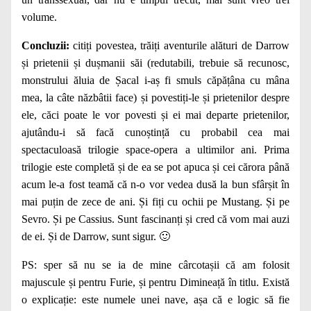
volume.
Concluzii:
citiți povestea, trăiți aventurile alături de Darrow
și prietenii și dușmanii săi (redutabili, trebuie să recunosc,
monstrului ăluia de Șacal i-aș fi smuls căpățâna cu mâna
mea, la câte năzbâtii face) și povestiți-le și prietenilor despre
ele, căci poate le vor povesti și ei mai departe prietenilor,
ajutându-i să facă cunoștință cu probabil cea mai
spectaculoasă trilogie space-opera a ultimilor ani. Prima
trilogie este completă și de ea se pot apuca și cei cărora până
acum le-a fost teamă că n-o vor vedea dusă la bun sfârșit în
mai puțin de zece de ani. Și fiți cu ochii pe Mustang. Și pe
Sevro. Și pe Cassius. Sunt fascinanți și cred că vom mai auzi
de ei. Și de Darrow, sunt sigur. 🙂
PS: sper să nu se ia de mine cârcotașii că am folosit
majuscule și pentru Furie, și pentru Dimineață în titlu. Există
o explicație: este numele unei nave, așa că e logic să fie