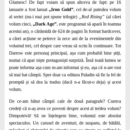
Glumesc! De fapt voiam să spun altceva de fapt: pe 16
ianuarie a fost lansat
„Iron Gold”
, cel de-al patrulea volum
al seriei (nu-i mai pot spune trilogie)
„Red Rising”
(al cărei
volum cinci,
„Dark Age”
, este programat să apară în toamna
acestui an), o cărămidă de 624 de pagini în format hardcover,
a cărei acțiune se petrece la zece ani de la evenimentele din
volumul trei, cel despre care vreau să scriu în continuare. Tot
Darrow este personaj principal, așa cum probabil bine știți,
numai că apar niște protagoniști surpriză. Însă toată lumea se
poate informa așa cum m-am informat și eu, așa că n-are rost
să mai bat câmpii. Sper doar ca editura Paladin să fie la fel de
promptă și să dea la tradus (dacă n-a făcut-o deja) și acest
volum.
De ce-am bătut câmpii cale de două paragrafe? Cumva
credeți că n-aș avea ce povesti despre acest al treilea volum?
Dimpotrivă! Să ne înțelegem bine, volumul este absolut
spectaculos. Un carusel de aventuri, de suspans, de bătălii,