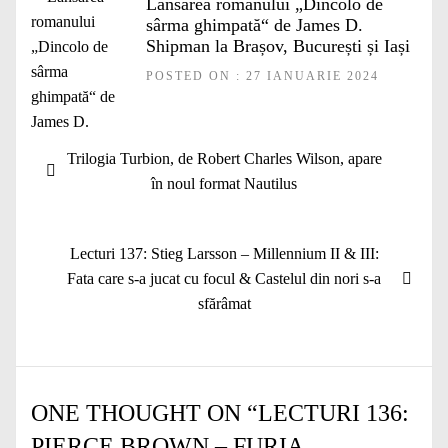
Lansarea romanului „Dincolo de
sârma ghimpată“ de James D.
Shipman la Brașov, București și Iași
POSTED ON : 27 IANUARIE 2024
Navigare
Articolul
Trilogia Turbion, de Robert Charles Wilson, apare
în
anterior:
în noul format Nautilus
articole
Articolul
Lecturi 137: Stieg Larsson – Millennium II & III:
următor:
Fata care s-a jucat cu focul & Castelul din nori s-a
sfărâmat
ONE THOUGHT ON “
LECTURI 136:
PIERCE BROWN – FURIA