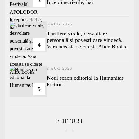
3
Încep înscrierile, hai!
3 AUG 2026
Thrillere virale, dezvoltare
personală și povești care vindecă.
4
Vara aceasta se citește Alice Books!
3 AUG 2026
​Noul sezon editorial la Humanitas
Fiction
5
EDITURI