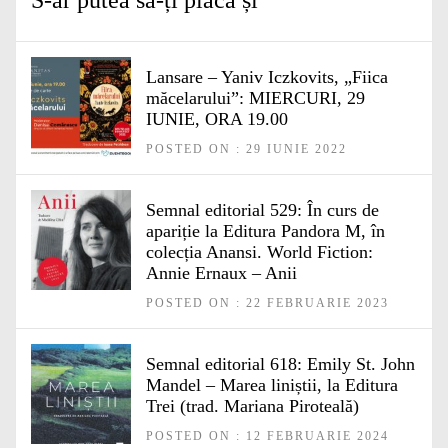
S-ar putea să-ți placă și
Lansare – Yaniv Iczkovits, „Fiica
măcelarului”: MIERCURI, 29
IUNIE, ORA 19.00
POSTED ON : 29 IUNIE 2022
Semnal editorial 529: În curs de
apariție la Editura Pandora M, în
colecția Anansi. World Fiction:
Annie Ernaux – Anii
POSTED ON : 22 FEBRUARIE 2023
Semnal editorial 618: Emily St. John
Mandel – Marea liniștii, la Editura
Trei (trad. Mariana Piroteală)
POSTED ON : 12 FEBRUARIE 2024