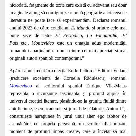
niciodată, fragmente de texte care există cu adevărat sau doar
imaginate ajung să configureze o nouă geografie a tot ceea ce
literatura ne poate face să experimentăm. Declarat romanul
anului 2023 de către cotidianul
El Mundo
și printre cele mai
bune zece de către
El Periodico
,
La Vanguardia
,
El
País
etc.,
Montevideo
este un omagiu adus modernității
romanului aparținându-i unuia dintre cei mai apreciați și mai
originali autori spanioli contemporani.”
Apărut anul trecut în colecția Endorfiction a Editurii Vellant
(traducere excelentă de Cornelia Rădulescu), romanul
Montevideo
al scriitorului spaniol Enrique Vila-Matas
reprezintă o incursiune fascinantă și profund atipică în
universul creației literare, plasându-se la granița fluidă dintre
autoficțiune, eseu academic și jurnal de călătorie. Autorul își
construiește narațiunea în jurul unui alter ego izbitor de
asemănător cu propria persoană, un scriitor aflat într-un
moment de profund impas creativ, care a încetat să mai