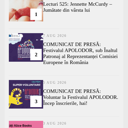
Lecturi 525: Jennette McCurdy –
Jumătate din vârsta lui
1
7 AUG 2026
COMUNICAT DE PRESĂ:
Festivalul APOLODOR, sub Înaltul
2
Patronaj al Reprezentanței Comisiei
Europene în România
5 AUG 2026
COMUNICAT DE PRESĂ:
Voluntar la Festivalul APOLODOR.
3
Încep înscrierile, hai!
3 AUG 2026