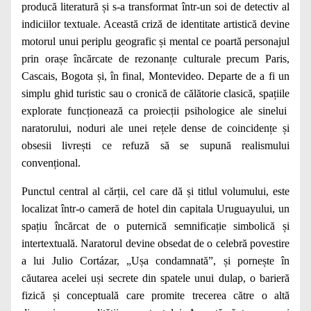
producă literatură și s-a transformat într-un soi de detectiv al
indiciilor textuale. Această criză de identitate artistică devine
motorul unui periplu geografic și mental ce poartă personajul
prin orașe încărcate de rezonanțe culturale precum Paris,
Cascais, Bogota și, în final, Montevideo. Departe de a fi un
simplu ghid turistic sau o cronică de călătorie clasică, spațiile
explorate funcționează ca proiecții psihologice ale sinelui
naratorului, noduri ale unei rețele dense de coincidențe și
obsesii livrești ce refuză să se supună realismului
convențional.
Punctul central al cărții, cel care dă și titlul volumului, este
localizat într-o cameră de hotel din capitala Uruguayului, un
spațiu încărcat de o puternică semnificație simbolică și
intertextuală. Naratorul devine obsedat de o celebră povestire
a lui Julio Cortázar, „Ușa condamnată”, și pornește în
căutarea acelei uși secrete din spatele unui dulap, o barieră
fizică și conceptuală care promite trecerea către o altă