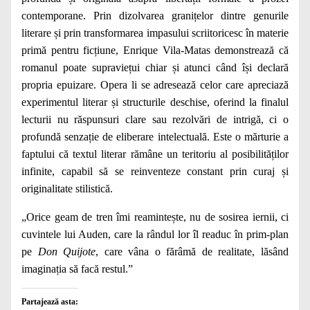
contemporane. Prin dizolvarea granițelor dintre genurile
literare și prin transformarea impasului scriitoricesc în materie
primă pentru ficțiune, Enrique Vila-Matas demonstrează că
romanul poate supraviețui chiar și atunci când își declară
propria epuizare. Opera li se adresează celor care apreciază
experimentul literar și structurile deschise, oferind la finalul
lecturii nu răspunsuri clare sau rezolvări de intrigă, ci o
profundă senzație de eliberare intelectuală. Este o mărturie a
faptului că textul literar rămâne un teritoriu al posibilităților
infinite, capabil să se reinventeze constant prin curaj și
originalitate stilistică.
„Orice geam de tren îmi reamintește, nu de sosirea iernii, ci
cuvintele lui Auden, care la rândul lor îl readuc în prim-plan
pe
Don Quijote
, care vâna o fărâmă de realitate, lăsând
imaginația să facă restul.”
Partajează asta: