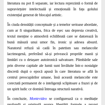
literatura nu pot fi separate, iar lectura reprezintă o formă de
supraviețuire intelectuală și emoțională în fața golului
existențial generat de blocajul artistic.
În ciuda densității conceptuale și a temelor serioase abordate,
cum ar fi singurătatea, frica de eșec sau depresia creativă,
textul menține o atmosferă echilibrată care se datorează în
bună măsură unui umor fin, ironic și adesea absurd.
Naratorul refuză să cadă în patetism sau melancolie
lacrimogenă, preferând să-și privească propriile manii și
limitări cu o detașare autoironică salvatoare. Plimbările sale
prin diverse capitale ale lumii sunt învăluite într-o nostalgie
discretă după o epocă apusă în care literatura se află în
centrul preocupărilor umane, însă această melancolie este
corectată permanent de o inteligență sclipitoare a frazei și de
un spirit ludic ce domină întreaga structură narativă.
În concluzie,
Montevideo
se configurează ca o meditație
profundă și originală asupra libertății formale a prozei