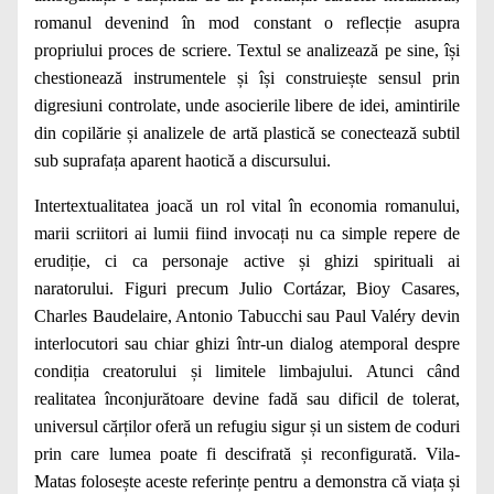
romanul devenind în mod constant o reflecție asupra
propriului proces de scriere. Textul se analizează pe sine, își
chestionează instrumentele și își construiește sensul prin
digresiuni controlate, unde asocierile libere de idei, amintirile
din copilărie și analizele de artă plastică se conectează subtil
sub suprafața aparent haotică a discursului.
Intertextualitatea joacă un rol vital în economia romanului,
marii scriitori ai lumii fiind invocați nu ca simple repere de
erudiție, ci ca personaje active și ghizi spirituali ai
naratorului. Figuri precum Julio Cortázar, Bioy Casares,
Charles Baudelaire, Antonio Tabucchi sau Paul Valéry devin
interlocutori sau chiar ghizi într-un dialog atemporal despre
condiția creatorului și limitele limbajului. Atunci când
realitatea înconjurătoare devine fadă sau dificil de tolerat,
universul cărților oferă un refugiu sigur și un sistem de coduri
prin care lumea poate fi descifrată și reconfigurată. Vila-
Matas folosește aceste referințe pentru a demonstra că viața și