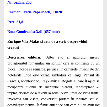
Nr. pagini: 256
Format: Trade Paperback, 13×20
Preț: 51,8
Nota Goodreads: 3,41 (657 note)
Enrique Vila-Matas și arta de a scrie despre vidul
creației
Descrierea editurii:
„Alter ego al autorului însuși,
protagonistul romanului, un scriitor care se confruntă cu un
blocaj, începe să remarce, pe uși și în camerele învecinate din
hotelurile unde este cazat, simboluri ce leagă Parisul de
Cascáis, Montevideo, Reykjavík și Bogotá și care îl ajută să
recupereze filonul de inspirație pierdut, redeșteptându-i,
treptat, dorința de a reveni la scris. Astfel, felii de viață trăită,
inventată sau visată, conversații purtate în realitate sau cu
desăvârșire fictive, întâlniri autentice sau care nu au avut loc