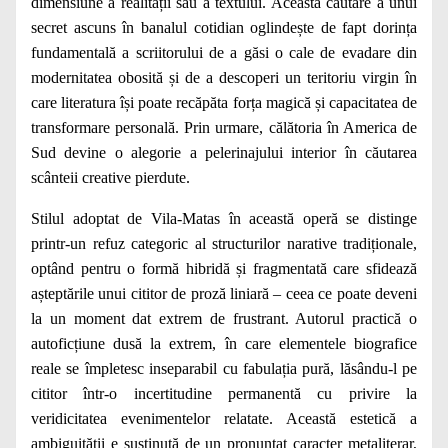
dimensiune a realității sau a textului. Această căutare a unui
secret ascuns în banalul cotidian oglindește de fapt dorința
fundamentală a scriitorului de a găsi o cale de evadare din
modernitatea obosită și de a descoperi un teritoriu virgin în
care literatura își poate recăpăta forța magică și capacitatea de
transformare personală. Prin urmare, călătoria în America de
Sud devine o alegorie a pelerinajului interior în căutarea
scânteii creative pierdute.
Stilul adoptat de Vila-Matas în această operă se distinge
printr-un refuz categoric al structurilor narative tradiționale,
optând pentru o formă hibridă și fragmentată care sfidează
așteptările unui cititor de proză liniară – ceea ce poate deveni
la un moment dat extrem de frustrant. Autorul practică o
autoficțiune dusă la extrem, în care elementele biografice
reale se împletesc inseparabil cu fabulația pură, lăsându-l pe
cititor într-o incertitudine permanentă cu privire la
veridicitatea evenimentelor relatate. Această estetică a
ambiguității e susținută de un pronunțat caracter metaliterar,