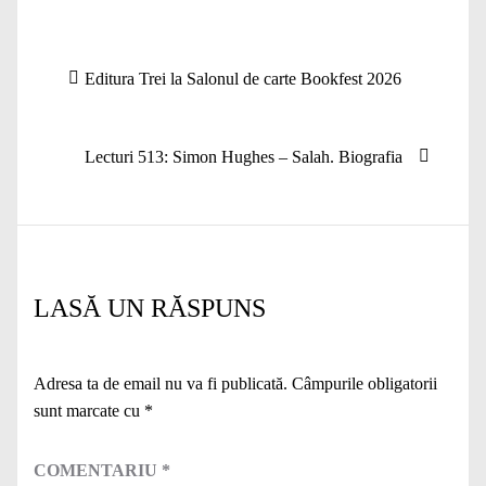
Navigare
Articolul
Editura Trei la Salonul de carte Bookfest 2026
în
anterior:
articole
Articolul
Lecturi 513: Simon Hughes – Salah. Biografia
următor:
LASĂ UN RĂSPUNS
Adresa ta de email nu va fi publicată.
Câmpurile obligatorii
sunt marcate cu
*
COMENTARIU
*