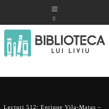
Sari
Meniu
la
principal
conținut
BIBLIOTECA LUI
FOSTUL BLOG FANSF
LIVIU
Lecturi 512: Enrique Vila-Matas –