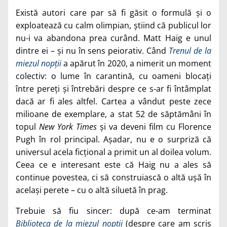
Există autori care par să fi găsit o formulă și o
exploatează cu calm olimpian, știind că publicul lor
nu-i va abandona prea curând. Matt Haig e unul
dintre ei – și nu în sens peiorativ. Când
Trenul de la
miezul nopții
a apărut în 2020, a nimerit un moment
colectiv: o lume în carantină, cu oameni blocați
între pereți și întrebări despre ce s-ar fi întâmplat
dacă ar fi ales altfel. Cartea a vândut peste zece
milioane de exemplare, a stat 52 de săptămâni în
topul
New York Times
și va deveni film cu Florence
Pugh în rol principal. Așadar, nu e o surpriză că
universul acela ficțional a primit un al doilea volum.
Ceea ce e interesant este că Haig nu a ales să
continue povestea, ci să construiască o altă ușă în
același perete – cu o altă siluetă în prag.
Trebuie să fiu sincer: după ce-am terminat
Biblioteca de la miezul nopții
(despre care am scris