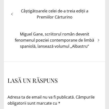
Navigare
Articolul
Câștigătoarele celei de-a treia ediții a
în
anterior:
Premiilor Cărturino
articole
Articolul
Miguel Gane, scriitorul român devenit
următor:
fenomenul poeziei contemporane de limbă
spaniolă, lansează volumul „Albastru”
LASĂ UN RĂSPUNS
Adresa ta de email nu va fi publicată.
Câmpurile
obligatorii sunt marcate cu
*