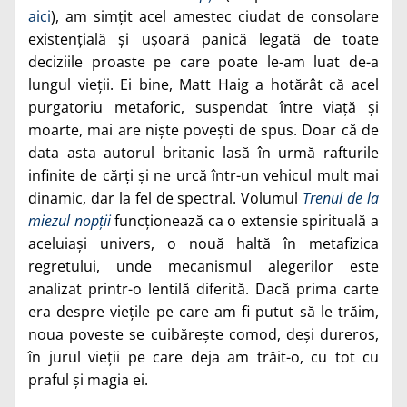
aici
), am simțit acel amestec ciudat de consolare
existențială și ușoară panică legată de toate
deciziile proaste pe care poate le-am luat de-a
lungul vieții. Ei bine, Matt Haig a hotărât că acel
purgatoriu metaforic, suspendat între viață și
moarte, mai are niște povești de spus. Doar că de
data asta autorul britanic lasă în urmă rafturile
infinite de cărți și ne urcă într-un vehicul mult mai
dinamic, dar la fel de spectral. Volumul
Trenul de la
miezul nopții
funcționează ca o extensie spirituală a
aceluiași univers, o nouă haltă în metafizica
regretului, unde mecanismul alegerilor este
analizat printr-o lentilă diferită. Dacă prima carte
era despre viețile pe care am fi putut să le trăim,
noua poveste se cuibărește comod, deși dureros,
în jurul vieții pe care deja am trăit-o, cu tot cu
praful și magia ei.