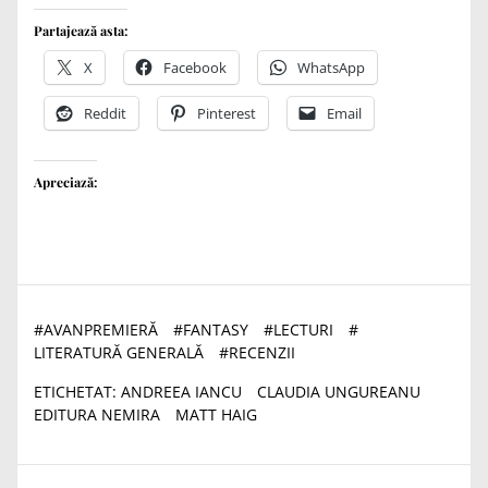
Partajează asta:
X
Facebook
WhatsApp
Reddit
Pinterest
Email
Apreciază:
#
AVANPREMIERĂ
#
FANTASY
#
LECTURI
#
LITERATURĂ GENERALĂ
#
RECENZII
ETICHETAT:
ANDREEA IANCU
CLAUDIA UNGUREANU
EDITURA NEMIRA
MATT HAIG