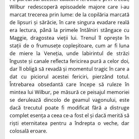
Wilbur redescoperă episoadele majore care i-au
marcat trecerea prin lume: de la copilăria marcată
de lipsuri și sărăcie, în care singura evadare reală
era lectura, până la primele întâlniri stângace cu
Maggie, dragostea vieții lui. Trenul îl oprește în
stații de o frumusețe copleșitoare, cum ar fi luna
de miere la Veneția, unde labirintul de străzi
înguste și canale reflecta fericirea pură a celor doi,
dar îl obligă să revadă și momentul tragic în care a
dat cu piciorul acestei fericiri, pierzând totul.
Întrebarea obsedantă care începe să ruleze în
mintea lui Wilbur, pe măsură ce peisajul memoriei
se derulează dincolo de geamul vagonului, este
dacă trecutul poate fi modificat fără a distruge
complet esența a ceea ce-a fost el și dacă merită să
riști eternitatea pentru a îndrepta o veche, dar
colosală eroare.