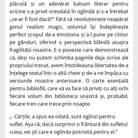
plăcută și un adevărat balsam literar pentru
oricine s-a privit vreodată în oglindă și s-a întrebat
„ce-ar fi fost dacă?” Fără să revoluționeze neapărat
genul realism magic, volumul își îndeplinește
perfect scopul de-a emoționa și a-l pune pe cititor
pe gânduri, oferind o perspectivă blândă asupra
fragilității noastre. E o poveste care demonstrează
că, deși nu putem schimba paginile deja scrise ale
propriului trecut, avem întotdeauna libertatea de-a
înțelege textul într-o altă cheie și de-a ne împăca cu
versiunile noastre anterioare. O carte esențială
pentru bibliofili, care vă va face să priviți cu alți ochi
fiecare volum din biblioteca voastră și, probabil,
fiecare tren care trece prin noapte.
„- Cărțile, a spus ea odată, sunt oglinzi pentru
suflet. Așa că, dacă surprinzi o frântură din sufletul
cuiva, vei ști care e oglinda potrivită pentru el.”