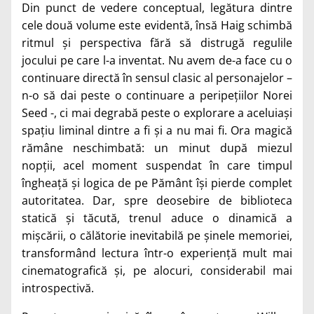
Din punct de vedere conceptual, legătura dintre
cele două volume este evidentă, însă Haig schimbă
ritmul și perspectiva fără să distrugă regulile
jocului pe care l-a inventat. Nu avem de-a face cu o
continuare directă în sensul clasic al personajelor –
n-o să dai peste o continuare a peripețiilor Norei
Seed -, ci mai degrabă peste o explorare a aceluiași
spațiu liminal dintre a fi și a nu mai fi. Ora magică
rămâne neschimbată: un minut după miezul
nopții, acel moment suspendat în care timpul
îngheață și logica de pe Pământ își pierde complet
autoritatea. Dar, spre deosebire de biblioteca
statică și tăcută, trenul aduce o dinamică a
mișcării, o călătorie inevitabilă pe șinele memoriei,
transformând lectura într-o experiență mult mai
cinematografică și, pe alocuri, considerabil mai
introspectivă.