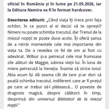
oficial în România și în lume pe 21.05.2026, iar
la Editura Nemira va fi în format hardcover.
Descrierea editurii: „
Când viața îți trece prin fața
ochilor, în ce punct al ei decizi să te oprești?
Nimeni nu poate schimba trecutul, dar Trenul de la
miezul nopții te poate duce acolo. Îți oferă șansa
de a retrăi momentele cele mai importante din
viața ta. De a revedea ce fel de om ai fost cu
adevărat. Wilbur și-a petrecut cele mai frumoase
zile alături de Maggie, iubirea vieții lui. În luna de
miere petrecută la Veneția. Înainte să strice totul.
Abia acum își dă seama cât de tare și-ar dori să
poată schimba trecutul, indiferent care ar fi prețul
pe care ar trebui să-l plătească… O poveste de
dragoste magică, despre călătorii în timp,
desprinsă din universul
Bibliotecii de la miezul
nopții
.”