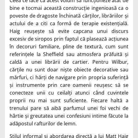
Ceea ce face ca acest volum să funcționeze atât de
bine e tocmai această construcție ingenioasă ca o
poveste de dragoste închinată cărților, librăriilor și
actului de a citi ca formă de terapie existențială.
Haig reușește să evite capcana unui discurs
excesiv de siropos prin faptul că plasează acțiunea
în decoruri familiare, pline de textură, cum sunt
referințele la Sheffield sau atmosfera prăfuită și
caldă a unei librării de cartier. Pentru Wilbur,
cărțile nu sunt doar niște obiecte decorative sau
mărfuri, ci hărți de navigare prin propria suferință
și instrumente prin care oamenii reușesc să se
conecteze unii cu ceilalți atunci când cuvintele
proprii nu mai sunt suficiente. Fiecare haltă a
trenului pare să aibă parfumul unei foi vechi de
hârtie și greutatea unei confesiuni intime făcute la
adăpostul rafturilor de lemn.
Stilul informal și abordarea directă a lui Matt Haig