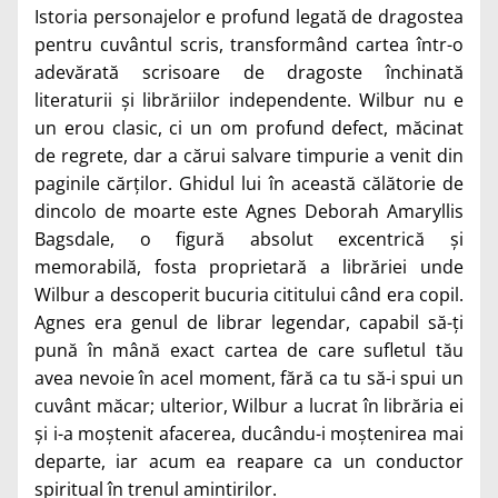
Istoria personajelor e profund legată de dragostea
pentru cuvântul scris, transformând cartea într-o
adevărată scrisoare de dragoste închinată
literaturii și librăriilor independente. Wilbur nu e
un erou clasic, ci un om profund defect, măcinat
de regrete, dar a cărui salvare timpurie a venit din
paginile cărților. Ghidul lui în această călătorie de
dincolo de moarte este Agnes Deborah Amaryllis
Bagsdale, o figură absolut excentrică și
memorabilă, fosta proprietară a librăriei unde
Wilbur a descoperit bucuria cititului când era copil.
Agnes era genul de librar legendar, capabil să-ți
pună în mână exact cartea de care sufletul tău
avea nevoie în acel moment, fără ca tu să-i spui un
cuvânt măcar; ulterior, Wilbur a lucrat în librăria ei
și i-a moștenit afacerea, ducându-i moștenirea mai
departe, iar acum ea reapare ca un conductor
spiritual în trenul amintirilor.