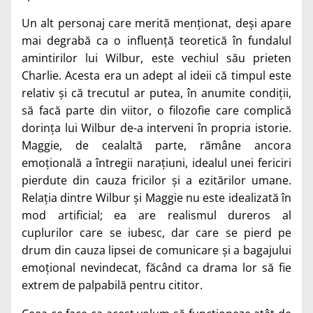
Un alt personaj care merită menționat, deși apare
mai degrabă ca o influență teoretică în fundalul
amintirilor lui Wilbur, este vechiul său prieten
Charlie. Acesta era un adept al ideii că timpul este
relativ și că trecutul ar putea, în anumite condiții,
să facă parte din viitor, o filozofie care complică
dorința lui Wilbur de-a interveni în propria istorie.
Maggie, de cealaltă parte, rămâne ancora
emoțională a întregii narațiuni, idealul unei fericiri
pierdute din cauza fricilor și a ezitărilor umane.
Relația dintre Wilbur și Maggie nu este idealizată în
mod artificial; ea are realismul dureros al
cuplurilor care se iubesc, dar care se pierd pe
drum din cauza lipsei de comunicare și a bagajului
emoțional nevindecat, făcând ca drama lor să fie
extrem de palpabilă pentru cititor.