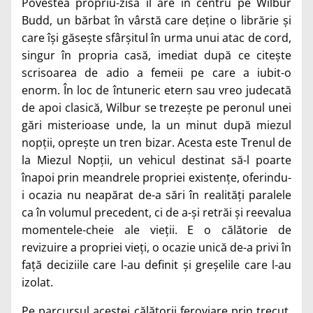
Povestea propriu-zisă îl are în centru pe Wilbur
Budd, un bărbat în vârstă care deține o librărie și
care își găsește sfârșitul în urma unui atac de cord,
singur în propria casă, imediat după ce citește
scrisoarea de adio a femeii pe care a iubit-o
enorm. În loc de întuneric etern sau vreo judecată
de apoi clasică, Wilbur se trezește pe peronul unei
gări misterioase unde, la un minut după miezul
nopții, oprește un tren bizar. Acesta este Trenul de
la Miezul Nopții, un vehicul destinat să-l poarte
înapoi prin meandrele propriei existențe, oferindu-
i ocazia nu neapărat de-a sări în realități paralele
ca în volumul precedent, ci de a-și retrăi și reevalua
momentele-cheie ale vieții. E o călătorie de
revizuire a propriei vieți, o ocazie unică de-a privi în
față deciziile care l-au definit și greșelile care l-au
izolat.
Pe parcursul acestei călătorii feroviare prin trecut,