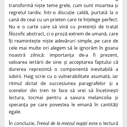
transformă niște teme grele, cum sunt moartea și
regretul tardiv, într-o discuție caldă, purtată la o
cană de ceai cu un prieten care te înțelege perfect.
Nu e o carte care să vină cu pretenții de tratat
filozofic abstract, ci o proză extrem de umană, care
îți reamintește niște adevăruri simple, pe care de
cele mai multe ori alegem să le ignorăm în goana
noastră zilnică: importanța de-a fi prezent,
valoarea iertării de sine și acceptarea faptului că
durerea reprezintă o componentă inevitabilă a
iubirii. Haig scrie cu o vulnerabilitate asumată, iar
ritmul dictat de succesiunea paragrafelor și a
scenelor din tren te face să vrei să încetinești
lectura, tocmai pentru a savura melancolia și
speranța pe care povestea le emană în cantități
egale.
În concluzie,
Trenul de la miezul nopții
este o lectură