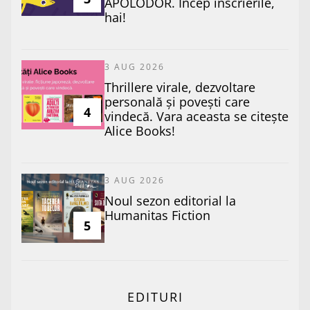
APOLODOR. Încep înscrierile,
hai!
3 AUG 2026
Thrillere virale, dezvoltare
personală și povești care
4
vindecă. Vara aceasta se citește
Alice Books!
3 AUG 2026
​Noul sezon editorial la
Humanitas Fiction
5
EDITURI