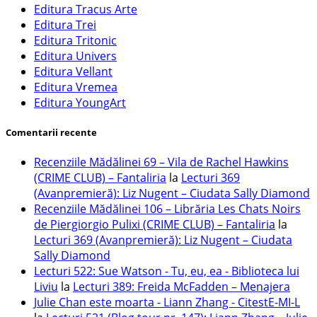
Editura Tracus Arte
Editura Trei
Editura Tritonic
Editura Univers
Editura Vellant
Editura Vremea
Editura YoungArt
Comentarii recente
Recenziile Mădălinei 69 – Vila de Rachel Hawkins
(CRIME CLUB) – Fantaliria
la
Lecturi 369
(Avanpremieră): Liz Nugent – Ciudata Sally Diamond
Recenziile Mădălinei 106 – Librăria Les Chats Noirs
de Piergiorgio Pulixi (CRIME CLUB) – Fantaliria
la
Lecturi 369 (Avanpremieră): Liz Nugent – Ciudata
Sally Diamond
Lecturi 522: Sue Watson - Tu, eu, ea - Biblioteca lui
Liviu
la
Lecturi 389: Freida McFadden – Menajera
Julie Chan este moarta - Liann Zhang - CitestE-MI-L