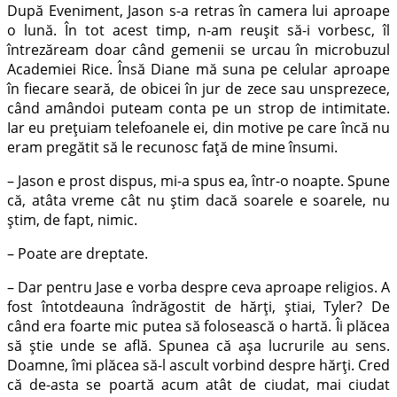
După Eveniment, Jason s-a retras în camera lui aproape
o lună. În tot acest timp, n-am reuşit să-i vorbesc, îl
întrezăream doar când gemenii se urcau în microbuzul
Academiei Rice. Însă Diane mă suna pe celular aproape
în fiecare seară, de obicei în jur de zece sau unsprezece,
când amândoi puteam conta pe un strop de intimitate.
Iar eu preţuiam telefoanele ei, din motive pe care încă nu
eram pregătit să le recunosc faţă de mine însumi.
– Jason e prost dispus, mi-a spus ea, într-o noapte. Spune
că, atâta vreme cât nu ştim dacă soarele e soarele, nu
ştim, de fapt, nimic.
– Poate are dreptate.
– Dar pentru Jase e vorba despre ceva aproape religios. A
fost întotdeauna îndrăgostit de hărţi, ştiai, Tyler? De
când era foarte mic putea să folosească o hartă. Îi plăcea
să ştie unde se află. Spunea că aşa lucrurile au sens.
Doamne, îmi plăcea să-l ascult vorbind despre hărţi. Cred
că de-asta se poartă acum atât de ciudat, mai ciudat