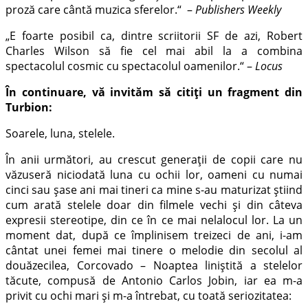
proză care cântă muzica sferelor.“ –
Publishers Weekly
„E foarte posibil ca, dintre scriitorii SF de azi, Robert
Charles Wilson să fie cel mai abil la a combina
spectacolul cosmic cu spectacolul oamenilor.“ –
Locus
În continuare, vă invităm să citiți un fragment din
Turbion:
Soarele, luna, stelele.
În anii următori, au crescut generaţii de copii care nu
văzuseră niciodată luna cu ochii lor, oameni cu numai
cinci sau şase ani mai tineri ca mine s-au maturizat ştiind
cum arată stelele doar din filmele vechi şi din câteva
expresii stereotipe, din ce în ce mai nelalocul lor. La un
moment dat, după ce împlinisem treizeci de ani, i-am
cântat unei femei mai tinere o melodie din secolul al
douăzecilea, Corcovado – Noaptea liniştită a stelelor
tăcute, compusă de Antonio Carlos Jobin, iar ea m-a
privit cu ochi mari şi m-a întrebat, cu toată seriozitatea: