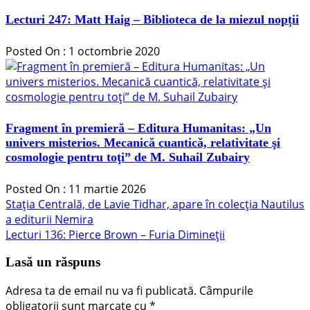
Lecturi 247: Matt Haig – Biblioteca de la miezul nopții
Posted On : 1 octombrie 2020
Fragment în premieră – Editura Humanitas: „Un
univers misterios. Mecanică cuantică, relativitate şi
cosmologie pentru toţi” de M. Suhail Zubairy
Posted On : 11 martie 2026
Navigare
Articolul
Stația Centrală, de Lavie Tidhar, apare în colecția Nautilus
anterior:
a editurii Nemira
în
Articolul
Lecturi 136: Pierce Brown – Furia Dimineții
articole
următor:
Lasă un răspuns
Adresa ta de email nu va fi publicată.
Câmpurile
obligatorii sunt marcate cu
*