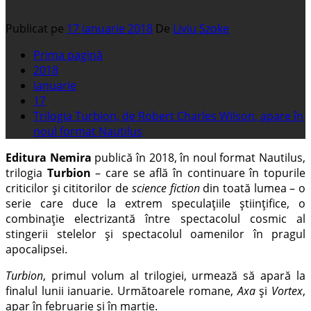
Publicat pe
17 ianuarie 2018
De
Liviu Szoke
Prima pagină
2018
ianuarie
17
Trilogia Turbion, de Robert Charles Wilson, apare în
noul format Nautilus
Editura Nemira
publică în 2018, în noul format Nautilus,
trilogia
Turbion
– care se află în continuare în topurile
criticilor și cititorilor de
science fiction
din toată lumea – o
serie care duce la extrem speculațiile științifice, o
combinație electrizantă între spectacolul cosmic al
stingerii stelelor și spectacolul oamenilor în pragul
apocalipsei.
Turbion
, primul volum al trilogiei, urmează să apară la
finalul lunii ianuarie. Următoarele romane,
Axa
și
Vortex
,
apar în februarie și în martie.