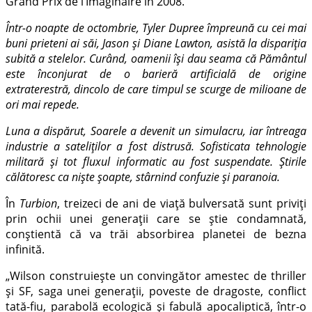
Grand Prix de l’Imaginaire în 2008.
Într-o noapte de octombrie, Tyler Dupree împreună cu cei mai
buni prieteni ai săi, Jason și Diane Lawton, asistă la dispariția
subită a stelelor. Curând, oamenii își dau seama că Pământul
este înconjurat de o barieră artificială de origine
extraterestră, dincolo de care timpul se scurge de milioane de
ori mai repede.
Luna a dispărut, Soarele a devenit un simulacru, iar întreaga
industrie a sateliților a fost distrusă. Sofisticata tehnologie
militară și tot fluxul informatic au fost suspendate. Știrile
călătoresc ca niște șoapte, stârnind confuzie și paranoia.
În
Turbion
, treizeci de ani de viață bulversată sunt priviți
prin ochii unei generații care se știe condamnată,
conștientă că va trăi absorbirea planetei de bezna
infinită.
„Wilson construiește un convingător amestec de thriller
și SF, saga unei generații, poveste de dragoste, conflict
tată-fiu, parabolă ecologică și fabulă apocaliptică, într-o