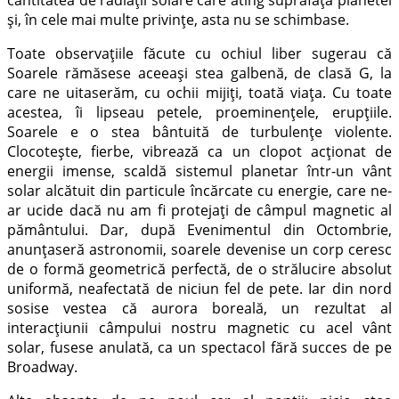
şi, în cele mai multe privinţe, asta nu se schimbase.
Toate observaţiile făcute cu ochiul liber sugerau că
Soarele rămăsese aceeaşi stea galbenă, de clasă G, la
care ne uitaserăm, cu ochii mijiţi, toată viaţa. Cu toate
acestea, îi lipseau petele, proeminenţele, erupţiile.
Soarele e o stea bântuită de turbulenţe violente.
Clocoteşte, fierbe, vibrează ca un clopot acţionat de
energii imense, scaldă sistemul planetar într-un vânt
solar alcătuit din particule încărcate cu energie, care ne-
ar ucide dacă nu am fi protejaţi de câmpul magnetic al
pământului. Dar, după Evenimentul din Octombrie,
anunţaseră astronomii, soarele devenise un corp ceresc
de o formă geometrică perfectă, de o strălucire absolut
uniformă, neafectată de niciun fel de pete. Iar din nord
sosise vestea că aurora boreală, un rezultat al
interacţiunii câmpului nostru magnetic cu acel vânt
solar, fusese anulată, ca un spectacol fără succes de pe
Broadway.