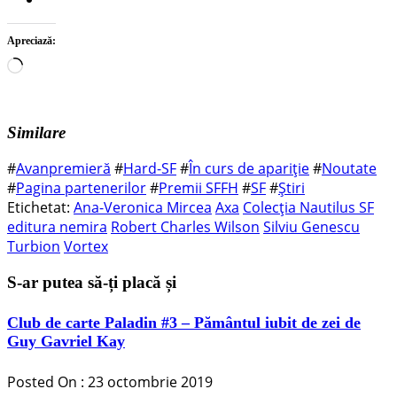
Apreciază:
Încarc...
Similare
#
Avanpremieră
#
Hard-SF
#
În curs de apariție
#
Noutate
#
Pagina partenerilor
#
Premii SFFH
#
SF
#
Știri
Etichetat:
Ana-Veronica Mircea
Axa
Colecția Nautilus SF
editura nemira
Robert Charles Wilson
Silviu Genescu
Turbion
Vortex
S-ar putea să-ți placă și
Club de carte Paladin #3 – Pământul iubit de zei de
Guy Gavriel Kay
Posted On : 23 octombrie 2019