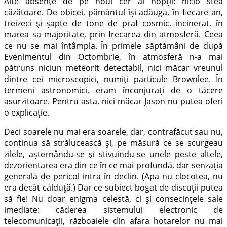
Alte absenţe de pe noul cer al nopţii: nicio stea
căzătoare. De obicei, pământul îşi adăuga, în fiecare an,
treizeci şi şapte de tone de praf cosmic, incinerat, în
marea sa majoritate, prin frecarea din atmosferă. Ceea
ce nu se mai întâmpla. În primele săptămâni de după
Evenimentul din Octombrie, în atmosferă n-a mai
pătruns niciun meteorit detectabil, nici măcar vreunul
dintre cei microscopici, numiţi particule Brownlee. În
termeni astronomici, eram înconjuraţi de o tăcere
asurzitoare. Pentru asta, nici măcar Jason nu putea oferi
o explicaţie.
Deci soarele nu mai era soarele, dar, contrafăcut sau nu,
continua să strălucească şi, pe măsură ce se scurgeau
zilele, aşternându-se şi stivuindu-se unele peste altele,
dezorientarea era din ce în ce mai profundă, dar senzaţia
generală de pericol intra în declin. (Apa nu clocotea, nu
era decât călduţă.) Dar ce subiect bogat de discuţii putea
să fie! Nu doar enigma celestă, ci şi consecinţele sale
imediate: căderea sistemului electronic de
telecomunicaţii, războaiele din afara hotarelor nu mai