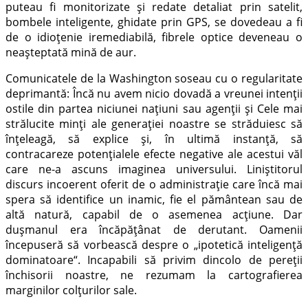
puteau fi monitorizate şi redate detaliat prin satelit,
bombele inteligente, ghidate prin GPS, se dovedeau a fi
de o idioţenie iremediabilă, fibrele optice deveneau o
neaşteptată mină de aur.
Comunicatele de la Washington soseau cu o regularitate
deprimantă: Încă nu avem nicio dovadă a vreunei intenţii
ostile din partea niciunei naţiuni sau agenţii şi Cele mai
strălucite minţi ale generaţiei noastre se străduiesc să
înţeleagă, să explice şi, în ultimă instanţă, să
contracareze potenţialele efecte negative ale acestui văl
care ne-a ascuns imaginea universului. Liniştitorul
discurs incoerent oferit de o administraţie care încă mai
spera să identifice un inamic, fie el pământean sau de
altă natură, capabil de o asemenea acţiune. Dar
duşmanul era încăpăţânat de derutant. Oamenii
începuseră să vorbească despre o „ipotetică inteligenţă
dominatoare“. Incapabili să privim dincolo de pereţii
închisorii noastre, ne rezumam la cartografierea
marginilor colţurilor sale.