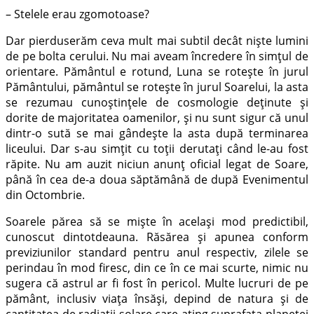
– Stelele erau zgomotoase?
Dar pierduserăm ceva mult mai subtil decât nişte lumini
de pe bolta cerului. Nu mai aveam încredere în simţul de
orientare. Pământul e rotund, Luna se roteşte în jurul
Pământului, pământul se roteşte în jurul Soarelui, la asta
se rezumau cunoştinţele de cosmologie deţinute şi
dorite de majoritatea oamenilor, şi nu sunt sigur că unul
dintr-o sută se mai gândeşte la asta după terminarea
liceului. Dar s-au simţit cu toţii derutaţi când le-au fost
răpite. Nu am auzit niciun anunţ oficial legat de Soare,
până în cea de-a doua săptămână de după Evenimentul
din Octombrie.
Soarele părea să se mişte în acelaşi mod predictibil,
cunoscut dintotdeauna. Răsărea şi apunea conform
previziunilor standard pentru anul respectiv, zilele se
perindau în mod firesc, din ce în ce mai scurte, nimic nu
sugera că astrul ar fi fost în pericol. Multe lucruri de pe
pământ, inclusiv viaţa însăşi, depind de natura şi de
cantitatea de radiaţii solare care ating suprafaţa planetei