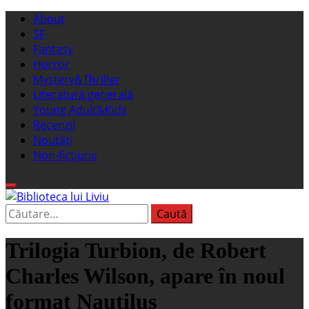
Sari
Meniu
About
la
principal
SF
conținut
Fantasy
Horror
Mystery&Thriller
Literatură generală
Young Adult&Kids
Recenzii
Noutăți
Non-ficțiune
Caută
Biblioteca lui Liviu
Fostul blog FanSF
după:
Trilogia Turbion, de Robert
Charles Wilson, apare în noul
format Nautilus