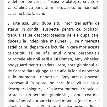
vedetelor, pe care el însuși le plătește, și câte o
valiză plină cu bani. Un milion, acolo, nu mai mult,
ca să nu bată la ochi.
Și uite așa, unul după altul, mor trei astfel de
staruri în condiții suspecte, pentru că, probabil,
trebuia să se descotorosească de ele după ce-și
duceau la îndeplinire misiunea. Și se nimerește
astfel ca nu departe de locurile în care mor aceste
celebrități să se afle unul dintre personajele
principale ale noii serii a lui Osman, Amy Wheeler,
bodyguard pentru vedete, care, spre ghinionul ei,
de fiecare dată ajunge să se afle la locul nepotrivit
și în momentul nepotrivit. Amy are o poveste
interesantă în spate, pe care însă vă las să o
descoperiți singuri, iar în acest moment trebuie să
protejeze un personaj ghinionist, a doua cea mai
bine vândută autoare la nivel mondial (dacă n-ar fi
afurisitul de Lee Child, ar fi chiar prima), Rosie