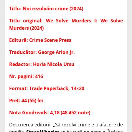
Titlu: Noi rezolvăm crime (2024)
Titlu original: We Solve Murders I: We Solve
Murders (2024)
Editură: Crime Scene Press
Traducător: George Arion Jr.
Redactor: Horia Nicola Ursu
Nr. pagini: 416
Format: Trade Paperback, 13×20
Preț: 44 (55) lei
Nota Goodreads: 4,18 (48 452 note)
Descrierea editurii: „Să rezolvi crime e o afacere de
familie.
Steve Wheeler
se bucură de pensie. Îi place