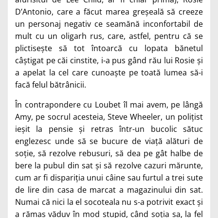
D’Antonio, care a făcut marea greșeală să creeze
un personaj negativ ce seamănă inconfortabil de
mult cu un oligarh rus, care, astfel, pentru că se
plictisește să tot întoarcă cu lopata bănetul
câștigat pe căi cinstite, i-a pus gând rău lui Rosie și
a apelat la cel care cunoaște pe toată lumea să-i
facă felul bătrânicii.
În contrapondere cu Loubet îl mai avem, pe lângă
Amy, pe socrul acesteia, Steve Wheeler, un polițist
ieșit la pensie și retras într-un bucolic sătuc
englezesc unde să se bucure de viață alături de
soție, să rezolve rebusuri, să dea pe gât halbe de
bere la pubul din sat și să rezolve cazuri mărunte,
cum ar fi dispariția unui câine sau furtul a trei sute
de lire din casa de marcat a magazinului din sat.
Numai că nici la el socoteala nu s-a potrivit exact și
a rămas văduv în mod stupid, când soția sa, la fel