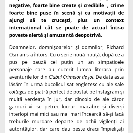
negative, foarte bine create și credibile -, crime
foarte bine puse în scenă și cu motivații de
ajungi să te crucești, plus un context
internațional cât se poate de actual într-o
poveste alertă și amuzantă deopotrivă.
Doamnelor, domnișoarelor și domnilor, Richard
Osman s-a întors. Cu o serie nouă-nouță, după ce a
pus pe pauză cel puțin un an simpaticele
personaje care au cucerit lumea literară prin
aventurile lor din
Clubul Crimelor de joi
. De data asta
lăsăm în urmă bucolicul sat englezesc cu ale sale
cottages
de piatră perfect de postat pe Instagram și
multă verdeață în jur, dar dincolo de ale căror
garduri vii se petrec lucruri macabre și diverși
interlopi mai mici sau mai mari încearcă să-și facă
treburile murdare departe de ochii vigilenți ai
autorităților, dar care dau peste dracii împielițați