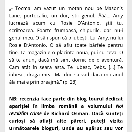
„- Tocmai am văzut un motan nou pe Mason’s
Lane, portocaliu, un dur, știi genul. Ăăă… Amy
lucrează acum cu Rosie D’Antonio, știi tu,
scriitoarea. Foarte frumoasă, chipurile, dar nu-i
genul meu. O să-i spun că o iubești. Lui Amy, nu lui
Rosie D’Antonio. O să aflu toate bârfele pentru
tine. La magazin e o plăcintă nouă, pui cu ceva. O
să te anunț dacă mă simt dornic de o aventură.
Cam atât în seara asta. Te iubesc, Debs. […] Te
iubesc, draga mea. Mă duc să văd dacă motanul
ăla mai e prin preajmă.” (p. 28)
NB: recenzia face parte din blog tourul dedicat
apariției în limba română a volumului
Noi
revolzăm crime
de Richard Osman. Dacă sunteți
curioși să aflați alte păreri, puteți vizita
următoarele bloguri, unde au apărut sau vor