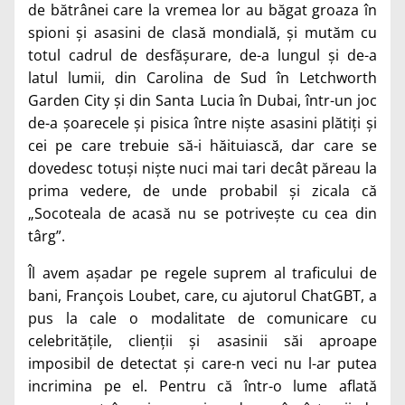
de bătrânei care la vremea lor au băgat groaza în
spioni și asasini de clasă mondială, și mutăm cu
totul cadrul de desfășurare, de-a lungul și de-a
latul lumii, din Carolina de Sud în Letchworth
Garden City și din Santa Lucia în Dubai, într-un joc
de-a șoarecele și pisica între niște asasini plătiți și
cei pe care trebuie să-i hăituiască, dar care se
dovedesc totuși niște nuci mai tari decât păreau la
prima vedere, de unde probabil și zicala că
„Socoteala de acasă nu se potrivește cu cea din
târg”.
Îl avem așadar pe regele suprem al traficului de
bani, François Loubet, care, cu ajutorul ChatGBT, a
pus la cale o modalitate de comunicare cu
celebritățile, clienții și asasinii săi aproape
imposibil de detectat și care-n veci nu l-ar putea
incrimina pe el. Pentru că într-o lume aflată