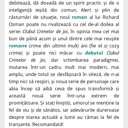
debitează, dă dovadă de un spirit practic și de o
inteligență ieșită din comun. Alert și plin de
răsturnări de situație, noul
roman
al lui Richard
Osman poate nu rivalizează cu cel de-al doilea al
seriei
Clubul Crimelor de Joi
, în opinia mea cel mai
bun de până acum și unul dintre cele mai reușite
romane
crime din ultimii mulți ani (fie el și cozy
crime) și poate nici măcar cu
debutul
Clubul
Crimelor de Joi
, dar schimbarea paradigmei,
mutarea într-un cadru mult mai modern, mai
amplu, unde totul se desfășoară în viteză, de n-ai
timp nici să respiri, și noua serie de personaje care
abia încep să aibă ceva de spus transformă și
această nouă serie într-una extrem de
promițătoare. Și stați liniștiți, umorul se menține la
fel de viu și de sănătos, iar adevărurile dureroase
despre starea actuală a lumii au rămas la fel de
tranșante. Recomandată!