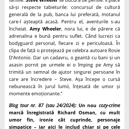
să-și respecte tabieturile: concursul de cultură
generală de la pub, banca lui preferată, motanul
care-l așteaptă acasă. Pentru el, aventurile s-au
încheiat.
Amy Wheeler
, nora lui, e de părere că
adrenalina e bună pentru suflet. Când lucrezi ca
bodyguard personal, fiecare zi e periculoasă. În
clipa de față o protejează pe celebra autoare Rosie
D’Antonio. Dar un cadavru, o geantă cu bani și un
asasin pornit pe urmele ei o împing pe Amy să
trimită un semnal de ajutor singurei persoane în
care are încredere – Steve. Așa începe o cursă
nebunească în jurul lumii, înțesată de umor și
momente emoționante.”
Blog tour nr. 87 (sau 24/2024):
Un nou
cozy-crime
marcă înregistrată Richard Osman, cu mult
umor fin, ironie cât cuprinde, personaje
simpatice – iar aici le includ chiar și pe cele