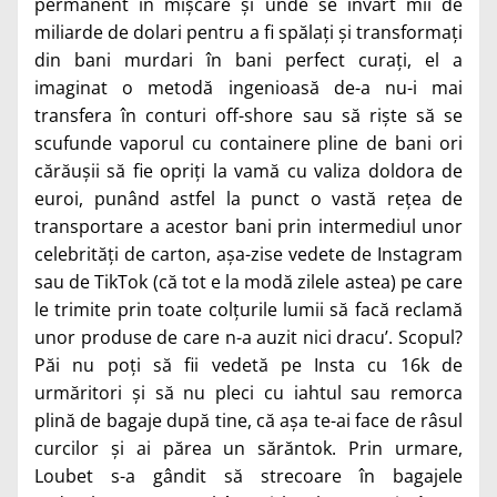
permanent în mișcare și unde se învârt mii de
miliarde de dolari pentru a fi spălați și transformați
din bani murdari în bani perfect curați, el a
imaginat o metodă ingenioasă de-a nu-i mai
transfera în conturi off-shore sau să riște să se
scufunde vaporul cu containere pline de bani ori
cărăușii să fie opriți la vamă cu valiza doldora de
euroi, punând astfel la punct o vastă rețea de
transportare a acestor bani prin intermediul unor
celebrități de carton, așa-zise vedete de Instagram
sau de TikTok (că tot e la modă zilele astea) pe care
le trimite prin toate colțurile lumii să facă reclamă
unor produse de care n-a auzit nici dracu’. Scopul?
Păi nu poți să fii vedetă pe Insta cu 16k de
urmăritori și să nu pleci cu iahtul sau remorca
plină de bagaje după tine, că așa te-ai face de râsul
curcilor și ai părea un sărăntok. Prin urmare,
Loubet s-a gândit să strecoare în bagajele