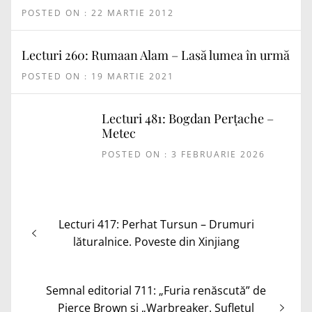
POSTED ON : 22 MARTIE 2012
Lecturi 260: Rumaan Alam – Lasă lumea în urmă
POSTED ON : 19 MARTIE 2021
Lecturi 481: Bogdan Perțache –
Metec
POSTED ON : 3 FEBRUARIE 2026
Navigare
Articolul
Lecturi 417: Perhat Tursun – Drumuri
în
anterior:
lăturalnice. Poveste din Xinjiang
articole
Articolul
Semnal editorial 711: „Furia renăscută” de
următor:
Pierce Brown și „Warbreaker. Sufletul