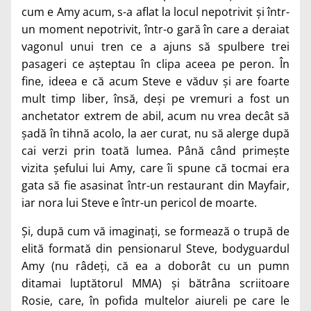
cum e Amy acum, s-a aflat la locul nepotrivit și într-
un moment nepotrivit, într-o gară în care a deraiat
vagonul unui tren ce a ajuns să spulbere trei
pasageri ce așteptau în clipa aceea pe peron. În
fine, ideea e că acum Steve e văduv și are foarte
mult timp liber, însă, deși pe vremuri a fost un
anchetator extrem de abil, acum nu vrea decât să
șadă în tihnă acolo, la aer curat, nu să alerge după
cai verzi prin toată lumea. Până când primește
vizita șefului lui Amy, care îi spune că tocmai era
gata să fie asasinat într-un restaurant din Mayfair,
iar nora lui Steve e într-un pericol de moarte.
Și, după cum vă imaginați, se formează o trupă de
elită formată din pensionarul Steve, bodyguardul
Amy (nu râdeți, că ea a doborât cu un pumn
ditamai luptătorul MMA) și bătrâna scriitoare
Rosie, care, în pofida multelor aiureli pe care le