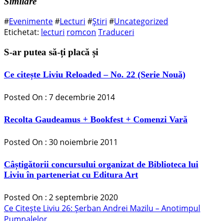
Similare
#
Evenimente
#
Lecturi
#
Știri
#
Uncategorized
Etichetat:
lecturi
romcon
Traduceri
S-ar putea să-ți placă și
Ce citește Liviu Reloaded – No. 22 (Serie Nouă)
Posted On : 7 decembrie 2014
Recolta Gaudeamus + Bookfest + Comenzi Vară
Posted On : 30 noiembrie 2011
Câștigătorii concursului organizat de Biblioteca lui
Liviu în parteneriat cu Editura Art
Posted On : 2 septembrie 2020
Navigare
Articolul
Ce Citește Liviu 26: Șerban Andrei Mazilu – Anotimpul
anterior:
Pumnalelor