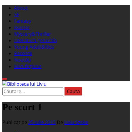
Sari
Meniu
About
la
principal
SF
conținut
Fantasy
Horror
Mystery&Thriller
Literatură generală
Young Adult&Kids
Recenzii
Noutăți
Non-ficțiune
Caută
Biblioteca lui Liviu
Fostul blog FanSF
după:
Pe scurt 1
Publicat pe
25 iulie 2015
De
Liviu Szoke