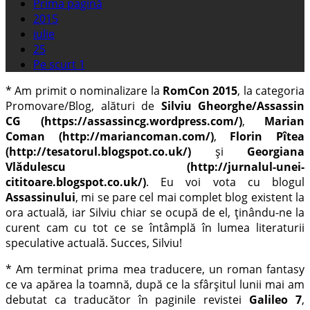
Prima pagină
2015
iulie
25
Pe scurt 1
* Am primit o nominalizare la
RomCon 2015
, la categoria
Promovare/Blog, alături de
Silviu Gheorghe/Assassin
CG (https://assassincg.wordpress.com/)
,
Marian
Coman (http://mariancoman.com/)
,
Florin Pîtea
(http://tesatorul.blogspot.co.uk/)
și
Georgiana
Vlădulescu (http://jurnalul-unei-
cititoare.blogspot.co.uk/)
. Eu voi vota cu blogul
Assassinului
, mi se pare cel mai complet blog existent la
ora actuală, iar Silviu chiar se ocupă de el, ținându-ne la
curent cam cu tot ce se întâmplă în lumea literaturii
speculative actuală. Succes, Silviu!
* Am terminat prima mea traducere, un roman fantasy
ce va apărea la toamnă, după ce la sfârșitul lunii mai am
debutat ca traducător în paginile revistei
Galileo 7
,