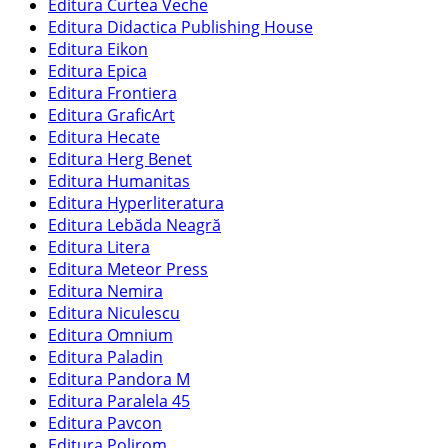
Editura Curtea Veche
Editura Didactica Publishing House
Editura Eikon
Editura Epica
Editura Frontiera
Editura GraficArt
Editura Hecate
Editura Herg Benet
Editura Humanitas
Editura Hyperliteratura
Editura Lebăda Neagră
Editura Litera
Editura Meteor Press
Editura Nemira
Editura Niculescu
Editura Omnium
Editura Paladin
Editura Pandora M
Editura Paralela 45
Editura Pavcon
Editura Polirom