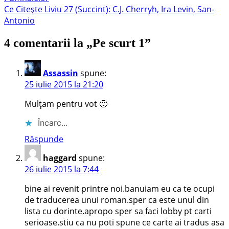
în
Articolul
Ce Citește Liviu 27 (Succint): C.J. Cherryh, Ira Levin, San-
articole
următor:
Antonio
4 comentarii la „
Pe scurt 1
”
Assassin
spune:
25 iulie 2015 la 21:20
Mulțam pentru vot 🙂
Încarc...
Răspunde
haggard
spune:
26 iulie 2015 la 7:44
bine ai revenit printre noi.banuiam eu ca te ocupi
de traducerea unui roman.sper ca este unul din
lista cu dorinte.apropo sper sa faci lobby pt carti
serioase.stiu ca nu poti spune ce carte ai tradus asa