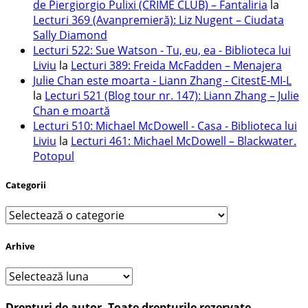
de Piergiorgio Pulixi (CRIME CLUB) – Fantaliria
la
Lecturi 369 (Avanpremieră): Liz Nugent – Ciudata
Sally Diamond
Lecturi 522: Sue Watson - Tu, eu, ea - Biblioteca lui
Liviu
la
Lecturi 389: Freida McFadden – Menajera
Julie Chan este moarta - Liann Zhang - CitestE-MI-L
la
Lecturi 521 (Blog tour nr. 147): Liann Zhang – Julie
Chan e moartă
Lecturi 510: Michael McDowell - Casa - Biblioteca lui
Liviu
la
Lecturi 461: Michael McDowell – Blackwater.
Potopul
Categorii
Categorii
Arhive
Arhive
Drepturi de autor. Toate drepturile rezervate.