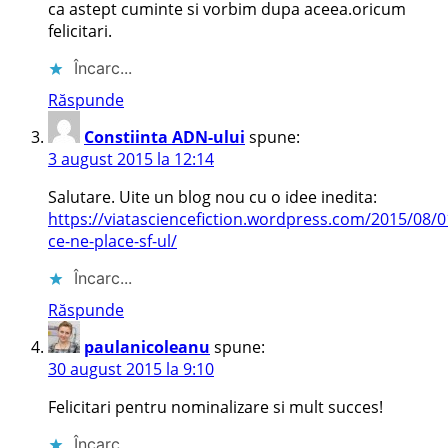
ca astept cuminte si vorbim dupa aceea.oricum
felicitari.
Încarc...
Răspunde
Constiinta ADN-ului
spune:
3 august 2015 la 12:14
Salutare. Uite un blog nou cu o idee inedita:
https://viatasciencefiction.wordpress.com/2015/08/0
ce-ne-place-sf-ul/
Încarc...
Răspunde
paulanicoleanu
spune:
30 august 2015 la 9:10
Felicitari pentru nominalizare si mult succes!
Încarc...