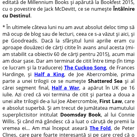
editată de Millennium Books și apărută la Bookfest 2015,
cu o povestire de Jack McDevitt, ce se numește
Întâlnire
cu Destinul
.
* În ultimele câteva luni nu am avut absolut deloc timp să
mă ocup de blog sau de lecturi, ceea ce s-a văzut și aici, și
pe Goodreads. Dacă la sfârșitul lunii aprilie eram cu
aproape douăzeci de cărți citite în avans anul acesta (mi-
am stabilit ca obiectiv 60 de cărți pentru 2015), acum mai
am doar șase. Dar am terminat de citit între timp (în timp
ce lucram și la traducere)
The Cuckoo Song
, de Frances
Hardinge, și
Half a King
, de Joe Abercrombie, prima
parte a unei trilogii ce se numește
Shattered Sea
și al
cărei segment final,
Half a War
, a apărut în UK pe 16
iulie. Azi cred că voi termina de citit și partea a doua a
unei alte trilogii de-a lui Joe Abercrombie,
First Law
, care
e absolut superbă. Și am trecut de jumătatea mamutului
superplictisitor intitulat
Doomsday Book
, al lui Connie
Willis. Și când mă gândesc că a luat o căruță de premii la
vremea ei… Am mai început aseară
The Fold
, de Peter
Clines, care pare foarte interesantă și pe care cred că o