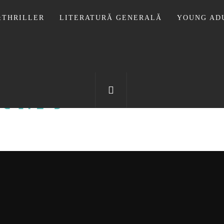
THRILLER
LITERATURĂ GENERALĂ
YOUNG AD
OTECA LUI
FOSTUL BLOG FANSF