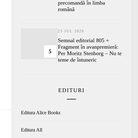
precomandă în limba
română
25 JUL 2026
Semnal editorial 805 +
Fragment în avanpremieră:
5
Per Moritz Stenborg – Nu te
teme de întuneric
EDITURI
Editura Alice Books
Editura All