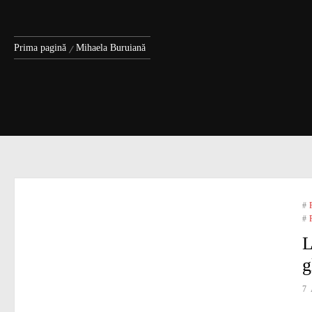
Prima pagină
Mihaela Buruiană
#
#
L
g
7