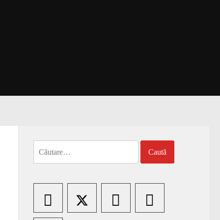
Caută
după: