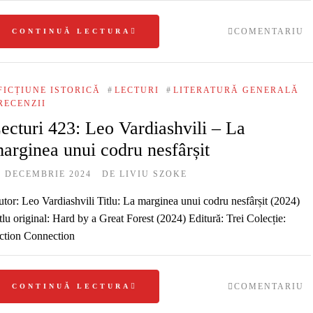
COMENTARIU
CONTINUĂ LECTURA
FICȚIUNE ISTORICĂ
#
LECTURI
#
LITERATURĂ GENERALĂ
RECENZII
ecturi 423: Leo Vardiashvili – La
arginea unui codru nesfârșit
9 DECEMBRIE 2024
DE
LIVIU SZOKE
tor: Leo Vardiashvili Titlu: La marginea unui codru nesfârșit (2024)
tlu original: Hard by a Great Forest (2024) Editură: Trei Colecție:
ction Connection
COMENTARIU
CONTINUĂ LECTURA