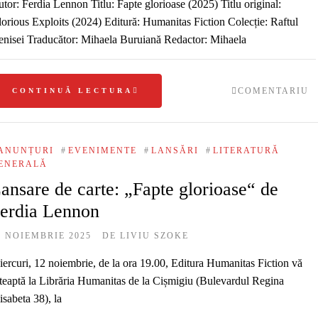
tor: Ferdia Lennon Titlu: Fapte glorioase (2025) Titlu original:
orious Exploits (2024) Editură: Humanitas Fiction Colecție: Raftul
nisei Traducător: Mihaela Buruiană Redactor: Mihaela
COMENTARIU
CONTINUĂ LECTURA
ANUNȚURI
#
EVENIMENTE
#
LANSĂRI
#
LITERATURĂ
ENERALĂ
ansare de carte: „Fapte glorioase“ de
erdia Lennon
2 NOIEMBRIE 2025
DE
LIVIU SZOKE
ercuri, 12 noiembrie, de la ora 19.00, Editura Humanitas Fiction vă
teaptă la Librăria Humanitas de la Cișmigiu (Bulevardul Regina
isabeta 38), la