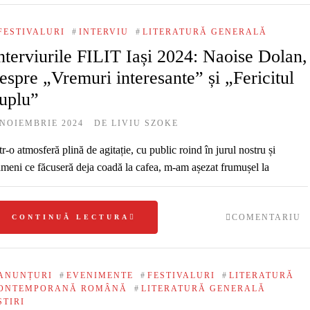
FESTIVALURI
#
INTERVIU
#
LITERATURĂ GENERALĂ
nterviurile FILIT Iași 2024: Naoise Dolan,
espre „Vremuri interesante” și „Fericitul
uplu”
 NOIEMBRIE 2024
DE
LIVIU SZOKE
tr-o atmosferă plină de agitație, cu public roind în jurul nostru și
meni ce făcuseră deja coadă la cafea, m-am așezat frumușel la
COMENTARIU
CONTINUĂ LECTURA
ANUNȚURI
#
EVENIMENTE
#
FESTIVALURI
#
LITERATURĂ
ONTEMPORANĂ ROMÂNĂ
#
LITERATURĂ GENERALĂ
ȘTIRI