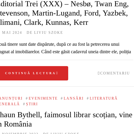
ditorial Trei (XXX) – Nesbø, Twan Eng,
tevenson, Martin-Lugand, Ford, Yazbek,
limani, Clark, Kunnas, Kerr
4 MAI 2024
DE
LIVIU SZOKE
uă tinere sunt date dispărute, după ce au fost la petrecerea unui
gnat al imobiliarelor. Când este găsit cadavrul uneia dintre ele, poliția
COMENTARIU
CONTINUĂ LECTURA
ANUNȚURI
#
EVENIMENTE
#
LANSĂRI
#
LITERATURĂ
ENERALĂ
#
ȘTIRI
haun Bythell, faimosul librar scoțian, vine
n România