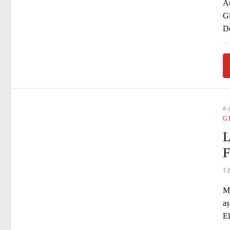
Au
Gl
De
#
G
L
F
1
Mi
aș
El