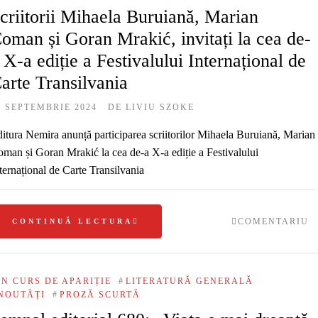
criitorii Mihaela Buruiană, Marian
oman și Goran Mrakić, invitați la cea de-
 X-a ediție a Festivalului Internațional de
arte Transilvania
5 SEPTEMBRIE 2024
DE
LIVIU SZOKE
itura Nemira anunță participarea scriitorilor Mihaela Buruiană, Marian
man și Goran Mrakić la cea de-a X-a ediție a Festivalului
ternațional de Carte Transilvania
COMENTARIU
CONTINUĂ LECTURA
ÎN CURS DE APARIȚIE
#
LITERATURĂ GENERALĂ
NOUTĂȚI
#
PROZĂ SCURTĂ