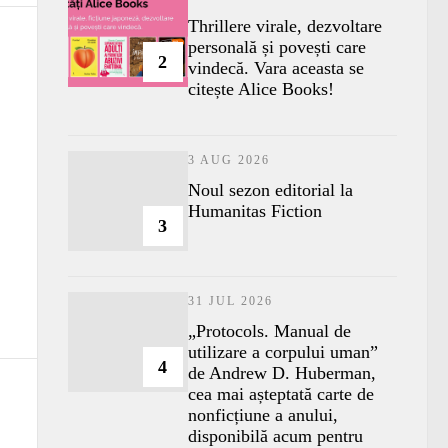
Thrillere virale, dezvoltare
personală și povești care
2
vindecă. Vara aceasta se
citește Alice Books!
3 AUG 2026
​Noul sezon editorial la
Humanitas Fiction
3
31 JUL 2026
„Protocols. Manual de
utilizare a corpului uman”
4
de Andrew D. Huberman,
cea mai așteptată carte de
nonficțiune a anului,
disponibilă acum pentru