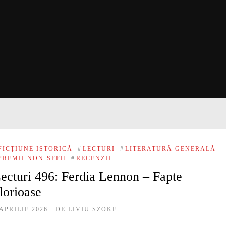
FICȚIUNE ISTORICĂ
#
LECTURI
#
LITERATURĂ GENERALĂ
PREMII NON-SFFH
#
RECENZII
ecturi 496: Ferdia Lennon – Fapte
lorioase
 APRILIE 2026
DE
LIVIU SZOKE