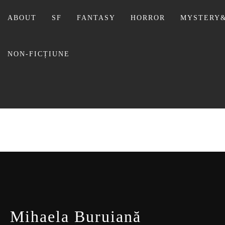
Sari
la
ABOUT
SF
FANTASY
HORROR
MYSTERY&
conținut
NON-FICȚIUNE
BIBLI
Mihaela Buruiană