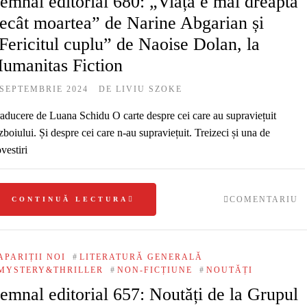
emnal editorial 680: „Viața e mai dreaptă
ecât moartea” de Narine Abgarian și
Fericitul cuplu” de Naoise Dolan, la
umanitas Fiction
 SEPTEMBRIE 2024
DE
LIVIU SZOKE
aducere de Luana Schidu O carte despre cei care au supraviețuit
zboiului. Și despre cei care n-au supraviețuit. Treizeci și una de
vestiri
COMENTARIU
CONTINUĂ LECTURA
APARIȚII NOI
#
LITERATURĂ GENERALĂ
MYSTERY&THRILLER
#
NON-FICȚIUNE
#
NOUTĂȚI
emnal editorial 657: Noutăți de la Grupul