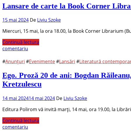
Lansare de carte la Book Corner Libr
15 mai 2024
De
Liviu Szoke
Miercuri, 15 mai, la ora 18.00, la Book Corner Librarium (
Continuă lectura
comentariu
#
Anunțuri
#
Evenimente
#
Lansări
#
Literatură contempor
Ego. Proză 20 de ani: Bogdan Răileanu,
Kretzulescu
14 mai 2024
14 mai 2024
De
Liviu Szoke
Editura Polirom vă invită marți, 14 mai, ora 19.00, la Libră
Continuă lectura
comentariu