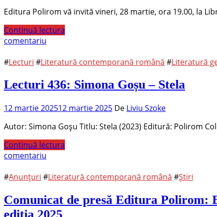
Editura Polirom vă invită vineri, 28 martie, ora 19.00, la L
Continuă lectura
comentariu
#
Lecturi
#
Literatură contemporană română
#
Literatură g
Lecturi 436: Simona Goșu – Stela
12 martie 2025
12 martie 2025
De
Liviu Szoke
Autor: Simona Goșu Titlu: Stela (2023) Editură: Polirom Co
Continuă lectura
comentariu
#
Anunțuri
#
Literatură contemporană română
#
Știri
Comunicat de presă Editura Polirom: B
ediția 2025