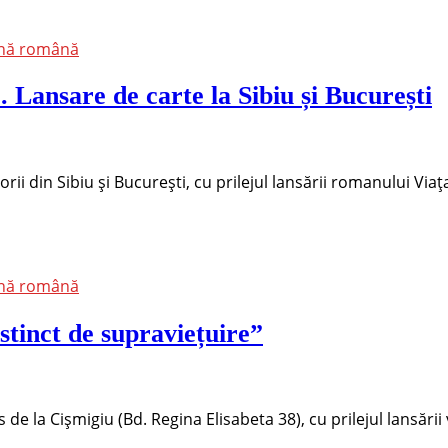
ană română
 Lansare de carte la Sibiu și București
orii din Sibiu și București, cu prilejul lansării romanului Via
ană română
stinct de supraviețuire”
s de la Cișmigiu (Bd. Regina Elisabeta 38), cu prilejul lansării