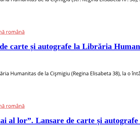
ană română
e carte și autografe la Librăria Humani
brăria Humanitas de la Cișmigiu (Regina Elisabeta 38), la o înt
ană română
i al lor”. Lansare de carte și autografe