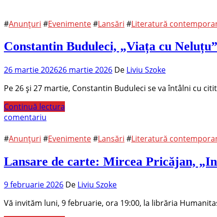
#
Anunțuri
#
Evenimente
#
Lansări
#
Literatură contempor
Constantin Buduleci, „Viața cu Neluțu”.
26 martie 2026
26 martie 2026
De
Liviu Szoke
Pe 26 și 27 martie, Constantin Buduleci se va întâlni cu citit
Continuă lectura
comentariu
#
Anunțuri
#
Evenimente
#
Lansări
#
Literatură contempor
Lansare de carte: Mircea Pricăjan, „In
9 februarie 2026
De
Liviu Szoke
Vă invităm luni, 9 februarie, ora 19:00, la librăria Humanita