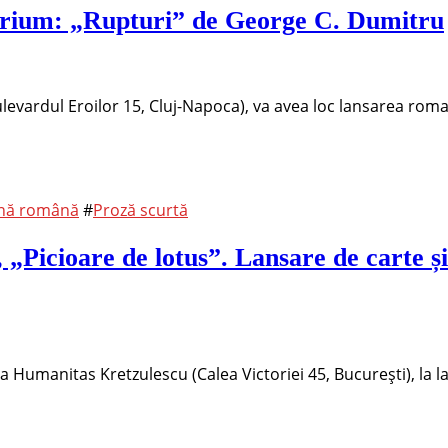
arium: „Rupturi” de George C. Dumitru
Bulevardul Eroilor 15, Cluj-Napoca), va avea loc lansarea rom
ană română
#
Proză scurtă
 „Picioare de lotus”. Lansare de carte ș
ria Humanitas Kretzulescu (Calea Victoriei 45, Bucureşti), la 