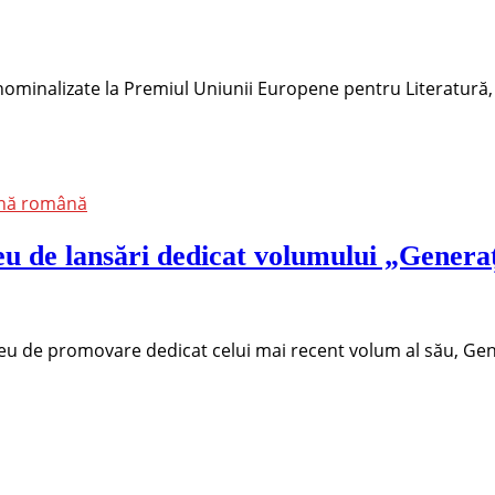
 nominalizate la Premiul Uniunii Europene pentru Literatură,
ană română
eu de lansări dedicat volumului „Genera
rneu de promovare dedicat celui mai recent volum al său, Ge