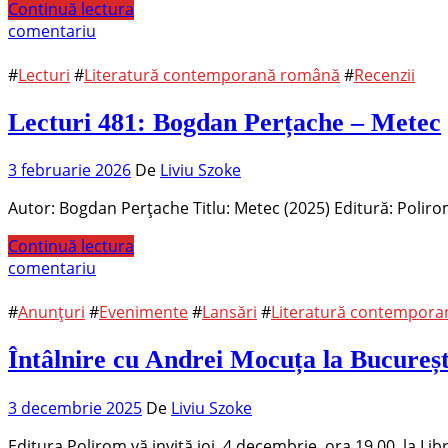
Continuă lectura
comentariu
#
Lecturi
#
Literatură contemporană română
#
Recenzii
Lecturi 481: Bogdan Perțache – Metec
3 februarie 2026
De
Liviu Szoke
Autor: Bogdan Perțache Titlu: Metec (2025) Editură: Polir
Continuă lectura
comentariu
#
Anunțuri
#
Evenimente
#
Lansări
#
Literatură contempor
Întâlnire cu Andrei Mocuța la București
3 decembrie 2025
De
Liviu Szoke
Editura Polirom vă invită joi, 4 decembrie, ora 19.00, la Li