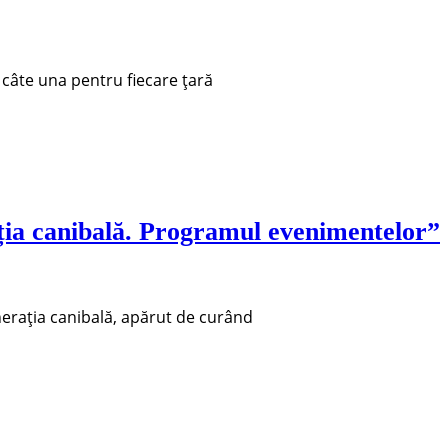
 câte una pentru fiecare țară
ția canibală. Programul evenimentelor”
nerația canibală, apărut de curând