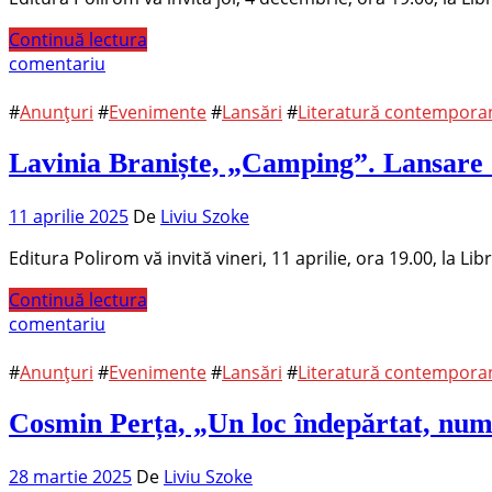
Continuă lectura
comentariu
#
Anunțuri
#
Evenimente
#
Lansări
#
Literatură contempor
Lavinia Braniște, „Camping”. Lansare d
11 aprilie 2025
De
Liviu Szoke
Editura Polirom vă invită vineri, 11 aprilie, ora 19.00, la Li
Continuă lectura
comentariu
#
Anunțuri
#
Evenimente
#
Lansări
#
Literatură contempor
Cosmin Perța, „Un loc îndepărtat, numa
28 martie 2025
De
Liviu Szoke