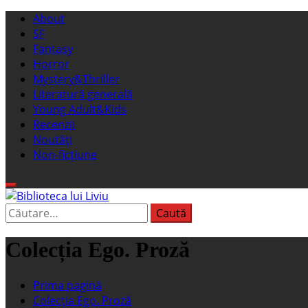
Sari
Meniu
About
la
principal
SF
conținut
Fantasy
Horror
Mystery&Thriller
Literatură generală
Young Adult&Kids
Recenzii
Noutăți
Non-ficțiune
Caută
Biblioteca lui Liviu
Fostul blog FanSF
după:
Colecția Ego. Proză
Prima pagină
Colecția Ego. Proză