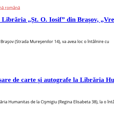
ană română
 Librăria „Șt. O. Iosif” din Brașov, „Vr
din Brașov (Strada Mureșenilor 14), va avea loc o întâlnire cu
nsare de carte și autografe la Librăria 
ibrăria Humanitas de la Cișmigiu (Regina Elisabeta 38), la o în