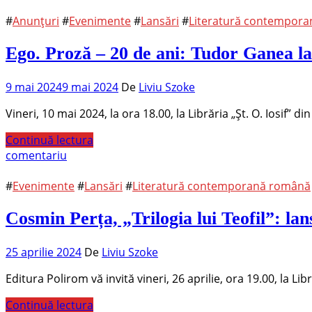
#
Anunțuri
#
Evenimente
#
Lansări
#
Literatură contempor
Ego. Proză – 20 de ani: Tudor Ganea la
9 mai 2024
9 mai 2024
De
Liviu Szoke
Vineri, 10 mai 2024, la ora 18.00, la Librăria „Șt. O. Iosif” 
Continuă lectura
comentariu
#
Evenimente
#
Lansări
#
Literatură contemporană română
Cosmin Perța, „Trilogia lui Teofil”: la
25 aprilie 2024
De
Liviu Szoke
Editura Polirom vă invită vineri, 26 aprilie, ora 19.00, la L
Continuă lectura