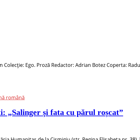
om Colecție: Ego. Proză Redactor: Adrian Botez Coperta: Rad
ană română
: „Salinger și fata cu părul roșcat”
brăria Humanitas de la Cișmigiu (str. Regina Elisabeta nr. 38)