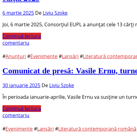
6 martie 2025
De
Liviu Szoke
Joi, 6 martie 2025, Consorțiul EUPL a anunțat cele 13 cărți
Continuă lectura
comentariu
#
Anunțuri
#
Evenimente
#
Lansări
#
Literatură contempor
Comunicat de presă: Vasile Ernu, turn
30 ianuarie 2025
De
Liviu Szoke
În perioada ianuarie-aprilie, Vasile Ernu va susţine un tu
Continuă lectura
comentariu
#
Evenimente
#
Lansări
#
Literatură contemporană română