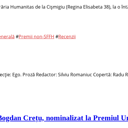
ibrăria Humanitas de la Cișmigiu (Regina Elisabeta 38), la o î
enerală
#
Premii non-SFFH
#
Recenzii
lecție: Ego. Proză Redactor: Silviu Romaniuc Copertă: Radu 
ogdan Crețu, nominalizat la Premiul Un