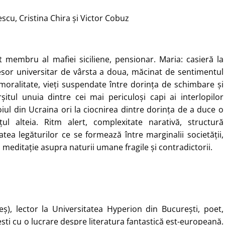
scu, Cristina Chira și Victor Cobuz
ost membru al mafiei siciliene, pensionar. Maria: casieră la
esor universitar de vârsta a doua, măcinat de sentimentul
e moralitate, vieți suspendate între dorința de schimbare și
itul unuia dintre cei mai periculoși capi ai interlopilor
ul din Ucraina ori la ciocnirea dintre dorința de a duce o
ul alteia. Ritm alert, complexitate narativă, structură
ea legăturilor ce se formează între marginalii societății,
 meditație asupra naturii umane fragile și contradictorii.
), lector la Universitatea Hyperion din București, poet,
ești cu o lucrare despre literatura fantastică est-europeană.