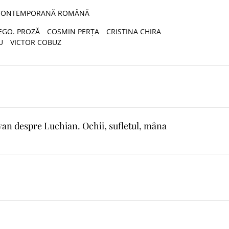
 CONTEMPORANĂ ROMÂNĂ
EGO. PROZĂ
COSMIN PERȚA
CRISTINA CHIRA
U
VICTOR COBUZ
van despre Luchian. Ochii, sufletul, mâna