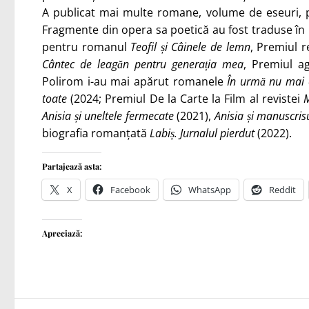
A publicat mai multe romane, volume de eseuri, po
Fragmente din opera sa poetică au fost traduse în 1
pentru romanul
Teofil și Câinele de lemn
, Premiul r
Cântec de leagăn pentru generația mea
, Premiul a
Polirom i-au mai apărut romanele
În urmă nu mai 
toate
(2024; Premiul De la Carte la Film al revistei
M
Anisia și uneltele fermecate
(2021),
Anisia și manuscris
biografia romanțată
Labiș. Jurnalul pierdut
(2022).
Partajează asta:
X
Facebook
WhatsApp
Reddit
Apreciază: