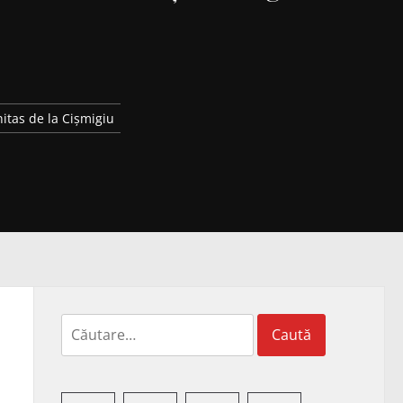
nitas de la Cișmigiu
Caută
după: