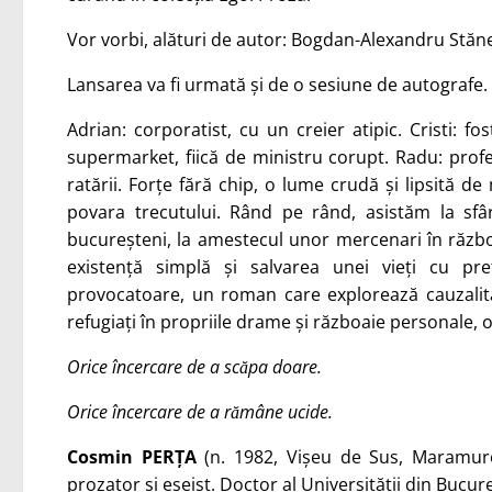
Vor vorbi, alături de autor: Bogdan-Alexandru Stăne
Lansarea va fi urmată și de o sesiune de autografe.
Adrian: corporatist, cu un creier atipic. Cristi: f
supermarket, fiică de ministru corupt. Radu: prof
ratării. Forțe fără chip, o lume crudă și lipsită d
povara trecutului. Rând pe rând, asistăm la sfârș
bucureșteni, la amestecul unor mercenari în război
existență simplă și salvarea unei vieți cu preț
provocatoare, un roman care explorează cauzalitat
refugiați în propriile drame și războaie personale, o
Orice încercare de a scăpa doare.
Orice încercare de a rămâne ucide.
Cosmin PERȚA
(n. 1982, Vișeu de Sus, Maramureș
prozator și eseist. Doctor al Universității din Bucur