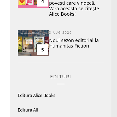
4
povești care vindecă.
Vara aceasta se citește
Alice Books!
3 AUG 2026
​Noul sezon editorial la
Humanitas Fiction
5
EDITURI
Editura Alice Books
Editura All