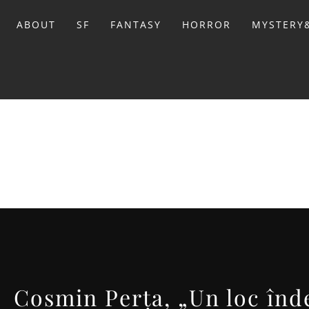
Sari
la
ABOUT
SF
FANTASY
HORROR
MYSTERY&
conținut
BIBL
Cosmin Perța, „Un loc înde