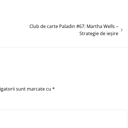
Articolul
Club de carte Paladin #67: Martha Wells –
următor:
Strategie de ieșire
igatorii sunt marcate cu
*