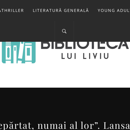
THRILLER
LITERATURĂ GENERALĂ
YOUNG ADUL
IOTECA LUI 
FOSTUL BLOG FANSF
părtat, numai al lor”. Lansa