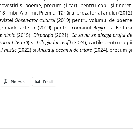
vestiri și poeme, precum și cărți pentru copii și tineret.
8 limbi. A primit Premiul Tânărul prozator al anului (2012)
evistei
Observator cultural
(2019) pentru volumul de poeme
gentiadecarte.ro (2019) pentru romanul
Arșița
. La Editura
e nimic
(2015),
Dispariția
(2021),
Ca să nu se aleagă praful de
atca Literară
) și
Trilogia lui Teofil
(2024), cărțile pentru copii
ul mistic
(2022) și
Anisia și oceanul de uitare
(2024), precum și
Pinterest
Email