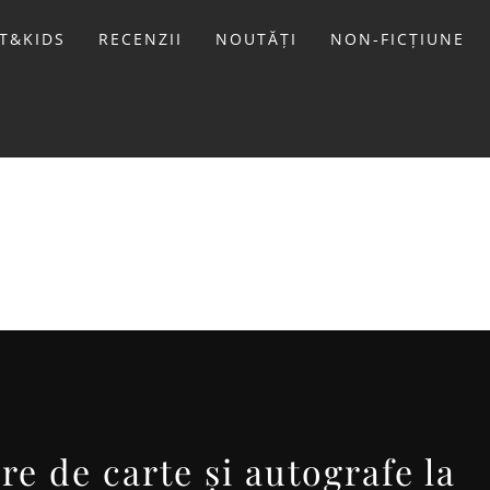
T&KIDS
RECENZII
NOUTĂȚI
NON-FICȚIUNE
LIVIU
re de carte și autografe la