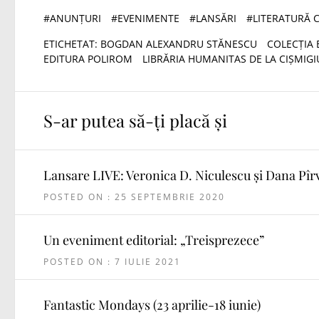
#
ANUNȚURI
#
EVENIMENTE
#
LANSĂRI
#
LITERATURĂ
ETICHETAT:
BOGDAN ALEXANDRU STĂNESCU
COLECȚIA 
EDITURA POLIROM
LIBRĂRIA HUMANITAS DE LA CIȘMIGI
S-ar putea să-ți placă și
Lansare LIVE: Veronica D. Niculescu și Dana Pîr
POSTED ON : 25 SEPTEMBRIE 2020
Un eveniment editorial: „Treisprezece”
POSTED ON : 7 IULIE 2021
Fantastic Mondays (23 aprilie-18 iunie)