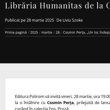
Librăria Humanitas de la 
Publicat pe
28 martie 2025
De
Liviu Szoke
Prima pagină
2025
martie
28
Cosmin Perța, „Un loc îndepă
Editura Polirom vă invită vineri, 28 martie, ora 19.0
la o întâlnire cu
Cosmin Perța
, prilejuită de la
curând în colecția Ego. Proză.