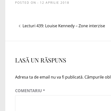
POSTED ON : 12 APRILIE 2018
Navigare
Articolul
Lecturi 439: Louise Kennedy – Zone interzise
în
anterior:
articole
LASĂ UN RĂSPUNS
Adresa ta de email nu va fi publicată.
Câmpurile obl
COMENTARIU
*