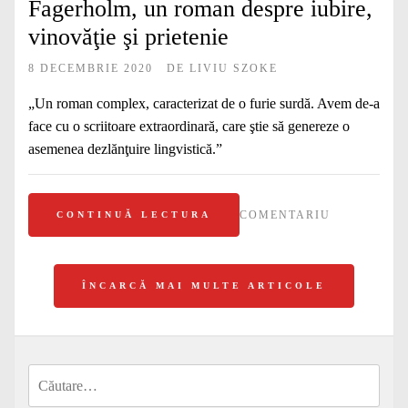
Fagerholm, un roman despre iubire,
vinovăţie şi prietenie
8 DECEMBRIE 2020
DE
LIVIU SZOKE
„Un roman complex, caracterizat de o furie surdă. Avem de-a
face cu o scriitoare extraordinară, care ştie să genereze o
asemenea dezlănţuire lingvistică.”
COMENTARIU
CONTINUĂ LECTURA
ÎNCARCĂ MAI MULTE ARTICOLE
Caută
după: