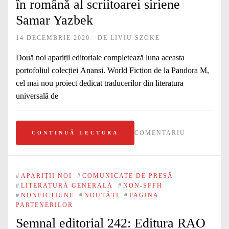
în română al scriitoarei siriene
Samar Yazbek
14 DECEMBRIE 2020
DE
LIVIU SZOKE
Două noi apariții editoriale completează luna aceasta
portofoliul colecției Anansi. World Fiction de la Pandora M,
cel mai nou proiect dedicat traducerilor din literatura
universală de
COMENTARIU
CONTINUĂ LECTURA
#
APARIȚII NOI
#
COMUNICATE DE PRESĂ
#
LITERATURĂ GENERALĂ
#
NON-SFFH
#
NONFICȚIUNE
#
NOUTĂȚI
#
PAGINA
PARTENERILOR
Semnal editorial 242: Editura RAO