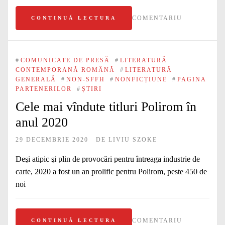
COMENTARIU
CONTINUĂ LECTURA
#
COMUNICATE DE PRESĂ
#
LITERATURĂ
CONTEMPORANĂ ROMÂNĂ
#
LITERATURĂ
GENERALĂ
#
NON-SFFH
#
NONFICȚIUNE
#
PAGINA
PARTENERILOR
#
ȘTIRI
Cele mai vîndute titluri Polirom în
anul 2020
29 DECEMBRIE 2020
DE
LIVIU SZOKE
Deşi atipic şi plin de provocări pentru întreaga industrie de
carte, 2020 a fost un an prolific pentru Polirom, peste 450 de
noi
COMENTARIU
CONTINUĂ LECTURA