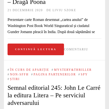
– Dragă Poona
21 DECEMBRIE 2020
DE
LIVIU SZOKE
Prezentare carte Roman desemnat „cartea anului” de
Washington Post Book World Singuraticul și ciudatul
Gunder Jomann pleacă în India. După două săptămâni se
COMENTARIU
CONTINUĂ LECTURA
#
ÎN CURS DE APARIȚIE
#
MYSTERY&THRILLER
#
NON-SFFH
#
PAGINA PARTENERILOR
#
SPY
#
ȘTIRI
Semnal editorial 245: John Le Carré
la editura Litera – Pe serviciul
adversarului