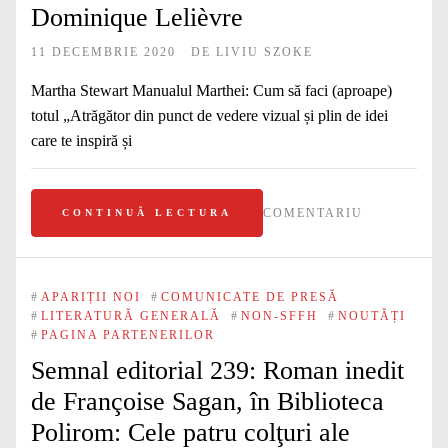
Dominique Lelièvre
11 DECEMBRIE 2020
DE
LIVIU SZOKE
Martha Stewart Manualul Marthei: Cum să faci (aproape)
totul „Atrăgător din punct de vedere vizual și plin de idei
care te inspiră și
COMENTARIU
CONTINUĂ LECTURA
#
APARIȚII NOI
#
COMUNICATE DE PRESĂ
#
LITERATURĂ GENERALĂ
#
NON-SFFH
#
NOUTĂȚI
#
PAGINA PARTENERILOR
Semnal editorial 239: Roman inedit
de Françoise Sagan, în Biblioteca
Polirom: Cele patru colţuri ale