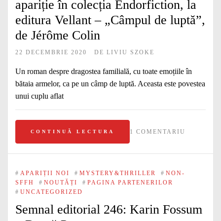
apariție în colecția Endorfiction, la
editura Vellant – „Câmpul de luptă”,
de Jérôme Colin
22 DECEMBRIE 2020
DE
LIVIU SZOKE
Un roman despre dragostea familială, cu toate emoțiile în
bătaia armelor, ca pe un câmp de luptă. Aceasta este povestea
unui cuplu aflat
1 COMENTARIU
CONTINUĂ LECTURA
#
APARIȚII NOI
#
MYSTERY&THRILLER
#
NON-
SFFH
#
NOUTĂȚI
#
PAGINA PARTENERILOR
#
UNCATEGORIZED
Semnal editorial 246: Karin Fossum