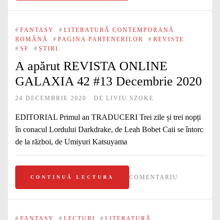
#
FANTASY
#
LITERATURĂ CONTEMPORANĂ
ROMÂNĂ
#
PAGINA PARTENERILOR
#
REVISTE
#
SF
#
ȘTIRI
A apărut REVISTA ONLINE
GALAXIA 42 #13 Decembrie 2020
24 DECEMBRIE 2020
DE
LIVIU SZOKE
EDITORIAL Primul an TRADUCERI Trei zile și trei nopți
în conacul Lordului Darkdrake, de Leah Bobet Caii se întorc
de la război, de Umiyuri Katsuyama
COMENTARIU
CONTINUĂ LECTURA
#
FANTASY
#
LECTURI
#
LITERATURĂ