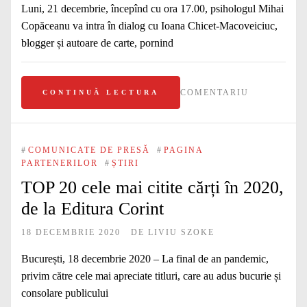
Luni, 21 decembrie, începînd cu ora 17.00, psihologul Mihai
Copăceanu va intra în dialog cu Ioana Chicet-Macoveiciuc,
blogger și autoare de carte, pornind
COMENTARIU
CONTINUĂ LECTURA
#
COMUNICATE DE PRESĂ
#
PAGINA
PARTENERILOR
#
ȘTIRI
TOP 20 cele mai citite cărți în 2020,
de la Editura Corint
18 DECEMBRIE 2020
DE
LIVIU SZOKE
București, 18 decembrie 2020 – La final de an pandemic,
privim către cele mai apreciate titluri, care au adus bucurie și
consolare publicului