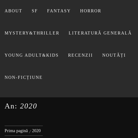
Sari
la
ABOUT
SF
FANTASY
HORROR
conținut
MYSTERY&THRILLER
LITERATURĂ GENERALĂ
BIBLIOTECA LUI
YOUNG ADULT&KIDS
RECENZII
NOUTĂȚI
FOSTUL BLOG FANSF
LIVIU
NON-FICȚIUNE
An:
2020
Prima pagină
2020