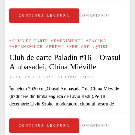
COMENTARIU
CONTINUĂ LECTURA
#
CLUB DE CARTE
#
EVENIMENTE
#
PAGINA
PARTENERILOR
#
PREMII SFFH
#
SF
#
ȘTIRI
Club de carte Paladin #16 – Orașul
Ambasadei, China Miéville
18 DECEMBRIE 2020
DE
LIVIU SZOKE
Încheiem 2020 cu „Orașul Ambasadei” de China Miéville
(traducere din limba engleză de Liviu Radu).Pe 18
decembrie Liviu Szoke, moderatorul clubului nostru de
COMENTARIU
CONTINUĂ LECTURA