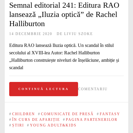
Semnal editorial 241: Editura RAO
lansează „Iluzia optică” de Rachel
Halliburton
14 DECEMBRIE 2020
DE
LIVIU SZOKE
Editura RAO lansează Iluzia optică. Un scandal în stilul
secolului al XVIII‑lea Autor: Rachel Halliburton
„Halliburton construiește niveluri de înșelăciune, ambiție și
scandal
COMENTARIU
CONTINUĂ LECTURA
#
CHILDREN
#
COMUNICATE DE PRESĂ
#
FANTASY
#
ÎN CURS DE APARIȚIE
#
PAGINA PARTENERILOR
#
ȘTIRI
#
YOUNG ADULT&KIDS