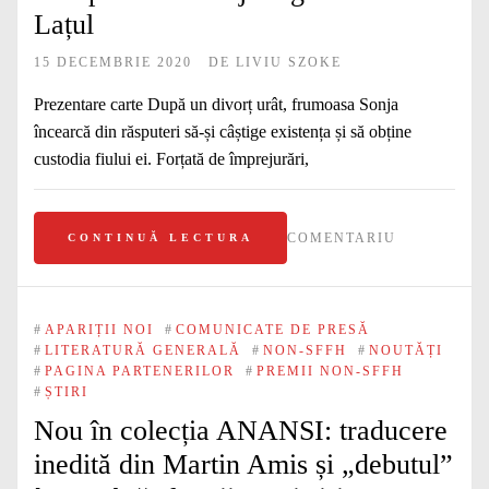
Lațul
15 DECEMBRIE 2020
DE
LIVIU SZOKE
Prezentare carte După un divorț urât, frumoasa Sonja
încearcă din răsputeri să-și câștige existența și să obține
custodia fiului ei. Forțată de împrejurări,
COMENTARIU
CONTINUĂ LECTURA
#
APARIȚII NOI
#
COMUNICATE DE PRESĂ
#
LITERATURĂ GENERALĂ
#
NON-SFFH
#
NOUTĂȚI
#
PAGINA PARTENERILOR
#
PREMII NON-SFFH
#
ȘTIRI
Nou în colecția ANANSI: traducere
inedită din Martin Amis și „debutul”