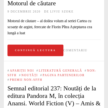
Motorul de căutare
9 DECEMBRIE 2020
DE
LIVIU SZOKE
Motorul de căutare – al doilea volum al seriei Cartea cu
scoarțe de argint, ferecate de Florin Pîtea Așteptarea cea
lungă a luat
COMENTARIU
CONTINUĂ LECTURA
#
APARIȚII NOI
#
LITERATURĂ GENERALĂ
#
NON-
SFFH
#
NOUTĂȚI
#
PAGINA PARTENERILOR
#
PREMII NON-SFFH
Semnal editorial 237: Noutăți de la
editura Pandora M, în colecția
Anansi. World Fiction (V) – Amis &