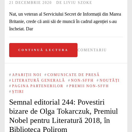
21 DECEMBRIE 2020
DE
LIVIU SZOKE
Nat, un veteran al Serviciului Secret de Informații din Marea
Britanie, crede că anii săi de muncă în cadrul agenției s-au
încheiat. Dar
COMENTARIU
CONTINUĂ LECTURA
#
APARIȚII NOI
#
COMUNICATE DE PRESĂ
#
LITERATURĂ GENERALĂ
#
NON-SFFH
#
NOUTĂȚI
#
PAGINA PARTENERILOR
#
PREMII NON-SFFH
#
ȘTIRI
Semnal editorial 244: Povestiri
bizare de Olga Tokarczuk, Premiul
Nobel pentru Literatură 2018, în
Biblioteca Polirom