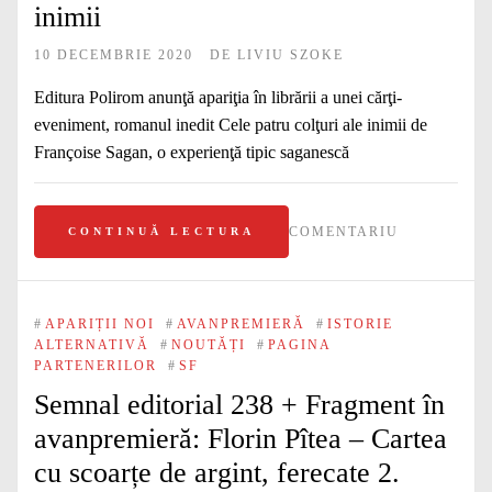
inimii
10 DECEMBRIE 2020
DE
LIVIU SZOKE
Editura Polirom anunţă apariţia în librării a unei cărţi-
eveniment, romanul inedit Cele patru colţuri ale inimii de
Françoise Sagan, o experienţă tipic saganescă
COMENTARIU
CONTINUĂ LECTURA
#
APARIȚII NOI
#
AVANPREMIERĂ
#
ISTORIE
ALTERNATIVĂ
#
NOUTĂȚI
#
PAGINA
PARTENERILOR
#
SF
Semnal editorial 238 + Fragment în
avanpremieră: Florin Pîtea – Cartea
cu scoarțe de argint, ferecate 2.