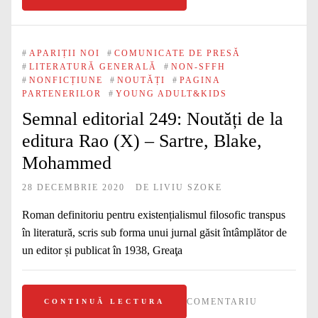
#
APARIȚII NOI
#
COMUNICATE DE PRESĂ
#
LITERATURĂ GENERALĂ
#
NON-SFFH
#
NONFICȚIUNE
#
NOUTĂȚI
#
PAGINA
PARTENERILOR
#
YOUNG ADULT&KIDS
Semnal editorial 249: Noutăți de la
editura Rao (X) – Sartre, Blake,
Mohammed
28 DECEMBRIE 2020
DE
LIVIU SZOKE
Roman definitoriu pentru existențialismul filosofic transpus
în literatură, scris sub forma unui jurnal găsit întâmplător de
un editor și publicat în 1938, Greaţa
COMENTARIU
CONTINUĂ LECTURA