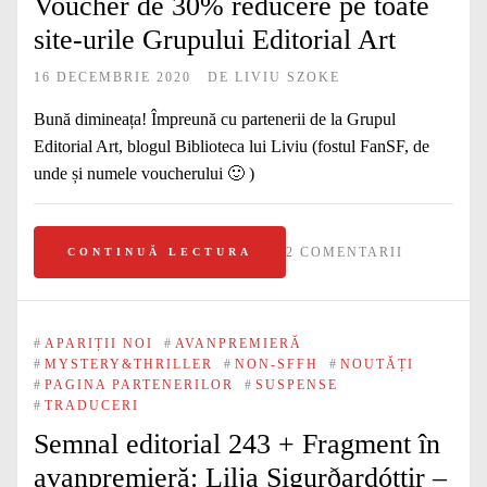
Voucher de 30% reducere pe toate
site-urile Grupului Editorial Art
16 DECEMBRIE 2020
DE
LIVIU SZOKE
Bună dimineața! Împreună cu partenerii de la Grupul
Editorial Art, blogul Biblioteca lui Liviu (fostul FanSF, de
unde și numele voucherului 🙂 )
2 COMENTARII
CONTINUĂ LECTURA
#
APARIȚII NOI
#
AVANPREMIERĂ
#
MYSTERY&THRILLER
#
NON-SFFH
#
NOUTĂȚI
#
PAGINA PARTENERILOR
#
SUSPENSE
#
TRADUCERI
Semnal editorial 243 + Fragment în
avanpremieră: Lilja Sigurðardóttir –