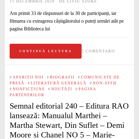
11 DECEMBRIE 2020
DE
LIVIU SZOKE
Am primit 33 de răspunsuri de la 30 de participanți, iar
filmarea cu extragerea câștigătorului o puteți urmări atât pe
pagina Biblioteca lui
2 COMENTARII
CONTINUĂ LECTURA
#
APARIȚII NOI
#
BIOGRAFII
#
COMUNICATE DE
PRESĂ
#
LITERATURĂ GENERALĂ
#
NON-SFFH
#
NONFICȚIUNE
#
NOUTĂȚI
#
PAGINA
PARTENERILOR
Semnal editorial 240 – Editura RAO
lansează: Manualul Marthei –
Martha Stewart, Din Suflet – Demi
Moore si Chanel NO 5 – Marie-