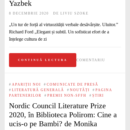
Yazbek
8 DECEMBRIE 2020
DE
LIVIU SZOKE
„Un tur de forță al virtuozității verbale desăvârșite. Uluitor.”
Richard Ford „Elegant și subtil. Un sofisticat efort de a
înțelege cultura de zi
COMENTARIU
CONTINUĂ LECTURA
#
APARIȚII NOI
#
COMUNICATE DE PRESĂ
#
LITERATURĂ GENERALĂ
#
NOUTĂȚI
#
PAGINA
PARTENERILOR
#
PREMII NON-SFFH
#
ȘTIRI
Nordic Council Literature Prize
2020, în Biblioteca Polirom: Cine a
ucis-o pe Bambi? de Monika