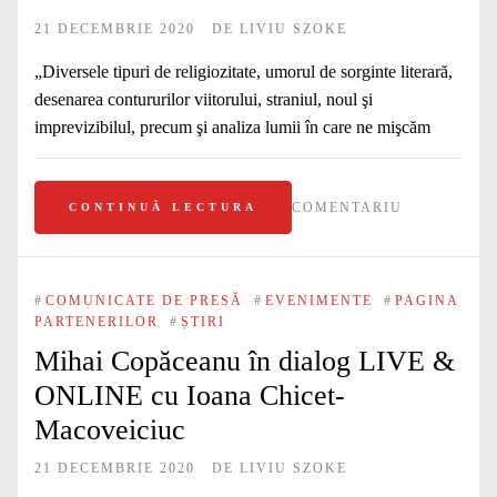
21 DECEMBRIE 2020
DE
LIVIU SZOKE
„Diversele tipuri de religiozitate, umorul de sorginte literară,
desenarea contururilor viitorului, straniul, noul şi
imprevizibilul, precum şi analiza lumii în care ne mişcăm
COMENTARIU
CONTINUĂ LECTURA
#
COMUNICATE DE PRESĂ
#
EVENIMENTE
#
PAGINA
PARTENERILOR
#
ȘTIRI
Mihai Copăceanu în dialog LIVE &
ONLINE cu Ioana Chicet-
Macoveiciuc
21 DECEMBRIE 2020
DE
LIVIU SZOKE