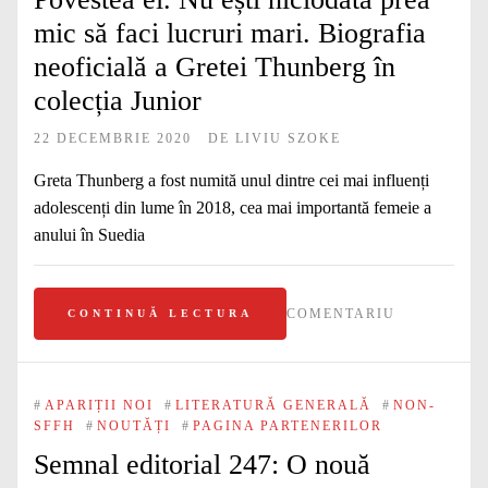
mic să faci lucruri mari. Biografia
neoficială a Gretei Thunberg în
colecția Junior
22 DECEMBRIE 2020
DE
LIVIU SZOKE
Greta Thunberg a fost numită unul dintre cei mai influenți
adolescenți din lume în 2018, cea mai importantă femeie a
anului în Suedia
COMENTARIU
CONTINUĂ LECTURA
#
APARIȚII NOI
#
LITERATURĂ GENERALĂ
#
NON-
SFFH
#
NOUTĂȚI
#
PAGINA PARTENERILOR
Semnal editorial 247: O nouă