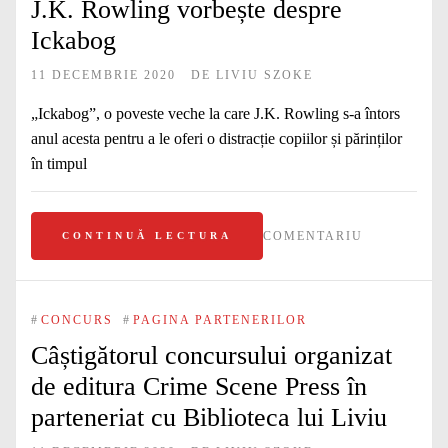
J.K. Rowling vorbește despre
Ickabog
11 DECEMBRIE 2020
DE
LIVIU SZOKE
„Ickabog”, o poveste veche la care J.K. Rowling s-a întors
anul acesta pentru a le oferi o distracție copiilor și părinților
în timpul
COMENTARIU
CONTINUĂ LECTURA
#
CONCURS
#
PAGINA PARTENERILOR
Câștigătorul concursului organizat
de editura Crime Scene Press în
parteneriat cu Biblioteca lui Liviu