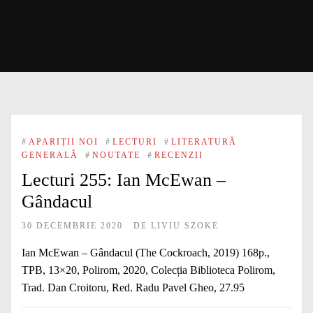
#
APARIȚII NOI
#
LECTURI
#
LITERATURĂ
GENERALĂ
#
NOUTATE
#
RECENZII
Lecturi 255: Ian McEwan –
Gândacul
30 DECEMBRIE 2020
DE
LIVIU SZOKE
Ian McEwan – Gândacul (The Cockroach, 2019) 168p.,
TPB, 13×20, Polirom, 2020, Colecția Biblioteca Polirom,
Trad. Dan Croitoru, Red. Radu Pavel Gheo, 27.95