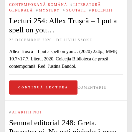
CONTEMPORANĂ ROMÂNĂ
#
LITERATURĂ
GENERALĂ
#
MYSTERY
#
NOUTATE
#
RECENZII
Lecturi 254: Allex Trușcă – I put a
spell on you…
23 DECEMBRIE 2020
DE
LIVIU SZOKE
Allex Trușcă – I put a spell on you… (2020) 224p., MMP,
10.7×17.7, Litera, 2020, Colecția Biblioteca de proză
contemporană, Red. Justina Bandol,
COMENTARIU
CONTINUĂ LECTURA
#
APARIȚII NOI
Semnal editorial 248: Greta.
Povestea ei. Nu ești niciodată prea