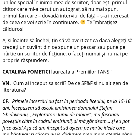
un loc special în inima mea de scriitor, doar ești primul
cititor care mi-a cerut un autograf, să nu mai spun,
primul fan care – dovadă interviul de față – s-a interesat
de ceea ce voi scrie în continuare.
Te îmbrățișez
călduros!
A, și înainte să închei, țin să vă avertizez că dacă alegeți să
credeți un cuvânt din ce spune un pescar sau pune pe
hârtie un scriitor de ficțiune, o faceți numai și numai pe
proprie răspundere.
CATALINA FOMETICI
laureata a Premiilor FANSF
VN.
Cum ai inceput sa scrii? De ce SF&F si nu alt gen de
literatura?
CF.
Primele încercări au fost în perioada liceului, pe la 15-16
ani. Începusem să ascult emisiunea domnului Ştefan
Ghidoveanu, „Exploratorii lumii de mâine”; mă fascinau
poveştile citite în cadrul emisiunii, şi mă gândeam… şi eu pot
face asta! Aşa că am început să aştern pe hârtie ideile care
mă bântuiau şi cărora nu le dădusem prea mare atenţie până