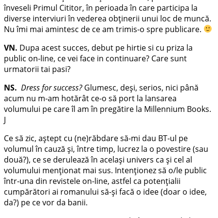
înveseli Primul Cititor, în perioada în care participa la
diverse interviuri în vederea obținerii unui loc de muncă.
Nu îmi mai amintesc de ce am trimis-o spre publicare.
VN.
Dupa acest succes, debut pe hirtie si cu priza la
public on-line, ce vei face in continuare? Care sunt
urmatorii tai pasi?
NS.
Dress for success?
Glumesc, deși, serios, nici până
acum nu m-am hotărât ce-o să port la lansarea
volumului pe care îl am în pregătire la Millennium Books.
J
Ce să zic, aștept cu (ne)răbdare să-mi dau BT-ul pe
volumul în cauză și, între timp, lucrez la o povestire (sau
două?), ce se derulează în același univers ca și cel al
volumului menționat mai sus. Intenționez să o/le public
într-una din revistele on-line, astfel ca potențialii
cumpărători ai romanului să-și facă o idee (doar o idee,
da?) pe ce vor da banii.