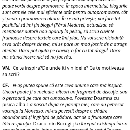
poate vorbi despre promovare. În epoca internetului, blogurile
sunt armele cele mai eficiente atât pentru autopromovare, cât
şi pentru promovarea altora. În ce mă priveşte, voi face tot
posibilul să îmi ţin blogul (Părul Medusei) actualizat, să
menţionez autorii nou-apăruţi în peisaj, să scriu cuvinte
frumoase despre textele care îmi plac. Nu voi scrie niciodată
ceva urât despre cineva, mi se pare un mod josnic de a atrage
atenţia. Dacă pot ajuta pe cineva, o fac cu tot dragul. Dacă
nu, atunci încerc nici să nu fac rău.
VN.
Ce te inspira?De unde iti vin ideile? Ce te motiveaza
sa scrii?
CF.
N-aş putea spune că este ceva anume care mă inspiră.
Uneori poate fi o melodie, alteori un fragment de discuţie, sau
o persoană pe care am cunoscut-o. Povestea
Doamna cu
pisica albă
s-a născut după ce părinţii mei, care au petrecut
vacanţa la Moneasa, mi-au povestit despre o clădire
abandonată şi înghiţită de pădure, dar de o frumuseţe care
tăia respiraţia.
Dracul din Bucegi
şi-a început existenţa într-o
excursie pe munte, într-o noapte petrecută în cortul în care