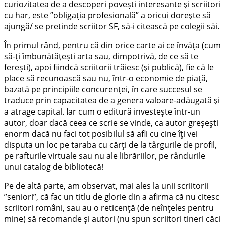
curiozitatea de a descoperi povești interesante și scriitori
cu har, este ”obligația profesională” a oricui dorește să
ajungă/ se pretinde scriitor SF, să-i citească pe colegii săi.
În primul rând, pentru că din orice carte ai ce învăța (cum
să-ți îmbunătățești arta sau, dimpotrivă, de ce să te
ferești), apoi fiindcă scriitorii trăiesc (și publică), fie că le
place să recunoască sau nu, într-o economie de piață,
bazată pe principiile concurenței, în care succesul se
traduce prin capacitatea de a genera valoare-adăugată și
a atrage capital. Iar cum o editură investește într-un
autor, doar dacă ceea ce scrie se vinde, ca autor greșești
enorm dacă nu faci tot posibilul să afli cu cine îți vei
disputa un loc pe taraba cu cărți de la târgurile de profil,
pe rafturile virtuale sau nu ale librăriilor, pe rândurile
unui catalog de bibliotecă!
Pe de altă parte, am observat, mai ales la unii scriitorii
”seniori”, că fac un titlu de glorie din a afirma că nu citesc
scriitori români, sau au o reticență (de neînțeles pentru
mine) să recomande și autori (nu spun scriitori tineri căci