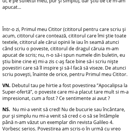
ul, e pe sufletul meu, pur și simplu), dar știu de ce m-am
apucat…
Într-o zi, Primul meu Cititor (cititorul pentru care scriu și
acum, cititorul care contează, cititorul care îmi știe toate
textele, cititorul ale cărui opinii le iau în seamă atunci
când scriu o poveste, cititorul de dragul căruia m-am
apucat de scris; nu, n-o să-i spun numele din buletin, eu
știu bine cine e) mi-a zis c-aș face bine să-i scriu niște
povestiri care să îl inspire și să-l facă să viseze. De atunci
scriu povești, înainte de orice, pentru Primul meu Cititor.
VN.
Debutul tau pe hirtie a fost povestirea ”Apocalipsa la
Super-ofertă”, o poveste care mi-a placut tare mult si m-a
impresionat, cum a fost ? Ce sentimente ai avut ?
NS.
Nu mi-a venit să cred! Nu de bucurie sau încântare,
pur și simplu nu mi-a venit să cred c-o să se întâmple
până n-am văzut un exemplar din revista Galileo 4.
Vorbesc serios. Povestirea am scris-o în urmă cu vreo