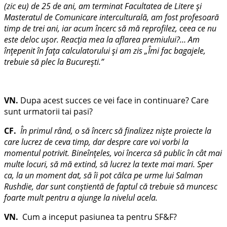
(zic eu) de 25 de ani, am terminat Facultatea de Litere şi
Masteratul de Comunicare interculturală, am fost profesoară
timp de trei ani, iar acum încerc să mă reprofilez, ceea ce nu
este deloc uşor. Reacţia mea la aflarea premiului?… Am
înţepenit în faţa calculatorului şi am zis „Îmi fac bagajele,
trebuie să plec la Bucureşti.”
VN.
Dupa acest succes ce vei face in continuare? Care
sunt urmatorii tai pasi?
CF.
În primul rând, o să încerc să finalizez nişte proiecte la
care lucrez de ceva timp, dar despre care voi vorbi la
momentul potrivit. Bineînţeles, voi încerca să public în cât mai
multe locuri, să mă extind, să lucrez la texte mai mari. Sper
ca, la un moment dat, să îi pot călca pe urme lui Salman
Rushdie, dar sunt conştientă de faptul că trebuie să muncesc
foarte mult pentru a ajunge la nivelul acela.
VN.
Cum a inceput pasiunea ta pentru SF&F?