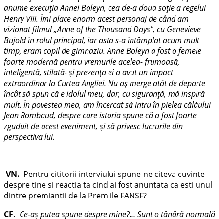
anume execuţia Annei Boleyn, cea de-a doua soţie a regelui
Henry VIII. Îmi place enorm acest personaj de când am
vizionat filmul „Anne of the Thousand Days”, cu Genevieve
Bujold în rolul principal, iar asta s-a întâmplat acum mult
timp, eram copil de gimnaziu. Anne Boleyn a fost o femeie
foarte modernă pentru vremurile acelea- frumoasă,
inteligentă, stilată- şi prezenţa ei a avut un impact
extraordinar la Curtea Angliei. Nu aş merge atât de departe
încât să spun că e idolul meu, dar, cu siguranţă, mă inspiră
mult. În povestea mea, am încercat să intru în pielea călăului
Jean Rombaud, despre care istoria spune că a fost foarte
zguduit de acest eveniment, şi să privesc lucrurile din
perspectiva lui.
VN.
Pentru cititorii interviului spune-ne citeva cuvinte
despre tine si reactia ta cind ai fost anuntata ca esti unul
dintre premiantii de la Premiile FANSF?
CF.
Ce-aş putea spune despre mine?… Sunt o tânără normală