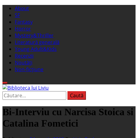
Sari
Meniu
About
la
principal
SF
conținut
Fantasy
Horror
Mystery&Thriller
Literatură generală
Young Adult&Kids
Recenzii
Noutăți
Non-ficțiune
Caută
Biblioteca lui Liviu
Fostul blog FanSF
după:
Bi-Interviu cu Narcisa Stoica si
Catalina Fometici