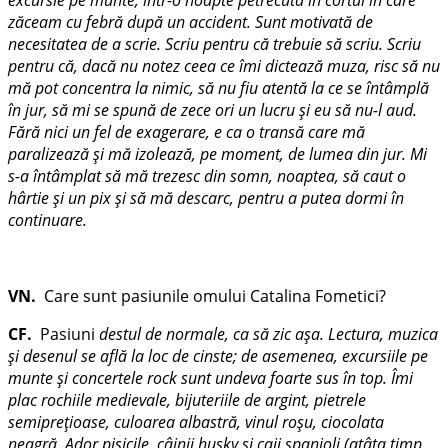
zăceam cu febră după un accident. Sunt motivată de
necesitatea de a scrie. Scriu pentru că trebuie să scriu. Scriu
pentru că, dacă nu notez ceea ce îmi dictează muza, risc să nu
mă pot concentra la nimic, să nu fiu atentă la ce se întâmplă
în jur, să mi se spună de zece ori un lucru şi eu să nu-l aud.
Fără nici un fel de exagerare, e ca o transă care mă
paralizează şi mă izolează, pe moment, de lumea din jur. Mi
s-a întâmplat să mă trezesc din somn, noaptea, să caut o
hârtie şi un pix şi să mă descarc, pentru a putea dormi în
continuare.
VN.
Care sunt pasiunile omului Catalina Fometici?
CF.
Pasiuni
destul de normale, ca să zic aşa. Lectura, muzica
şi desenul se află la loc de cinste; de asemenea, excursiile pe
munte şi concertele rock sunt undeva foarte sus în top. Îmi
plac rochiile medievale, bijuteriile de argint, pietrele
semipreţioase, culoarea albastră, vinul roşu, ciocolata
neagră. Ador pisicile, câinii husky şi caii spanioli (atâta timp