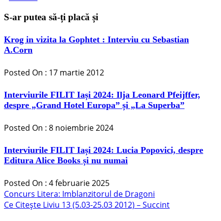
S-ar putea să-ți placă și
Krog in vizita la Gophtet : Interviu cu Sebastian
A.Corn
Posted On : 17 martie 2012
Interviurile FILIT Iași 2024: Ilja Leonard Pfeijffer,
despre „Grand Hotel Europa” și „La Superba”
Posted On : 8 noiembrie 2024
Interviurile FILIT Iași 2024: Lucia Popovici, despre
Editura Alice Books și nu numai
Posted On : 4 februarie 2025
Navigare
Articolul
Concurs Litera: Imblanzitorul de Dragoni
anterior:
Articolul
Ce Citește Liviu 13 (5.03-25.03 2012) – Succint
în
următor:
articole