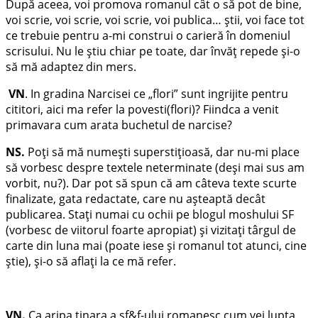
După aceea, voi promova romanul cât o să pot de bine,
voi scrie, voi scrie, voi scrie, voi publica… știi, voi face tot
ce trebuie pentru a-mi construi o carieră în domeniul
scrisului. Nu le știu chiar pe toate, dar învăț repede și-o
să mă adaptez din mers.
VN
. In gradina Narcisei ce „flori” sunt ingrijite pentru
cititori, aici ma refer la povesti(flori)? Fiindca a venit
primavara cum arata buchetul de narcise?
NS.
Poți să mă numești superstițioasă, dar nu-mi place
să vorbesc despre textele neterminate (deși mai sus am
vorbit, nu?). Dar pot să spun că am câteva texte scurte
finalizate, gata redactate, care nu așteaptă decât
publicarea. Stați numai cu ochii pe blogul moshului SF
(vorbesc de viitorul foarte apropiat) și vizitați târgul de
carte din luna mai (poate iese și romanul tot atunci, cine
știe), și-o să aflați la ce mă refer.
VN
.
Ca aripa tinara a sf&f-ului romanesc cum vei lupta