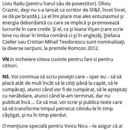
Liviu Radu (pentru harul său de povestitor). Oliviu
Craznic, deși nu s-a lansat ca scriitor de SF&F, încet încet,
se dă pe brazdă J. La el îmi place mai ales entuziasmul și
energia debordantă cu care se implică și promovează
lucrurile în care crede. Și el, ca și Ioana Vișan (care scrie
bine nu doar în limba română ci și în engleză), Ștefana
Czeller sau Cristian Mihail Teodorescu sunt nominalizați,
la diverse secțiuni, la premiile Romcon 2012.
VN
.In incheiere citeva cuvinte pentru fani si pentru
cititori.
NS.
Voi continua să scriu povești care – sper eu – să vă
placă atât de mult încât să le citiți până la capăt, să le
cumpărați, atunci când vor fi de cumpărat, să le așteptați
cu nerăbdare, atunci când le-am terminat, dar nu
publicat încă … Ce să mai, voi scrie și publica texte care
să vă transforme timpul petrecut citindu-le în timp
câștigat, și nu în timp pierdut.
O mențiune specială pentru Voicu Nicu – te asigur că ai