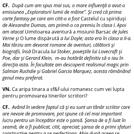
CF.
După cum am spus mai sus, o mare influenţă a avut-o
emisiunea „Exploratorii lumii de mâine”. Şi cred că prima
carte fantasy pe care am citit-o a fost
Castelul cu spiriduşi
de Alexandre Dumas, am primit-o ca premiu în clasa I. Apoi
am atacat
Uimitoarea aventură a misiunii Barsac
de Jules
Verne
şi
O lume dispărută
a lui Doyle; asta era în clasa a II-a.
Mai târziu am devorat romane de aventuri, călătorii şi
biografii, însă
Dracula
lui Stoker, poveştile lui Lovecraft şi
Poe, dar şi Gerard Klein, m-au hotărât definitiv să o iau în
direcţia asta. În facultate am descoperit realismul magic prin
Salman Rushdie şi Gabriel Garcia Marquez, acesta rămânând
genul meu preferat.
VN.
Ca aripa tinara a sf&f-ului romanesc cum vei lupta
pentru promovarea tinerilor scriitori?
CF.
Având în vedere faptul că şi eu sunt un tânăr scriitor care
are nevoie de promovare, pot spune că cel mai important
lucru pentru un începător este o şansă. Şansa de a fi luat în
seamă, de a fi publicat, citit, apreciat; şansa de a primi sfaturi
constructive pentru a se perfecţiona. Abia după aceea se