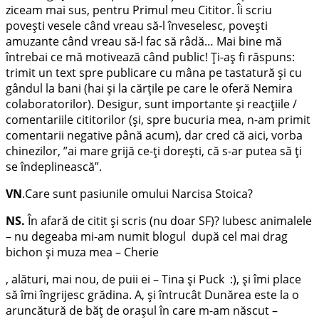
ziceam mai sus, pentru Primul meu Cititor. Îi scriu
povești vesele când vreau să-l înveselesc, povești
amuzante când vreau să-l fac să râdă… Mai bine mă
întrebai ce mă motivează când public! Ți-aș fi răspuns:
trimit un text spre publicare cu mâna pe tastatură și cu
gândul la bani (hai și la cărțile pe care le oferă Nemira
colaboratorilor). Desigur, sunt importante și reacțiile /
comentariile cititorilor (și, spre bucuria mea, n-am primit
comentarii negative până acum), dar cred că aici, vorba
chinezilor, ”ai mare grijă ce-ți dorești, că s-ar putea să ți
se îndeplinească”.
VN
.Care sunt pasiunile omului Narcisa Stoica?
NS.
În afară de citit și scris (nu doar SF)? Iubesc animalele
– nu degeaba mi-am numit blogul după cel mai drag
bichon și muza mea – Cherie
, alături, mai nou, de puii ei – Tina și Puck :), și îmi place
să îmi îngrijesc grădina. A, și întrucât Dunărea este la o
aruncătură de băț de orașul în care m-am născut –