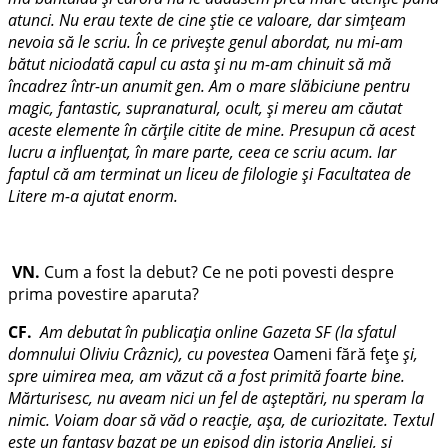
atunci. Nu erau texte de cine ştie ce valoare, dar simţeam
nevoia să le scriu. În ce priveşte genul abordat, nu mi-am
bătut niciodată capul cu asta şi nu m-am chinuit să mă
încadrez într-un anumit gen. Am o mare slăbiciune pentru
magic, fantastic, supranatural, ocult, şi mereu am căutat
aceste elemente în cărţile citite de mine. Presupun că acest
lucru a influenţat, în mare parte, ceea ce scriu acum. Iar
faptul că am terminat un liceu de filologie şi Facultatea de
Litere m-a ajutat enorm.
VN.
Cum a fost la debut? Ce ne poti povesti despre
prima povestire aparuta?
CF.
Am debutat în publicaţia online Gazeta SF (la sfatul
domnului Oliviu Crâznic), cu povestea
Oameni fără feţe
şi,
spre uimirea mea, am văzut că a fost primită foarte bine.
Mărturisesc, nu aveam nici un fel de aşteptări, nu speram la
nimic. Voiam doar să văd o reacţie, aşa, de curiozitate. Textul
este un fantasy bazat pe un episod din istoria Angliei, şi