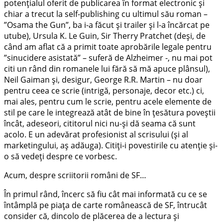
potențialul oferit de publicarea în format electronic și
chiar a trecut la self-publishing cu ultimul său roman –
”Osama the Gun”, ba i-a făcut și trailer și l-a încărcat pe
utube), Ursula K. Le Guin, Sir Therry Pratchet (deși, de
când am aflat că a primit toate aprobările legale pentru
”sinucidere asistată” – suferă de Alzheimer -, nu mai pot
citi un rând din romanele lui fără să mă apuce plânsul),
Neil Gaiman și, desigur, George R.R. Martin – nu doar
pentru ceea ce scrie (intrigă, personaje, decor etc.) ci,
mai ales, pentru cum le scrie, pentru acele elemente de
stil pe care le integrează atât de bine în țesătura poveștii
încât, adeseori, cititorul nici nu-și dă seama că sunt
acolo. E un adevărat profesionist al scrisului (și al
marketingului, aș adăuga). Citiți-i povestirile cu atenție și-
o să vedeți despre ce vorbesc.
Acum, despre scriitorii români de SF…
În primul rând, încerc să fiu cât mai informată cu ce se
întâmplă pe piața de carte românească de SF, întrucât
consider că, dincolo de plăcerea de a lectura și