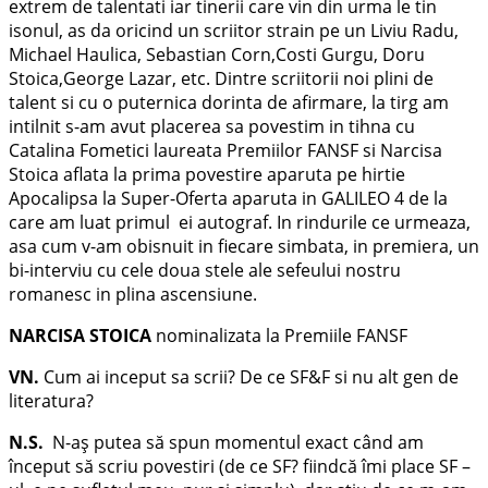
extrem de talentati iar tinerii care vin din urma le tin
isonul, as da oricind un scriitor strain pe un Liviu Radu,
Michael Haulica, Sebastian Corn,Costi Gurgu, Doru
Stoica,George Lazar, etc. Dintre scriitorii noi plini de
talent si cu o puternica dorinta de afirmare, la tirg am
intilnit s-am avut placerea sa povestim in tihna cu
Catalina Fometici laureata Premiilor FANSF si Narcisa
Stoica aflata la prima povestire aparuta pe hirtie
Apocalipsa la Super-Oferta aparuta in GALILEO 4 de la
care am luat primul ei autograf. In rindurile ce urmeaza,
asa cum v-am obisnuit in fiecare simbata, in premiera, un
bi-interviu cu cele doua stele ale sefeului nostru
romanesc in plina ascensiune.
NARCISA STOICA
nominalizata la Premiile FANSF
VN.
Cum ai inceput sa scrii? De ce SF&F si nu alt gen de
literatura?
N.S.
N-aș putea să spun momentul exact când am
început să scriu povestiri (de ce SF? fiindcă îmi place SF –