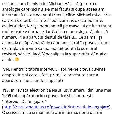
trei ani, i-am trimis-o lui Michael Hăulică (pentru o
antologie care nici nu s-a mai făcut) și după aceea am
încercat să uit de ea. Anul trecut, când Michael mi-a scris
că vrea s-o publice în Galileo 4, am zis ok (cu bucurie,
evident) dar, iarăși, bănuiam că pe masa lui de lucru sunt
multe texte valoroase, iar Galileo e una singură, plus că
numărul 4 a apărut și destul de târziu… Ce să mai, și
acum, la o săptămână de când am intrat în posesia unui
exemplar, îmi vine să mă mai uit odată la sumarul
revistei, să văd dacă ”Apocalipsa la super-ofertă” mai e
acolo.
VN.
Pentru cititorii interviului spune-ne citeva cuvinte
despre tine si care a fost prima ta povestire care a
aparut on-line si unde a aparut?
NS.
În revista electronică Nautilus, numărul din luna mai
2009 mi-a apărut prima povestire și se numește
”Interviul. De angajare”
(
http://revistanautilus.ro/povestiri/interviul-de-angajare
).
O scrisesem cu și mai mulți ani în urmă, pentru a-mi