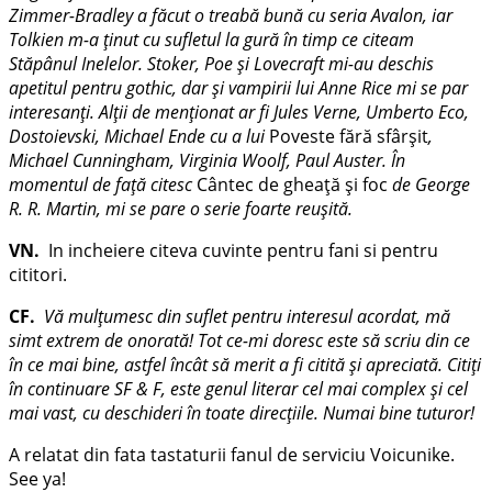
Zimmer-Bradley a făcut o treabă bună cu seria Avalon, iar
Tolkien m-a ţinut cu sufletul la gură în timp ce citeam
Stăpânul Inelelor. Stoker, Poe şi Lovecraft mi-au deschis
apetitul pentru gothic, dar şi vampirii lui Anne Rice mi se par
interesanţi. Alţii de menţionat ar fi Jules Verne, Umberto Eco,
Dostoievski, Michael Ende cu a lui
Poveste fără sfârşit
,
Michael Cunningham, Virginia Woolf, Paul Auster. În
momentul de faţă citesc
Cântec de gheaţă şi foc
de George
R. R. Martin, mi se pare o serie foarte reuşită.
VN.
In incheiere citeva cuvinte pentru fani si pentru
cititori.
CF.
Vă mulţumesc din suflet pentru interesul acordat, mă
simt extrem de onorată! Tot ce-mi doresc este să scriu din ce
în ce mai bine, astfel încât să merit a fi citită şi apreciată. Citiţi
în continuare SF & F, este genul literar cel mai complex şi cel
mai vast, cu deschideri în toate direcţiile. Numai bine tuturor!
A relatat din fata tastaturii fanul de serviciu Voicunike.
See ya!