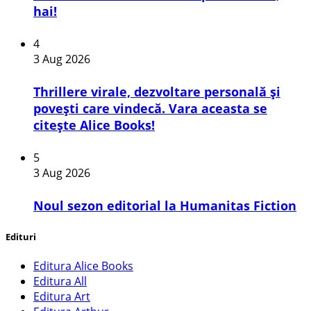
hai!
4
3 Aug 2026
Thrillere virale, dezvoltare personală și
povești care vindecă. Vara aceasta se
citește Alice Books!
5
3 Aug 2026
​Noul sezon editorial la Humanitas Fiction
Edituri
Editura Alice Books
Editura All
Editura Art