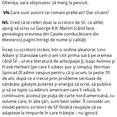
Oltenița, vara obișnuiesc să merg la pescuit.
VN.
Care sunt autorii tai romani preferati? Dar straini?
NS.
Cred că te referi doar la scriitorii de SF, că altfel,
ajung să scriu ca George R.R. Martin (când face
genealogia vreuneia din Casele conducătoare din
Westeros) pagini întregi de nume și calități.
Încep cu scriitorii străini, într-o ordine aleatorie: Lino
Aldani și Stanislaw Lem (i-am citit prima oară pe vremea
când SF – ul era literatură de anticipație J), Isaac Asimov și
Frank Herbert (pe care îi iubesc pur și simplu), Norman
Spinrad (îl admir nespus pentru că și acum, la peste 70
de ani, după ce a trecut prin probleme serioase de
sănătate, găsește puterea și energia să scrie, să publice
și să se lupte cu editorii americani care îi refuză, în
continuare, accesul pe piața de carte nord-americană, cu
volume care, în alte țări, sunt best-seller. Îl consider un
model pentru scriitorii de SF fiindcă reușește să se
adapteze la timpurile în care trăiește – nu ignoră