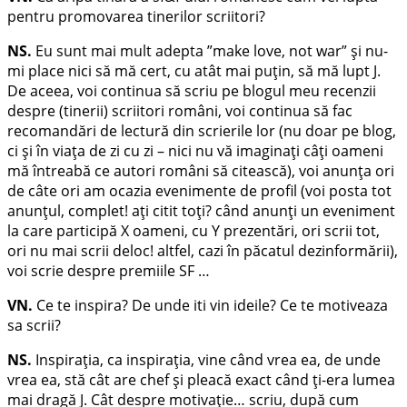
pentru promovarea tinerilor scriitori?
NS.
Eu sunt mai mult adepta ”make love, not war” și nu-
mi place nici să mă cert, cu atât mai puțin, să mă lupt J.
De aceea, voi continua să scriu pe blogul meu recenzii
despre (tinerii) scriitori români, voi continua să fac
recomandări de lectură din scrierile lor (nu doar pe blog,
ci și în viața de zi cu zi – nici nu vă imaginați câți oameni
mă întreabă ce autori români să citească), voi anunța ori
de câte ori am ocazia evenimente de profil (voi posta tot
anunțul, complet! ați citit toți? când anunți un eveniment
la care participă X oameni, cu Y prezentări, ori scrii tot,
ori nu mai scrii deloc! altfel, cazi în păcatul dezinformării),
voi scrie despre premiile SF …
VN.
Ce te inspira? De unde iti vin ideile? Ce te motiveaza
sa scrii?
NS.
Inspirația, ca inspirația, vine când vrea ea, de unde
vrea ea, stă cât are chef și pleacă exact când ți-era lumea
mai dragă J. Cât despre motivație… scriu, după cum