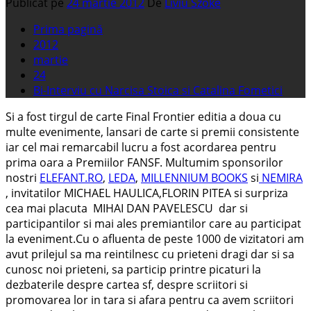
Publicat pe
24 martie 2012
De
Liviu Szoke
Prima pagină
2012
martie
24
Bi-Interviu cu Narcisa Stoica si Catalina Fometici
Si a fost tirgul de carte Final Frontier editia a doua cu
multe evenimente, lansari de carte si premii consistente
iar cel mai remarcabil lucru a fost acordarea pentru
prima oara a Premiilor FANSF. Multumim sponsorilor
nostri
ELEFANT.RO
,
LEDA
,
MILLENNIUM BOOKS
si
NEMIRA
, invitatilor MICHAEL HAULICA,FLORIN PITEA si surpriza
cea mai placuta MIHAI DAN PAVELESCU dar si
participantilor si mai ales premiantilor care au participat
la eveniment.Cu o afluenta de peste 1000 de vizitatori am
avut prilejul sa ma reintilnesc cu prieteni dragi dar si sa
cunosc noi prieteni, sa particip printre picaturi la
dezbaterile despre cartea sf, despre scriitori si
promovarea lor in tara si afara pentru ca avem scriitori