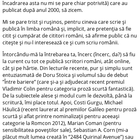
încadrarea asta nu mi se pare chiar potrivită) care au
publicat după anul 2000, să zicem.
Mi se pare trist și rușinos, pentru cineva care scrie și
publică în limba română și, implicit, are pretenția să fie
citit și cumpărat de cititori români, să afirme public că nu
citește și nu-l interesează ce și cum scriu românii.
Întorcându-mă la întrebarea ta, încerc (încerc, da?) să fiu
la curent cu tot ce publică scriitori români, atât online,
cât și pe hârtie. Din lecturile recente, pur și simplu sunt
entuziasmată de Doru Stoica și volumul său de debut
”Între bariere” (care și-a și adjudecat recent premiul
Vladimir Colin pentru categoria proză scurtă fantastică).
De la subiectele alese și modul cum le dezvoltă, până la
scriitură, îmi place totul. Apoi, Costi Gurgu, Michael
Hăulică (recent laurerat al premiilor Galileo pentru proză
scurtă și aflat printre nominalizații pentru aceeași
categorie la Romcon 2012), Marian Coman (pentru
sensibilitatea poveștilor sale), Sebastian A. Corn (mi-a
plăcut mult lumea creată în ”2484 Quirinal Avenue”) sau