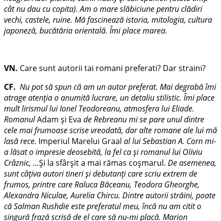
cât nu dau cu copita). Am o mare slăbiciune pentru clădiri
vechi, castele, ruine. Mă fascinează istoria, mitologia, cultura
japoneză, bucătăria orientală. Îmi place marea.
VN.
Care sunt autorii tai romani preferati? Dar straini?
CF.
Nu pot să spun că am un autor preferat. Mai degrabă îmi
atrage atenţia o anumită lucrare, un detaliu stilistic. Îmi place
mult lirismul lui Ionel Teodoreanu, atmosfera lui Eliade.
Romanul
Adam şi Eva
de Rebreanu mi se pare unul dintre
cele mai frumoase scrise vreodată, dar alte romane ale lui mă
lasă rece.
Imperiul Marelui Graal
al lui Sebastian A. Corn mi-
a lăsat o impresie deosebită, la fel ca şi romanul lui Oliviu
Crâznic, …
Şi la sfârşit a mai rămas coşmarul.
De asemenea,
sunt câţiva autori tineri şi debutanţi care scriu extrem de
frumos, printre care Raluca Băceanu, Teodora Gheorghe,
Alexandra Niculae, Aurelia Chircu. Dintre autorii străini, poate
că Salman Rushdie este preferatul meu, încă nu am citit o
singură frază scrisă de el care să nu-mi placă. Marion