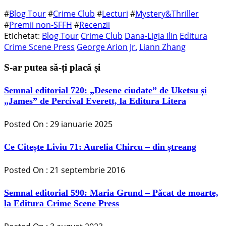
#
Blog Tour
#
Crime Club
#
Lecturi
#
Mystery&Thriller
#
Premii non-SFFH
#
Recenzii
Etichetat:
Blog Tour
Crime Club
Dana-Ligia Ilin
Editura
Crime Scene Press
George Arion Jr.
Liann Zhang
S-ar putea să-ți placă și
Semnal editorial 720: „Desene ciudate” de Uketsu și
„James” de Percival Everett, la Editura Litera
Posted On : 29 ianuarie 2025
Ce Citește Liviu 71: Aurelia Chircu – din ștreang
Posted On : 21 septembrie 2016
Semnal editorial 590: Maria Grund – Păcat de moarte,
la Editura Crime Scene Press