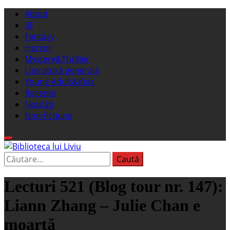
Sari
Meniu
About
la
principal
SF
conținut
Fantasy
Horror
Mystery&Thriller
Literatură generală
Young Adult&Kids
Recenzii
Noutăți
Non-ficțiune
Caută
Biblioteca lui Liviu
Fostul blog FanSF
după:
Lecturi 521 (Blog tour nr. 147):
Liann Zhang – Julie Chan e
moartă