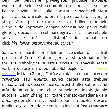
cerc de persoane privilegiate, produse luxoase,
evenimente selecte și o comunitate online care-i soarbe
fiecare cuvânt.
Însă Julie constată repede că viața
perfectă a surorii sale nu era nici pe departe desăvârșită
și lipsită de pericole mortale…
Un thriller psihologic
diabolic de captivant, despre ascensiunea pe culmile
gloriei și decăderea în cel mai negru abis, care pe rețelele
sociale se află la distanță de numai un
click,
like
,
follow
,
unsubscribe
sau
cancel
.”
Salutare urmăritorilor fideli ai recenziilor din cadrul
proiectului Crime Club în general și pasionaților de
thrillere psihologice și satire sociale în special! Astăzi
vorbim despre un debut absolut exploziv:
Julie Chan e
moartă
de Liann Zhang. Dacă v-au plăcut romane precum
Yellowface
sau
Iepurița
, atunci cartea asta trebuie
neapărat citită. Ceea ce face ca acest thriller satiric să fie
atât de autentic sunt chiar sursele de inspirație ale
autoarei. Liann Zhang, scriitoare chinezo-canadiană de a
doua generație, nu vorbește doar din auzite despre
mediul digital. În adolescență, ea însăși a fost creatoare