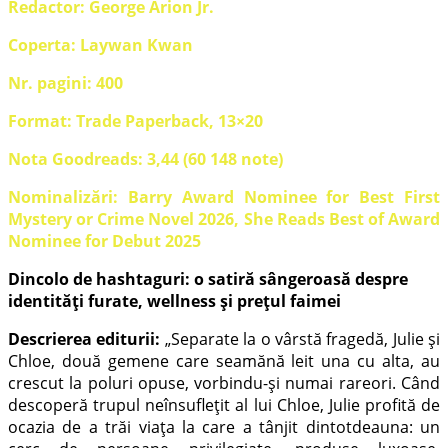
Redactor: George Arion Jr.
Coperta: Laywan Kwan
Nr. pagini: 400
Format: Trade Paperback, 13×20
Nota Goodreads: 3,44 (60 148 note)
Nominalizări: Barry Award Nominee for Best First
Mystery or Crime Novel 2026, She Reads Best of Award
Nominee for Debut 2025
Dincolo de hashtaguri: o satiră sângeroasă despre
identități furate, wellness și prețul faimei
Descrierea editurii:
„
Separate la o vârstă fragedă, Julie și
Chloe, două gemene care seamănă leit una cu alta, au
crescut la poluri opuse, vorbindu-și numai rareori.
Când
descoperă trupul neînsuflețit al lui Chloe, Julie profită de
ocazia de a trăi viața la care a tânjit dintotdeauna: un