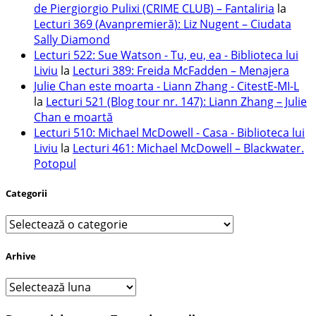
de Piergiorgio Pulixi (CRIME CLUB) – Fantaliria
la
Lecturi 369 (Avanpremieră): Liz Nugent – Ciudata
Sally Diamond
Lecturi 522: Sue Watson - Tu, eu, ea - Biblioteca lui
Liviu
la
Lecturi 389: Freida McFadden – Menajera
Julie Chan este moarta - Liann Zhang - CitestE-MI-L
la
Lecturi 521 (Blog tour nr. 147): Liann Zhang – Julie
Chan e moartă
Lecturi 510: Michael McDowell - Casa - Biblioteca lui
Liviu
la
Lecturi 461: Michael McDowell – Blackwater.
Potopul
Categorii
Categorii
Arhive
Arhive