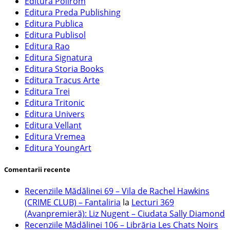
Editura Polirom
Editura Preda Publishing
Editura Publica
Editura Publisol
Editura Rao
Editura Signatura
Editura Storia Books
Editura Tracus Arte
Editura Trei
Editura Tritonic
Editura Univers
Editura Vellant
Editura Vremea
Editura YoungArt
Comentarii recente
Recenziile Mădălinei 69 – Vila de Rachel Hawkins
(CRIME CLUB) – Fantaliria
la
Lecturi 369
(Avanpremieră): Liz Nugent – Ciudata Sally Diamond
Recenziile Mădălinei 106 – Librăria Les Chats Noirs