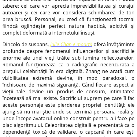
tabere: cei care vor aprecia imprevizibilitatea și curajul
autoarei și cei care vor considera schimbarea de ton
prea bruscă. Personal, eu cred că funcționează tocmai
fiindcă oglindește perfect natura haotică, adictivă și
complet deformată a internetului însuși.
Dincolo de suspans,
Julie Chan e moartă
oferă învățăminte
profunde despre fenomenul influencerilor și sacrificiile
enorme ale unei vieți trăite sub lumina reflectoarelor.
Romanul funcționează ca o radiografie necenzurată a
prețului celebrității în era digitală. Zhang ne arată cum
vizibilitatea extremă devine, în mod paradoxal, o
închisoare de maximă siguranță. Când fiecare aspect al
vieții tale devine un produs de consum, intimitatea
încetează să mai existe. Sacrificiul suprem pe care îl fac
aceste personaje este pierderea propriei identități; ele
ajung să nu mai știe unde se termină persoana reală și
unde începe avatarul online construit pentru a-i face pe
plac algoritmului. Celebritatea digitală e prezentată ca o
dependență toxică de validare, o capcană în care ești