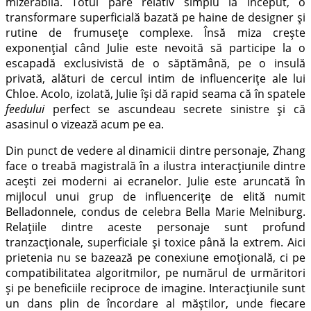
mizerabilă. Totul pare relativ simplu la început, o
transformare superficială bazată pe haine de designer și
rutine de frumusețe complexe. Însă miza crește
exponențial când Julie este nevoită să participe la o
escapadă exclusivistă de o săptămână, pe o insulă
privată, alături de cercul intim de influencerițe ale lui
Chloe. Acolo, izolată, Julie își dă rapid seama că în spatele
feedului
perfect se ascundeau secrete sinistre și că
asasinul o vizează acum pe ea.
Din punct de vedere al dinamicii dintre personaje, Zhang
face o treabă magistrală în a ilustra interacțiunile dintre
acești zei moderni ai ecranelor. Julie este aruncată în
mijlocul unui grup de influencerițe de elită numit
Belladonnele, condus de celebra Bella Marie Melniburg.
Relațiile dintre aceste personaje sunt profund
tranzacționale, superficiale și toxice până la extrem. Aici
prietenia nu se bazează pe conexiune emoțională, ci pe
compatibilitatea algoritmilor, pe numărul de urmăritori
și pe beneficiile reciproce de imagine. Interacțiunile sunt
un dans plin de încordare al măștilor, unde fiecare