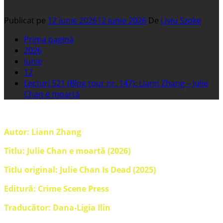
Publicat pe
12 iunie 2026
12 iunie 2026
De
Liviu Szoke
Prima pagină
2026
iunie
12
Lecturi 521 (Blog tour nr. 147): Liann Zhang – Julie
Chan e moartă
Autor: Liann Zhang
Titlu: Julie Chan e moartă (2026)
Titlu original: Julie Chan Is Dead (2025)
Editură: Crime Scene Press
Traducător: Dana-Ligia Ilin