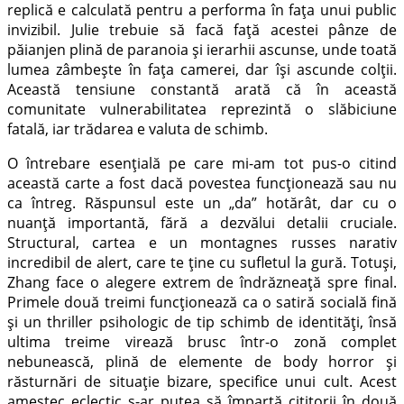
replică e calculată pentru a performa în fața unui public
invizibil. Julie trebuie să facă față acestei pânze de
păianjen plină de paranoia și ierarhii ascunse, unde toată
lumea zâmbește în fața camerei, dar își ascunde colții.
Această tensiune constantă arată că în această
comunitate vulnerabilitatea reprezintă o slăbiciune
fatală, iar trădarea e valuta de schimb.
O întrebare esențială pe care mi-am tot pus-o citind
această carte a fost dacă povestea funcționează sau nu
ca întreg. Răspunsul este un „da” hotărât, dar cu o
nuanță importantă, fără a dezvălui detalii cruciale.
Structural, cartea e un montagnes russes narativ
incredibil de alert, care te ține cu sufletul la gură. Totuși,
Zhang face o alegere extrem de îndrăzneață spre final.
Primele două treimi funcționează ca o satiră socială fină
și un thriller psihologic de tip schimb de identități, însă
ultima treime virează brusc într-o zonă complet
nebunească, plină de elemente de body horror și
răsturnări de situație bizare, specifice unui cult. Acest
amestec eclectic s-ar putea să împartă cititorii în două