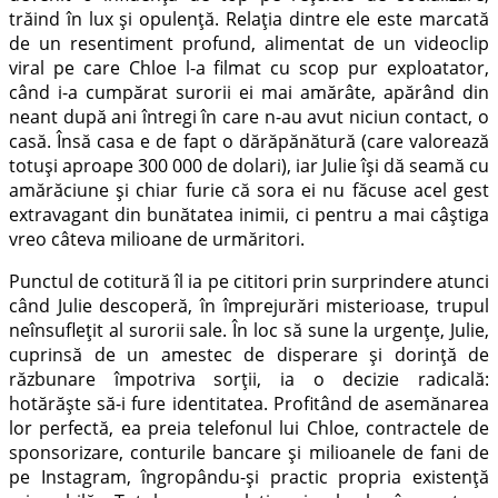
trăind în lux și opulență. Relația dintre ele este marcată
de un resentiment profund, alimentat de un videoclip
viral pe care Chloe l-a filmat cu scop pur exploatator,
când i-a cumpărat surorii ei mai amărâte, apărând din
neant după ani întregi în care n-au avut niciun contact, o
casă. Însă casa e de fapt o dărăpănătură (care valorează
totuși aproape 300 000 de dolari), iar Julie își dă seamă cu
amărăciune și chiar furie că sora ei nu făcuse acel gest
extravagant din bunătatea inimii, ci pentru a mai câștiga
vreo câteva milioane de urmăritori.
Punctul de cotitură îl ia pe cititori prin surprindere atunci
când Julie descoperă, în împrejurări misterioase, trupul
neînsuflețit al surorii sale. În loc să sune la urgențe, Julie,
cuprinsă de un amestec de disperare și dorință de
răzbunare împotriva sorții, ia o decizie radicală:
hotărăște să-i fure identitatea. Profitând de asemănarea
lor perfectă, ea preia telefonul lui Chloe, contractele de
sponsorizare, conturile bancare și milioanele de fani de
pe Instagram, îngropându-și practic propria existență