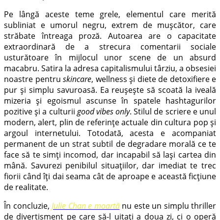
Pe lângă aceste teme grele, elementul care merită
subliniat e umorul negru, extrem de mușcător, care
străbate întreaga proză. Autoarea are o capacitate
extraordinară de a strecura comentarii sociale
usturătoare în mijlocul unor scene de un absurd
macabru. Satira la adresa capitalismului târziu, a obsesiei
noastre pentru
skincare
, wellness și diete de detoxifiere e
pur și simplu savuroasă. Ea reușește să scoată la iveală
mizeria și egoismul ascunse în spatele hashtagurilor
pozitive și a culturii
good vibes only
. Stilul de scriere e unul
modern, alert, plin de referințe actuale din cultura pop și
argoul internetului. Totodată, acesta e acompaniat
permanent de un strat subtil de degradare morală ce te
face să te simți incomod, dar incapabil să lași cartea din
mână. Savurezi penibilul situațiilor, dar imediat te trec
fiorii când îți dai seama cât de aproape e această ficțiune
de realitate.
În concluzie,
Julie Chan e moartă
nu este un simplu thriller
de divertisment pe care să-l uitați a doua zi, ci o operă