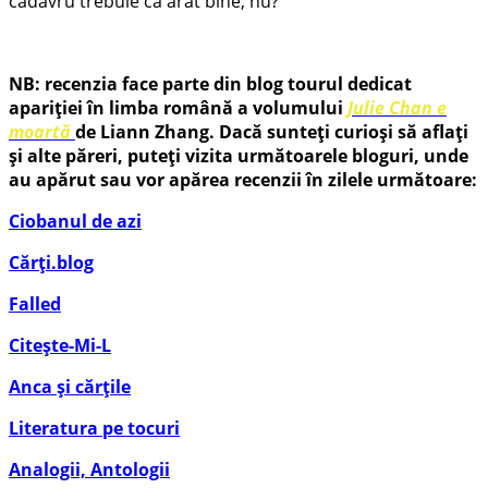
cadavru trebuie că arăt bine, nu?”
NB: recenzia face parte din blog tourul dedicat
apariției în limba română a volumului
Julie Chan e
moartă
de Liann Zhang
. Dacă sunteți curioși să aflați
și alte păreri, puteți vizita următoarele bloguri, unde
au apărut sau vor apărea recenzii în zilele următoare:
Ciobanul de azi
Cărți.blog
Falled
Citește-Mi-L
Anca și cărțile
Literatura pe tocuri
Analogii, Antologii