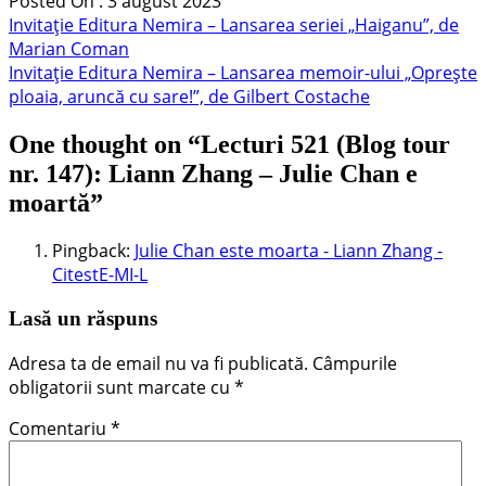
Posted On : 3 august 2023
Navigare
Articolul
Invitație Editura Nemira – Lansarea seriei „Haiganu”, de
anterior:
Marian Coman
în
Articolul
Invitație Editura Nemira – Lansarea memoir-ului „Oprește
articole
următor:
ploaia, aruncă cu sare!”, de Gilbert Costache
One thought on “
Lecturi 521 (Blog tour
nr. 147): Liann Zhang – Julie Chan e
moartă
”
Pingback:
Julie Chan este moarta - Liann Zhang -
CitestE-MI-L
Lasă un răspuns
Adresa ta de email nu va fi publicată.
Câmpurile
obligatorii sunt marcate cu
*
Comentariu
*