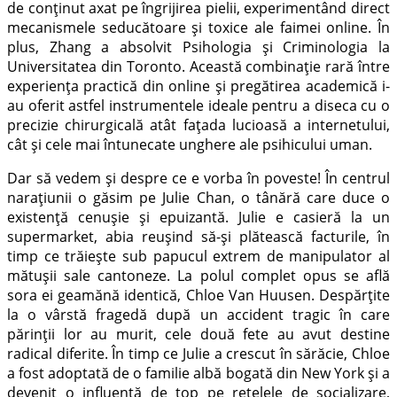
de conținut axat pe îngrijirea pielii, experimentând direct
mecanismele seducătoare și toxice ale faimei online. În
plus, Zhang a absolvit Psihologia și Criminologia la
Universitatea din Toronto. Această combinație rară între
experiența practică din online și pregătirea academică i-
au oferit astfel instrumentele ideale pentru a diseca cu o
precizie chirurgicală atât fațada lucioasă a internetului,
cât și cele mai întunecate unghere ale psihicului uman.
Dar să vedem și despre ce e vorba în poveste! În centrul
narațiunii o găsim pe Julie Chan, o tânără care duce o
existență cenușie și epuizantă. Julie e casieră la un
supermarket, abia reușind să-și plătească facturile, în
timp ce trăiește sub papucul extrem de manipulator al
mătușii sale cantoneze. La polul complet opus se află
sora ei geamănă identică, Chloe Van Huusen. Despărțite
la o vârstă fragedă după un accident tragic în care
părinții lor au murit, cele două fete au avut destine
radical diferite. În timp ce Julie a crescut în sărăcie, Chloe
a fost adoptată de o familie albă bogată din New York și a
devenit o influență de top pe rețelele de socializare,