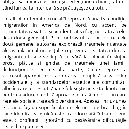
obligat să mimezi fericirea și perfecțiunea chiar și atunci
când lumea ta interioară se prăbușește cu totul.
Un alt pilon tematic crucial îl reprezintă analiza condiției
imigranților în America de Nord, cu accent pe
comunitatea asiatică și pe identitatea fragmentată a celei
de-a doua generații. Prin contrastul izbitor dintre cele
două gemene, autoarea explorează traumele nuanțate
ale asimilării culturale. Julie reprezintă realitatea dură a
imigrantului care se luptă cu sărăcia, blocat în slujbe
prost plătite și ghidat de traumele unei familii
disfuncționale. De cealaltă parte, Chloe reprezintă
succesul aparent prin adoptarea completă a valorilor
occidentale și a standardelor estetice ale comunității
albe în care a crescut. Zhang folosește această dihotomie
pentru a aduce o critică aproape brutală modului în care
rețelele sociale tratează diversitatea. Adesea, incluziunea
e doar o fațadă superficială, un element de branding în
care identitatea etnică este transformată într-un trend
estetic profitabil, ignorând cu desăvârșire dificultățile
reale din spatele ei.