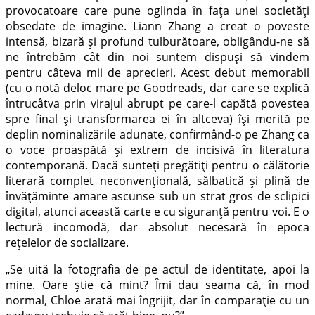
provocatoare care pune oglinda în fața unei societăți
obsedate de imagine. Liann Zhang a creat o poveste
intensă, bizară și profund tulburătoare, obligându-ne să
ne întrebăm cât din noi suntem dispuși să vindem
pentru câteva mii de aprecieri. Acest debut memorabil
(cu o notă deloc mare pe Goodreads, dar care se explică
întrucâtva prin virajul abrupt pe care-l capătă povestea
spre final și transformarea ei în altceva) își merită pe
deplin nominalizările adunate, confirmând-o pe Zhang ca
o voce proaspătă și extrem de incisivă în literatura
contemporană. Dacă sunteți pregătiți pentru o călătorie
literară complet neconvențională, sălbatică și plină de
învățăminte amare ascunse sub un strat gros de sclipici
digital, atunci această carte e cu siguranță pentru voi. E o
lectură incomodă, dar absolut necesară în epoca
rețelelor de socializare.
„Se uită la fotografia de pe actul de identitate, apoi la
mine. Oare știe că mint? Îmi dau seama că, în mod
normal, Chloe arată mai îngrijit, dar în comparație cu un