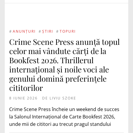
#
ANUNȚURI
#
ȘTIRI
#
TOPURI
Crime Scene Press anunță topul
celor mai vândute cărți de la
Bookfest 2026. Thrillerul
internațional și noile voci ale
genului domină preferințele
cititorilor
8 IUNIE 2026
DE
LIVIU SZOKE
Crime Scene Press încheie un weekend de succes
la Salonul Internațional de Carte Bookfest 2026,
unde mii de cititori au trecut pragul standului