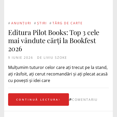
#
ANUNȚURI
#
ȘTIRI
#
TÂRG DE CARTE
Editura Pilot Books: Top 3 cele
mai vândute cărți la Bookfest
2026
9 IUNIE 2026
DE
LIVIU SZOKE
Mulțumim tuturor celor care ați trecut pe la stand,
ați răsfoit, ați cerut recomandări și ați plecat acasă
cu povești și idei care
COMENTARIU
CONTINUĂ LECTURA