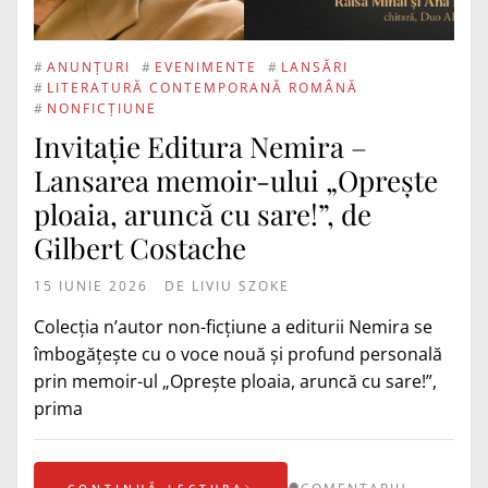
#
ANUNȚURI
#
EVENIMENTE
#
LANSĂRI
#
LITERATURĂ CONTEMPORANĂ ROMÂNĂ
#
NONFICȚIUNE
Invitație Editura Nemira –
Lansarea memoir-ului „Oprește
ploaia, aruncă cu sare!”, de
Gilbert Costache
15 IUNIE 2026
DE
LIVIU SZOKE
Colecția n’autor non-ficțiune a editurii Nemira se
îmbogățește cu o voce nouă și profund personală
prin memoir-ul „Oprește ploaia, aruncă cu sare!”,
prima
CONTINUĂ LECTURA