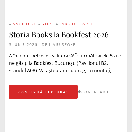
#
ANUNȚURI
#
ȘTIRI
#
TÂRG DE CARTE
Storia Books la Bookfest 2026
3 IUNIE 2026
DE
LIVIU SZOKE
A început petrecerea literară! În următoarele 5 zile
ne găsiți la Bookfest București (Pavilionul B2,
standul A08). Vă așteptăm cu drag, cu noutăți,
COMENTARIU
CONTINUĂ LECTURA