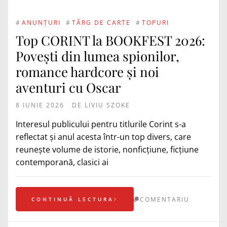
#
ANUNȚURI
#
TÂRG DE CARTE
#
TOPURI
Top CORINT la BOOKFEST 2026:
Povești din lumea spionilor,
romance hardcore și noi
aventuri cu Oscar
8 IUNIE 2026
DE
LIVIU SZOKE
Interesul publicului pentru titlurile Corint s-a
reflectat și anul acesta într-un top divers, care
reunește volume de istorie, nonficțiune, ficțiune
contemporană, clasici ai
COMENTARIU
CONTINUĂ LECTURA