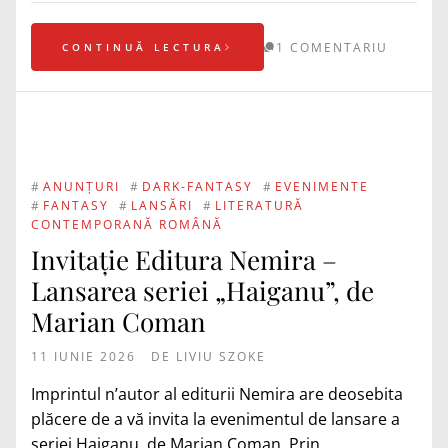
1 COMENTARIU
CONTINUĂ LECTURA
#
ANUNȚURI
#
DARK-FANTASY
#
EVENIMENTE
#
FANTASY
#
LANSĂRI
#
LITERATURĂ
CONTEMPORANĂ ROMÂNĂ
Invitație Editura Nemira –
Lansarea seriei „Haiganu”, de
Marian Coman
11 IUNIE 2026
DE
LIVIU SZOKE
Imprintul n’autor al editurii Nemira are deosebita
plăcere de a vă invita la evenimentul de lansare a
seriei Haiganu, de Marian Coman. Prin