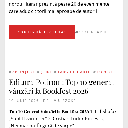
nordul literar prezintă peste 20 de evenimente
care aduc cititorii mai aproape de autorii
COMENTARIU
CONTINUĂ LECTURA
#
ANUNȚURI
#
ȘTIRI
#
TÂRG DE CARTE
#
TOPURI
Editura Polirom: Top 10 general
vânzări la Bookfest 2026
10 IUNIE 2026
DE
LIVIU SZOKE
𝐓𝐨𝐩 𝟏𝟎 𝐆𝐞𝐧𝐞𝐫𝐚𝐥 𝐕𝐚̂𝐧𝐳𝐚̆𝐫𝐢 𝐥𝐚 𝐁𝐨𝐨𝐤𝐟𝐞𝐬𝐭 𝟐𝟎𝟐𝟔 1. Elif Shafak,
„Sunt fluvii în cer” 2. Cristian Tudor Popescu,
„Neumanna. În gură de șarpe”