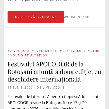
COMENTARIU
CONTINUĂ LECTURA
#
ANUNȚURI
#
EVENIMENTE
#
FESTIVALURI
#
ȘTIRI
#
YOUNG ADULT&KIDS
Festivalul APOLODOR de la
Botoșani anunță a doua ediție, cu
deschidere internațională
11 IUNIE 2026
DE
LIVIU SZOKE
Festivalul de Literatură pentru Copii și Adolescenți
APOLODOR revine la Botoșani între 17 și 20
septembrie 2026, cu o ediție deschisă spre