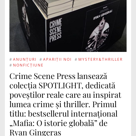
#
ANUNȚURI
#
APARIȚII NOI
#
MYSTERY&THRILLER
#
NONFICȚIUNE
Crime Scene Press lansează
colecția SPOTLIGHT, dedicată
poveștilor reale care au inspirat
lumea crime și thriller. Primul
titlu: bestsellerul internațional
„Mafia: O istorie globală” de
Ryan Gingeras