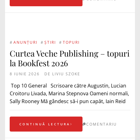
#
ANUNȚURI
#
ȘTIRI
#
TOPURI
Curtea Veche Publishing – topuri
la Bookfest 2026
8 IUNIE 2026
DE
LIVIU SZOKE
Top 10 General Scrisoare către Augustin, Lucian
Croitoru Livada, Marina Stepnova Oameni normali,
Sally Rooney Mă gândesc să-i pun capăt, Iain Reid
COMENTARIU
CONTINUĂ LECTURA