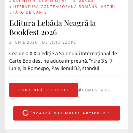
#
ANUNȚURI
#
EVENIMENTE
#
LANSĂRI
#
LITERATURĂ CONTEMPORANĂ ROMÂNĂ
#
ȘTIRI
#
TÂRG DE CARTE
Editura Lebăda Neagră la
Bookfest 2026
3 IUNIE 2026
DE
LIVIU SZOKE
Cea de-a XIX-a ediție a Salonului Internațional de
Carte Bookfest ne aduce împreună, între 3 și 7
iunie, la Romexpo, Pavilionul B2, standul
COMENTARIU
CONTINUĂ LECTURA
ÎNCARCĂ MAI MULTE ARTICOLE