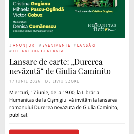
#
ANUNȚURI
#
EVENIMENTE
#
LANSĂRI
#
LITERATURĂ GENERALĂ
Lansare de carte: „Durerea
nevăzută“ de Giulia Caminito
17 IUNIE 2026
DE
LIVIU SZOKE
Miercuri, 17 iunie, de la 19.00, la Librăria
Humanitas de la Cișmigiu, vă invităm la lansarea
romanului Durerea nevăzută de Giulia Caminito,
publicat