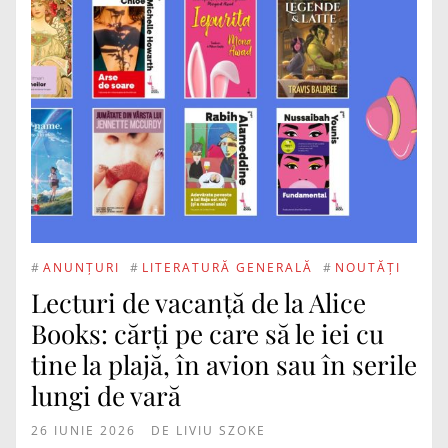
#
ANUNȚURI
#
LITERATURĂ GENERALĂ
#
NOUTĂȚI
Lecturi de vacanță de la Alice
Books: cărți pe care să le iei cu
tine la plajă, în avion sau în serile
lungi de vară
26 IUNIE 2026
DE
LIVIU SZOKE