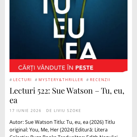
#
LECTURI
#
MYSTERY&THRILLER
#
RECENZII
Lecturi 522: Sue Watson – Tu, eu,
ea
17 IUNIE 2026
DE
LIVIU SZOKE
Autor: Sue Watson Titlu: Tu, eu, ea (2026) Titlu
original: You, Me, Her (2024) Editură: Litera