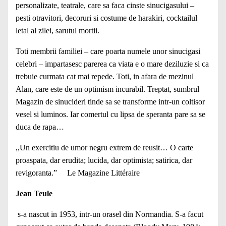
personalizate, teatrale, care sa faca cinste sinucigasului –
pesti otravitori, decoruri si costume de harakiri, cocktailul
letal al zilei, sarutul mortii.
Toti membrii familiei – care poarta numele unor sinucigasi
celebri – impartasesc parerea ca viata e o mare deziluzie si ca
trebuie curmata cat mai repede. Toti, in afara de mezinul
Alan, care este de un optimism incurabil. Treptat, sumbrul
Magazin de sinucideri tinde sa se transforme intr-un coltisor
vesel si luminos. Iar comertul cu lipsa de speranta pare sa se
duca de rapa…
,,Un exercitiu de umor negru extrem de reusit… O carte
proaspata, dar erudita; lucida, dar optimista; satirica, dar
revigoranta.” Le Magazine Littéraire
Jean Teule
s-a nascut in 1953, intr-un orasel din Normandia. S-a facut