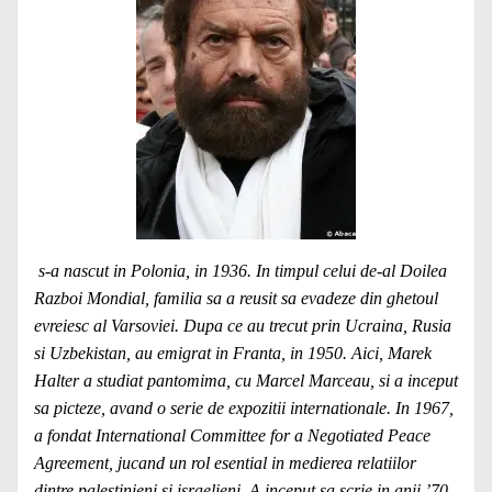
s-a nascut in Polonia, in 1936. In timpul celui de-al Doilea
Razboi Mondial, familia sa a reusit sa evadeze din ghetoul
evreiesc al Varsoviei. Dupa ce au trecut prin Ucraina, Rusia
si Uzbekistan, au emigrat in Franta, in 1950. Aici, Marek
Halter a studiat pantomima, cu Marcel Marceau, si a inceput
sa picteze, avand o serie de expozitii internationale. In 1967,
a fondat International Committee for a Negotiated Peace
Agreement, jucand un rol esential in medierea relatiilor
dintre palestinieni si israelieni. A inceput sa scrie in anii ’70,