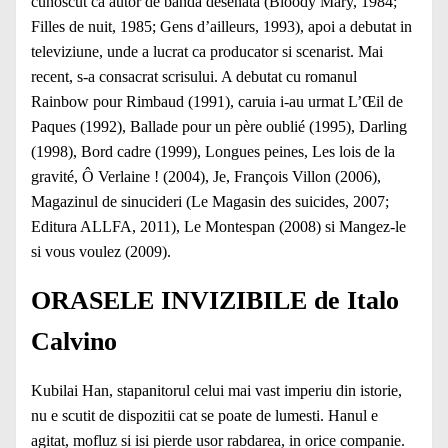
cunoscut ca autor de banda desenata (Bloody Mary, 1984;
Filles de nuit, 1985; Gens d’ailleurs, 1993), apoi a debutat in
televiziune, unde a lucrat ca producator si scenarist. Mai
recent, s-a consacrat scrisului. A debutat cu romanul
Rainbow pour Rimbaud (1991), caruia i-au urmat L’Œil de
Paques (1992), Ballade pour un père oublié (1995), Darling
(1998), Bord cadre (1999), Longues peines, Les lois de la
gravité, Ô Verlaine ! (2004), Je, François Villon (2006),
Magazinul de sinucideri (Le Magasin des suicides, 2007;
Editura ALLFA, 2011), Le Montespan (2008) si Mangez-le
si vous voulez (2009).
ORASELE INVIZIBILE de Italo
Calvino
Kubilai Han, stapanitorul celui mai vast imperiu din istorie,
nu e scutit de dispozitii cat se poate de lumesti. Hanul e
agitat, mofluz si isi pierde usor rabdarea, in orice companie.