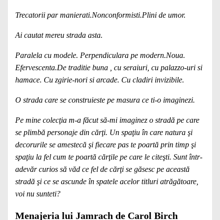
Trecatorii par manierati.Nonconformisti.Plini de umor.
Ai cautat mereu strada asta.
Paralela cu modele. Perpendiculara pe modern.Noua.
Efervescenta.De traditie buna , cu seraiuri, cu palazzo-uri si
hamace. Cu zgirie-nori si arcade. Cu cladiri invizibile.
O strada care se construieste pe masura ce ti-o imaginezi.
Pe mine colecţia m-a făcut să-mi imaginez o stradă pe care
se plimbă personaje din cărţi. Un spaţiu în care natura şi
decorurile se amestecă şi fiecare pas te poartă prin timp şi
spaţiu la fel cum te poartă cărţile pe care le citeşti. Sunt într-
adevăr curios să văd ce fel de cărţi se găsesc pe această
stradă şi ce se ascunde în spatele acelor titluri atrăgătoare,
voi nu sunteti?
Menajeria lui Jamrach de Carol Birch