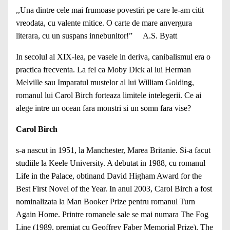
,,Una dintre cele mai frumoase povestiri pe care le-am citit
vreodata, cu valente mitice. O carte de mare anvergura
literara, cu un suspans innebunitor!” A.S. Byatt
In secolul al XIX-lea, pe vasele in deriva, canibalismul era o
practica frecventa. La fel ca Moby Dick al lui Herman
Melville sau Imparatul mustelor al lui William Golding,
romanul lui Carol Birch forteaza limitele intelegerii. Ce ai
alege intre un ocean fara monstri si un somn fara vise?
Carol Birch
s-a nascut in 1951, la Manchester, Marea Britanie. Si-a facut
studiile la Keele University. A debutat in 1988, cu romanul
Life in the Palace, obtinand David Higham Award for the
Best First Novel of the Year. In anul 2003, Carol Birch a fost
nominalizata la Man Booker Prize pentru romanul Turn
Again Home. Printre romanele sale se mai numara The Fog
Line (1989, premiat cu Geoffrey Faber Memorial Prize), The