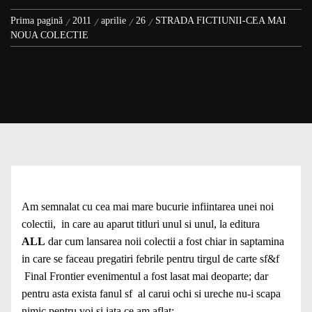
Prima pagină
2011
aprilie
26
STRADA FICTIUNII-CEA MAI
NOUA COLECTIE
Am semnalat cu cea mai mare bucurie infiintarea unei noi
colectii, in care au aparut titluri unul si unul, la editura
ALL
dar cum lansarea noii colectii a fost chiar in saptamina
in care se faceau pregatiri febrile pentru tirgul de carte sf&f
Final Frontier evenimentul a fost lasat mai deoparte; dar
pentru asta exista fanul sf al carui ochi si ureche nu-i scapa
nimic pentru voi si iata ce am aflat: