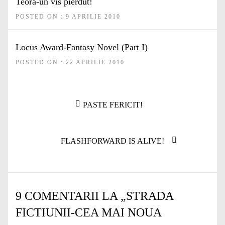
Teora-un vis pierdut!
POSTED ON : 9 APRILIE 2010
Locus Award-Fantasy Novel (Part I)
POSTED ON : 22 APRILIE 2010
Navigare
Articolul
PASTE FERICIT!
în
anterior:
articole
Articolul
FLASHFORWARD IS ALIVE!
următor:
9 COMENTARII LA „
STRADA
FICTIUNII-CEA MAI NOUA