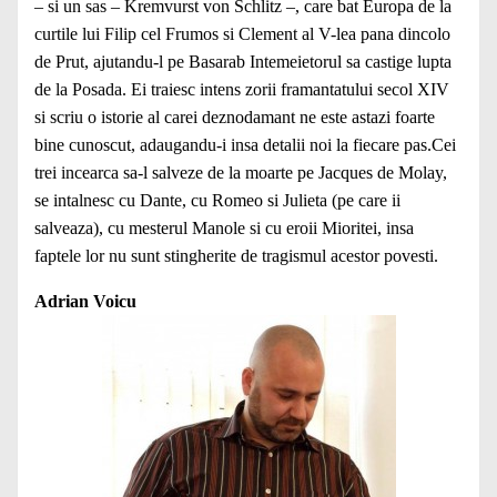
– si un sas – Kremvurst von Schlitz –, care bat Europa de la
curtile lui Filip cel Frumos si Clement al V-lea pana dincolo
de Prut, ajutandu-l pe Basarab Intemeietorul sa castige lupta
de la Posada. Ei traiesc intens zorii framantatului secol XIV
si scriu o istorie al carei deznodamant ne este astazi foarte
bine cunoscut, adaugandu-i insa detalii noi la fiecare pas.Cei
trei incearca sa-l salveze de la moarte pe Jacques de Molay,
se intalnesc cu Dante, cu Romeo si Julieta (pe care ii
salveaza), cu mesterul Manole si cu eroii Mioritei, insa
faptele lor nu sunt stingherite de tragismul acestor povesti.
Adrian Voicu