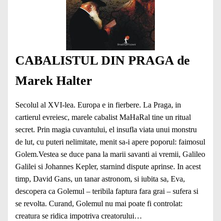
CABALISTUL DIN PRAGA de
Marek Halter
Secolul al XVI-lea. Europa e in fierbere. La Praga, in
cartierul evreiesc, marele cabalist MaHaRal tine un ritual
secret. Prin magia cuvantului, el insufla viata unui monstru
de lut, cu puteri nelimitate, menit sa-i apere poporul: faimosul
Golem.Vestea se duce pana la marii savanti ai vremii, Galileo
Galilei si Johannes Kepler, starnind dispute aprinse. In acest
timp, David Gans, un tanar astronom, si iubita sa, Eva,
descopera ca Golemul – teribila faptura fara grai – sufera si
se revolta. Curand, Golemul nu mai poate fi controlat:
creatura se ridica impotriva creatorului…