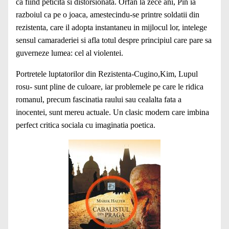
ca fiind peticita si distorsionata. Orfan la zece ani, Pin ia
razboiul ca pe o joaca, amestecindu-se printre soldatii din
rezistenta, care il adopta instantaneu in mijlocul lor, intelege
sensul camaraderiei si afla totul despre principiul care pare sa
guverneze lumea: cel al violentei.
Portretele luptatorilor din Rezistenta-Cugino,Kim, Lupul
rosu- sunt pline de culoare, iar problemele pe care le ridica
romanul, precum fascinatia raului sau cealalta fata a
inocentei, sunt mereu actuale. Un clasic modern care imbina
perfect critica sociala cu imaginatia poetica.