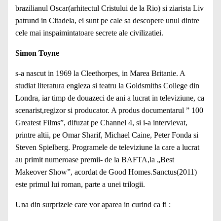
brazilianul Oscar(arhitectul Cristului de la Rio) si ziarista Liv
patrund in Citadela, ei sunt pe cale sa descopere unul dintre
cele mai inspaimintatoare secrete ale civilizatiei.
Simon Toyne
s-a nascut in 1969 la Cleethorpes, in Marea Britanie. A
studiat literatura engleza si teatru la Goldsmiths College din
Londra, iar timp de douazeci de ani a lucrat in televiziune, ca
scenarist,regizor si producator. A produs documentarul ” 100
Greatest Films”, difuzat pe Channel 4, si i-a intervievat,
printre altii, pe Omar Sharif, Michael Caine, Peter Fonda si
Steven Spielberg. Programele de televiziune la care a lucrat
au primit numeroase premii- de la BAFTA,la „Best
Makeover Show”, acordat de Good Homes.Sanctus(2011)
este primul lui roman, parte a unei trilogii.
Una din surprizele care vor aparea in curind ca fi :