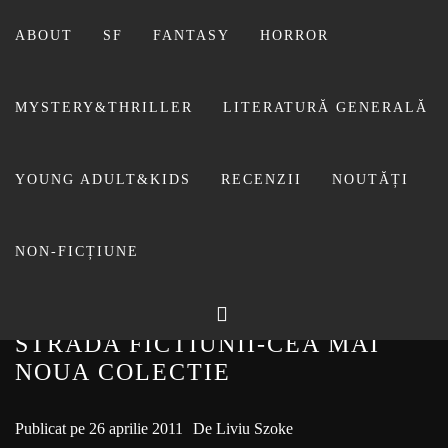
Sari
la
ABOUT
SF
FANTASY
HORROR
conținut
MYSTERY&THRILLER
LITERATURĂ GENERALĂ
BIBLIOTECA LUI
YOUNG ADULT&KIDS
RECENZII
NOUTĂȚI
FOSTUL BLOG FANSF
LIVIU
NON-FICȚIUNE
STRADA FICTIUNII-CEA MAI
NOUA COLECTIE
Publicat pe
26 aprilie 2011
De
Liviu Szoke