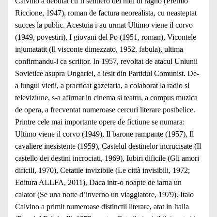
Calvino a debutat cu Il sentiero dei nidi di ragno (Premio
Riccione, 1947), roman de factura neorealista, cu neasteptat
succes la public. Acestuia i-au urmat Ultimo viene il corvo
(1949, povestiri), I giovani del Po (1951, roman), Vicontele
injumatatit (Il visconte dimezzato, 1952, fabula), ultima
confirmandu-l ca scriitor. In 1957, revoltat de atacul Uniunii
Sovietice asupra Ungariei, a iesit din Partidul Comunist. De-
a lungul vietii, a practicat gazetaria, a colaborat la radio si
televiziune, s-a afirmat in cinema si teatru, a compus muzica
de opera, a frecventat numeroase cercuri literare postbelice.
Printre cele mai importante opere de fictiune se numara:
Ultimo viene il corvo (1949), Il barone rampante (1957), Il
cavaliere inesistente (1959), Castelul destinelor incrucisate (Il
castello dei destini incrociati, 1969), Iubiri dificile (Gli amori
dificili, 1970), Cetatile invizibile (Le città invisibili, 1972;
Editura ALLFA, 2011), Daca intr-o noapte de iarna un
calator (Se una notte d’inverno un viaggiatore, 1979). Italo
Calvino a primit numeroase distinctii literare, atat in Italia