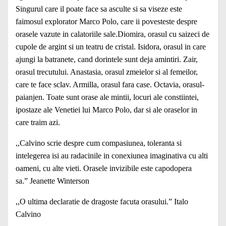
Singurul care il poate face sa asculte si sa viseze este
faimosul explorator Marco Polo, care ii povesteste despre
orasele vazute in calatoriile sale.Diomira, orasul cu saizeci de
cupole de argint si un teatru de cristal. Isidora, orasul in care
ajungi la batranete, cand dorintele sunt deja amintiri. Zair,
orasul trecutului. Anastasia, orasul zmeielor si al femeilor,
care te face sclav. Armilla, orasul fara case. Octavia, orasul-
paianjen. Toate sunt orase ale mintii, locuri ale constiintei,
ipostaze ale Venetiei lui Marco Polo, dar si ale oraselor in
care traim azi.
,,Calvino scrie despre cum compasiunea, toleranta si
intelegerea isi au radacinile in conexiunea imaginativa cu alti
oameni, cu alte vieti. Orasele invizibile este capodopera
sa.” Jeanette Winterson
,,O ultima declaratie de dragoste facuta orasului.” Italo
Calvino