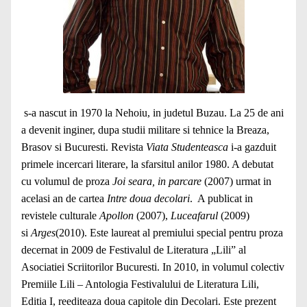
s-a nascut in 1970 la Nehoiu, in judetul Buzau. La 25 de ani
a devenit inginer, dupa studii militare si tehnice la Breaza,
Brasov si Bucuresti. Revista
Viata Studenteasca
i-a gazduit
primele incercari literare, la sfarsitul anilor 1980. A debutat
cu volumul de proza
Joi seara, in parcare
(2007) urmat in
acelasi an de cartea
Intre doua decolari
. A publicat in
revistele culturale
Apollon
(2007),
Luceafarul
(2009)
si
Arges
(2010). Este laureat al premiului special pentru proza
decernat in 2009 de Festivalul de Literatura „Lili” al
Asociatiei Scriitorilor Bucuresti. In 2010, in volumul colectiv
Premiile Lili – Antologia Festivalului de Literatura Lili,
Editia I, reediteaza doua capitole din Decolari. Este prezent