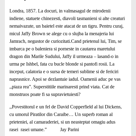
Londra, 1857. La docuri, in valmasagul de mirodenii
indiene, statuete chinezesti, diavoli tasmanieni si alte creaturi
nemaivazute, un baietel este atacat de un tigru. Pentru curaj,
micul Jaffy Brown se alege cu o slujba la menajeria lui
Jamrach, negustor de curiozitati.Cand prietenul lui, Tim, se
imbarca pe o baleniera si porneste in cautarea maretului
dragon din Marile Sudului, Jaffy il urmeaza – lasand-o in
urma pe Ishbel, fata cu bucle blonde si pantofi rosii. La
inceput, calatoria e o sursa de temeri sublime si de fericiri
naprasnice. Apoi se dezlantuie iadul. Oamenii aduc pe vas
,,piaza rea”. Superstitiile marinaresti prind viata. Cat de
monstruos poate fi sa supravietuiesti?
,,Povestitorul e un fel de David Copperfield al lui Dickens,
cu umorul Piratilor din Caraibe… Un superb roman al
prieteniei, al camaraderiei, si un neasteptat omagiu adus
rasei rasei umane.” Jay Parini