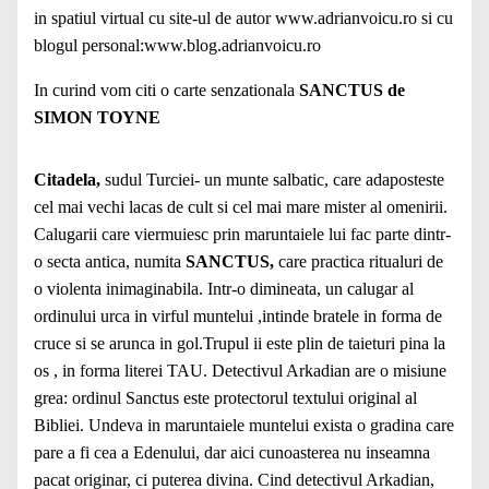
in spatiul virtual cu site-ul de autor
www.adrianvoicu.ro
si cu
blogul personal:
www.blog.adrianvoicu.ro
In curind vom citi o carte senzationala
SANCTUS de
SIMON TOYNE
Citadela,
sudul Turciei- un munte salbatic, care adaposteste
cel mai vechi lacas de cult si cel mai mare mister al omenirii.
Calugarii care viermuiesc prin maruntaiele lui fac parte dintr-
o secta antica, numita
SANCTUS,
care practica ritualuri de
o violenta inimaginabila. Intr-o dimineata, un calugar al
ordinului urca in virful muntelui ,intinde bratele in forma de
cruce si se arunca in gol.Trupul ii este plin de taieturi pina la
os , in forma literei TAU. Detectivul Arkadian are o misiune
grea: ordinul Sanctus este protectorul textului original al
Bibliei. Undeva in maruntaiele muntelui exista o gradina care
pare a fi cea a Edenului, dar aici cunoasterea nu inseamna
pacat originar, ci puterea divina. Cind detectivul Arkadian,