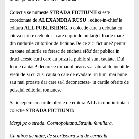
Colectia se numeste
STRADA FICTIUNII
si este
coordonata de
ALEXANDRA RUSU
, editor-in-chief la
editura
ALL PUBLISHING
, o colectie care a debutat cu
citeva carti excelente si care cuprinde un target foarte mare
din rindurile cititorilor de fictiune.De ce zic fictiune? pentru
ca toate editurile se feresc de eticheta sf&f dar publica in
draci aceste carti care au priza la public si sunt cautate, Da!
foarte cautate! deoarece romanul neaos s-a saturat de ineptiile
vietii de zi cu zi si cauta o cale de evadare- in lumi mai bune
sau mai proaste dar care sa-l deconecteze- in cartile oferite de
peisajul editorial romanesc.
Sa incepem cu cartile oferite de editura
ALL
in nou infiintata
colectie
STRADA FICTIUNII:
Mergi pe o strada. Cosmopolitana.Straniu familiara.
Cu miros de mare, de scortisoara sau de cerneala.