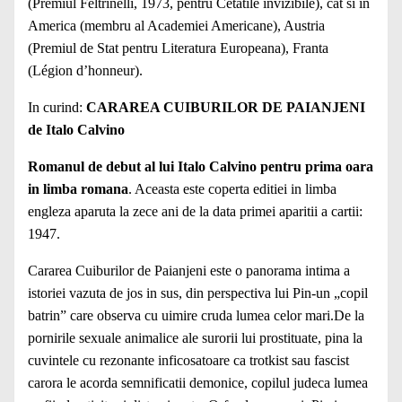
(Premiul Feltrinelli, 1973, pentru Cetatile invizibile), cat si in
America (membru al Academiei Americane), Austria
(Premiul de Stat pentru Literatura Europeana), Franta
(Légion d’honneur).
In curind:
CARAREA CUIBURILOR DE PAIANJENI
de Italo Calvino
Romanul de debut al lui Italo Calvino pentru prima oara
in limba romana
. Aceasta este coperta editiei in limba
engleza aparuta la zece ani de la data primei aparitii a cartii:
1947.
Cararea Cuiburilor de Paianjeni este o panorama intima a
istoriei vazuta de jos in sus, din perspectiva lui Pin-un „copil
batrin” care observa cu uimire cruda lumea celor mari.De la
pornirile sexuale animalice ale surorii lui prostituate, pina la
cuvintele cu rezonante inficosatoare ca trotkist sau fascist
carora le acorda semnificatii demonice, copilul judeca lumea