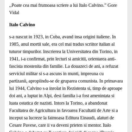
,,Poate cea mai frumoasa scriere a lui Italo Calvino.” Gore
Vidal
Italo Calvino
s-a nascut in 1923, in Cuba, avand insa origini italiene. In
1985, anul mortii sale, era cel mai tradus scriitor italian al
tuturor timpurilor. Inscrierea la Universitatea din Torino, in
1941, i-a confirmat, prin lecturi si amicitii, orientarea anti-
fascista mostenita din familie. La douazeci de ani, a refuzat
serviciul militar si s-a ascuns in munti, impreuna cu
partizanii, apropiindu-se de gruparea comunista. In primavara
lui 1944, Calvino s-a inrolat in Rezistenta si, timp de aproape
doi ani, a luptat in Alpi, desi familia i-a fost amenintata si
luata ostatica de nazisti. Intors la Torino, a abandonat
Facultatea de Agricultura in favoarea Facultatii de Arte si a
inceput sa lucreze la faimoasa Editura Einaudi, alaturi de
Cesare Pavese, care ii va deveni prieten si mentor. Italo