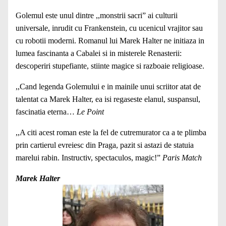
Golemul este unul dintre ,,monstrii sacri” ai culturii
universale, inrudit cu Frankenstein, cu ucenicul vrajitor sau
cu robotii moderni. Romanul lui Marek Halter ne initiaza in
lumea fascinanta a Cabalei si in misterele Renasterii:
descoperiri stupefiante, stiinte magice si razboaie religioase.
,,Cand legenda Golemului e in mainile unui scriitor atat de
talentat ca Marek Halter, ea isi regaseste elanul, suspansul,
fascinatia eterna…
Le Point
,,A citi acest roman este la fel de cutremurator ca a te plimba
prin cartierul evreiesc din Praga, pazit si astazi de statuia
marelui rabin. Instructiv, spectaculos, magic!”
Paris Match
Marek Halter