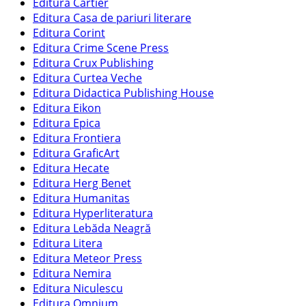
Editura Cartier
Editura Casa de pariuri literare
Editura Corint
Editura Crime Scene Press
Editura Crux Publishing
Editura Curtea Veche
Editura Didactica Publishing House
Editura Eikon
Editura Epica
Editura Frontiera
Editura GraficArt
Editura Hecate
Editura Herg Benet
Editura Humanitas
Editura Hyperliteratura
Editura Lebăda Neagră
Editura Litera
Editura Meteor Press
Editura Nemira
Editura Niculescu
Editura Omnium