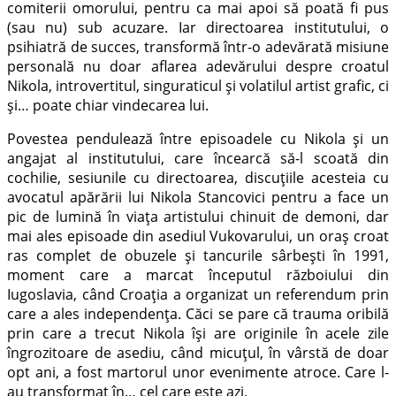
comiterii omorului, pentru ca mai apoi să poată fi pus
(sau nu) sub acuzare. Iar directoarea institutului, o
psihiatră de succes, transformă într-o adevărată misiune
personală nu doar aflarea adevărului despre croatul
Nikola, introvertitul, singuraticul și volatilul artist grafic, ci
și… poate chiar vindecarea lui.
Povestea pendulează între episoadele cu Nikola și un
angajat al institutului, care încearcă să-l scoată din
cochilie, sesiunile cu directoarea, discuțiile acesteia cu
avocatul apărării lui Nikola Stancovici pentru a face un
pic de lumină în viața artistului chinuit de demoni, dar
mai ales episoade din asediul Vukovarului, un oraș croat
ras complet de obuzele și tancurile sârbești în 1991,
moment care a marcat începutul războiului din
Iugoslavia, când Croația a organizat un referendum prin
care a ales independența. Căci se pare că trauma oribilă
prin care a trecut Nikola își are originile în acele zile
îngrozitoare de asediu, când micuțul, în vârstă de doar
opt ani, a fost martorul unor evenimente atroce. Care l-
au transformat în… cel care este azi.