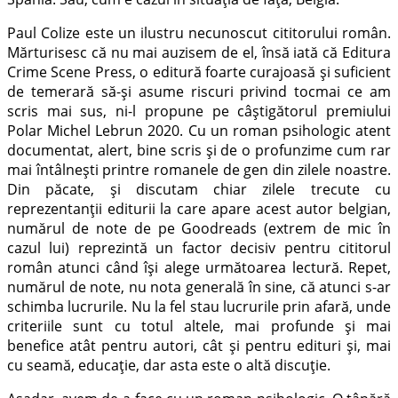
Paul Colize este un ilustru necunoscut cititorului român.
Mărturisesc că nu mai auzisem de el, însă iată că Editura
Crime Scene Press, o editură foarte curajoasă și suficient
de temerară să-și asume riscuri privind tocmai ce am
scris mai sus, ni-l propune pe câștigătorul premiului
Polar Michel Lebrun 2020. Cu un roman psihologic atent
documentat, alert, bine scris și de o profunzime cum rar
mai întâlnești printre romanele de gen din zilele noastre.
Din păcate, și discutam chiar zilele trecute cu
reprezentanții editurii la care apare acest autor belgian,
numărul de note de pe Goodreads (extrem de mic în
cazul lui) reprezintă un factor decisiv pentru cititorul
român atunci când își alege următoarea lectură. Repet,
numărul de note, nu nota generală în sine, că atunci s-ar
schimba lucrurile. Nu la fel stau lucrurile prin afară, unde
criteriile sunt cu totul altele, mai profunde și mai
benefice atât pentru autori, cât și pentru edituri și, mai
cu seamă, educație, dar asta este o altă discuție.