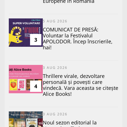
Europene în România
5 AUG 2026
COMUNICAT DE PRESĂ:
Voluntar la Festivalul
3
APOLODOR. Încep înscrierile,
hai!
3 AUG 2026
Thrillere virale, dezvoltare
personală și povești care
4
vindecă. Vara aceasta se citește
Alice Books!
3 AUG 2026
​Noul sezon editorial la