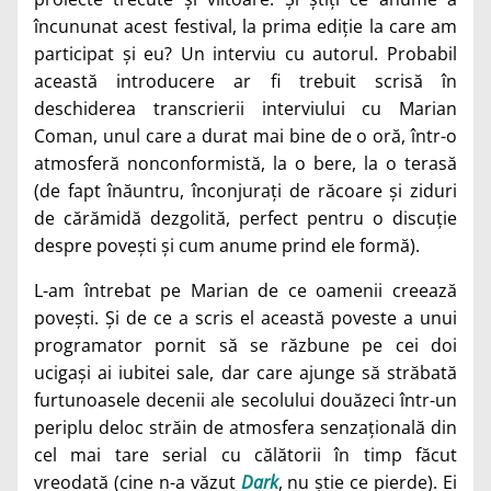
încununat acest festival, la prima ediție la care am
participat și eu? Un interviu cu autorul. Probabil
această introducere ar fi trebuit scrisă în
deschiderea transcrierii interviului cu Marian
Coman, unul care a durat mai bine de o oră, într-o
atmosferă nonconformistă, la o bere, la o terasă
(de fapt înăuntru, înconjurați de răcoare și ziduri
de cărămidă dezgolită, perfect pentru o discuție
despre povești și cum anume prind ele formă).
L-am întrebat pe Marian de ce oamenii creează
povești. Și de ce a scris el această poveste a unui
programator pornit să se răzbune pe cei doi
ucigași ai iubitei sale, dar care ajunge să străbată
furtunoasele decenii ale secolului douăzeci într-un
periplu deloc străin de atmosfera senzațională din
cel mai tare serial cu călătorii în timp făcut
vreodată (cine n-a văzut
Dark
, nu știe ce pierde). Ei