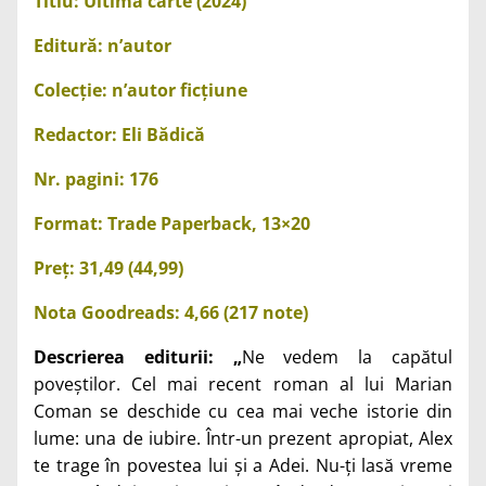
Titlu: Ultima carte (2024)
Editură: n’autor
Colecție: n’autor ficțiune
Redactor: Eli Bădică
Nr. pagini: 176
Format: Trade Paperback, 13×20
Preț: 31,49 (44,99)
Nota Goodreads: 4,66 (217 note)
Descrierea editurii: „
Ne vedem la capătul
poveștilor. Cel mai recent roman al lui Marian
Coman se deschide cu cea mai veche istorie din
lume: una de iubire. Într-un prezent apropiat, Alex
te trage în povestea lui și a Adei. Nu-ți lasă vreme