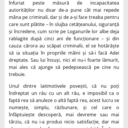
înfuriat peste măsură de incapacitatea
autorităților nu doar de-a pune cât mai repede
mâna pe criminali, dar și de a-și face treaba pentru
care sunt plătite – în slujba cetățeanului, siguranță
și încredere, cum scrie pe Loganurile lor albe deja
rablagite după cinci ani de funcționare – și din
cauza cărora au scăpat criminalii, el se hotărăște
să ia situația în propriile mâini și să-i facă Adei
dreptate. Sau lui însuși, nici el nu-i foarte lămurit,
mai ales că ajunge să pedepsească pe cine nu
trebuie.
Unul dintre laitmotivele poveștii, că nu poți
îndreptat un rău cu un alt rău, e imposibil ca o
faptă rea să anuleze o altă faptă rea, acest lucru se
numește, simplu, răzbunare, și cel care o
înfăptuiește descoperă, mai devreme sau mai
târziu, că nu i-a produs nicio satisfacție, dar mai