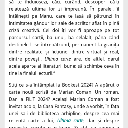
să te înduioșezi, căci, curând, descoperi că-ți
relatează ultima lor zi împreună. În paralel, îl
întâlnești pe Manu, care te lasă să pătrunzi în
intimitatea gândurilor sale de scriitor aflat în plină
criză creativă. Cei doi îți vor fi aproape pe tot
parcursul cărții, ba unul, ba celălalt, până când
destinele li se întrepătrund, permanent la granița
dintre realitate și ficțiune, dintre virtual și real,
dintre povești.
Ultima carte
are, de altfel, darul
acela aparte al literaturii bune: să schimbe ceva în
tine la finalul lecturii.”
Știți ce s-a întâmplat la Bookest 2024? A apărut o
carte nouă scrisă de Marian Coman. Un roman.
Dar la FILIT 2024? Același Marian Coman a fost
invitat acolo, la Casa Fantasy, unde a vorbit, în fața
unei săli de bibliotecă arhipline, despre cea mai
recentă carte a lui,
Ultima carte
, dar și despre
proiecte trecute și viitoare. Și știți ce anume a