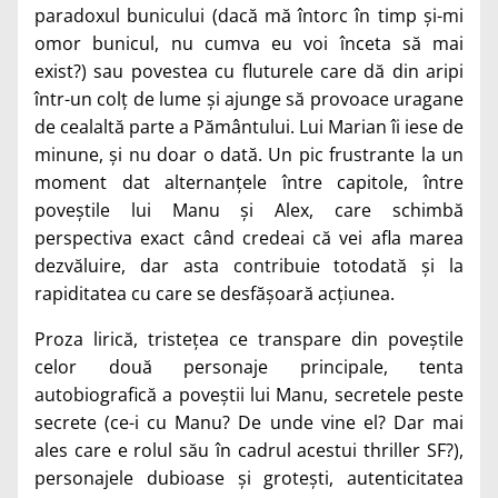
paradoxul bunicului (dacă mă întorc în timp și-mi
omor bunicul, nu cumva eu voi înceta să mai
exist?) sau povestea cu fluturele care dă din aripi
într-un colț de lume și ajunge să provoace uragane
de cealaltă parte a Pământului. Lui Marian îi iese de
minune, și nu doar o dată. Un pic frustrante la un
moment dat alternanțele între capitole, între
poveștile lui Manu și Alex, care schimbă
perspectiva exact când credeai că vei afla marea
dezvăluire, dar asta contribuie totodată și la
rapiditatea cu care se desfășoară acțiunea.
Proza lirică, tristețea ce transpare din poveștile
celor două personaje principale, tenta
autobiografică a poveștii lui Manu, secretele peste
secrete (ce-i cu Manu? De unde vine el? Dar mai
ales care e rolul său în cadrul acestui thriller SF?),
personajele dubioase și grotești, autenticitatea