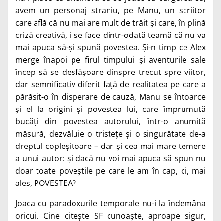
avem un personaj straniu, pe Manu, un scriitor
care află că nu mai are mult de trăit și care, în plină
criză creativă, i se face dintr-odată teamă că nu va
mai apuca să-și spună povestea. Și-n timp ce Alex
merge înapoi pe firul timpului și aventurile sale
încep să se desfășoare dinspre trecut spre viitor,
dar semnificativ diferit față de realitatea pe care a
părăsit-o în disperare de cauză, Manu se întoarce
și el la origini și povestea lui, care împrumută
bucăți din povestea autorului, într-o anumită
măsură, dezvăluie o tristețe și o singurătate de-a
dreptul copleșitoare – dar și cea mai mare temere
a unui autor: și dacă nu voi mai apuca să spun nu
doar toate poveștile pe care le am în cap, ci, mai
ales, POVESTEA?
Joaca cu paradoxurile temporale nu-i la îndemâna
oricui. Cine citește SF cunoaște, aproape sigur,