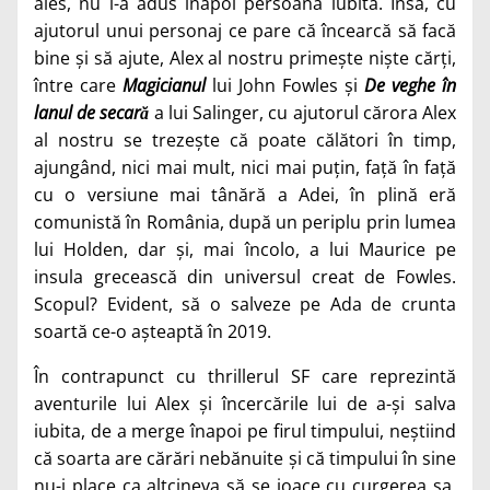
ales, nu i-a adus înapoi persoana iubită. Însă, cu
ajutorul unui personaj ce pare că încearcă să facă
bine și să ajute, Alex al nostru primește niște cărți,
între care
Magicianul
lui John Fowles și
De veghe în
lanul de secară
a lui Salinger, cu ajutorul cărora Alex
al nostru se trezește că poate călători în timp,
ajungând, nici mai mult, nici mai puțin, față în față
cu o versiune mai tânără a Adei, în plină eră
comunistă în România, după un periplu prin lumea
lui Holden, dar și, mai încolo, a lui Maurice pe
insula grecească din universul creat de Fowles.
Scopul? Evident, să o salveze pe Ada de crunta
soartă ce-o așteaptă în 2019.
În contrapunct cu thrillerul SF care reprezintă
aventurile lui Alex și încercările lui de a-și salva
iubita, de a merge înapoi pe firul timpului, neștiind
că soarta are cărări nebănuite și că timpului în sine
nu-i place ca altcineva să se joace cu curgerea sa,