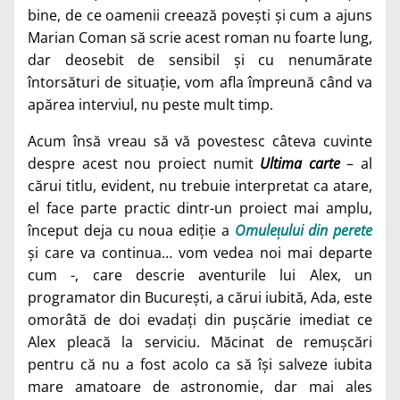
bine, de ce oamenii creează povești și cum a ajuns
Marian Coman să scrie acest roman nu foarte lung,
dar deosebit de sensibil și cu nenumărate
întorsături de situație, vom afla împreună când va
apărea interviul, nu peste mult timp.
Acum însă vreau să vă povestesc câteva cuvinte
despre acest nou proiect numit
Ultima carte
– al
cărui titlu, evident, nu trebuie interpretat ca atare,
el face parte practic dintr-un proiect mai amplu,
început deja cu noua ediție a
Omulețului din perete
și care va continua… vom vedea noi mai departe
cum -, care descrie aventurile lui Alex, un
programator din București, a cărui iubită, Ada, este
omorâtă de doi evadați din pușcărie imediat ce
Alex pleacă la serviciu. Măcinat de remușcări
pentru că nu a fost acolo ca să își salveze iubita
mare amatoare de astronomie, dar mai ales