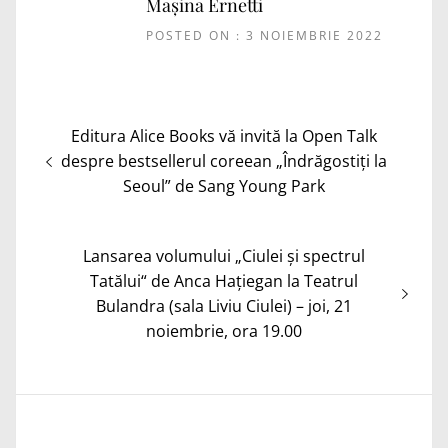
Mașina Ernetti
POSTED ON : 3 NOIEMBRIE 2022
Navigare
Articolul
Editura Alice Books vă invită la Open Talk
în
anterior:
despre bestsellerul coreean „Îndrăgostiți la
articole
Seoul” de Sang Young Park
Articolul
Lansarea volumului „Ciulei și spectrul
următor:
Tatălui“ de Anca Hațiegan la Teatrul
Bulandra (sala Liviu Ciulei) – joi, 21
noiembrie, ora 19.00