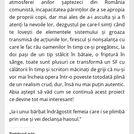
atmosferei anilor șaptezeci din România
comunistă, incapacitatea părinților de a se apropia
de propriii copii, dar mai ales de a-i asculta și a fi
atenți la nevoile lor, dezgustul pe care-l simți când
te lovești de elementele sistemului și groaza
transmisă de acțiunile lor, firescul și nonșalanța cu
care le fac rău oamenilor în timp ce-și pregătesc, la
doi pași de un tip stâlcit în bătaie, o friptură în
sânge, toate sunt plusuri ce transformă un SF cu
călătorii în timp și scriitori măcinați de griji că nu-și
vor mai încheia opera într-o poveste totodată plină
de un realism crud, dur, însă nu mai puțin autentic.
Abia aștept să văd cum se continuă acest proiect
ce devine tot mai interesant!
„Ia-i unui bărbat îndrăgostit femeia care i se plimbă
prin vise și vei declanșa haosul.”
Partajează asta: