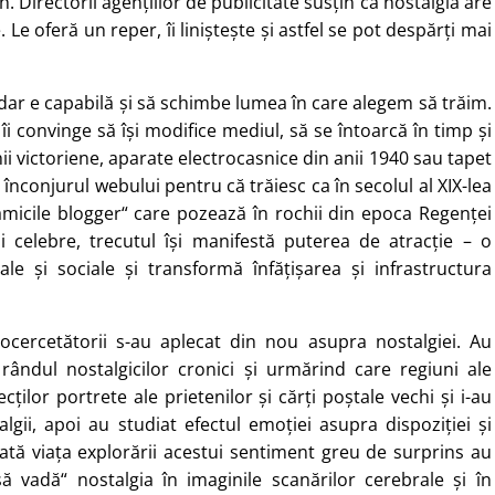
. Directorii agențiilor de publicitate susțin că nostalgia are
Le oferă un reper, îi liniștește și astfel se pot despărți mai
ar e capabilă și să schimbe lumea în care alegem să trăim.
i convinge să își modifice mediul, să se întoarcă în timp și
hii victoriene, aparate electrocasnice din anii 1940 sau tapet
t înconjurul webului pentru că trăiesc ca în secolul al XIX-lea
mămicile blogger“ care pozează în rochii din epoca Regenței
ii celebre, trecutul își manifestă puterea de atracție – o
le și sociale și transformă înfățișarea și infrastructura
rocercetătorii s-au aplecat din nou asupra nostalgiei. Au
n rândul nostalgicilor cronici și urmărind care regiuni ale
ților portrete ale prietenilor și cărți poștale vechi și i-au
gii, apoi au studiat efectul emoției asupra dispoziției și
ată viața explorării acestui sentiment greu de surprins au
să vadă“ nostalgia în imaginile scanărilor cerebrale și în