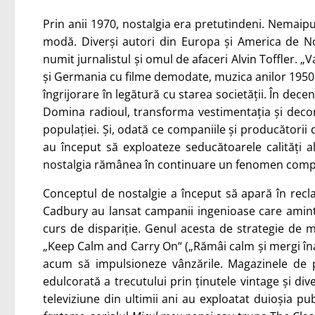
Prin anii 1970, nostalgia era pretutindeni. Nemaipun
modă. Diverși autori din Europa și America de Nor
numit jurnalistul și omul de afaceri Alvin Toffler. „
și Germania cu filme demodate, muzica anilor 1950 și
îngrijorare în legătură cu starea societății. În dece
Domina radioul, transforma vestimentația și decoraț
populației. Și, odată ce companiile și producătorii 
au început să exploateze seducătoarele calități 
nostalgia rămânea în continuare un fenomen compl
Conceptul de nostalgie a început să apară în recl
Cadbury au lansat campanii ingenioase care amint
curs de dispariție. Genul acesta de strategie de m
„Keep Calm and Carry On“ („Rămâi calm și mergi înai
acum să impulsioneze vânzările. Magazinele de p
edulcorată a trecutului prin ținutele vintage și di
televiziune din ultimii ani au exploatat duioșia pub