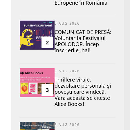
Europene în România
5 AUG 2026
COMUNICAT DE PRESĂ:
Voluntar la Festivalul
2
APOLODOR. Încep
înscrierile, hai!
3 AUG 2026
Thrillere virale,
dezvoltare personală și
3
povești care vindecă.
Vara aceasta se citește
Alice Books!
3 AUG 2026