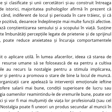
 și clasificate și unii cercetători și-au construit întreaga
e istorici, majoritatea psihologilor afirmă în prezent că
ând, indiferent de locul și perioada în care trăiesc, și că
pozitivă, deoarece îndeplinește mai multe funcții afective.
ază conștientizarea sensului și a scopului în viață. Susține
te îmbunătăți percepțiile legate de prietenie și de sprijinul
ire, poate reduce anxietatea și încuraja comportamentele
it o aplicare utilă. În lumea afacerilor, ideea că starea de
e resurse umane să se folosească de ea pentru a cultiva
iile au recurs la nostalgie pentru a stimula implicarea,
lor și pentru a promova o stare de bine la locul de muncă.
rganizații care apelează la intervenții emoționale ieftine
 ofere salarii mai bune, condiții superioare de lucru sau
lgia oamenilor reamintindu-le de vremurile bune, poate vor
ci și vor fi mai mulțumiți de viața lor profesională (sau cel
Nostalgia poate fi uneori un produs secundar al muncii în