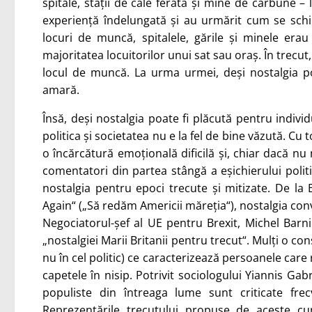
spitale, stații de cale ferată și mine de cărbune –
experiență îndelungată și au urmărit cum se schi
locuri de muncă, spitalele, gările și minele era
majoritatea locuitorilor unui sat sau oraș. În trecu
locul de muncă. La urma urmei, deși nostalgia p
amară.
Însă, deși nostalgia poate fi plăcută pentru individ
politica și societatea nu e la fel de bine văzută. Cu
o încărcătură emoțională dificilă și, chiar dacă nu 
comentatori din partea stângă a eșichierului politi
nostalgia pentru epoci trecute și mitizate. De l
Again“ („Să redăm Americii măreția“), nostalgia con
Negociatorul-șef al UE pentru Brexit, Michel Bar
„nostalgiei Marii Britanii pentru trecut“. Mulți o 
nu în cel politic) ce caracterizează persoanele care 
capetele în nisip. Potrivit sociologului Yiannis Gab
populiste din întreaga lume sunt criticate fre
Reprezentările trecutului propuse de aceste c