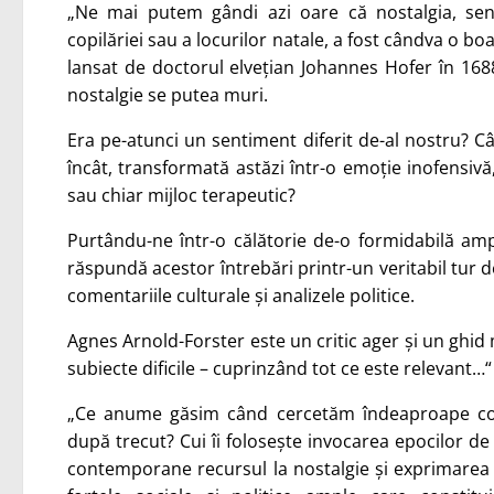
„Ne mai putem gândi azi oare că nostalgia, sen
copilăriei sau a locurilor natale, a fost cândva o bo
lansat de doctorul elvețian Johannes Hofer în 1688
nostalgie se putea muri.
Era pe-atunci un sentiment diferit de-al nostru? Câ
încât, transformată astăzi într-o emoție inofensivă,
sau chiar mijloc terapeutic?
Purtându-ne într-o călătorie de-o formidabilă amp
răspundă acestor întrebări printr-un veritabil tur de
comentariile culturale și analizele politice.
Agnes Arnold-Forster este un critic ager și un ghid 
subiecte dificile – cuprinzând tot ce este relevant…
„Ce anume găsim când cercetăm îndeaproape conț
după trecut? Cui îi folosește invocarea epocilor de 
contemporane recursul la nostalgie și exprimarea e