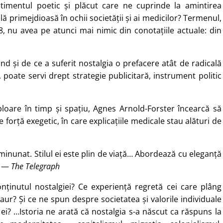
timentul poetic și plăcut care ne cuprinde la amintirea
ală primejdioasă în ochii societății și ai medicilor? Termenul,
, nu avea pe atunci mai nimic din conotațiile actuale: din
nd și de ce a suferit nostalgia o prefacere atât de radicală
 poate servi drept strategie publicitară, instrument politic
loare în timp și spațiu, Agnes Arnold-Forster încearcă să
 forță exegetic, în care explicațiile medicale stau alături de
minunat. Stilul ei este plin de viață… Abordează cu eleganță
“ —
The Telegraph
inutul nostalgiei? Ce experiență regretă cei care plâng
aur? Și ce ne spun despre societatea și valorile individuale
i? …Istoria ne arată că nostalgia s-a născut ca răspuns la