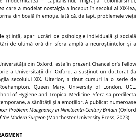
ie modernitatea – capitalismul, migrația, colonialismul,
a care a modelat nostalgia a început în secolul al XIX-lea,
rma din boală în emoție. Iată că, de fapt, problemele vieții
 știință, apar lucrări de psihologie individuală și socială
ări de ultimă oră din sfera amplă a neuroștiințelor și a
versității din Oxford, este în prezent Chancellor’s Fellow
rie a Universității din Oxford, a susținut un doctorat (la
ia secolului XIX. Ulterior, a ținut cursuri la o serie de
f Roehampton, Queen Mary, University of London, UCL,
School of Hygiene and Tropical Medicine. Sfera sa predilectă
temporane, a sănătății și a emoțiilor. A publicat numeroase
cer Problem: Malignancy in Nineteenth-Century Britain
(Oxford
of the Modern Surgeon
(Manchester University Press, 2023).
RAGMENT