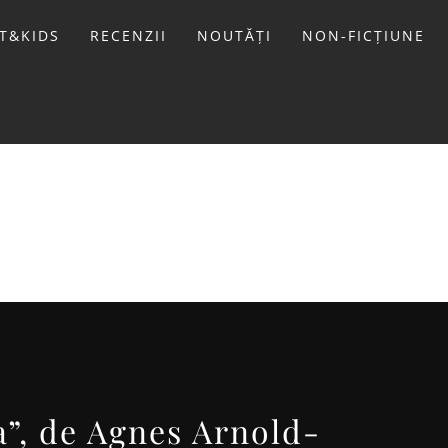
T&KIDS
RECENZII
NOUTĂȚI
NON-FICȚIUNE
LIVIU
a”, de Agnes Arnold-