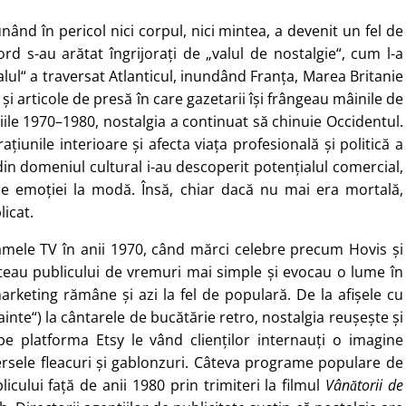
ând în pericol nici corpul, nici mintea, a devenit un fel de
d s-au arătat îngrijorați de „valul de nostalgie“, cum l-a
Valul“ a traversat Atlanticul, inundând Franța, Marea Britanie
 articole de presă în care gazetarii își frângeau mâinile de
niile 1970–1980, nostalgia a continuat să chinuie Occidentul.
iunile interioare și afecta viața profesională și politică a
din domeniul cultural i-au descoperit potențialul comercial,
ale emoției la modă. Însă, chiar dacă nu mai era mortală,
icat.
amele TV în anii 1970, când mărci celebre precum Hovis și
eau publicului de vremuri mai simple și evocau o lume în
arketing rămâne și azi la fel de populară. De la afișele cu
nte“) la cântarele de bucătărie retro, nostalgia reușește și
e platforma Etsy le vând clienților internauți o imagine
versele fleacuri și gablonzuri. Câteva programe populare de
licului față de anii 1980 prin trimiteri la filmul
Vânătorii de