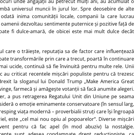
 locuri unde angajații au petrecut mulți ani, au acumulat o
mbă universul muncii în jurul lor. Spre deosebire de alte
u odată inima comunității locale, companii la care lucrau
t, oamenii dezvoltau sentimente puternice și pozitive față de
oate fi dulce-amară, de obicei este mai mult dulce decât
ul care o trăiește, reputația sa de factor care influențează
 toate transformările prin care a trecut, poartă în continuare
mai ucide, continuă să fie învinuită pentru multe rele. Unii
c au criticat recentele mișcări populiste pentru că trezesc
a Brexit la sloganul lui Donald Trump „Make America Great
vinge, farmecă și amăgește votanții să facă anumite alegeri.
nier, a pus retragerea Regatului Unit din Uniune pe seama
consideră o emoție eminamente conservatoare (în sensul larg,
resping viața modernă – proverbialii struți care își îngroapă
riel, este „cel mai nou opiu al popoarelor“. Diverse mișcări
cvent pentru că fac apel (în mod abuziv) la nostalgie.
urente sunt adesea condamnate drept reducționiste, ca