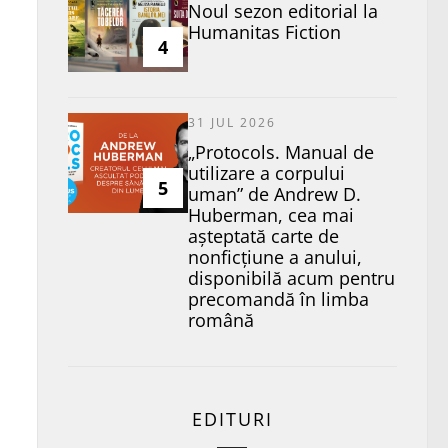
​Noul sezon editorial la
Humanitas Fiction
4
31 JUL 2026
„Protocols. Manual de
utilizare a corpului
5
uman” de Andrew D.
Huberman, cea mai
așteptată carte de
nonficțiune a anului,
disponibilă acum pentru
precomandă în limba
română
EDITURI