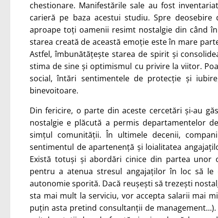
chestionare. Manifestările sale au fost inventariate
carieră pe baza acestui studiu. Spre deosebire d
aproape toți oamenii resimt nostalgie din când în c
starea creată de această emoție este în mare parte 
Astfel, îmbunătățește starea de spirit și consolide
stima de sine și optimismul cu privire la viitor. Poa
social, întări sentimentele de protecție și iub
binevoitoare.
Din fericire, o parte din aceste cercetări și-au găs
nostalgie e plăcută a permis departamentelor d
simțul comunității. În ultimele decenii, compan
sentimentul de apartenență și loialitatea angajați
Există totuși și abordări cinice din partea unor o
pentru a atenua stresul angajaților în loc să le
autonomie sporită. Dacă reușești să trezești nosta
sta mai mult la serviciu, vor accepta salarii mai mi
puțin asta pretind consultanții de management…). 