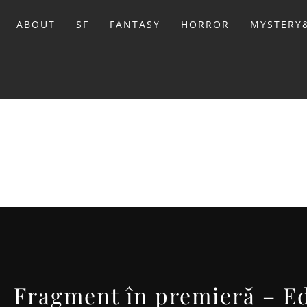
Sari
la
ABOUT
SF
FANTASY
HORROR
MYSTERY&
conținut
BIBL
Fragment în premieră – Ed