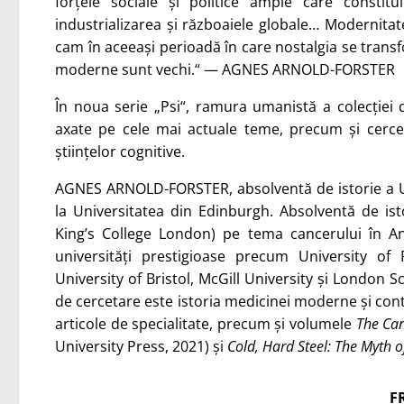
forțele sociale și politice ample care constitu
industrializarea și războaiele globale… Modernitate
cam în aceeași perioadă în care nostalgia se transfo
moderne sunt vechi.“ — AGNES ARNOLD-FORSTER
În noua serie „Psi“, ramura umanistă a colecției de
axate pe cele mai actuale teme, precum și cercet
științelor cognitive.
AGNES ARNOLD-FORSTER, absolventă de istorie a Uni
la Universitatea din Edinburgh. Absolventă de isto
King’s College London) pe tema cancerului în Angl
universități prestigioase precum University o
University of Bristol, McGill University și London 
de cercetare este istoria medicinei moderne și con
articole de specialitate, precum și volumele
The Can
University Press, 2021) și
Cold, Hard Steel: The Myth 
F