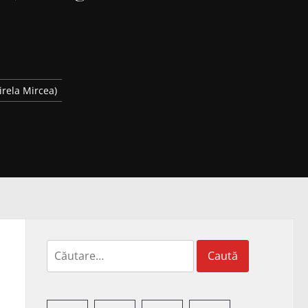
irela Mircea)
Caută
după: