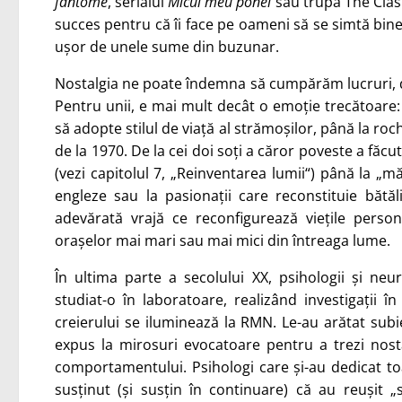
fantome
, serialul
Micul meu ponei
sau trupa The Clash
succes pentru că îi face pe oameni să se simtă bine. 
ușor de unele sume din buzunar.
Nostalgia ne poate îndemna să cumpărăm lucruri, d
Pentru unii, e mai mult decât o emoție trecătoare: î
să adopte stilul de viață al strămoșilor, până la roc
de la 1970. De la cei doi soți a căror poveste a făcu
(vezi capitolul 7, „Reinventarea lumii“) până la „
engleze sau la pasionații care reconstituie bătăl
adevărată vrajă ce reconfigurează viețile persona
orașelor mai mari sau mai mici din întreaga lume.
În ultima parte a secolului XX, psihologii și neu
studiat-o în laboratoare, realizând investigații î
creierului se iluminează la RMN. Le-au arătat subiec
expus la mirosuri evocatoare pentru a trezi nostal
comportamentului. Psihologi care și-au dedicat to
susținut (și susțin în continuare) că au reușit „