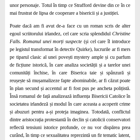
unor personaje. Totul în timp ce Strafford d
evine din ce în ce
mai frustrat de lipsa de cooperare a bisericii și a justiției.
Poate dacă am fi avut de-a face cu un roman scris de alter
egoul scriitorului irlandez, cel care scria splendidul
Christine
Falls. Romanul unei morți suspecte
(și cel care îl introduce
pe legistul transformat în detectiv Quirke), lucrurile ar fi mers
pe tiparul clasic al unei povești mystery ample și cu parfum
de ficțiune istorică, în care analiza societății și a tarelor unei
comunități închise, în care Biserica taie și spânzură și
reușește să mușamalizeze fapte abominabile, ar fi căzut poate
în plan secund și accentul ar fi fost pus pe ancheta polițistă.
Însă romanul de față analizează influența Bisericii Catolice în
societatea irlandeză și modul în care aceasta a acoperit crime
și abuzuri pentru a-și proteja imaginea. Totodată, c
onflictul
dintre aristocrația protestantă în declin și catolicii conservatori
reflectă tensiuni istorice profunde, ce nu vor dispărea prea
curând, în timp ce s
exualitatea reprezintă un fir tematic latent,