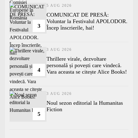
5 AUG 2026
COMUNICAT DE PRESĂ:
Voluntar la Festivalul APOLODOR.
3
Încep înscrierile, hai!
3 AUG 2026
Thrillere virale, dezvoltare
personală și povești care vindecă.
4
Vara aceasta se citește Alice Books!
3 AUG 2026
​Noul sezon editorial la Humanitas
Fiction
5