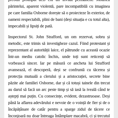
părintelui, aparent violentă, pare incompatibilă cu imaginea
pe care familia Osborne dorește să o proiecteze în exterior, de
oameni respectabili, plini de bani (deși situația e cu totul alta),
impecabili și lipsiți de pată.
Inspectorul St. John Strafford, un om rezervat, sobru și
metodic, este trimis să investigheze cazul. Fiind protestant și
reprezentant al autorității laice, el pătrunde cu această ocazie
într-un mediu catolic închis, unde toți sunt reticenți să
vorbească sincer. Iar pe măsură ce ancheta lui Strafford
avansează, el descoperă, deși se confruntă cu tăcerea și
protecția mutuală a clerului și a aristocrației, secrete bine
păzite ale familiei Osborne, dar și că totuși tainele din trecut
au darul să facă un arc peste timp și să iasă la iveală când te
aștepți mai puțin. Cu consecințe, evident, dezastruoase
. Deși
până la aflarea adevărului e nevoie de o voință de fier și de o
încăpățânare de catâr pentru a sparge zidul de tăcere ce
înconjoară nu doar întreaga întâmplare macabră, ci și trecutul