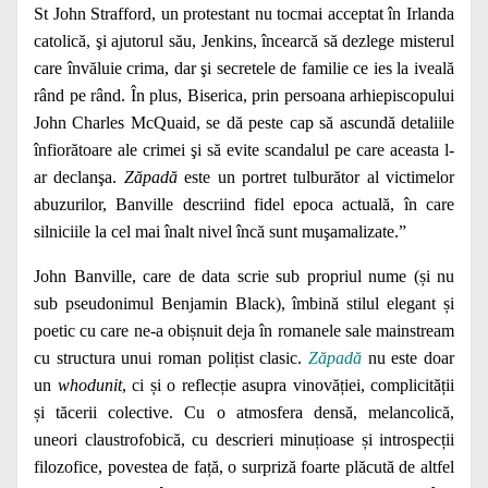
St John Strafford, un protestant nu tocmai acceptat în Irlanda
catolică, şi ajutorul său, Jenkins, încearcă să dezlege misterul
care învăluie crima, dar şi secretele de familie ce ies la iveală
rând pe rând. În plus, Biserica, prin persoana arhiepiscopului
John Charles McQuaid, se dă peste cap să ascundă detaliile
înfiorătoare ale crimei şi să evite scandalul pe care aceasta l-
ar declanşa.
Zăpadă
este un portret tulburător al victimelor
abuzurilor, Banville descriind fidel epoca actuală, în care
silniciile la cel mai înalt nivel încă sunt muşamalizate.”
John Banville, care de data scrie sub propriul nume (și nu
sub pseudonimul Benjamin Black), îmbină stilul elegant și
poetic cu care ne-a obișnuit deja în romanele sale mainstream
cu structura unui roman polițist clasic.
Zăpadă
nu este doar
un
whodunit
, ci și o reflecție asupra vinovăției, complicității
și tăcerii colective. Cu o atmosfera densă, melancolică,
uneori claustrofobică, cu descrieri minuțioase și introspecții
filozofice, povestea de față, o surpriză foarte plăcută de altfel