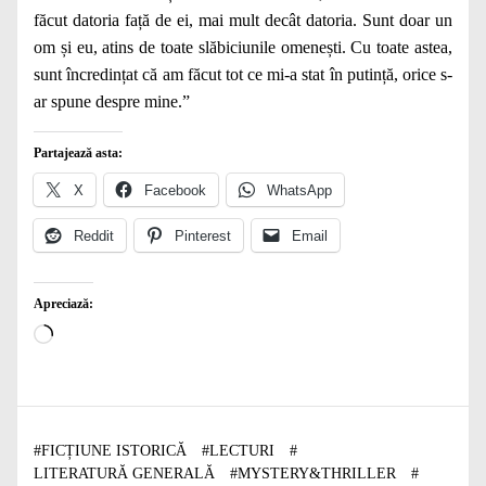
făcut datoria față de ei, mai mult decât datoria. Sunt doar un
om și eu, atins de toate slăbiciunile omenești. Cu toate astea,
sunt încredințat că am făcut tot ce mi-a stat în putință, orice s-
ar spune despre mine.”
Partajează asta:
X
Facebook
WhatsApp
Reddit
Pinterest
Email
Apreciază:
Încarc...
#
FICȚIUNE ISTORICĂ
#
LECTURI
#
LITERATURĂ GENERALĂ
#
MYSTERY&THRILLER
#