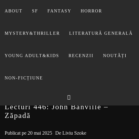
Sari
la
ABOUT
SF
FANTASY
HORROR
conținut
MYSTERY&THRILLER
LITERATURĂ GENERALĂ
BIBLIOTECA LUI
YOUNG ADULT&KIDS
RECENZII
NOUTĂȚI
FOSTUL BLOG FANSF
LIVIU
NON-FICȚIUNE
Lecturi 446: John Banville –
Zăpadă
Publicat pe
20 mai 2025
De
Liviu Szoke