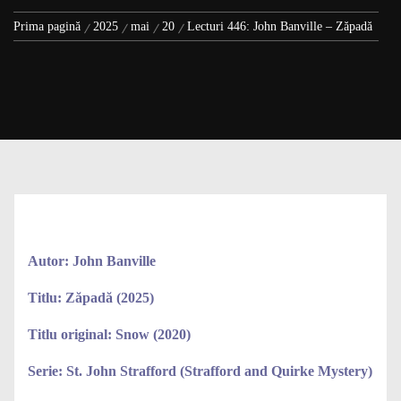
Prima pagină
2025
mai
20
Lecturi 446: John Banville – Zăpadă
Autor: John Banville
Titlu: Zăpadă (2025)
Titlu original: Snow (2020)
Serie: St. John Strafford (Strafford and Quirke Mystery)