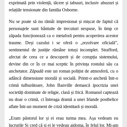
exprimată prin violență, tăcere și tabuuri, inclusiv abuzuri și
relațiile tensionate din familia Osborne.
Nu se poate să nu rămâi impresionat și mișcat de faptul că
personajele sunt bântuite de trecuturi nespuse, în timp ce
zăpada funcționează ca o metaforă pentru acoperirea acestor
traume. Deși cazului i se oferă o „rezolvare oficială”,
sentimentul de justiție rămâne totuși incomplet. Strafford,
afectat de ceea ce a descoperit și de corupția sistemului,
devine din ce în ce mai sceptic în privința rostului său ca
anchetator.
Zăpadă
este un roman polițist de atmosferă, cu o
adâncă dimensiune morală și socială. Printr-o anchetă într-o
crimă tulburătoare, John Banville demască ipocrizia unei
societăți dominate de religie, clasă și frică. Romanul captează
nu doar o crimă, ci întreaga dramă a unei Irlande postbelice
aflate într-un moment de criză identitară și morală.
„Eram păstorul lor și ei erau turma mea. Așa vedeam eu
lucrurile Si cred că și ei le vedeau aidoma, în felul lor. Mi-am