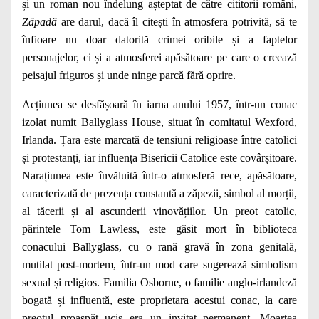
și un roman nou îndelung așteptat de către cititorii români,
Zăpadă
are darul, dacă îl citești în atmosfera potrivită, să te
înfioare nu doar datorită crimei oribile și a faptelor
personajelor, ci și a atmosferei apăsătoare pe care o creează
peisajul friguros și unde ninge parcă fără oprire.
Acțiunea se desfășoară în iarna anului 1957, într-un conac
izolat numit Ballyglass House, situat în comitatul Wexford,
Irlanda. Țara este marcată de tensiuni religioase între catolici
și protestanți, iar influența Bisericii Catolice este covârșitoare.
Narațiunea este învăluită într-o atmosferă rece, apăsătoare,
caracterizată de prezența constantă a zăpezii, simbol al morții,
al tăcerii și al ascunderii vinovățiilor. Un preot catolic,
părintele Tom Lawless, este găsit mort în biblioteca
conacului Ballyglass, cu o rană gravă în zona genitală,
mutilat post-mortem, într-un mod care sugerează simbolism
sexual și religios. Familia Osborne, o familie anglo-irlandeză
bogată și influentă, este proprietara acestui conac, la care
preotul proaspăt ucis era un invitat permanent. Moartea