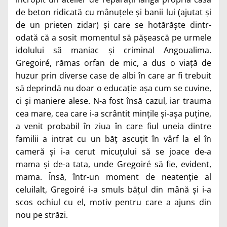
de beton ridicată cu mânuțele și banii lui (ajutat și
de un prieten zidar) și care se hotărăște dintr-
odată că a sosit momentul să pășească pe urmele
idolului să maniac și criminal Angoualima.
Gregoiré, rămas orfan de mic, a dus o viață de
huzur prin diverse case de albi în care ar fi trebuit
să deprindă nu doar o educație așa cum se cuvine,
ci și maniere alese. N-a fost însă cazul, iar trauma
cea mare, cea care i-a scrântit mințile și-așa puține,
a venit probabil în ziua în care fiul uneia dintre
familii a intrat cu un băț ascuțit în vârf la el în
cameră și i-a cerut micuțului să se joace de-a
mama și de-a tata, unde Gregoiré să fie, evident,
mama. Însă, într-un moment de neatenție al
celuilalt, Gregoiré i-a smuls bățul din mână și i-a
scos ochiul cu el, motiv pentru care a ajuns din
nou pe străzi.