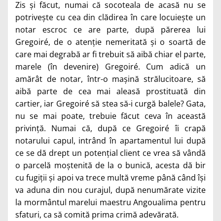
Zis și făcut, numai că socoteala de acasă nu se
potrivește cu cea din clădirea în care locuiește un
notar escroc ce are parte, după părerea lui
Gregoiré, de o atenție nemeritată și o soartă de
care mai degrabă ar fi trebuit să aibă chiar el parte,
marele (în devenire) Gregoiré. Cum adică un
amărât de notar, într-o mașină strălucitoare, să
aibă parte de cea mai aleasă prostituată din
cartier, iar Gregoiré să stea să-i curgă balele? Gata,
nu se mai poate, trebuie făcut ceva în această
privință. Numai că, după ce Gregoiré îi crapă
notarului capul, intrând în apartamentul lui după
ce se dă drept un potențial client ce vrea să vândă
o parcelă moștenită de la o bunică, acesta dă bir
cu fugiții și apoi va trece multă vreme până când își
va aduna din nou curajul, după nenumărate vizite
la mormântul marelui maestru Angoualima pentru
sfaturi, ca să comită prima crimă adevărată.