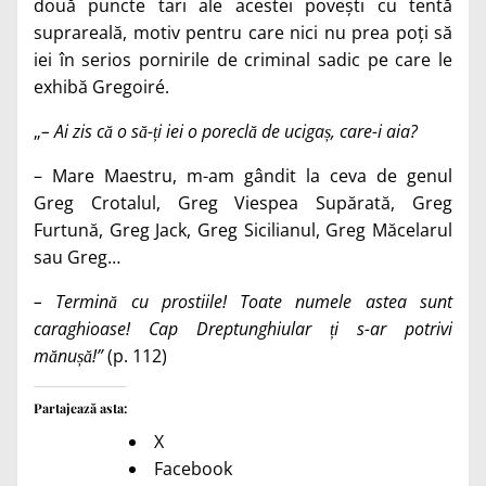
două puncte tari ale acestei povești cu tentă
suprareală, motiv pentru care nici nu prea poți să
iei în serios pornirile de criminal sadic pe care le
exhibă Gregoiré.
„
– Ai zis că o să-ți iei o poreclă de ucigaș, care-i aia?
– Mare Maestru, m-am gândit la ceva de genul
Greg Crotalul, Greg Viespea Supărată, Greg
Furtună, Greg Jack, Greg Sicilianul, Greg Măcelarul
sau Greg…
– Termină cu prostiile! Toate numele astea sunt
caraghioase! Cap Dreptunghiular ți s-ar potrivi
mănușă!”
(p. 112)
Partajează asta:
X
Facebook