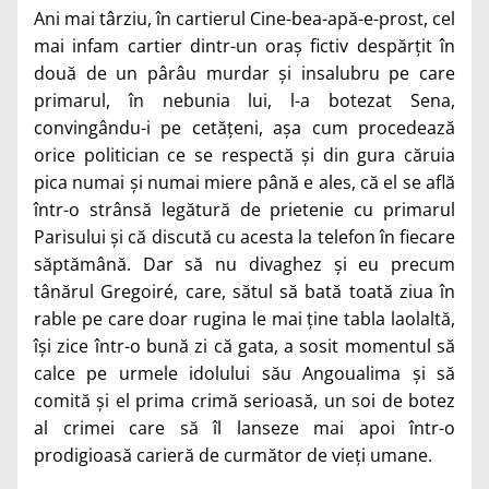
Ani mai târziu, în cartierul Cine-bea-apă-e-prost, cel
mai infam cartier dintr-un oraș fictiv despărțit în
două de un pârâu murdar și insalubru pe care
primarul, în nebunia lui, l-a botezat Sena,
convingându-i pe cetățeni, așa cum procedează
orice politician ce se respectă și din gura căruia
pica numai și numai miere până e ales, că el se află
într-o strânsă legătură de prietenie cu primarul
Parisului și că discută cu acesta la telefon în fiecare
săptămână. Dar să nu divaghez și eu precum
tânărul Gregoiré, care, sătul să bată toată ziua în
rable pe care doar rugina le mai ține tabla laolaltă,
își zice într-o bună zi că gata, a sosit momentul să
calce pe urmele idolului său Angoualima și să
comită și el prima crimă serioasă, un soi de botez
al crimei care să îl lanseze mai apoi într-o
prodigioasă carieră de curmător de vieți umane.