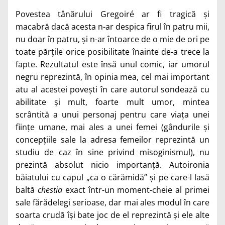
Povestea tânărului Gregoiré ar fi tragică și
macabră dacă acesta n-ar despica firul în patru mii,
nu doar în patru, și n-ar întoarce de o mie de ori pe
toate părțile orice posibilitate înainte de-a trece la
fapte. Rezultatul este însă unul comic, iar umorul
negru reprezintă, în opinia mea, cel mai important
atu al acestei povești în care autorul sondează cu
abilitate și mult, foarte mult umor, mintea
scrântită a unui personaj pentru care viața unei
ființe umane, mai ales a unei femei (gândurile și
concepțiile sale la adresa femeilor reprezintă un
studiu de caz în sine privind misoginismul), nu
prezintă absolut nicio importanță. Autoironia
băiatului cu capul „ca o cărămidă” și pe care-l lasă
baltă
chestia
exact într-un moment-cheie al primei
sale fărădelegi serioase, dar mai ales modul în care
soarta crudă își bate joc de el reprezintă și ele alte