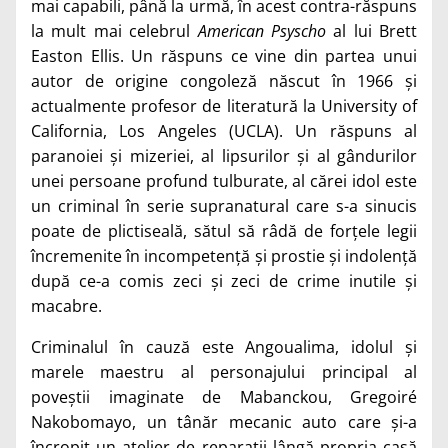
mai capabili, până la urmă, în acest contra-răspuns
la mult mai celebrul
American Psyscho
al lui Brett
Easton Ellis. Un răspuns ce vine din partea unui
autor de origine congoleză născut în 1966 și
actualmente profesor de literatură la University of
California, Los Angeles (UCLA). Un răspuns al
paranoiei și mizeriei, al lipsurilor și al gândurilor
unei persoane profund tulburate, al cărei idol este
un criminal în serie supranatural care s-a sinucis
poate de plictiseală, sătul să râdă de forțele legii
încremenite în incompetență și prostie și indolență
după ce-a comis zeci și zeci de crime inutile și
macabre.
Criminalul în cauză este Angoualima, idolul și
marele maestru al personajului principal al
poveștii imaginate de Mabanckou, Gregoiré
Nakobomayo, un tânăr mecanic auto care și-a
încropit un atelier de reparații lângă propria casă