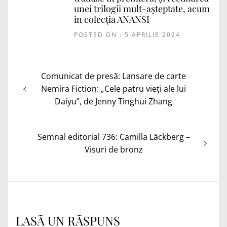
unei trilogii mult-așteptate, acum
în colecția ANANSI
POSTED ON : 5 APRILIE 2024
Navigare
Articolul
Comunicat de presă: Lansare de carte
în
anterior:
Nemira Fiction: „Cele patru vieți ale lui
articole
Daiyu”, de Jenny Tinghui Zhang
Articolul
Semnal editorial 736: Camilla Läckberg –
următor:
Visuri de bronz
LASĂ UN RĂSPUNS