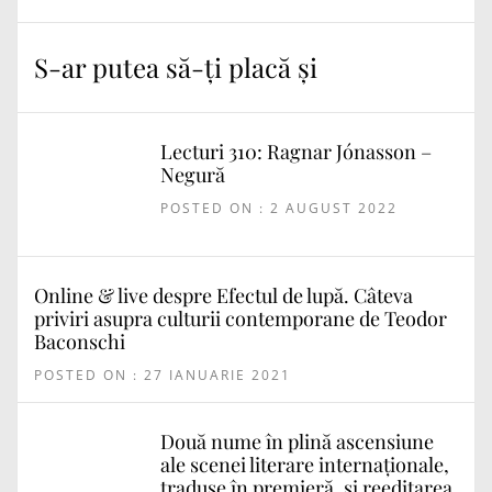
S-ar putea să-ți placă și
Lecturi 310: Ragnar Jónasson –
Negură
POSTED ON : 2 AUGUST 2022
Online & live despre Efectul de lupă. Câteva
priviri asupra culturii contemporane de Teodor
Baconschi
POSTED ON : 27 IANUARIE 2021
Două nume în plină ascensiune
ale scenei literare internaționale,
traduse în premieră, și reeditarea