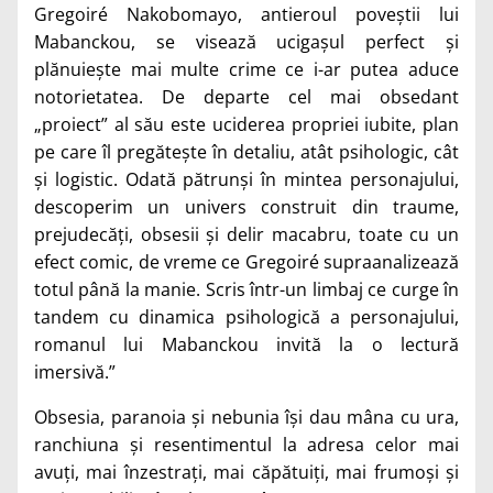
Gregoiré Nakobomayo, antieroul poveștii lui
Mabanckou, se visează ucigașul perfect și
plănuiește mai multe crime ce i-ar putea aduce
notorietatea. De departe cel mai obsedant
„proiect” al său este uciderea propriei iubite, plan
pe care îl pregătește în detaliu, atât psihologic, cât
și logistic. Odată pătrunși în mintea personajului,
descoperim un univers construit din traume,
prejudecăți, obsesii și delir macabru, toate cu un
efect comic, de vreme ce Gregoiré supraanalizează
totul până la manie. Scris într-un limbaj ce curge în
tandem cu dinamica psihologică a personajului,
romanul lui Mabanckou invită la o lectură
imersivă.”
Obsesia, paranoia și nebunia își dau mâna cu ura,
ranchiuna și resentimentul la adresa celor mai
avuți, mai înzestrați, mai căpătuiți, mai frumoși și