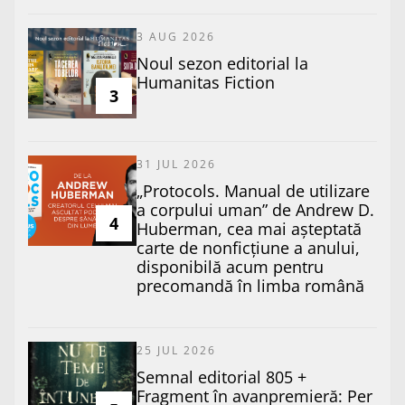
3 AUG 2026
​Noul sezon editorial la
Humanitas Fiction
3
31 JUL 2026
„Protocols. Manual de utilizare
a corpului uman” de Andrew D.
4
Huberman, cea mai așteptată
carte de nonficțiune a anului,
disponibilă acum pentru
precomandă în limba română
25 JUL 2026
Semnal editorial 805 +
Fragment în avanpremieră: Per