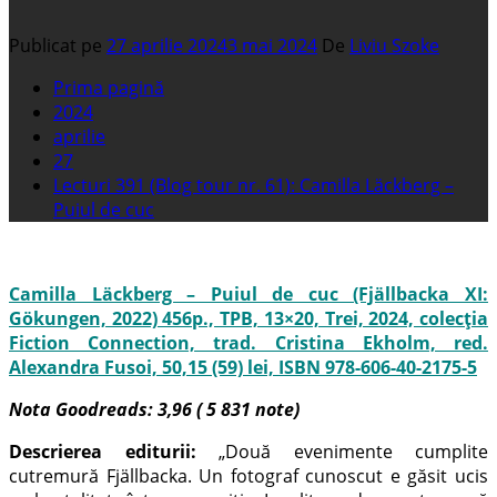
Publicat pe
27 aprilie 2024
3 mai 2024
De
Liviu Szoke
Prima pagină
2024
aprilie
27
Lecturi 391 (Blog tour nr. 61): Camilla Läckberg –
Puiul de cuc
Camilla Läckberg – Puiul de cuc (Fjällbacka XI:
Gökungen, 2022) 456p., TPB, 13×20, Trei, 2024, colecția
Fiction Connection, trad. Cristina Ekholm, red.
Alexandra Fusoi, 50,15 (59) lei, ISBN 978-606-40-2175-5
Nota Goodreads: 3,96 ( 5 831 note)
Descrierea editurii:
„Două evenimente cumplite
cutremură Fjällbacka. Un fotograf cunoscut e găsit ucis