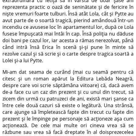
extraordinară cu fetița sa în vârstă de doar șase ani
reprezenta practic o oază de seninătate și de fericire în
niște vremuri foarte tulburi. Însă atât Lola, cât și Pytte au
avut parte de o soartă tragică, pierind amândouă într-un
incendiu ce avusese loc în apartamentul lor, după ce Lola
fusese împușcată mai întâi în cap. Însă poliția nu dăduse
doi bani pe cazul lor, iar acesta a rămas nerezolvat, până
când intră însă Erica în scenă și-și pune în minte să
rezolve cazul și să scrie și o carte despre tragica soartă a
Lolei și-a lui Pytte.
Mi-am dat seama de curând (mai cu seamă pentru că
citesc și un roman apărut la Editura Lebăda Neagră,
despre care voi scrie săptămâna viitoare) că, dacă avem
de-a face cu un caz din prezent și cu unul din trecut, să
zicem din urmă cu patruzeci de ani, există mari șanse ca
între cele două cazuri să existe o legătură. Una strânsă,
care ajunge să împletească fapte din trecut cu fapte din
prezent și le împinge pe personaje să acționeze așa cum
acționează. De cele mai multe ori cineva vrea să se
răzbune sau vrea să facă dreptate în al doisprezecelea