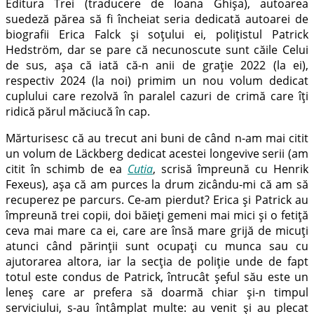
Editura Trei (traducere de Ioana Ghișa), autoarea
suedeză părea să fi încheiat seria dedicată autoarei de
biografii Erica Falck și soțului ei, polițistul Patrick
Hedström, dar se pare că necunoscute sunt căile Celui
de sus, așa că iată că-n anii de grație 2022 (la ei),
respectiv 2024 (la noi) primim un nou volum dedicat
cuplului care rezolvă în paralel cazuri de crimă care îți
ridică părul măciucă în cap.
Mărturisesc că au trecut ani buni de când n-am mai citit
un volum de
Läckberg dedicat acestei longevive serii (am
citit în schimb de ea
Cutia
, scrisă împreună cu Henrik
Fexeus), așa că am purces la drum zicându-mi că am să
recuperez pe parcurs. Ce-am pierdut? Erica și Patrick au
împreună trei copii, doi băieți gemeni mai mici și o fetiță
ceva mai mare ca ei, care are însă mare grijă de micuți
atunci când părinții sunt ocupați cu munca sau cu
ajutorarea altora, iar la secția de poliție unde de fapt
totul este condus de Patrick, întrucât șeful său este un
leneș care ar prefera să doarmă chiar și-n timpul
serviciului, s-au întâmplat multe: au venit și au plecat