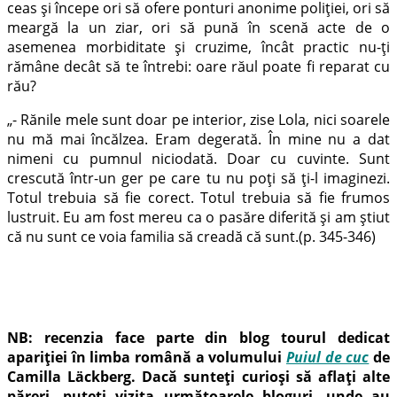
ceas și începe ori să ofere ponturi anonime poliției, ori să
meargă la un ziar, ori să pună în scenă acte de o
asemenea morbiditate și cruzime, încât practic nu-ți
rămâne decât să te întrebi: oare răul poate fi reparat cu
rău?
„- Rănile mele sunt doar pe interior, zise Lola, nici soarele
nu mă mai încălzea. Eram degerată. În mine nu a dat
nimeni cu pumnul niciodată. Doar cu cuvinte. Sunt
crescută într-un ger pe care tu nu poți să ți-l imaginezi.
Totul trebuia să fie corect. Totul trebuia să fie frumos
lustruit. Eu am fost mereu ca o pasăre diferită și am știut
că nu sunt ce voia familia să creadă că sunt.(p. 345-346)
NB: recenzia face parte din blog tourul dedicat
apariției în limba română a volumului
Puiul de cuc
de
Camilla Läckberg. Dacă sunteți curioși să aflați alte
păreri, puteți vizita următoarele bloguri, unde au