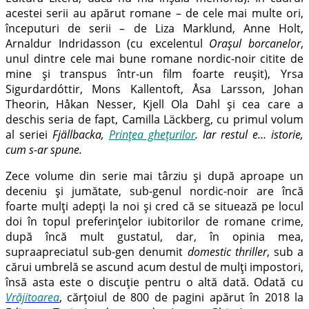
acestei serii au apărut romane – de cele mai multe ori,
începuturi de serii – de Liza Marklund, Anne Holt,
Arnaldur Indridasson (cu excelentul
Orașul borcanelor
,
unul dintre cele mai bune romane nordic-noir citite de
mine și transpus într-un film foarte reușit), Yrsa
Sigurdardóttir, Mons Kallentoft,
Åsa Larsson, Johan
Theorin, Håkan Nesser, Kjell Ola Dahl și cea care a
deschis seria de fapt, Camilla Läckberg, cu primul volum
al seriei
Fjällbacka
,
Prințea ghețurilor
. Iar restul e… istorie,
cum s-ar spune.
Zece volume din serie mai târziu și după aproape un
deceniu și jumătate, sub-genul nordic-noir are încă
foarte mulți adepți la noi și cred că se situează pe locul
doi în topul preferințelor iubitorilor de romane crime,
după încă mult gustatul, dar, în opinia mea,
supraapreciatul sub-gen denumit
domestic thriller
, sub a
cărui umbrelă se ascund acum destul de mulți impostori,
însă asta este o discuție pentru o altă dată. Odată cu
Vrăjitoarea
, cărțoiul de 800 de pagini apărut în 2018 la