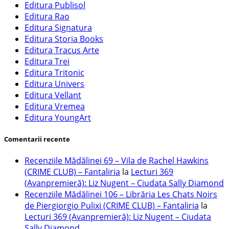
Editura Publisol
Editura Rao
Editura Signatura
Editura Storia Books
Editura Tracus Arte
Editura Trei
Editura Tritonic
Editura Univers
Editura Vellant
Editura Vremea
Editura YoungArt
Comentarii recente
Recenziile Mădălinei 69 – Vila de Rachel Hawkins
(CRIME CLUB) – Fantaliria
la
Lecturi 369
(Avanpremieră): Liz Nugent – Ciudata Sally Diamond
Recenziile Mădălinei 106 – Librăria Les Chats Noirs
de Piergiorgio Pulixi (CRIME CLUB) – Fantaliria
la
Lecturi 369 (Avanpremieră): Liz Nugent – Ciudata
Sally Diamond