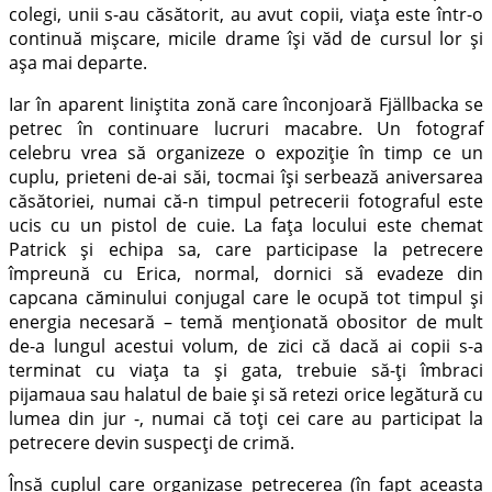
colegi, unii s-au căsătorit, au avut copii, viața este într-o
continuă mișcare, micile drame își văd de cursul lor și
așa mai departe.
Iar în aparent liniștita zonă care înconjoară
Fjällbacka se
petrec în continuare lucruri macabre. Un fotograf
celebru vrea să organizeze o expoziție în timp ce un
cuplu, prieteni de-ai săi, tocmai își serbează aniversarea
căsătoriei, numai că-n timpul petrecerii fotograful este
ucis cu un pistol de cuie. La fața locului este chemat
Patrick și echipa sa, care participase la petrecere
împreună cu Erica, normal, dornici să evadeze din
capcana căminului conjugal care le ocupă tot timpul și
energia necesară – temă menționată obositor de mult
de-a lungul acestui volum, de zici că dacă ai copii s-a
terminat cu viața ta și gata, trebuie să-ți îmbraci
pijamaua sau halatul de baie și să retezi orice legătură cu
lumea din jur -, numai că toți cei care au participat la
petrecere devin suspecți de crimă.
Însă cuplul care organizase petrecerea (în fapt aceasta