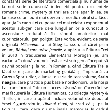
constantă serie de literatură comercială și nu numai de
la noi, serie cunoscută îndeosebi pentru excelentele
romane crime, mystery și thrillere care apar în ea, se
lansase cu ani buni mai devreme, nordic-noirul și-a făcut
apariția în cadrul ei cu poate cel mai celebru exponent al
acestui sub-gen care de-a lungul anilor a cunoscut o
ascensiune redutabilă în rândul amatorilor mai
cuprinzătorului gen polițist. Este vorba, evident, de seria
originală
Millennium
a lui Stieg Larsson, al cărei prim
volum,
Bărbați care urăsc femeile
, a apărut la Editura Trei
în 2010 în traducerea Elenei-Maria Morogan (eu am
varianta în două voume). Însă acest sub-gen a început să
devină popular și la noi, în România, când Editura Trei a
făcut o mișcare de marketing genială și, împreună cu
Gazeta Sporturilor, a lansat o serie de zece volume,
Seria
neagră
, care practic a pus bazele nordic-noirului la noi și
l-a transformat într-un succes răsunător (încercări se
mai făcuseră la Editura Humanitas, cu colecția Mystery &
Thriller, în care a apărut inclusiv volumul de debut al
Yrsei Sigurdardóttir,
Ultimul ritual
, și cred că și pe la
Editura Litera, dacă nu mă înșală memoria). În cadrul