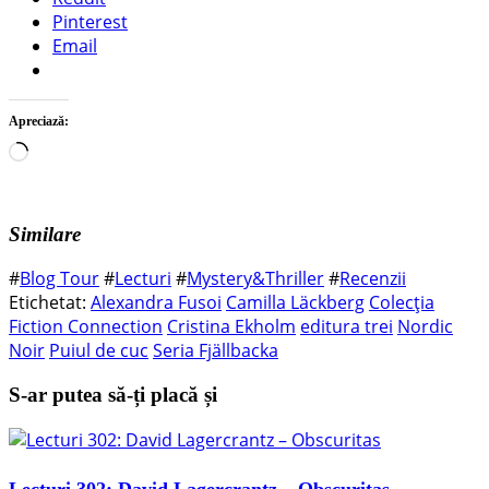
Pinterest
Email
Apreciază:
Încarc...
Similare
#
Blog Tour
#
Lecturi
#
Mystery&Thriller
#
Recenzii
Etichetat:
Alexandra Fusoi
Camilla Läckberg
Colecția
Fiction Connection
Cristina Ekholm
editura trei
Nordic
Noir
Puiul de cuc
Seria Fjällbacka
S-ar putea să-ți placă și
Lecturi 302: David Lagercrantz – Obscuritas