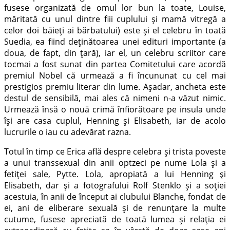
fusese organizată de omul lor bun la toate, Louise,
măritată cu unul dintre fiii cuplului și mamă vitregă a
celor doi băieți ai bărbatului) este și el celebru în toată
Suedia, ea fiind deținătoarea unei edituri importante (a
doua, de fapt, din țară), iar el, un celebru scriitor care
tocmai a fost sunat din partea Comitetului care acordă
premiul Nobel că urmează a fi încununat cu cel mai
prestigios premiu literar din lume. Așadar, ancheta este
destul de sensibilă, mai ales că nimeni n-a văzut nimic.
Urmează însă o nouă crimă înfiorătoare pe insula unde
își are casa cuplul, Henning și Elisabeth, iar de acolo
lucrurile o iau cu adevărat razna.
Totul în timp ce Erica află despre celebra și trista poveste
a unui transsexual din anii optzeci pe nume Lola și a
fetiței sale, Pytte. Lola, apropiată a lui Henning și
Elisabeth, dar și a fotografului Rolf Stenklo și a soției
acestuia, în anii de început ai clubului Blanche, fondat de
ei, ani de eliberare sexuală și de renunțare la multe
cutume, fusese apreciată de toată lumea și relația ei