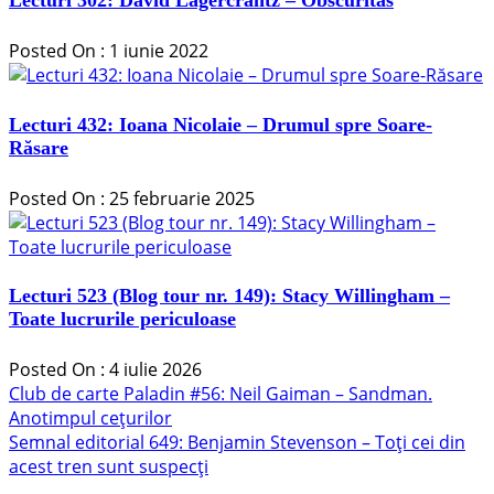
Posted On : 1 iunie 2022
Lecturi 432: Ioana Nicolaie – Drumul spre Soare-
Răsare
Posted On : 25 februarie 2025
Lecturi 523 (Blog tour nr. 149): Stacy Willingham –
Toate lucrurile periculoase
Posted On : 4 iulie 2026
Navigare
Articolul
Club de carte Paladin #56: Neil Gaiman – Sandman.
anterior:
Anotimpul cețurilor
în
Articolul
Semnal editorial 649: Benjamin Stevenson – Toți cei din
articole
următor:
acest tren sunt suspecți