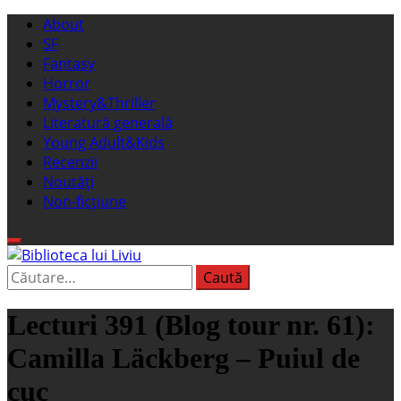
Sari
Meniu
About
la
principal
SF
conținut
Fantasy
Horror
Mystery&Thriller
Literatură generală
Young Adult&Kids
Recenzii
Noutăți
Non-ficțiune
Caută
Biblioteca lui Liviu
Fostul blog FanSF
după:
Lecturi 391 (Blog tour nr. 61):
Camilla Läckberg – Puiul de
cuc