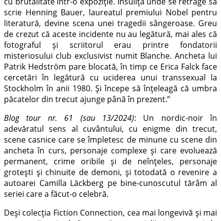
cu brutalitate într-o expoziție. Insulița unde se retrage să
scrie Henning Bauer, laureatul premiului Nobel pentru
literatură, devine scena unei tragedii sângeroase. Greu
de crezut că aceste incidente nu au legătură, mai ales că
fotograful și scriitorul erau printre fondatorii
misteriosului club exclusivist numit Blanche. Ancheta lui
Patrik Hedström pare blocată, în timp ce Erica Falck face
cercetări în legătură cu uciderea unui transsexual la
Stockholm în anii 1980. Și începe să înțeleagă că umbra
păcatelor din trecut ajunge până în prezent.”
Blog tour nr. 61 (sau 13/2024)
: Un nordic-noir în
adevăratul sens al cuvântului, cu enigme din trecut,
scene casnice care se împletesc de minune cu scene din
ancheta în curs, personaje complexe și care evoluează
permanent, crime oribile și de neînțeles, personaje
grotești și chinuite de demoni, și totodată o revenire a
autoarei Camilla Läckberg pe bine-cunoscutul tărâm al
seriei care a făcut-o celebră.
Deși colecția Fiction Connection, cea mai longevivă și mai