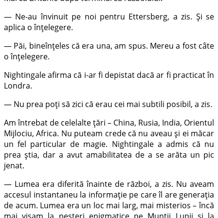
— Ne-au învinuit pe noi pentru Ettersberg, a zis. Și se
aplica o înțelegere.
— Păi, bineînțeles că era una, am spus. Mereu a fost câte
o înțelegere.
Nightingale afirma că i-ar fi depistat dacă ar fi practicat în
Londra.
— Nu prea poți să zici că erau cei mai subtili posibil, a zis.
Am întrebat de celelalte țări – China, Rusia, India, Orientul
Mijlociu, Africa. Nu puteam crede că nu aveau și ei măcar
un fel particular de magie. Nightingale a admis că nu
prea știa, dar a avut amabilitatea de a se arăta un pic
jenat.
— Lumea era diferită înainte de război, a zis. Nu aveam
accesul instantaneu la informație pe care îl are generația
de acum. Lumea era un loc mai larg, mai misterios – încă
mai visam la peșteri enigmatice pe Munții Lunii și la