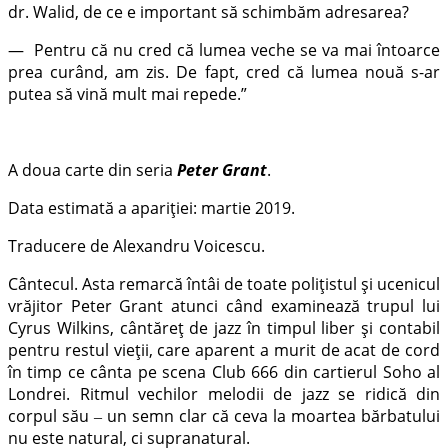
dr. Walid, de ce e important să schimbăm adresarea?
— Pentru că nu cred că lumea veche se va mai întoarce
prea curând, am zis. De fapt, cred că lumea nouă s-ar
putea să vină mult mai repede.”
A doua carte din seria
Peter Grant
.
Data estimată a apariției: martie 2019.
Traducere de Alexandru Voicescu.
Cântecul. Asta remarcă întâi de toate polițistul și ucenicul
vrăjitor Peter Grant atunci când examinează trupul lui
Cyrus Wilkins, cântăreț de jazz în timpul liber și contabil
pentru restul vieții, care aparent a murit de acat de cord
în timp ce cânta pe scena Club 666 din cartierul Soho al
Londrei. Ritmul vechilor melodii de jazz se ridică din
corpul său ‒ un semn clar că ceva la moartea bărbatului
nu este natural, ci supranatural.