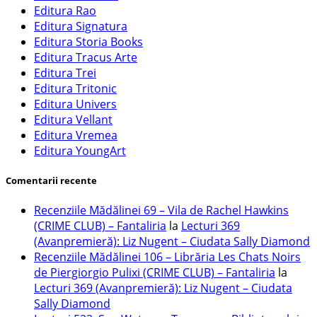
Editura Rao
Editura Signatura
Editura Storia Books
Editura Tracus Arte
Editura Trei
Editura Tritonic
Editura Univers
Editura Vellant
Editura Vremea
Editura YoungArt
Comentarii recente
Recenziile Mădălinei 69 – Vila de Rachel Hawkins
(CRIME CLUB) – Fantaliria
la
Lecturi 369
(Avanpremieră): Liz Nugent – Ciudata Sally Diamond
Recenziile Mădălinei 106 – Librăria Les Chats Noirs
de Piergiorgio Pulixi (CRIME CLUB) – Fantaliria
la
Lecturi 369 (Avanpremieră): Liz Nugent – Ciudata
Sally Diamond