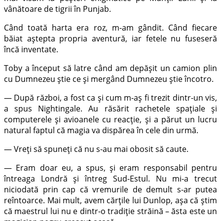
vânătoare de tigrii în Punjab.
Când toată harta era roz, m-am gândit. Când fiecare
băiat aștepta propria aventură, iar fetele nu fuseseră
încă inventate.
Toby a început să latre când am depășit un camion plin
cu Dumnezeu știe ce și mergând Dumnezeu știe încotro.
— După război, a fost ca și cum m-aș fi trezit dintr-un vis,
a spus Nightingale. Au răsărit rachetele spațiale și
computerele și avioanele cu reacție, și a părut un lucru
natural faptul că magia va dispărea în cele din urmă.
— Vreți să spuneți că nu s-au mai obosit să caute.
— Eram doar eu, a spus, și eram responsabil pentru
întreaga Londră și întreg Sud-Estul. Nu mi-a trecut
niciodată prin cap că vremurile de demult s-ar putea
reîntoarce. Mai mult, avem cărțile lui Dunlop, așa că știm
că maestrul lui nu e dintr-o tradiție străină – ăsta este un