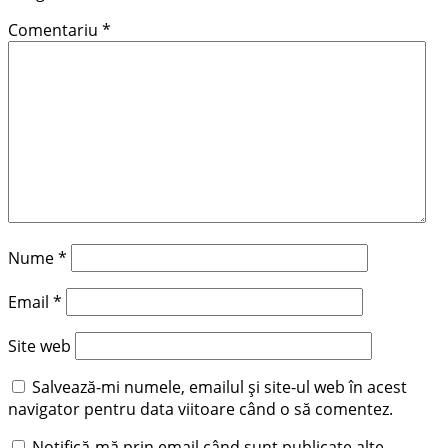
Comentariu
*
Nume
*
Email
*
Site web
Salvează-mi numele, emailul și site-ul web în acest
navigator pentru data viitoare când o să comentez.
Notifică-mă prin email când sunt publicate alte