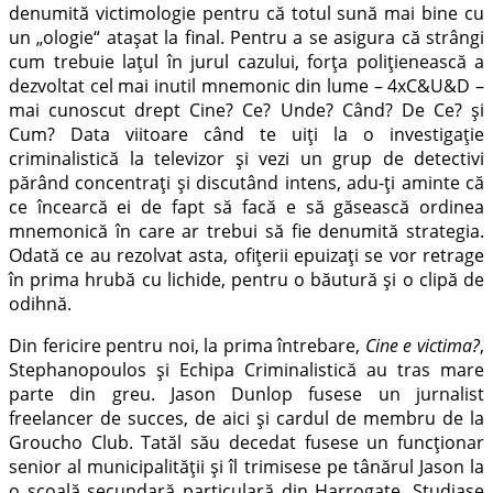
denumită victimologie pentru că totul sună mai bine cu
un „ologie“ atașat la final. Pentru a se asigura că strângi
cum trebuie lațul în jurul cazului, forța polițienească a
dezvoltat cel mai inutil mnemonic din lume – 4xC&U&D –
mai cunoscut drept Cine? Ce? Unde? Când? De Ce? și
Cum? Data viitoare când te uiți la o investigație
criminalistică la televizor și vezi un grup de detectivi
părând concentrați și discutând intens, adu-ți aminte că
ce încearcă ei de fapt să facă e să găsească ordinea
mnemonică în care ar trebui să fie denumită strategia.
Odată ce au rezolvat asta, ofițerii epuizați se vor retrage
în prima hrubă cu lichide, pentru o băutură și o clipă de
odihnă.
Din fericire pentru noi, la prima întrebare,
Cine e victima?
,
Stephanopoulos și Echipa Criminalistică au tras mare
parte din greu. Jason Dunlop fusese un jurnalist
freelancer de succes, de aici și cardul de membru de la
Groucho Club. Tatăl său decedat fusese un funcționar
senior al municipalității și îl trimisese pe tânărul Jason la
o școală secundară particulară din Harrogate. Studiase