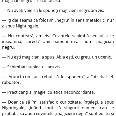
magician negru crescut acasă.
— Nu aveți voie să le spuneți magicieni negri, am zis.
— Îți dai seama că folosim „negru“ în sens metaforic, nu?
a spus Nightingale.
— Nu contează, am zis. Cuvintele schimbă sensul a ce
înseamnă, corect? Unii oameni m-ar numi magician
negru.
— Nu ești magician, a spus. Abia ești, cu greu, un ucenic.
— Schimbați subiectul, am zis.
— Atunci cum ar trebui să le spunem? a întrebat el,
răbdător.
— Practicanți ai magiei cu etică neconcordantă.
— Doar ca să îmi satisfac o curiozitate, înțelegi, a spus
Nightingale, ținând cont că singurii oameni care e
probabil să audă cuvintele „magicieni negri“ sunt eu, tu și