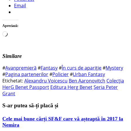
Email
Apreciază:
Încarc...
Similare
#
Avanpremieră
#
Fantasy
#
În curs de apariție
#
Mystery
#
Pagina partenerilor
#
Policier
#
Urban Fantasy
Etichetat:
Alexandru Voicescu
Ben Aaronovitch
Colecția
HerG Benet Passport
Editura Herg Benet
Seria Peter
Grant
S-ar putea să-ți placă și
Cele mai bune cărți SF&F care vă așteaptă în 2017 la
Nemira