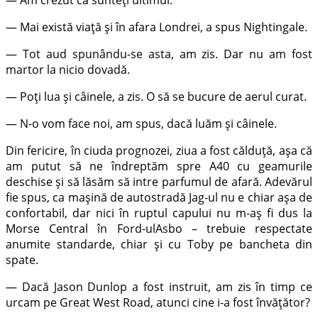
— Mai există viață și în afara Londrei, a spus Nightingale.
— Tot aud spunându-se asta, am zis. Dar nu am fost
martor la nicio dovadă.
— Poți lua și câinele, a zis. O să se bucure de aerul curat.
— N-o vom face noi, am spus, dacă luăm și câinele.
Din fericire, în ciuda prognozei, ziua a fost călduță, așa că
am putut să ne îndreptăm spre A40 cu geamurile
deschise și să lăsăm să intre parfumul de afară. Adevărul
fie spus, ca mașină de autostradă Jag-ul nu e chiar așa de
confortabil, dar nici în ruptul capului nu m-aș fi dus la
Morse Central în Ford-ulAsbo – trebuie respectate
anumite standarde, chiar și cu Toby pe bancheta din
spate.
— Dacă Jason Dunlop a fost instruit, am zis în timp ce
urcam pe Great West Road, atunci cine i-a fost învățător?