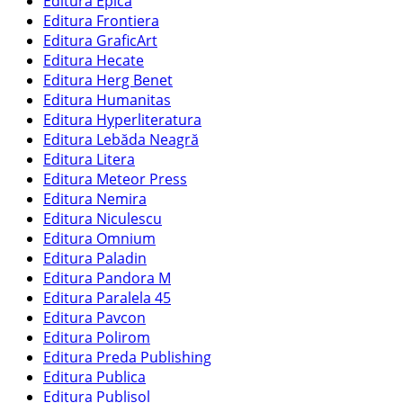
Editura Epica
Editura Frontiera
Editura GraficArt
Editura Hecate
Editura Herg Benet
Editura Humanitas
Editura Hyperliteratura
Editura Lebăda Neagră
Editura Litera
Editura Meteor Press
Editura Nemira
Editura Niculescu
Editura Omnium
Editura Paladin
Editura Pandora M
Editura Paralela 45
Editura Pavcon
Editura Polirom
Editura Preda Publishing
Editura Publica
Editura Publisol