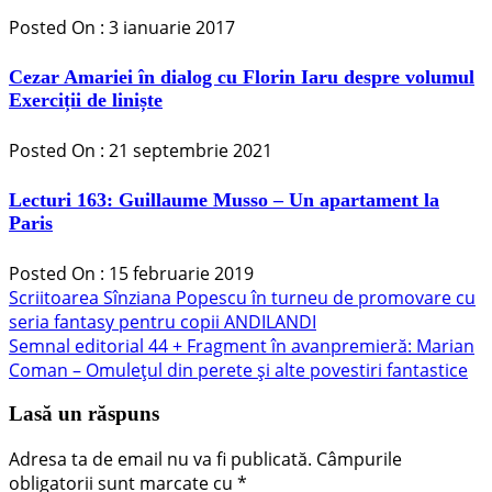
Posted On : 3 ianuarie 2017
Cezar Amariei în dialog cu Florin Iaru despre volumul
Exerciții de liniște
Posted On : 21 septembrie 2021
Lecturi 163: Guillaume Musso – Un apartament la
Paris
Posted On : 15 februarie 2019
Navigare
Articolul
Scriitoarea Sînziana Popescu în turneu de promovare cu
anterior:
seria fantasy pentru copii ANDILANDI
în
Articolul
Semnal editorial 44 + Fragment în avanpremieră: Marian
articole
următor:
Coman – Omulețul din perete și alte povestiri fantastice
Lasă un răspuns
Adresa ta de email nu va fi publicată.
Câmpurile
obligatorii sunt marcate cu
*