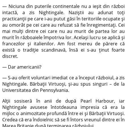
— Niciuna din puterile continentale nu a ieșit din război
intactă, a zis Nightingale. Naziștii au adunat toți
practicanții pe care i-au putut găsi în teritoriile ocupate și
au omorât pe cei care au refuzat să fie înregimentați. Cei
mai mulți dintre cei care nu au murit de partea lor au
murit în războaiele împotriva lor. Același lucru se aplică și
francezilor și italienilor. Am fost mereu de părere că
există o tradiție scandinavă, însă ei s-au ținut foarte
discret.
— Dar americanii?
— S-au oferit voluntari imediat ce a început războiul, a zis
Nightingale. Bărbații Virtuoși, și-au spus singuri – de la
Universitatea din Pennsylvania.
Alții sosiseră în anii de după Pearl Harbour, iar
Nightingale avusese întotdeauna impresia că era la
mijloc o animozitate profundă între ei și Bărbații Virtuoși.
Credea că era îndoielnic să se fi întors vreunul dintre ei în
Marea Britanie după terminarea războiului.