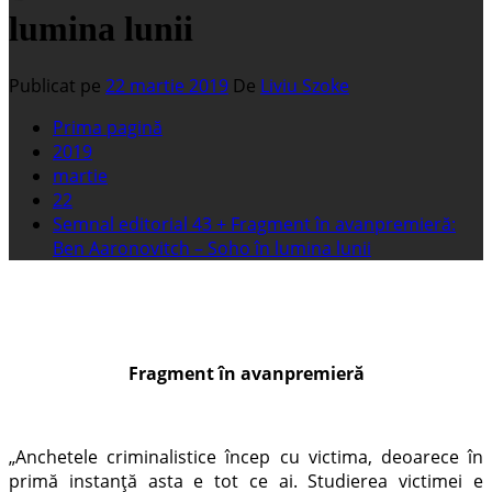
lumina lunii
Publicat pe
22 martie 2019
De
Liviu Szoke
Prima pagină
2019
martie
22
Semnal editorial 43 + Fragment în avanpremieră:
Ben Aaronovitch – Soho în lumina lunii
Fragment în avanpremieră
„Anchetele criminalistice încep cu victima, deoarece în
primă instanță asta e tot ce ai. Studierea victimei e