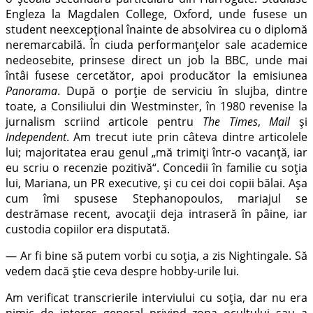
Engleza la Magdalen College, Oxford, unde fusese un
student neexcepțional înainte de absolvirea cu o diplomă
neremarcabilă. În ciuda performanțelor sale academice
nedeosebite, prinsese direct un job la BBC, unde mai
întâi fusese cercetător, apoi producător la emisiunea
Panorama
. După o porție de serviciu în slujba, dintre
toate, a Consiliului din Westminster, în 1980 revenise la
jurnalism scriind articole pentru
The Times
,
Mail
și
Independent
. Am trecut iute prin câteva dintre articolele
lui; majoritatea erau genul „mă trimiți într-o vacanță, iar
eu scriu o recenzie pozitivă“. Concedii în familie cu soția
lui, Mariana, un PR executive, și cu cei doi copii bălai. Așa
cum îmi spusese Stephanopoulos, mariajul se
destrămase recent, avocații deja intraseră în pâine, iar
custodia copiilor era disputată.
— Ar fi bine să putem vorbi cu soția, a zis Nightingale. Să
vedem dacă știe ceva despre hobby-urile lui.
Am verificat transcrierile interviului cu soția, dar nu era
nimic de interes general privind zona ocultului sau a