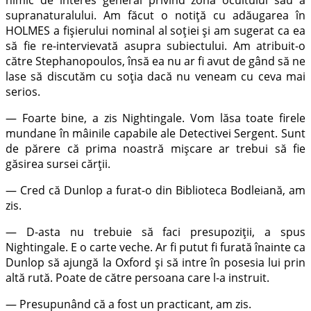
supranaturalului. Am făcut o notiță cu adăugarea în
HOLMES a fișierului nominal al soției și am sugerat ca ea
să fie re-intervievată asupra subiectului. Am atribuit-o
către Stephanopoulos, însă ea nu ar fi avut de gând să ne
lase să discutăm cu soția dacă nu veneam cu ceva mai
serios.
— Foarte bine, a zis Nightingale. Vom lăsa toate firele
mundane în mâinile capabile ale Detectivei Sergent. Sunt
de părere că prima noastră mișcare ar trebui să fie
găsirea sursei cărții.
— Cred că Dunlop a furat-o din Biblioteca Bodleiană, am
zis.
— D-asta nu trebuie să faci presupoziții, a spus
Nightingale. E o carte veche. Ar fi putut fi furată înainte ca
Dunlop să ajungă la Oxford și să intre în posesia lui prin
altă rută. Poate de către persoana care l-a instruit.
— Presupunând că a fost un practicant, am zis.