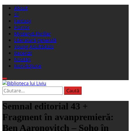
Sari
Meniu
About
la
principal
SF
conținut
Fantasy
Horror
Mystery&Thriller
Literatură generală
Young Adult&Kids
Recenzii
Noutăți
Non-ficțiune
Caută
Biblioteca lui Liviu
Fostul blog FanSF
după:
Semnal editorial 43 +
Fragment în avanpremieră:
Ben Aaronovitch – Soho în