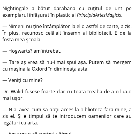
Nightingale a bătut darabana cu cuțitul de unt pe
exemplarul înfășurat în plastic al
PrincipiaArtesMagicis
.
— Nimeni nu ține întâmplător la el o astfel de carte, a zis.
În plus, recunosc celălalt însemn al bibliotecii. E de la
fosta mea școală.
— Hogwarts? am întrebat.
— Tare aș vrea să nu-i mai spui așa. Putem să mergem
cu mașina la Oxford în dimineața asta.
— Veniți cu mine?
Dr. Walid fusese foarte clar cu toată treaba de a o lua-o
mai ușor.
— N-ai avea cum să obții acces la bibliotecă fără mine, a
zis el. Și e timpul să te introducem oamenilor care au
legături cu arta.
— Am crezut că sunteți ultimul.