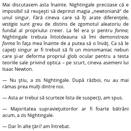
Mai discutasem asta înainte. Nightingale precizase că e
imposibil să reușești să deprinzi magia „newtoniană“ de
unul singur. Fără cineva care să îți arate diferențele,
vestigia
sunt greu de distins de zgomotul aleatoriu de
fundal al propriului creier. La fel era și pentru
forma
;
Nightingale trebuia întotdeauna să îmi demonstreze
forma
în fața mea înainte de a putea să o învăț. Ca să le
capeți singur ar fi trebuit să fii un monomaniac nebun
care și-ar deforma propriul glob ocular pentru a testa
teoriile sale privind optica – pe scurt, cineva asemeni lui
Isaac Newton.
— Nu știu, a zis Nightingale. După război, nu au mai
rămas prea mulți dintre noi.
— Asta ar trebui să scurteze lista de suspecți, am spus.
— Majoritatea supraviețuitorilor ar fi foarte bătrâni
acum, a zis Nightingale.
— Dar în alte țări? am întrebat.