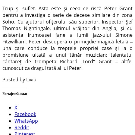
Trup și suflet. Asta este și ceea ce riscă Peter Grant
pentru a investiga o serie de decese similare din zona
Soho. Cu ajutorul ofițerului său superior, Inspector Șef
Thomas Nightingale, ultimul vrăjitor din Anglia, și cu
asistența frumoasei fane a lumii jazz-ului Simone
Fitzwilliam, Peter descoperă o primejdie magică letală ‒
una care conduce la treptele propriei case și la o
promisiune uitată a unui tânăr muzician: talentatul
cântăreț de trompetă Richard „Lord“ Grant ‒ altfel
cunoscut ca dragul tată al lui Peter.
Posted by Liviu
Partajează asta:
X
Facebook
WhatsApp
Reddit
Pinterest