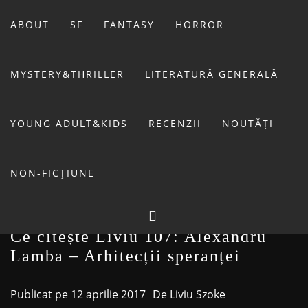
Sari
la
ABOUT
SF
FANTASY
HORROR
conținut
MYSTERY&THRILLER
LITERATURĂ GENERALĂ
BIBLIOTECA LUI
YOUNG ADULT&KIDS
RECENZII
NOUTĂȚI
FOSTUL BLOG FANSF
LIVIU
NON-FICȚIUNE
Ce citește Liviu 107: Alexandru
Lamba – Arhitecții speranței
Publicat pe
12 aprilie 2017
De
Liviu Szoke