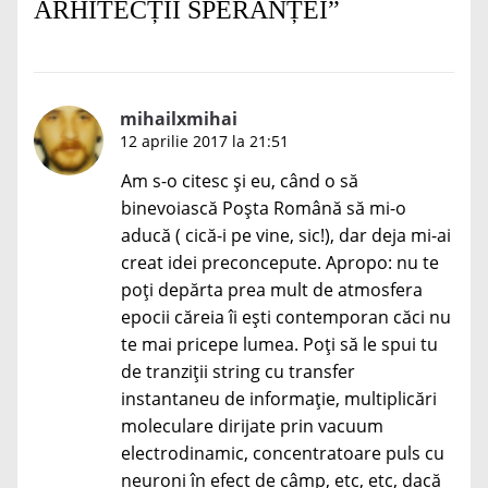
ARHITECȚII SPERANȚEI
”
mihailxmihai
12 aprilie 2017 la 21:51
Am s-o citesc și eu, când o să
binevoiască Poșta Română să mi-o
aducă ( cică-i pe vine, sic!), dar deja mi-ai
creat idei preconcepute. Apropo: nu te
poți depărta prea mult de atmosfera
epocii căreia îi ești contemporan căci nu
te mai pricepe lumea. Poți să le spui tu
de tranziții string cu transfer
instantaneu de informație, multiplicări
moleculare dirijate prin vacuum
electrodinamic, concentratoare puls cu
neuroni în efect de câmp, etc, etc, dacă