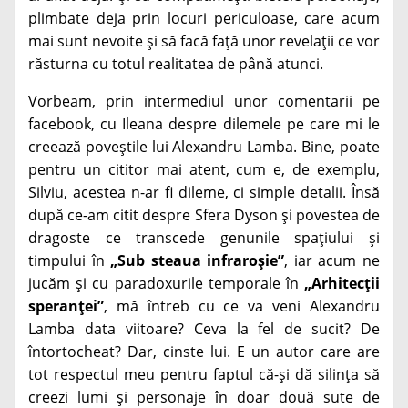
plimbate deja prin locuri periculoase, care acum
mai sunt nevoite și să facă față unor revelații ce vor
răsturna cu totul realitatea de până atunci.
Vorbeam, prin intermediul unor comentarii pe
facebook, cu Ileana despre dilemele pe care mi le
creează poveștile lui Alexandru Lamba. Bine, poate
pentru un cititor mai atent, cum e, de exemplu,
Silviu, acestea n-ar fi dileme, ci simple detalii. Însă
după ce-am citit despre Sfera Dyson și povestea de
dragoste ce transcede genunile spațiului și
timpului în
„Sub steaua infraroșie”
, iar acum ne
jucăm și cu paradoxurile temporale în
„Arhitecții
speranței”
, mă întreb cu ce va veni Alexandru
Lamba data viitoare? Ceva la fel de sucit? De
întortocheat? Dar, cinste lui. E un autor care are
tot respectul meu pentru faptul că-și dă silința să
creezi lumi și personaje în doar două sute de