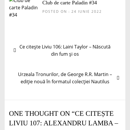
Club de carte Paladin #34
POSTED ON : 24 IUNIE 2022
Navigare
Articolul
Ce citește Liviu 106: Laini Taylor – Născută
în
anterior:
din fum și os
articole
Articolul
Urzeala Tronurilor, de George R.R. Martin –
următor:
ediție nouă în formatul colecției Nautilus
ONE THOUGHT ON “
CE CITEȘTE
LIVIU 107: ALEXANDRU LAMBA –