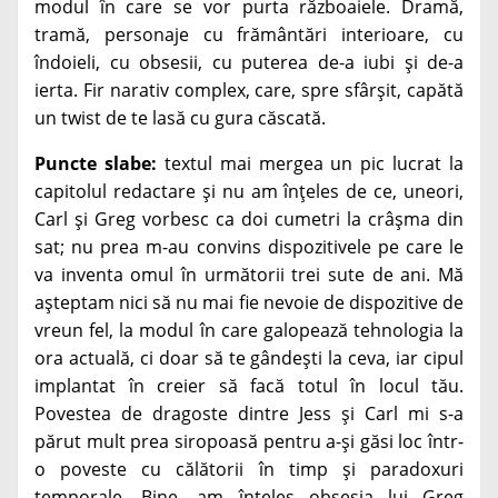
modul în care se vor purta războaiele. Dramă,
tramă, personaje cu frământări interioare, cu
îndoieli, cu obsesii, cu puterea de-a iubi și de-a
ierta. Fir narativ complex, care, spre sfârșit, capătă
un twist de te lasă cu gura căscată.
Puncte slabe:
textul mai mergea un pic lucrat la
capitolul redactare și nu am înțeles de ce, uneori,
Carl și Greg vorbesc ca doi cumetri la crâșma din
sat; nu prea m-au convins dispozitivele pe care le
va inventa omul în următorii trei sute de ani. Mă
așteptam nici să nu mai fie nevoie de dispozitive de
vreun fel, la modul în care galopează tehnologia la
ora actuală, ci doar să te gândești la ceva, iar cipul
implantat în creier să facă totul în locul tău.
Povestea de dragoste dintre Jess și Carl mi s-a
părut mult prea siropoasă pentru a-și găsi loc într-
o poveste cu călătorii în timp și paradoxuri
temporale. Bine, am înțeles obsesia lui Greg