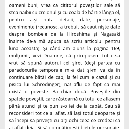
oameni buni, vrea ca cititorul poveștilor sale să
stea naibii cu creionul și cu coala de hârtie lângă el,
pentru a-și nota detalii, date, personaje,
evenimente (recunosc, a trebuit să caut niște date
despre bombele de la Hiroshima și Nagasaki
înainte de-a mă apuca să scriu articolul pentru
luna aceasta). Și când am ajuns la pagina 169,
mulțumit, vezi Doamne, că pricepusem tot ce-a
vrut să spună autorul cel șiret (deși partea cu
paradoxurile temporale mi-a dat și-mi va da în
continuare bătăi de cap, la fel cum e cazul și cu
pisica lui Schrodinger), na! aflu de fapt că mai
există o poveste. Ba chiar două. Poveștile din
spatele poveștii, care răstoarnă cu totul ce aflasem
până atunci și te pun s-o iei de la capăt. Sau să
reconsideri tot ce ai aflat, să lași totul deoparte și
să începi să privești cu alți ochi ceea ce credeai că
ai aflat deja. Și să compătimești bietele personaje,