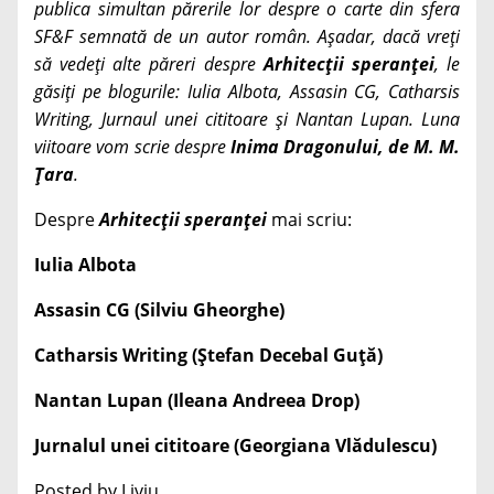
publica simultan părerile lor despre o carte din sfera
SF&F semnată de un autor român. Așadar, dacă vreți
să vedeți alte păreri despre
Arhitecții speranței
, le
găsiți pe blogurile: Iulia Albota, Assasin CG, Catharsis
Writing, Jurnaul unei cititoare și Nantan Lupan. Luna
viitoare vom scrie despre
Inima Dragonului, de M. M.
Țara
.
Despre
Arhitecții speranței
mai scriu:
Iulia Albota
Assasin CG (Silviu Gheorghe)
Catharsis Writing (Ștefan Decebal Guță)
Nantan Lupan (Ileana Andreea Drop)
Jurnalul unei cititoare (Georgiana Vlădulescu)
Posted by Liviu