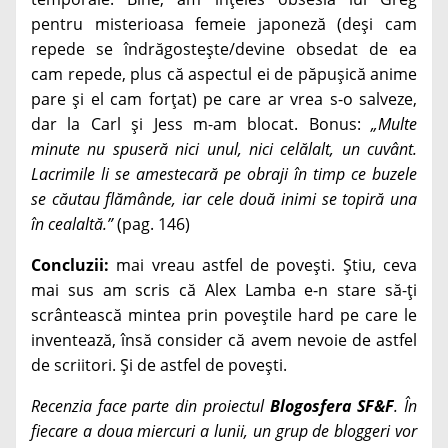
pentru misterioasa femeie japoneză (deși cam
repede se îndrăgostește/devine obsedat de ea
cam repede, plus că aspectul ei de păpușică anime
pare și el cam forțat) pe care ar vrea s-o salveze,
dar la Carl și Jess m-am blocat. Bonus:
„Multe
minute nu spuseră nici unul, nici celălalt, un cuvânt.
Lacrimile li se amestecară pe obraji în timp ce buzele
se căutau flămânde, iar cele două inimi se topiră una
în cealaltă.”
(pag. 146)
Concluzii:
mai vreau astfel de povești. Știu, ceva
mai sus am scris că Alex Lamba e-n stare să-ți
scrântească mintea prin poveștile hard pe care le
inventează, însă consider că avem nevoie de astfel
de scriitori. Și de astfel de povești.
Recenzia face parte din proiectul
Blogosfera SF&F
. În
fiecare a doua miercuri a lunii, un grup de bloggeri vor