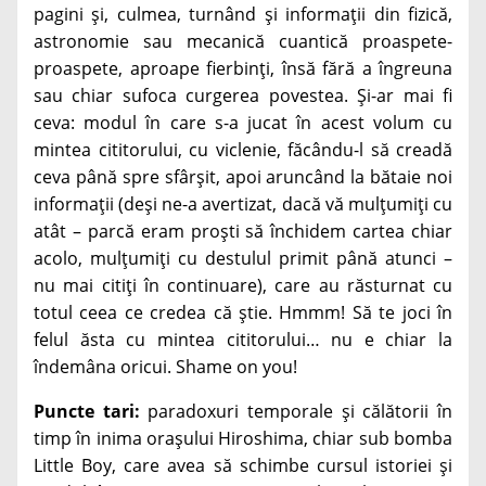
pagini și, culmea, turnând și informații din fizică,
astronomie sau mecanică cuantică proaspete-
proaspete, aproape fierbinți, însă fără a îngreuna
sau chiar sufoca curgerea povestea. Și-ar mai fi
ceva: modul în care s-a jucat în acest volum cu
mintea cititorului, cu viclenie, făcându-l să creadă
ceva până spre sfârșit, apoi aruncând la bătaie noi
informații (deși ne-a avertizat, dacă vă mulțumiți cu
atât – parcă eram proști să închidem cartea chiar
acolo, mulțumiți cu destulul primit până atunci –
nu mai citiți în continuare), care au răsturnat cu
totul ceea ce credea că știe. Hmmm! Să te joci în
felul ăsta cu mintea cititorului… nu e chiar la
îndemâna oricui. Shame on you!
Puncte tari:
paradoxuri temporale și călătorii în
timp în inima orașului Hiroshima, chiar sub bomba
Little Boy, care avea să schimbe cursul istoriei și