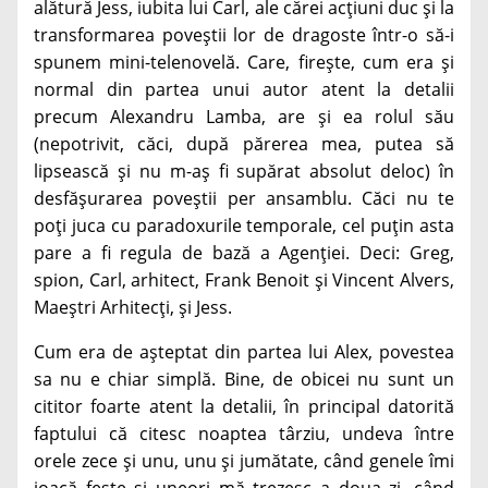
alătură Jess, iubita lui Carl, ale cărei acțiuni duc și la
transformarea poveștii lor de dragoste într-o să-i
spunem mini-telenovelă. Care, firește, cum era și
normal din partea unui autor atent la detalii
precum Alexandru Lamba, are și ea rolul său
(nepotrivit, căci, după părerea mea, putea să
lipsească și nu m-aș fi supărat absolut deloc) în
desfășurarea poveștii per ansamblu. Căci nu te
poți juca cu paradoxurile temporale, cel puțin asta
pare a fi regula de bază a Agenției. Deci: Greg,
spion, Carl, arhitect, Frank Benoit și Vincent Alvers,
Maeștri Arhitecți, și Jess.
Cum era de așteptat din partea lui Alex, povestea
sa nu e chiar simplă. Bine, de obicei nu sunt un
cititor foarte atent la detalii, în principal datorită
faptului că citesc noaptea târziu, undeva între
orele zece și unu, unu și jumătate, când genele îmi