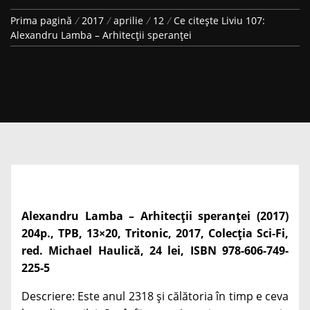
Prima pagină
2017
aprilie
12
Ce citește Liviu 107:
Alexandru Lamba – Arhitecții speranței
Alexandru Lamba – Arhitecții speranței (2017)
204p., TPB, 13×20, Tritonic, 2017, Colecția Sci-Fi,
red. Michael Haulică, 24 lei, ISBN 978-606-749-
225-5
Descriere: Este anul 2318 și călătoria în timp e ceva