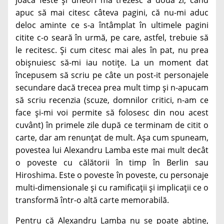
joacă feste și uneori mă trezesc a doua zi, când
apuc să mai citesc câteva pagini, că nu-mi aduc
deloc aminte ce s-a întâmplat în ultimele pagini
citite c-o seară în urmă, pe care, astfel, trebuie să
le recitesc. Și cum citesc mai ales în pat, nu prea
obișnuiesc să-mi iau notițe. La un moment dat
începusem să scriu pe câte un post-it personajele
secundare dacă trecea prea mult timp și n-apucam
să scriu recenzia (scuze, domnilor critici, n-am ce
face și-mi voi permite să folosesc din nou acest
cuvânt) în primele zile după ce terminam de citit o
carte, dar am renunțat de mult. Așa cum spuneam,
povestea lui Alexandru Lamba este mai mult decât
o poveste cu călătorii în timp în Berlin sau
Hiroshima. Este o poveste în poveste, cu personaje
multi-dimensionale și cu ramificații și implicații ce o
transformă într-o altă carte memorabilă.
Pentru că Alexandru Lamba nu se poate abține,