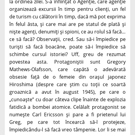
la ordinea zilei. S-a înființat o Agenție, care agenție
organizează excursii în timp pentru clienți, un fel
de turism cu călătorii în timp, dacă mă pot exprima
în felul ăsta, și care mai are pe statul de plată și
niște agenți, denumiți și spioni, ce au rolul să facă…
ce să facă? Observații, cred. Sau să-i împiedice pe
turiști să facă boacăne, poate să-i împiedice să
schimbe cursul istoriei? Uff, greu de rezumat
povestea asta. Protagoniștii sunt Gregory
Mathews-Olafsson, care capătă o adevărată
obsesie față de o femeie din orașul japonez
Hiroshima (despre care știm cu toții ce soartă
groaznică a avut în august 1945), pe care o
„cunoaște” cu doar câteva clipe înainte de explozia
fatidică a bombei atomice. Celălalt protagonist se
numește Carl Ericsson și pare a fi prietenul lui
Greg, pe care tot încearcă să-l protejeze,
împiedicându-l să facă vreo tâmpenie. Lor li se mai