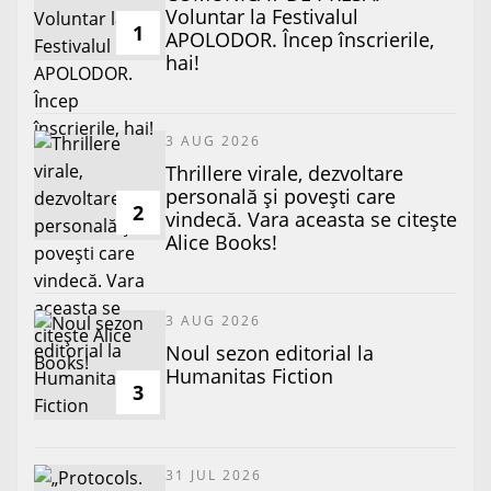
Voluntar la Festivalul
1
APOLODOR. Încep înscrierile,
hai!
3 AUG 2026
Thrillere virale, dezvoltare
personală și povești care
2
vindecă. Vara aceasta se citește
Alice Books!
3 AUG 2026
​Noul sezon editorial la
Humanitas Fiction
3
31 JUL 2026