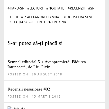
#
HARD-SF
#
LECTURI
#
NOUTATE
#
RECENZII
#
SF
ETICHETAT:
ALEXANDRU LAMBA
BLOGOSFERA SF&F
COLECȚIA SCI-FI
EDITURA TRITONIC
S-ar putea să-ți placă și
Semnal editorial 5 + Avanpremieră: Pădurea
întunecată, de Liu Cixin
POSTED ON : 30 AUGUST 2018
Recenzii neserioase #02
POSTED ON : 15 MARTIE 2012