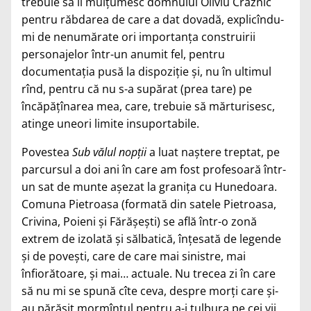
trebuie să îi mulţumesc domnului Oliviu Crâznic
pentru răbdarea de care a dat dovadă, explicîndu-
mi de nenumărate ori importanţa construirii
personajelor într-un anumit fel, pentru
documentaţia pusă la dispoziţie şi, nu în ultimul
rînd, pentru că nu s-a supărat (prea tare) pe
încăpăţînarea mea, care, trebuie să mărturisesc,
atinge uneori limite insuportabile.
Povestea
Sub vălul nopţii
a luat naştere treptat, pe
parcursul a doi ani în care am fost profesoară într-
un sat de munte aşezat la graniţa cu Hunedoara.
Comuna Pietroasa (formată din satele Pietroasa,
Crivina, Poieni şi Fărăşeşti) se află într-o zonă
extrem de izolată şi sălbatică, înţesată de legende
şi de poveşti, care de care mai sinistre, mai
înfiorătoare, şi mai… actuale. Nu trecea zi în care
să nu mi se spună cîte ceva, despre morţi care şi-
au părăsit mormîntul pentru a-i tulbura pe cei vii,