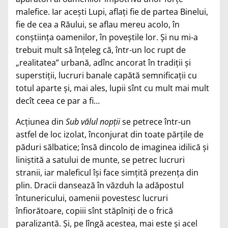
malefice. Iar aceşti Lupi, aflaţi fie de partea Binelui,
fie de cea a Răului, se aflau mereu acolo, în
conştiinţa oamenilor, în poveştile lor. Şi nu mi-a
trebuit mult să înţeleg că, într-un loc rupt de
„realitatea” urbană, adînc ancorat în tradiţii şi
superstiţii, lucruri banale capătă semnificaţii cu
totul aparte şi, mai ales, lupii sînt cu mult mai mult
decît ceea ce par a fi…
Acţiunea din
Sub vălul nopţii
se petrece într-un
astfel de loc izolat, înconjurat din toate părţile de
păduri sălbatice; însă dincolo de imaginea idilică şi
liniştită a satului de munte, se petrec lucruri
stranii, iar maleficul îşi face simţită prezenţa din
plin. Dracii dansează în văzduh la adăpostul
întunericului, oamenii povestesc lucruri
înfiorătoare, copiii sînt stăpîniţi de o frică
paralizantă. Şi, pe lîngă acestea, mai este şi acel