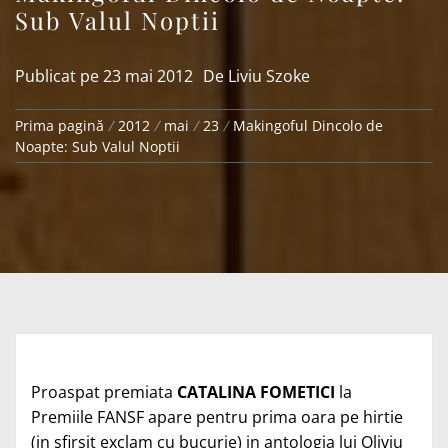
Sub Valul Noptii
Publicat pe
23 mai 2012
De
Liviu Szoke
Prima pagină
2012
mai
23
Makingoful Dincolo de
Noapte: Sub Valul Noptii
Proaspat premiata
CATALINA FOMETICI
la
Premiile FANSF apare pentru prima oara pe hirtie
(in sfirsit exclam cu bucurie) in antologia lui Oliviu