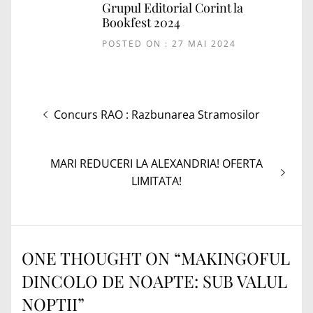
Grupul Editorial Corint la
Bookfest 2024
POSTED ON : 27 MAI 2024
Navigare
Articolul
Concurs RAO : Razbunarea Stramosilor
în
anterior:
articole
Articolul
MARI REDUCERI LA ALEXANDRIA! OFERTA
următor:
LIMITATA!
ONE THOUGHT ON “
MAKINGOFUL
DINCOLO DE NOAPTE: SUB VALUL
NOPTII
”