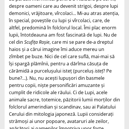
despre oameni care au devenit strigoi, despre lupi
demonici, vrăjitoare, vîrcolaci… Mi-au atras atenţia,
în special, poveştile cu lupi şi vîrcolaci, care, de
altfel, predomină în folclorul local. Îmi plac enorm
lupii, întotdeauna am fost fascinată de lupi. Nu de
cel din
Scufiţa Roşie
, care mi se pare de-a dreptul
haios şi a cărui imagine îmi aduce mereu un
zîmbet pe buze. Nici de cel care suflă, mai-mai să
îşi spargă plămînii, pentru a dărîma căsuţa de
cărămidă a purceluşului isteţ (purceluş
isteţ
? Pe
bune?…). Nu, nu aceşti lupuşori din basmele
pentru copii, nişte personificări amuzante şi
cumplit de ridicole ale răului. Ci de Lupi, acele
animale sacre, totemice, păzitorii lumii morţilor din
folclorul amerindian şi scandinav, sau ai Palatului
Cerului din mitologia japoneză. Lupii consideraţi
strămoşi ai unor popoare, avataruri ale zeilor,
apărători ai oamenilor împotriva unor forţe