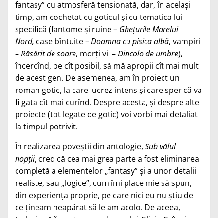
fantasy” cu atmosferă tensionată, dar, în acelaşi
timp, am cochetat cu goticul şi cu tematica lui
specifică (fantome şi ruine –
Gheţurile Marelui
Nord,
case bîntuite –
Doamna cu pisica albă
, vampiri
–
Răsărit de soare
, morţi vii –
Dincolo de umbre
),
încercînd, pe cît posibil, să mă apropii cît mai mult
de acest gen. De asemenea, am în proiect un
roman gotic, la care lucrez intens şi care sper că va
fi gata cît mai curînd. Despre acesta, şi despre alte
proiecte (tot legate de gotic) voi vorbi mai detaliat
la timpul potrivit.
În realizarea poveştii din antologie,
Sub vălul
nopţii
,
cred că cea mai grea parte a fost eliminarea
completă a elementelor „fantasy” şi a unor detalii
realiste, sau „logice”, cum îmi place mie să spun,
din experienţa proprie, pe care nici eu nu ştiu de
ce ţineam neapărat să le am acolo. De aceea,