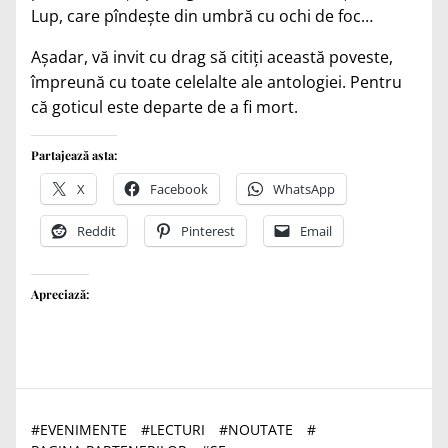
Lup, care pîndeşte din umbră cu ochi de foc…
Aşadar, vă invit cu drag să citiţi această poveste,
împreună cu toate celelalte ale antologiei. Pentru
că goticul este departe de a fi mort.
Partajează asta:
X
Facebook
WhatsApp
Reddit
Pinterest
Email
Apreciază:
#
EVENIMENTE
#
LECTURI
#
NOUTATE
#