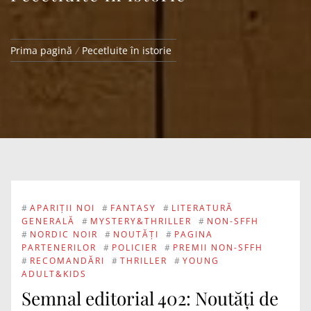
Prima pagină
Pecetluite în istorie
#
APARIȚII NOI
#
FANTASY
#
LITERATURĂ
GENERALĂ
#
MYSTERY&THRILLER
#
NON-SFFH
#
NORDIC NOIR
#
NOUTĂȚI
#
PAGINA
PARTENERILOR
#
POLICIER
#
PREMII NON-SFFH
#
RECOMANDĂRI
#
THRILLER
#
YOUNG
ADULT&KIDS
Semnal editorial 402: Noutăți de