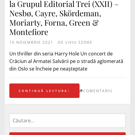
la Grupul Editorial Trei (XXII) –
Nesbø, Cayre, Skördeman,
Moriarty, Forna, Green &
Montefiore
10 NOIEMBRIE 2021
DE
LIVIU SZOKE
Un thriller din seria Harry Hole Un concert de
Crăciun al Armatei Salvării pe o stradă aglomerată
din Oslo se încheie pe neașteptate
COMENTARIU
CONTINUĂ LECTURA
Caută
după: