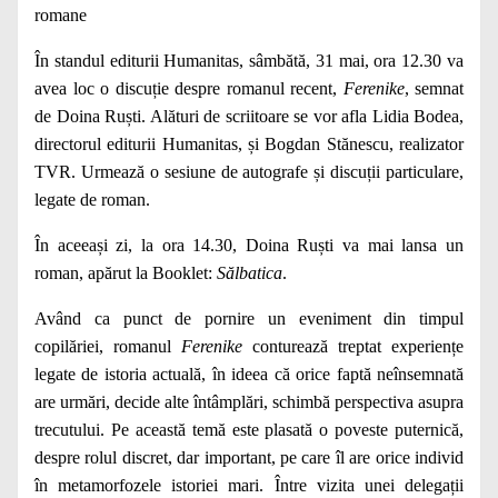
romane
În standul editurii Humanitas, sâmbătă, 31 mai, ora 12.30 va
avea loc o discuție despre romanul recent,
Ferenike
, semnat
de Doina Ruști. Alături de scriitoare se vor afla Lidia Bodea,
directorul editurii Humanitas, și Bogdan Stănescu, realizator
TVR. Urmează o sesiune de autografe și discuții particulare,
legate de roman.
În aceeași zi, la ora 14.30, Doina Ruști va mai lansa un
roman, apărut la Booklet:
Sălbatica
.
Având ca punct de pornire un eveniment din timpul
copilăriei, romanul
Ferenike
conturează treptat experiențe
legate de istoria actuală, în ideea că orice faptă neînsemnată
are urmări, decide alte întâmplări, schimbă perspectiva asupra
trecutului. Pe această temă este plasată o poveste puternică,
despre rolul discret, dar important, pe care îl are orice individ
în metamorfozele istoriei mari. Între vizita unei delegații