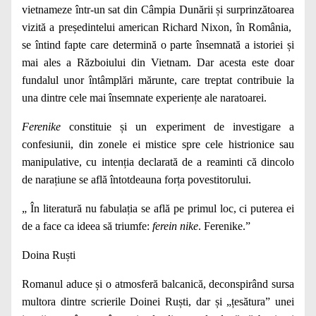
vietnameze într-un sat din Câmpia Dunării și surprinzătoarea
vizită a președintelui american Richard Nixon, în România,
se întind fapte care determină o parte însemnată a istoriei și
mai ales a Războiului din Vietnam. Dar acesta este doar
fundalul unor întâmplări mărunte, care treptat contribuie la
una dintre cele mai însemnate experiențe ale naratoarei.
Ferenike
constituie și un experiment de investigare a
confesiunii, din zonele ei mistice spre cele histrionice sau
manipulative, cu intenția declarată de a reaminti că dincolo
de narațiune se află întotdeauna forța povestitorului.
„ În literatură nu fabulația se află pe primul loc, ci puterea ei
de a face ca ideea să triumfe:
ferein nike
. Ferenike.”
Doina Ruști
Romanul aduce și o atmosferă balcanică, deconspirând sursa
multora dintre scrierile Doinei Ruști, dar și „țesătura” unei