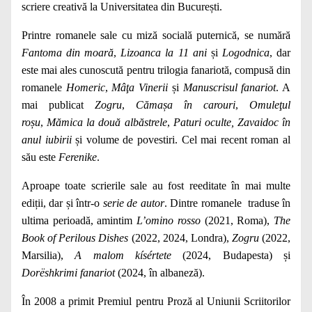
scriere creativă la Universitatea din București.
Printre romanele sale cu miză socială puternică, se numără
Fantoma din moară
,
Lizoanca la 11 ani
și
Logodnica
, dar
este mai ales cunoscută pentru trilogia fanariotă, compusă din
romanele
Homeric
,
Mâţa Vinerii
și
Manuscrisul fanariot
. A
mai publicat
Zogru
,
Cămașa în carouri
,
Omuleţul
roșu
,
Mămica la două albăstrele
,
Paturi oculte, Zavaidoc în
anul iubirii
și volume de povestiri. Cel mai recent roman al
său este
Ferenike
.
Aproape toate scrierile sale au fost reeditate în mai multe
ediții, dar și într-o
serie de autor
. Dintre romanele traduse în
ultima perioadă, amintim
L
’
omino rosso
(2021, Roma),
The
Book of Perilous Dishes
(2022, 2024, Londra),
Zogru
(2022,
Marsilia),
A malom kísértete
(2024, Budapesta) și
Dore
shkrimi fanariot
(2024, în albaneză).
În 2008 a primit Premiul pentru Proză al Uniunii Scriitorilor