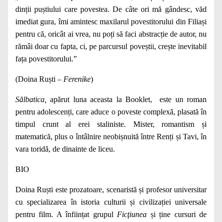
dinții puștiului care povestea. De câte ori mă gândesc, văd
imediat gura, îmi amintesc maxilarul povestitorului din Filiași
pentru că, oricât ai vrea, nu poți să faci abstracție de autor, nu
rămâi doar cu fapta, ci, pe parcursul poveștii, crește inevitabil
fața povestitorului.”
(Doina Ruști –
Ferenike
)
Sălbatica
,
apărut luna aceasta la Booklet, este un roman
pentru adolescenți, care aduce o poveste complexă, plasată în
timpul crunt al erei staliniste. Mister, romantism și
matematică, plus o întâlnire neobișnuită între Renți și Tavi, în
vara toridă, de dinainte de liceu.
BIO
Doina Ruști este prozatoare, scenaristă și profesor universitar
cu specializarea în istoria culturii și civilizației universale
pentru film. A înființat grupul
Ficţiunea
și ține cursuri de