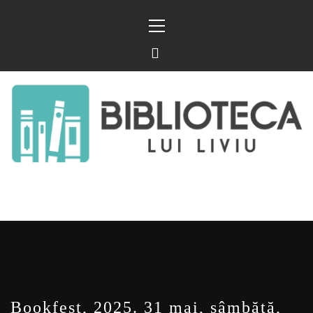
Sari
Meniu
la
principal
conținut
BIBLIOTECA LUI
FOSTUL BLOG FANSF
LIVIU
Bookfest, 2025. 31 mai, sâmbătă,