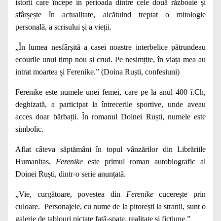
istorii care începe în perioada dintre cele două războaie și
sfârșește în actualitate, alcătuind treptat o mitologie
personală, a scrisului și a vieții.
„În lumea nesfârșită a casei noastre interbelice pătrundeau
ecourile unui timp nou și crud. Pe nesimțite, în viața mea au
intrat moartea și Ferenike.” (Doina Ruști, confesiuni)
Ferenike este numele unei femei, care pe la anul 400 î.Ch,
deghizată, a participat la întrecerile sportive, unde aveau
acces doar bărbații. În romanul Doinei Ruști, numele este
simbolic.
Aflat câteva săptămâni în topul vânzărilor din Librăriile
Humanitas,
Ferenike
este primul roman autobiografic al
Doinei Ruști, dintr-o serie anunțată.
„Vie, curgătoare, povestea din
Ferenike
cucerește prin
culoare. Personajele, cu nume de la pitorești la stranii, sunt o
galerie de tablouri pictate față-spate, realitate și ficțiune.”