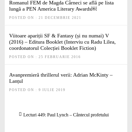
Romanul FEM de Magda Cârneci se află pe lista
lungă a PEN America Literary Awards￼
POSTED ON : 21 DECEMBRIE 2021
Viitoare apariții SF & Fantasy (și nu numai) V
(2016) – Editura Booklet (Interviu cu Radu Lilea,
coordonatorul Colecției Booklet Fiction)
POSTED ON : 25 FEBRUARIE 2016
Avanpremieră thrillerul verii: Adrian McKinty –
Lanțul
POSTED ON : 9 IULIE 2019
Navigare
Articolul
Lecturi 449: Paul Lynch – Cântecul profetului
în
anterior:
articole