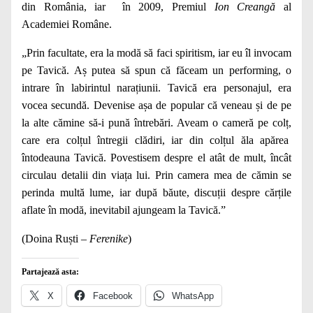
din România, iar în 2009, Premiul
Ion Creangă
al
Academiei Române.
„Prin facultate, era la modă să faci spiritism, iar eu îl invocam
pe Tavică. Aș putea să spun că făceam un performing, o
intrare în labirintul narațiunii. Tavică era personajul, era
vocea secundă. Devenise așa de popular că veneau și de pe
la alte cămine să-i pună întrebări. Aveam o cameră pe colț,
care era colțul întregii clădiri, iar din colțul ăla apărea
întodeauna Tavică. Povestisem despre el atât de mult, încât
circulau detalii din viața lui. Prin camera mea de cămin se
perinda multă lume, iar după băute, discuții despre cărțile
aflate în modă, inevitabil ajungeam la Tavică.”
(Doina Ruști –
Ferenike
)
Partajează asta:
X
Facebook
WhatsApp