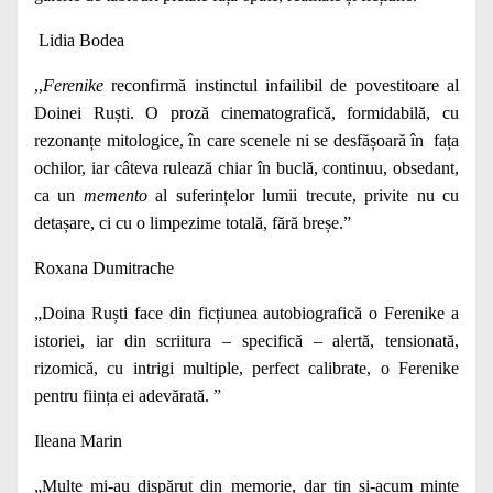
Lidia Bodea
,,
Ferenike
reconfirmă instinctul infailibil de povestitoare al
Doinei Ruști. O proză cinematografică, formidabilă, cu
rezonanțe mitologice, în care scenele ni se desfășoară în fața
ochilor, iar câteva rulează chiar în buclă, continuu, obsedant,
ca un
memento
al suferințelor lumii trecute, privite nu cu
detașare, ci cu o limpezime totală, fără breșe.”
Roxana Dumitrache
„Doina Ruști face din ficțiunea autobiografică o Ferenike a
istoriei, iar din scriitura – specifică – alertă, tensionată,
rizomică, cu intrigi multiple, perfect calibrate, o Ferenike
pentru ființa ei adevărată. ”
Ileana Marin
„Multe mi-au dispărut din memorie, dar țin și-acum minte