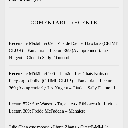
COMENTARII RECENTE
Recenziile Mădălinei 69 – Vila de Rachel Hawkins (CRIME
CLUB) – Fantaliria
la
Lecturi 369 (Avanpremieră): Liz
Nugent – Ciudata Sally Diamond
Recenziile Mădălinei 106 – Librăria Les Chats Noirs de
Piergiorgio Pulixi (CRIME CLUB) – Fantaliria
la
Lecturi
369 (Avanpremieră): Liz Nugent – Ciudata Sally Diamond
Lecturi 522: Sue Watson - Tu, eu, ea - Biblioteca lui Liviu
la
Lecturi 389: Freida McFadden – Menajera
Julie Chan este moarta - Liann Zhang - CitestE-MI-L
la