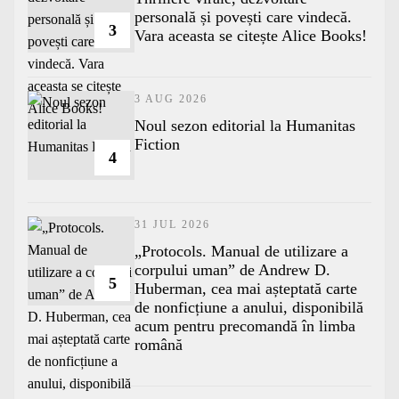
personală și povești care vindecă.
3
Vara aceasta se citește Alice Books!
3 AUG 2026
​Noul sezon editorial la Humanitas
Fiction
4
31 JUL 2026
„Protocols. Manual de utilizare a
corpului uman” de Andrew D.
5
Huberman, cea mai așteptată carte
de nonficțiune a anului, disponibilă
acum pentru precomandă în limba
română