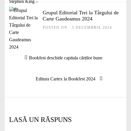
Grupul Editorial Trei la Târgului de
Carte Gaudeamus 2024
POSTED ON : 3 DECEMBRIE 2024
Navigare
Articolul
Bookfest deschide capitala cărților bune
în
anterior:
articole
Articolul
Editura Cartex la Bookfest 2024
următor:
LASĂ UN RĂSPUNS