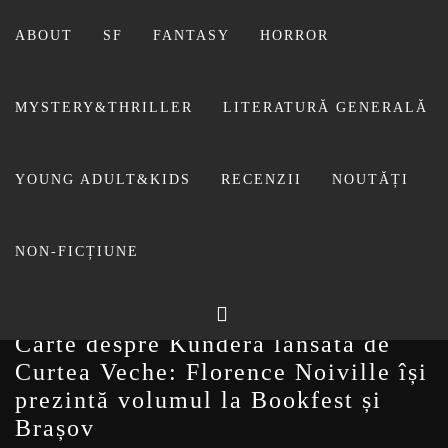
Sari
la
ABOUT
SF
FANTASY
HORROR
conținut
MYSTERY&THRILLER
LITERATURĂ GENERALĂ
BIBLIOTECA LUI
YOUNG ADULT&KIDS
RECENZII
NOUTĂȚI
FOSTUL BLOG FANSF
LIVIU
NON-FICȚIUNE
Carte despre Kundera lansată de
Curtea Veche: Florence Noiville își
prezintă volumul la Bookfest și
Brașov