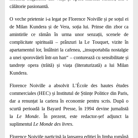
călătorie pasionantă.
O veche prietenie i-a legat pe Florence Noiville și pe soțul ei
de Milan Kundera și de Vera, soția lui. Prinse din zbor ca
amintirile ce rămân în urma unor senzații, scenele de
complicitate spirituală – prânzuri la Le Touquet, vizite în
apartamentul lor, întâlniri la cafenea, „insuportabila nostalgie
a unei sporovăieli într-un han“ – conturează cu sensibilitate și
tandrețe opera (trăită) și viața (literaturizată) a lui Milan
Kundera.
Florence Noiville a absolvit L’École des hautes études
commerciales (HEC) și Institutul de Științe Politice din Paris,
dar a renunțat la cariera în economie pentru scris. După o
scurtă perioadă la Bayard Presse, în 1994 devine jurnalistă
la
Le Monde
. În prezent, este redactor-șef adjunct la
suplimentul
Le Monde des livres
.
Florence Noiviile participă la lansarea ediției în limba română