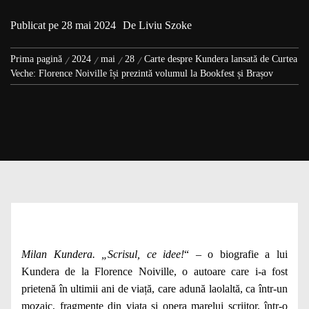
Publicat pe
28 mai 2024
De
Liviu Szoke
Prima pagină
2024
mai
28
Carte despre Kundera lansată de Curtea
Veche: Florence Noiville își prezintă volumul la Bookfest și Brașov
Milan Kundera. „Scrisul, ce idee!
“
‒
o biografie a lui
Kundera de la Florence Noiville, o autoare care i-a fost
prietenă în ultimii ani de viață, care adună laolaltă, ca într-un
mozaic, fragmente din viața și opera marelui scriitor, într-o