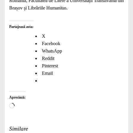
România, Facultatea de Litere a Universității Transilvania din
Brașov și Librăriile Humanitas.
Partajează asta:
X
Facebook
WhatsApp
Reddit
Pinterest
Email
Apreciază:
Încarc...
Similare