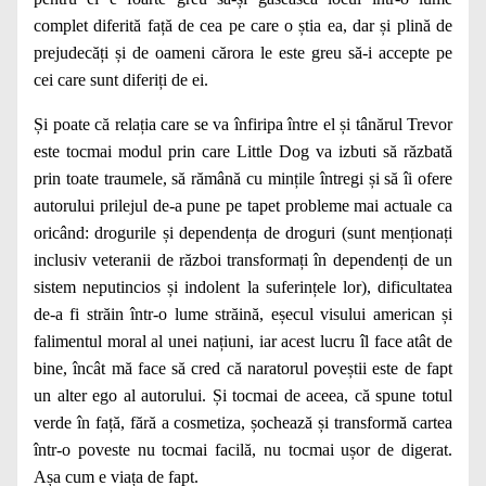
complet diferită față de cea pe care o știa ea, dar și plină de
prejudecăți și de oameni cărora le este greu să-i accepte pe
cei care sunt diferiți de ei.
Și poate că relația care se va înfiripa între el și tânărul Trevor
este tocmai modul prin care Little Dog va izbuti să răzbată
prin toate traumele, să rămână cu mințile întregi și să îi ofere
autorului prilejul de-a pune pe tapet probleme mai actuale ca
oricând: drogurile și dependența de droguri (sunt menționați
inclusiv veteranii de război transformați în dependenți de un
sistem neputincios și indolent la suferințele lor), dificultatea
de-a fi străin într-o lume străină, eșecul visului american și
falimentul moral al unei națiuni, iar acest lucru îl face atât de
bine, încât mă face să cred că naratorul poveștii este de fapt
un alter ego al autorului. Și tocmai de aceea, că spune totul
verde în față, fără a cosmetiza, șochează și transformă cartea
într-o poveste nu tocmai facilă, nu tocmai ușor de digerat.
Așa cum e viața de fapt.