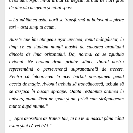
avionului. Apoi mi-ai arătat cu degetul stratul de nori gros
de dincolo de geam și mi-ai spus:
– La înălțimea asta, norii se transformă în bolovani – pietre
tari – asta simți tu acum.
Buzele tale îmi atingeau ușor urechea, tonul mângâietor, în
timp ce eu studiam munții masivi de culoarea granitului
dincolo de linia orizontului. Da, normal că se zguduia
avionul. Ne croiam drum printre stânci, zborul nostru
reprezentând o perseverență supranaturală de trecere.
Pentru că întoarcerea la acel bărbat presupunea genul
acesta de magie. Avionul trebuia să troncănească,
trebuia
să
se desfacă în bucăți aproape. Odată restabilită ordinea în
univers, m-am lăsat pe spate și am privit cum străpungeam
munte după munte.”
„- Spre deosebire de fratele tău, tu nu te-ai născut până când
n-am știut că vei trăi.”