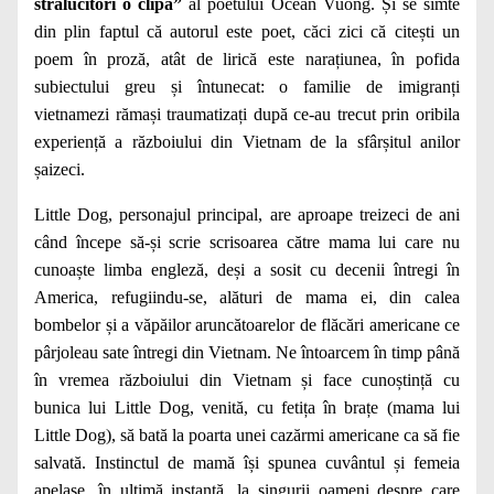
strălucitori o clipă”
al poetului Ocean Vuong. Și se simte
din plin faptul că autorul este poet, căci zici că citești un
poem în proză, atât de lirică este narațiunea, în pofida
subiectului greu și întunecat: o familie de imigranți
vietnamezi rămași traumatizați după ce-au trecut prin oribila
experiență a războiului din Vietnam de la sfârșitul anilor
șaizeci.
Little Dog, personajul principal, are aproape treizeci de ani
când începe să-și scrie scrisoarea către mama lui care nu
cunoaște limba engleză, deși a sosit cu decenii întregi în
America, refugiindu-se, alături de mama ei, din calea
bombelor și a văpăilor aruncătoarelor de flăcări americane ce
pârjoleau sate întregi din Vietnam. Ne întoarcem în timp până
în vremea războiului din Vietnam și face cunoștință cu
bunica lui Little Dog, venită, cu fetița în brațe (mama lui
Little Dog), să bată la poarta unei cazărmi americane ca să fie
salvată. Instinctul de mamă își spunea cuvântul și femeia
apelase, în ultimă instanță, la singurii oameni despre care