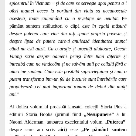
epicentrul în Vietnam – și de care se servește apoi pentru a-i
oferi mamei acces la porțiuni din viața sa necunoscute
acesteia, toate culminând cu o revelație de neuitat.
Pe
pământ suntem strălucitori o clipă
este în egală măsură
despre puterea care vine din a-ți spune propria poveste și
despre lipsa de putere care-ți anulează identitatea atunci
când nu ești auzit. Cu o grație și urgență uluitoare, Ocean
Vuong scrie despre oameni prinși între lumi diferite și
întreabă cum ne vindecăm și ne salvăm unii pe ceilalți fără a
uita cine suntem. Cum este posibilă supraviețuirea și cum o
putem transforma într-un fel de bucurie sunt întrebările care
propulsează cel mai important roman de debut din mulți
ani.”
Al doilea volum al proaspăt lansatei colecții Storia Plus a
editurii Storia Books (primul fiind
„Nesupunere”
a lui
Naomi Alderman, autoarea excelentului volum
„Puterea”
,
despre care am scris
aici
) este
„Pe pământ suntem