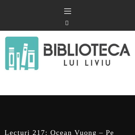
Sari
Meniu
la
principal
conținut
BIBLIOTECA LUI
FOSTUL BLOG FANSF
LIVIU
Lecturi 217: Ocean Vuong – Pe