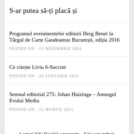
S-ar putea să-ți placă și
Programul evenimentelor editurii Herg Benet la
Târgul de Carte Gaudeamus București, ediția 2016
POSTED ON : 15 NOIEMBRIE 2016
Ce citește Liviu 6-Succint
POSTED ON : 24 IANUARIE 2012
Semnal editorial 275: Johan Huizinga – Amurgul
Evului Mediu
POSTED ON : 12 MARTIE 2021
Navigare
Articolul