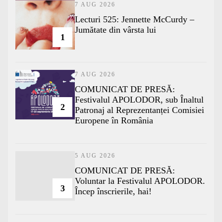
7 AUG 2026
Lecturi 525: Jennette McCurdy –
Jumătate din vârsta lui
1
7 AUG 2026
COMUNICAT DE PRESĂ:
Festivalul APOLODOR, sub Înaltul
2
Patronaj al Reprezentanței Comisiei
Europene în România
5 AUG 2026
COMUNICAT DE PRESĂ:
Voluntar la Festivalul APOLODOR.
3
Încep înscrierile, hai!