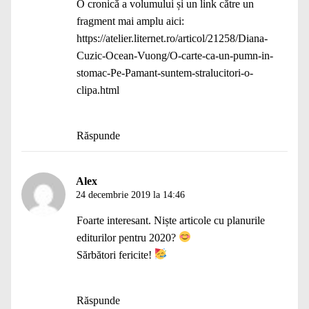
O cronică a volumului și un link către un
fragment mai amplu aici:
https://atelier.liternet.ro/articol/21258/Diana-
Cuzic-Ocean-Vuong/O-carte-ca-un-pumn-in-
stomac-Pe-Pamant-suntem-stralucitori-o-
clipa.html
Răspunde
Alex
24 decembrie 2019 la 14:46
Foarte interesant. Niște articole cu planurile
editurilor pentru 2020?
Sărbători fericite!
Răspunde