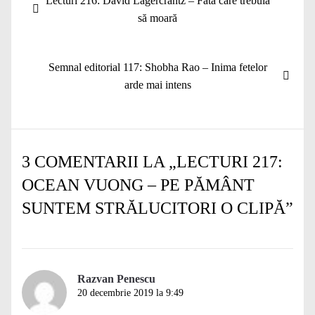
Lecturi 216: David Lagercrantz – Fata care trebuia
în
anterior:
să moară
articole
Articolul
Semnal editorial 117: Shobha Rao – Inima fetelor
următor:
arde mai intens
3 COMENTARII LA „
LECTURI 217:
OCEAN VUONG – PE PĂMÂNT
SUNTEM STRĂLUCITORI O CLIPĂ
”
Razvan Penescu
20 decembrie 2019 la 9:49