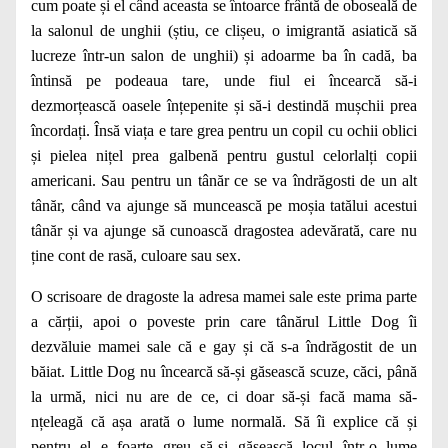
cum poate și el când aceasta se întoarce frântă de oboseală de
la salonul de unghii (știu, ce clișeu, o imigrantă asiatică să
lucreze într-un salon de unghii) și adoarme ba în cadă, ba
întinsă pe podeaua tare, unde fiul ei încearcă să-i
dezmorțească oasele înțepenite și să-i destindă mușchii prea
încordați. Însă viața e tare grea pentru un copil cu ochii oblici
și pielea nițel prea galbenă pentru gustul celorlalți copii
americani. Sau pentru un tânăr ce se va îndrăgosti de un alt
tânăr, când va ajunge să muncească pe moșia tatălui acestui
tânăr și va ajunge să cunoască dragostea adevărată, care nu
ține cont de rasă, culoare sau sex.
O scrisoare de dragoste la adresa mamei sale este prima parte
a cărții, apoi o poveste prin care tânărul Little Dog îi
dezvăluie mamei sale că e gay și că s-a îndrăgostit de un
băiat. Little Dog nu încearcă să-și găsească scuze, căci, până
la urmă, nici nu are de ce, ci doar să-și facă mama să-
nțeleagă că așa arată o lume normală. Să îi explice că și
pentru el e foarte greu să-și găsească locul într-o lume