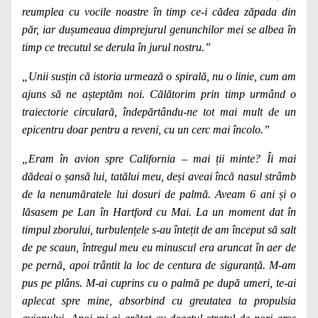
reumplea cu vocile noastre în timp ce-i cădea zăpada din
păr, iar dușumeaua dimprejurul genunchilor mei se albea în
timp ce trecutul se derula în jurul nostru.”
„Unii susțin că istoria urmează o spirală, nu o linie, cum am
ajuns să ne așteptăm noi. Călătorim prin timp urmând o
traiectorie circulară, îndepărtându-ne tot mai mult de un
epicentru doar pentru a reveni, cu un cerc mai încolo.”
„Eram în avion spre California – mai ții minte? Îi mai
dădeai o șansă lui, tatălui meu, deși aveai încă nasul strâmb
de la nenumăratele lui dosuri de palmă. Aveam 6 ani și o
lăsasem pe Lan în Hartford cu Mai. La un moment dat în
timpul zborului, turbulențele s-au întețit de am început să salt
de pe scaun, întregul meu eu minuscul era aruncat în aer de
pe pernă, apoi trântit la loc de centura de siguranță. M-am
pus pe plâns. M-ai cuprins cu o palmă pe după umeri, te-ai
aplecat spre mine, absorbind cu greutatea ta propulsia