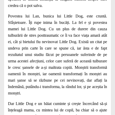
credea că o pot salva.
Povestea lui Lan, bunica lui Little Dog, este cruntă.
Sfâșietoare. Îți rupe inima în bucăți. La fel e și povestea
mamei lui Little Dog. Cu un plus de durere din cauza
tulburării de stres posttraumatic ce îi va face viața amară atât
ei, cât și bietului fiu nevinovat Little Dog. Există un citat pe
undeva prin carte în care se spune că, iar ăsta e de fapt
rezultatul unui studiu făcut pe persoanele suferinde de pe
urma acestei afecțiuni, celor care suferă de această tulburare
le cresc șansele de a-și maltrata copiii. Monștrii transformă
oamenii în monștri, iar oamenii transformați în monștri au
mari șanse să se răzbune pe cei nevinovați, dar aflați la
îndemână, putându-i transforma, la rândul lor, și pe aceștia în
monștri.
Dar Little Dog e un băiat cuminte și crește încercând să-și
înțeleagă mama, cu mintea lui de copil, ba chiar să o ajute