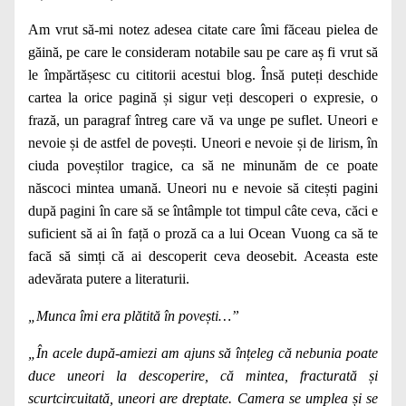
Am vrut să-mi notez adesea citate care îmi făceau pielea de
găină, pe care le consideram notabile sau pe care aș fi vrut să
le împărtășesc cu cititorii acestui blog. Însă puteți deschide
cartea la orice pagină și sigur veți descoperi o expresie, o
frază, un paragraf întreg care vă va unge pe suflet. Uneori e
nevoie și de astfel de povești. Uneori e nevoie și de lirism, în
ciuda poveștilor tragice, ca să ne minunăm de ce poate
născoci mintea umană. Uneori nu e nevoie să citești pagini
după pagini în care să se întâmple tot timpul câte ceva, căci e
suficient să ai în față o proză ca a lui Ocean Vuong ca să te
facă să simți că ai descoperit ceva deosebit. Aceasta este
adevărata putere a literaturii.
„Munca îmi era plătită în povești…”
„În acele după-amiezi am ajuns să înțeleg că nebunia poate
duce uneori la descoperire, că mintea, fracturată și
scurtcircuitată, uneori are dreptate. Camera se umplea și se