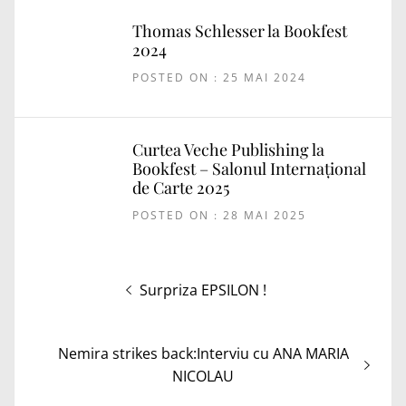
Thomas Schlesser la Bookfest
2024
POSTED ON : 25 MAI 2024
Curtea Veche Publishing la
Bookfest – Salonul Internațional
de Carte 2025
POSTED ON : 28 MAI 2025
Navigare
Articolul
Surpriza EPSILON !
în
anterior:
articole
Articolul
Nemira strikes back:Interviu cu ANA MARIA
următor:
NICOLAU