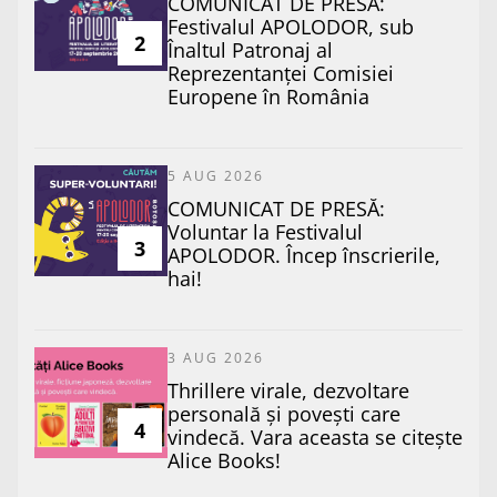
COMUNICAT DE PRESĂ:
Festivalul APOLODOR, sub
2
Înaltul Patronaj al
Reprezentanței Comisiei
Europene în România
5 AUG 2026
COMUNICAT DE PRESĂ:
Voluntar la Festivalul
3
APOLODOR. Încep înscrierile,
hai!
3 AUG 2026
Thrillere virale, dezvoltare
personală și povești care
4
vindecă. Vara aceasta se citește
Alice Books!