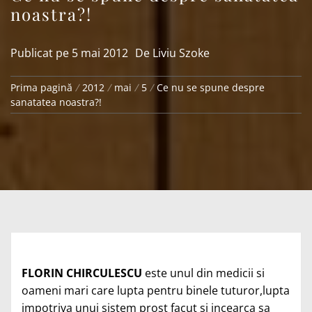
noastra?!
Publicat pe
5 mai 2012
De
Liviu Szoke
Prima pagină
2012
mai
5
Ce nu se spune despre
sanatatea noastra?!
FLORIN CHIRCULESCU
este unul din medicii si
oameni mari care lupta pentru binele tuturor,lupta
impotriva unui sistem prost facut si incearca sa