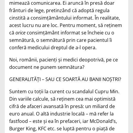
mimează comunicarea. Ei aruncă în presă doar
frânturi de lege, pretinzând că adoptă regula
cinstită a consimţământului informat. În realitate,
acest lucru nu are loc. Pentru moment, să reţinem
că
orice
consimţământ informat se încheie cu o
semnătură, o semnătură prin care pacientul îi
conferă medicului dreptul de a-l opera.
Noi, românii, pacienţi şi medici deopotrivă, pe ce
document ne punem semnătura?
GENERALITĂŢI – SAU CE SOARTĂ AU BANII NOŞTRI?
Suntem cu toţii la curent cu scandalul Cupru Min.
Din variile calcule, să reţinem cea mai optimistă
cifră de afaceri avansată în presă: un miliard de
euro anual. O altă industrie locală – mă refer la
fastfood – este şi ea în prefaceri, iar McDonald’s,
Burger King, KFC etc. se luptă pentru o piaţă de