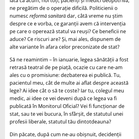
Iată că acum, noi toţi, pacienţi şi medici deopotrivă,
ne pregătim de o operaţie dificilă. Politicienii o
numesc
reformă sanitară
dar, câtă vreme nu ştim
despre ce e vorba, ce garanţii avem că intervenţia
pe care o operează statul va reuşi? Ce beneficii ne
aduce? Ce riscuri are? Şi, mai ales, dispunem de
alte variante în afara celor preconizate de stat?
Să ne reamintim – în ianuarie, legea sănătăţii a fost
retrasă teatral de pe piaţă, ocazie cu care ne-am
ales cu o promisiune: dezbaterea ei publică. Tu,
pacientul meu, cât de multe ai aflat despre această
lege? Ai idee cât o să te coste? Iar tu, colegul meu
medic, ai idee ce vei deveni după ce legea va fi
publicată în Monitorul Oficial? Vei fi funcţionar de
stat, sau te vei bucura, în sfârşit, de statutul unei
profesii liberale, statutul tău dintotdeauna?
Din păcate, după cum ne-au obişnuit, decidenţii