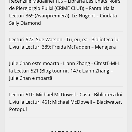
Recenziile Mădălinei 106 – Librăria Les Chats Noirs
de Piergiorgio Pulixi (CRIME CLUB) – Fantaliria
la
Lecturi 369 (Avanpremieră): Liz Nugent – Ciudata
Sally Diamond
Lecturi 522: Sue Watson - Tu, eu, ea - Biblioteca lui
Liviu
la
Lecturi 389: Freida McFadden – Menajera
Julie Chan este moarta - Liann Zhang - CitestE-MI-L
la
Lecturi 521 (Blog tour nr. 147): Liann Zhang –
Julie Chan e moartă
Lecturi 510: Michael McDowell - Casa - Biblioteca lui
Liviu
la
Lecturi 461: Michael McDowell – Blackwater.
Potopul