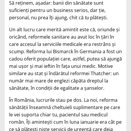
Să reţinem, aşadar: banii din sănătate sunt
suficienţi pentru un business serios, dar ţie,
personal, nu prea îţi ajung, chit că
tu
plăteşti.
Un alt lucru care merită amintit este că, oriunde şi
oricând, reformele sanitare au avut loc în ţări în
care accesul la serviciile medicale era restrâns şi
scump. Reforma lui Bismarck în Germania a fost un
cadou oferit populaţiei care, astfel, putea să ajungă
mai uşor şi mai ieftin în faţa unui medic. Motive
similare au stat şi îndărătul reformei Thatcher: un
număr mai mare de englezi căpăta dreptul la
sănătate, în condiţii de egalitate a şanselor.
În România, lucrurile stau pe dos. La noi, reforma
sănătăţii înseamnă cheltuieli suplimentare pe care
le vei suporta chiar tu, pacientul sau medicul
român. Îţi aminteşti cum în luna ianuarie era cât pe
ce să plăteşti nişte servicii de urgenţă care deja