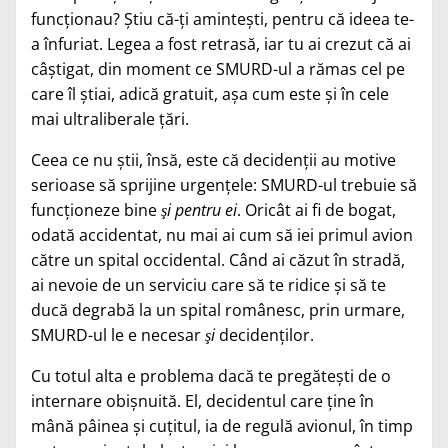
funcţionau? Ştiu că-ţi aminteşti, pentru că ideea te-
a înfuriat. Legea a fost retrasă, iar tu ai crezut că ai
câştigat, din moment ce SMURD-ul a rămas cel pe
care îl ştiai, adică gratuit, aşa cum este şi în cele
mai ultraliberale ţări.
Ceea ce nu ştii, însă, este că decidenţii au motive
serioase să sprijine urgenţele: SMURD-ul trebuie să
funcţioneze bine
şi pentru ei
. Oricât ai fi de bogat,
odată accidentat, nu mai ai cum să iei primul avion
către un spital occidental. Când ai căzut în stradă,
ai nevoie de un serviciu care să te ridice şi să te
ducă degrabă la un spital românesc, prin urmare,
SMURD-ul le e necesar
şi
decidenţilor.
Cu totul alta e problema dacă te pregăteşti de o
internare obişnuită. El, decidentul care ţine în
mână pâinea şi cuţitul, ia de regulă avionul, în timp