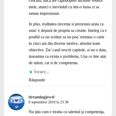
Oricum, daca are capodopere ascunse vederii
mele, atunci e inevitabil ca intr-o buna zi sa
raman impresionat.
In plus, realitatea (recenta si prezenta) arata ca
omu’ e depasit de propria sa creatie. Inteleg ca e
posibil ca un scriitor sa nu poa’ termina o carte
in cinci ani din diverse motive, absolut toate
obiective. Da’ cand rescrii capitole, si nu o data,
inseamna ca exista o problema. Una ce tine atat
de talent, cat si de competenta.
Încarc...
Răspunde
dreamingjewel
9 septembrie 2010 la 23:38
Nu ştiu cum e treaba cu talentul şi competenţa,