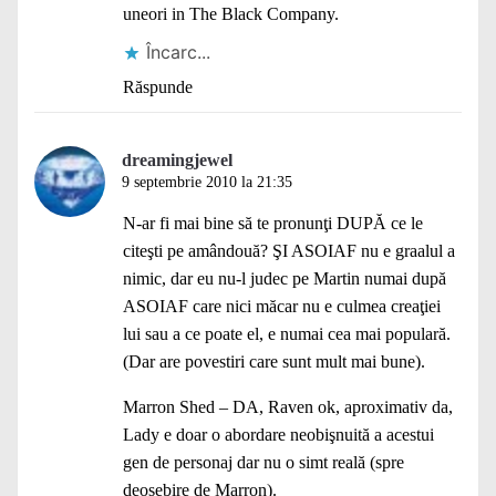
uneori in The Black Company.
Încarc...
Răspunde
dreamingjewel
9 septembrie 2010 la 21:35
N-ar fi mai bine să te pronunţi DUPĂ ce le
citeşti pe amândouă? ŞI ASOIAF nu e graalul a
nimic, dar eu nu-l judec pe Martin numai după
ASOIAF care nici măcar nu e culmea creaţiei
lui sau a ce poate el, e numai cea mai populară.
(Dar are povestiri care sunt mult mai bune).
Marron Shed – DA, Raven ok, aproximativ da,
Lady e doar o abordare neobişnuită a acestui
gen de personaj dar nu o simt reală (spre
deosebire de Marron).