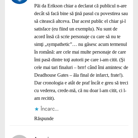
Păi da Erikson chiar a declarat că publicul n-are
decât să facă bine să ţină pasul cu povestirea sau
să citească altceva. Dar acest public el chiar şi-l
satisface (eu fiind un exemplu). Nu sunt de
acord însă că scrie personaje cu care să nu te
simţi „sympathetic”… nu găsesc acum termenul
în română: are cele mai multe personaje de care
îmi pasă dintre toţi autorii pe care i-am citit. (Şi
cele mai tari finaluri – brrr! când îmi amintesc de
Deadhouse Gates – ăla final de infarct, frate!).
Dar cronologia e atât de praf încât e greu să treci
cu vederea, crede-mă, că nu doar l-am citit, ci l-
am recitit).
Încarc...
Răspunde