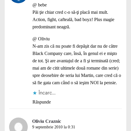
@ bebe
Păi ţie chiar cred c-o să-ţi placă mai mult.
Action, fight, cafteală, bad boyz! Plus magie
predominant neagră.
@ Oliviu
N-am zis că nu poate fi depăşit dar nu de către
Black Company care, însă, în genul ei e mişto
de tot. Şi are avantajul de a fi şi terminată (cred;
mai am de citit ultimele două romane din serie)
spre deosebire de seria lui Martin, care cred că o
să fie gata cam când o să ieşim NOI la pensie.
Încarc...
Răspunde
Oliviu Craznic
9 septembrie 2010 la 0:31