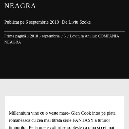
NEAGRA
Publicat pe
6 septembrie 2010
De
Liviu Szoke
Prima pagină
2010
septembrie
6
Lovitura Anului: COMPANIA
NEAGRA
Millennium vine cu o veste mare- Glen Cook intra pe piata
romaneasca cu cea mai titrata serie FANTASY a tuturor
timpurilor. Pe la unele colturi se sopteste ca pina si cei mai