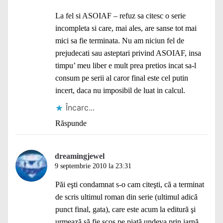
La fel si ASOIAF – refuz sa citesc o serie
incompleta si care, mai ales, are sanse tot mai
mici sa fie terminata. Nu am niciun fel de
prejudecati sau asteptari privind ASOIAF, insa
timpu’ meu liber e mult prea pretios incat sa-l
consum pe serii al caror final este cel putin
incert, daca nu imposibil de luat in calcul.
Încarc...
Răspunde
dreamingjewel
9 septembrie 2010 la 23:31
Păi eşti condamnat s-o cam citeşti, că a terminat
de scris ultimul roman din serie (ultimul adică
punct final, gata), care este acum la editură şi
urmează să fie scos pe piaţă undeva prin iarnă