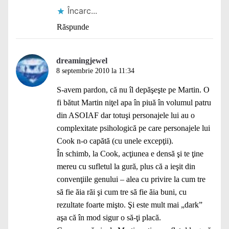
Încarc...
Răspunde
dreamingjewel
8 septembrie 2010 la 11:34
S-avem pardon, că nu îl depăşeşte pe Martin. O
fi bătut Martin niţel apa în piuă în volumul patru
din ASOIAF dar totuşi personajele lui au o
complexitate psihologică pe care personajele lui
Cook n-o capătă (cu unele excepţii).
În schimb, la Cook, acţiunea e densă şi te ţine
mereu cu sufletul la gură, plus că a ieşit din
convenţiile genului – alea cu privire la cum tre
să fie ăia răi şi cum tre să fie ăia buni, cu
rezultate foarte mişto. Şi este mult mai „dark”
aşa că în mod sigur o să-ţi placă.