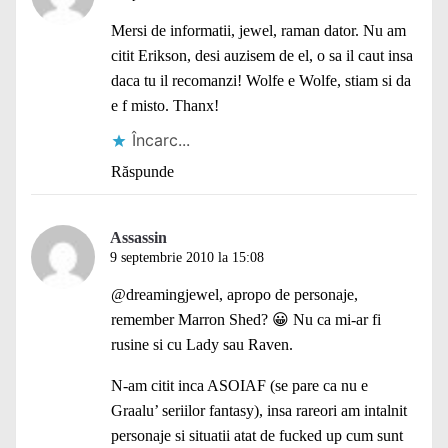
Mersi de informatii, jewel, raman dator. Nu am
citit Erikson, desi auzisem de el, o sa il caut insa
daca tu il recomanzi! Wolfe e Wolfe, stiam si da
e f misto. Thanx!
Încarc...
Răspunde
Assassin
9 septembrie 2010 la 15:08
@dreamingjewel, apropo de personaje,
remember Marron Shed? 😀 Nu ca mi-ar fi
rusine si cu Lady sau Raven.
N-am citit inca ASOIAF (se pare ca
nu e
Graalu’ seriilor fantasy), insa rareori am intalnit
personaje si situatii atat de fucked up cum sunt