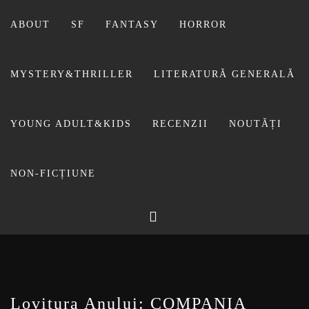
Sari
la
ABOUT
SF
FANTASY
HORROR
conținut
MYSTERY&THRILLER
LITERATURĂ GENERALĂ
YOUNG ADULT&KIDS
RECENZII
NOUTĂȚI
NON-FICȚIUNE
BIBLIOTECA LUI
FOSTUL BLOG FANSF
LIVIU
Lovitura Anului: COMPANIA