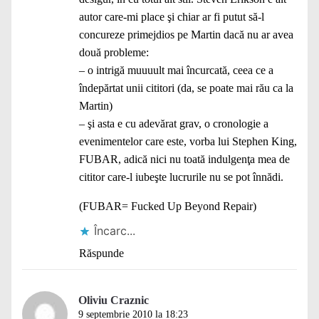
autor care-mi place şi chiar ar fi putut să-l
concureze primejdios pe Martin dacă nu ar avea
două probleme:
– o intrigă muuuult mai încurcată, ceea ce a
îndepărtat unii cititori (da, se poate mai rău ca la
Martin)
– şi asta e cu adevărat grav, o cronologie a
evenimentelor care este, vorba lui Stephen King,
FUBAR, adică nici nu toată indulgenţa mea de
cititor care-l iubeşte lucrurile nu se pot înnădi.
(FUBAR= Fucked Up Beyond Repair)
Încarc...
Răspunde
Oliviu Craznic
9 septembrie 2010 la 18:23