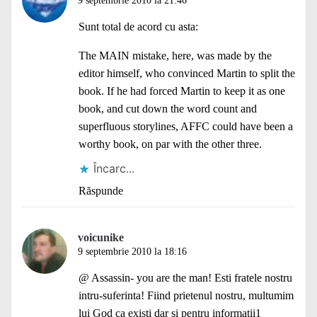
9 septembrie 2010 la 21:46
Sunt total de acord cu asta:
The MAIN mistake, here, was made by the
editor himself, who convinced Martin to split the
book. If he had forced Martin to keep it as one
book, and cut down the word count and
superfluous storylines, AFFC could have been a
worthy book, on par with the other three.
Încarc...
Răspunde
voicunike
9 septembrie 2010 la 18:16
@ Assassin- you are the man! Esti fratele nostru
intru-suferinta! Fiind prietenul nostru, multumim
lui God ca existi dar si pentru informatii1