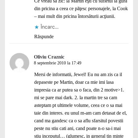
Ce vreau să zic: la Martin eşti cu sufletul la gură
din pricina a ceea ce păţesc personajele, la Cook
– mai mult din pricina întorsăturii acţiunii.
Încarc...
Răspunde
Oliviu Craznic
8 septembrie 2010 la 17:49
Mersi de informatii, Jewel! Eu nu am zis ca il
depaseste pe Martin, doar ca mie imi lasa
impresia ca ar putea sa o faca, din 2 motive>1.
mi se pare mai dark. 2. la martin tre sa cam
asteptam pt ultimele volume, ceea ce o sa mai
taie din interes. eu unul m-am cam detasat de el,
cand ma gandesc ca o sa aflu sfarsitul povestii
peste nu stiu cati ani, cand poate n-o sa-i mai
stiu inceputul… (glumesc, in general tin minte