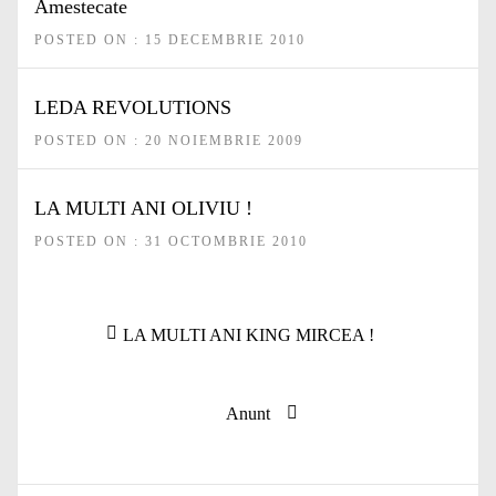
Amestecate
POSTED ON : 15 DECEMBRIE 2010
LEDA REVOLUTIONS
POSTED ON : 20 NOIEMBRIE 2009
LA MULTI ANI OLIVIU !
POSTED ON : 31 OCTOMBRIE 2010
Navigare
Articolul
LA MULTI ANI KING MIRCEA !
în
anterior:
articole
Articolul
Anunt
următor: