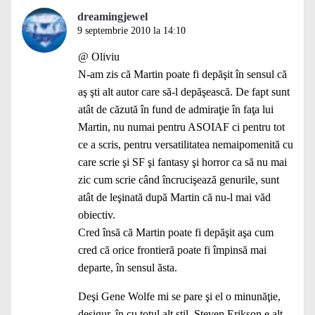
dreamingjewel
9 septembrie 2010 la 14:10
@ Oliviu
N-am zis că Martin poate fi depăşit în sensul că
aş şti alt autor care să-l depăşească. De fapt sunt
atât de căzută în fund de admiraţie în faţa lui
Martin, nu numai pentru ASOIAF ci pentru tot
ce a scris, pentru versatilitatea nemaipomenită cu
care scrie şi SF şi fantasy şi horror ca să nu mai
zic cum scrie când încrucişează genurile, sunt
atât de leşinată după Martin că nu-l mai văd
obiectiv.
Cred însă că Martin poate fi depăşit aşa cum
cred că orice frontieră poate fi împinsă mai
departe, în sensul ăsta.
Deşi Gene Wolfe mi se pare şi el o minunăţie,
desigur, în cu totul alt stil. Steven Erikson e alt