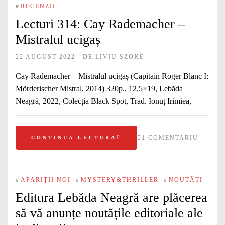
#
RECENZII
Lecturi 314: Cay Rademacher –
Mistralul ucigaș
22 AUGUST 2022
DE
LIVIU SZOKE
Cay Rademacher – Mistralul ucigaș (Capitain Roger Blanc I:
Mörderischer Mistral, 2014) 320p., 12,5×19, Lebăda
Neagră, 2022, Colecția Black Spot, Trad. Ionuț Irimiea,
1 COMENTARIU
CONTINUĂ LECTURA
#
APARIȚII NOI
#
MYSTERY&THRILLER
#
NOUTĂȚI
Editura Lebăda Neagră are plăcerea
să vă anunțe noutățile editoriale ale