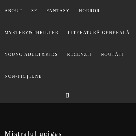
Sari
la
ABOUT
SF
FANTASY
HORROR
conținut
MYSTERY&THRILLER
LITERATURĂ GENERALĂ
YOUNG ADULT&KIDS
RECENZII
NOUTĂȚI
NON-FICȚIUNE
BIBLIOTECA LUI
FOSTUL BLOG FANSF
LIVIU
Mistralul ucigaș