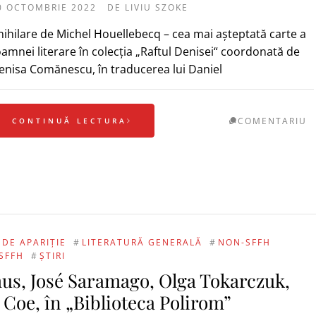
0 OCTOMBRIE 2022
DE
LIVIU SZOKE
nihilare de Michel Houellebecq – cea mai așteptată carte a
oamnei literare în colecția „Raftul Denisei“ coordonată de
enisa Comănescu, în traducerea lui Daniel
COMENTARIU
CONTINUĂ LECTURA
 DE APARIȚIE
#
LITERATURĂ GENERALĂ
#
NON-SFFH
SFFH
#
ȘTIRI
mus, José Saramago, Olga Tokarczuk,
Coe, în „Biblioteca Polirom”