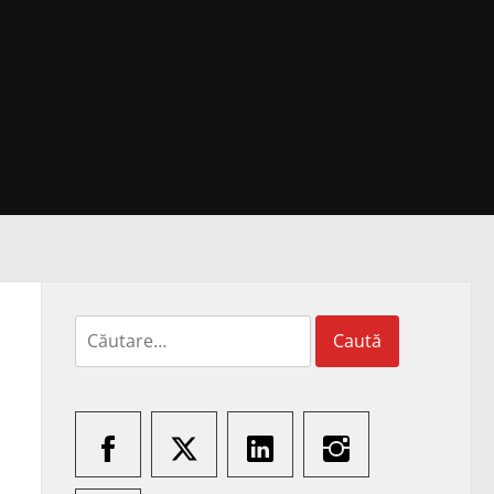
Caută
după: