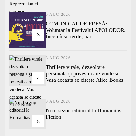
5 AUG 2026
COMUNICAT DE PRESĂ:
Voluntar la Festivalul APOLODOR.
3
Încep înscrierile, hai!
3 AUG 2026
Thrillere virale, dezvoltare
personală și povești care vindecă.
4
Vara aceasta se citește Alice Books!
3 AUG 2026
​Noul sezon editorial la Humanitas
Fiction
5