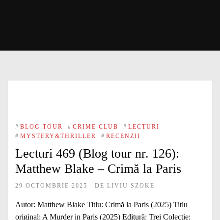
#
BLOG TOUR
#
CRIME CLUB
#
LECTURI
#
MYSTERY&THRILLER
#
RECENZII
Lecturi 469 (Blog tour nr. 126):
Matthew Blake – Crimă la Paris
29 OCTOMBRIE 2025
DE
LIVIU SZOKE
Autor: Matthew Blake Titlu: Crimă la Paris (2025) Titlu
original: A Murder in Paris (2025) Editură: Trei Colecție: