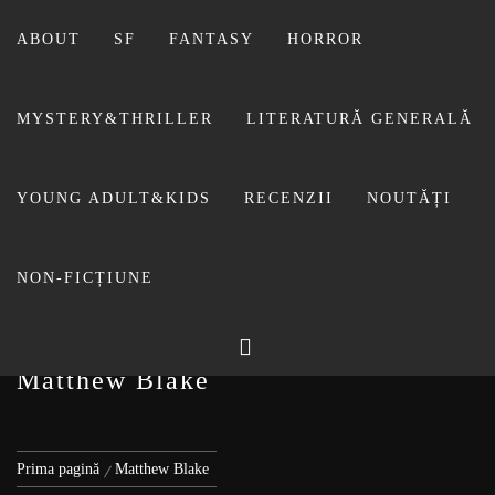
Sari
la
ABOUT
SF
FANTASY
HORROR
conținut
MYSTERY&THRILLER
LITERATURĂ GENERALĂ
BIBLIOTECA LUI
YOUNG ADULT&KIDS
RECENZII
NOUTĂȚI
FOSTUL BLOG FANSF
LIVIU
NON-FICȚIUNE
Matthew Blake
Prima pagină
Matthew Blake