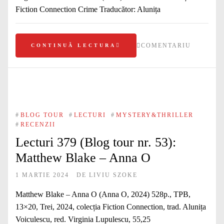
Fiction Connection Crime Traducător: Alunița
COMENTARIU
CONTINUĂ LECTURA
#
BLOG TOUR
#
LECTURI
#
MYSTERY&THRILLER
#
RECENZII
Lecturi 379 (Blog tour nr. 53):
Matthew Blake – Anna O
1 MARTIE 2024
DE
LIVIU SZOKE
Matthew Blake – Anna O (Anna O, 2024) 528p., TPB,
13×20, Trei, 2024, colecția Fiction Connection, trad. Alunița
Voiculescu, red. Virginia Lupulescu, 55,25