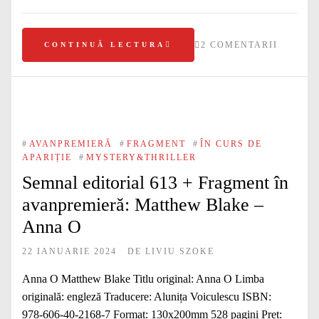
2 COMENTARII
CONTINUĂ LECTURA
#
AVANPREMIERĂ
#
FRAGMENT
#
ÎN CURS DE
APARIȚIE
#
MYSTERY&THRILLER
Semnal editorial 613 + Fragment în
avanpremieră: Matthew Blake –
Anna O
22 IANUARIE 2024
DE
LIVIU SZOKE
Anna O Matthew Blake Titlu original: Anna O Limba
originală: engleză Traducere: Alunița Voiculescu ISBN:
978‑606‑40‑2168‑7 Format: 130x200mm 528 pagini Preț: