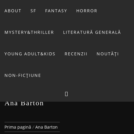
Sari
la
ABOUT
SF
FANTASY
HORROR
conținut
MYSTERY&THRILLER
LITERATURĂ GENERALĂ
BIBLIOTECA LUI
YOUNG ADULT&KIDS
RECENZII
NOUTĂȚI
FOSTUL BLOG FANSF
LIVIU
NON-FICȚIUNE
Ana Barton
Prima pagină
Ana Barton