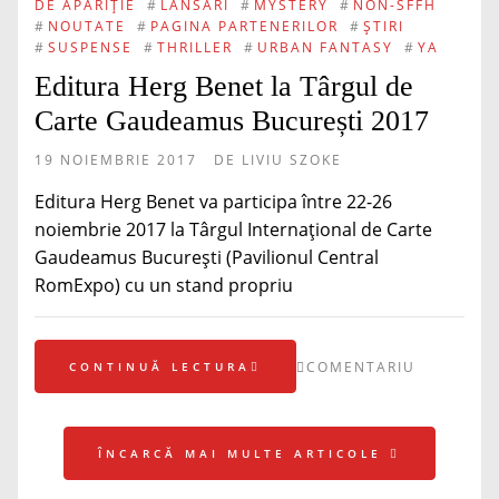
DE APARIȚIE
#
LANSĂRI
#
MYSTERY
#
NON-SFFH
#
NOUTATE
#
PAGINA PARTENERILOR
#
ȘTIRI
#
SUSPENSE
#
THRILLER
#
URBAN FANTASY
#
YA
Editura Herg Benet la Târgul de
Carte Gaudeamus București 2017
19 NOIEMBRIE 2017
DE
LIVIU SZOKE
Editura Herg Benet va participa între 22-26
noiembrie 2017 la Târgul Internațional de Carte
Gaudeamus București (Pavilionul Central
RomExpo) cu un stand propriu
COMENTARIU
CONTINUĂ LECTURA
ÎNCARCĂ MAI MULTE ARTICOLE