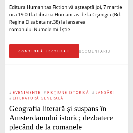
Editura Humanitas Fiction vă așteaptă joi, 7 martie
ora 19.00 la Librăria Humanitas de la Cișmigiu (Bd.
Regina Elisabeta nr.38) la lansarea
romanului Numele mi-l știe
COMENTARIU
CONTINUĂ LECTURA
#
EVENIMENTE
#
FICȚIUNE ISTORICĂ
#
LANSĂRI
#
LITERATURĂ GENERALĂ
Geografia literară și suspans în
Amsterdamului istoric; dezbatere
plecând de la romanele