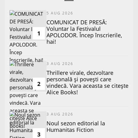
5 AUG 2026
COMUNICAT DE PRESĂ:
Voluntar la Festivalul
1
APOLODOR. Încep înscrierile,
hai!
3 AUG 2026
Thrillere virale, dezvoltare
personală și povești care
2
vindecă. Vara aceasta se citește
Alice Books!
3 AUG 2026
​Noul sezon editorial la
Humanitas Fiction
3