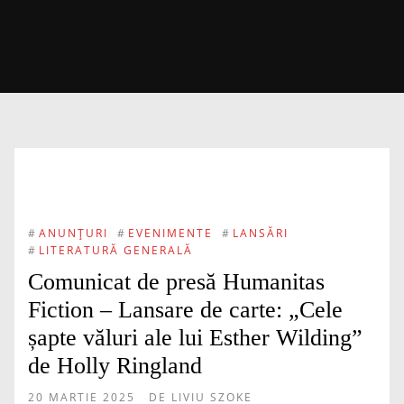
#
ANUNȚURI
#
EVENIMENTE
#
LANSĂRI
#
LITERATURĂ GENERALĂ
Comunicat de presă Humanitas
Fiction – Lansare de carte: „Cele
șapte văluri ale lui Esther Wilding”
de Holly Ringland
20 MARTIE 2025
DE
LIVIU SZOKE