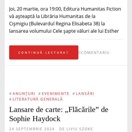
Joi, 20 martie, ora 19:00, Editura Humanitas Fiction
vă așteaptă la Librăria Humanitas de la
Cișmigiu (Bulevardul Regina Elisabeta 38) la
lansarea volumului Cele șapte văluri ale lui Esther
COMENTARIU
CONTINUĂ LECTURA
#
ANUNȚURI
#
EVENIMENTE
#
LANSĂRI
#
LITERATURĂ GENERALĂ
Lansare de carte: „Flăcările” de
Sophie Haydock
24 SEPTEMBRIE 2024
DE
LIVIU SZOKE