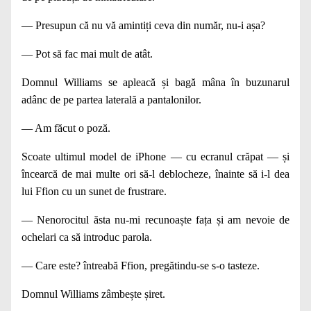
— Presupun că nu vă amintiți ceva din număr, nu‑i așa?
— Pot să fac mai mult de atât.
Domnul Williams se apleacă și bagă mâna în buzu­narul
adânc de pe partea laterală a pantalonilor.
— Am făcut o poză.
Scoate ultimul model de iPhone — cu ecranul cră­pat — și
încearcă de mai multe ori să‑l deblocheze, îna­inte să i‑l dea
lui Ffion cu un sunet de frustrare.
— Nenorocitul ăsta nu‑mi recunoaște fața și am nevoie de
ochelari ca să introduc parola.
— Care este? întreabă Ffion, pregătindu-se s-o tasteze.
Domnul Williams zâmbește șiret.