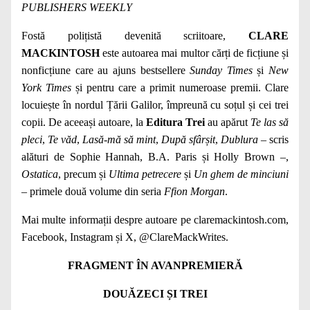
PUBLISHERS WEEKLY
Fostă polițistă devenită scriitoare,
CLARE
MACKINTOSH
este autoarea mai multor cărți de ficțiune și
nonficțiune care au ajuns bestsellere
Sunday Times
și
New
York Times
și pentru care a primit numeroase premii. Clare
locuiește în nordul Țării Galilor, împreună cu soțul și cei trei
copii. De aceeași autoare, la
Editura Trei
au apărut
Te las să
pleci
,
Te văd
,
Lasă-mă să mint
,
După
sfârșit
,
Dublura
– scris
alături de Sophie Hannah, B.A. Paris și Holly Brown –,
Ostatica
, precum și
Ultima petrecere
și
Un ghem de
minciuni
– primele două volume din seria
Ffion Morgan
.
Mai multe informații despre autoare pe claremackintosh.com,
Facebook, Instagram și X, @ClareMackWrites.
FRAGMENT ÎN AVANPREMIERĂ
DOUĂZECI ȘI TREI