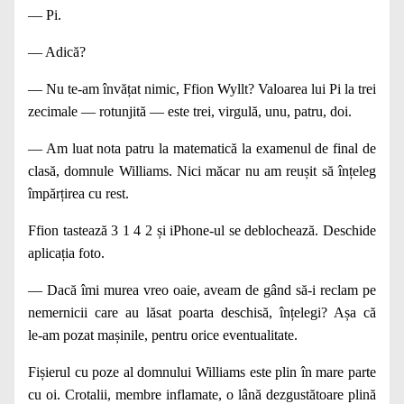
— Pi.
— Adică?
— Nu te‑am învățat nimic, Ffion Wyllt? Valoarea lui Pi la trei
zecimale — rotunjită — este trei, virgulă, unu, patru, doi.
— Am luat nota patru la matematică la examenul de final de
clasă, domnule Williams. Nici măcar nu am reușit să înțeleg
împărțirea cu rest.
Ffion tastează 3 1 4 2 și iPhone‑ul se deblochează. Deschide
aplicația foto.
— Dacă îmi murea vreo oaie, aveam de gând să‑i reclam pe
nemernicii care au lăsat poarta deschisă, înțelegi? Așa că
le‑am pozat mașinile, pentru orice eventualitate.
Fișierul cu poze al domnului Williams este plin în mare parte
cu oi. Crotalii, membre inflamate, o lână dezgustătoare plină