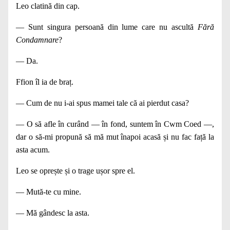
Leo clatină din cap.
— Sunt singura persoană din lume care nu ascultă
Fără
Condamnare
?
— Da.
Ffion îl ia de braț.
— Cum de nu i‑ai spus mamei tale că ai pierdut casa?
— O să afle în curând — în fond, suntem în Cwm Coed —,
dar o să‑mi propună să mă mut înapoi acasă și nu fac față la
asta acum.
Leo se oprește și o trage ușor spre el.
— Mută‑te cu mine.
— Mă gândesc la asta.