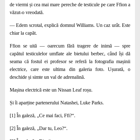
de viermi și cea mai mare pereche de testicule pe care Ffion a
văzut‑o vreodată.
— Edem scrotal, explică domnul Williams. Un caz urât. Este
chiar la capăt.
Ffion se uită — oarecum fără tragere de inimă — spre
capătul testiculelor umflate ale bietului berbec, când își dă
seama că fostul ei profesor se referă la fotogra­fia mașinii
electrice, care este ultima din galeria foto. Ușurată, o
deschide și simte un val de adrenalină.
Mașina electrică este un Nissan Leaf roșu.
Și îi aparține partenerului Natashei, Luke Parks.
[1]
În galeză, „Ce mai faci, Ffi?“.
[2]
În galeză, „Dar tu, Leo?“.