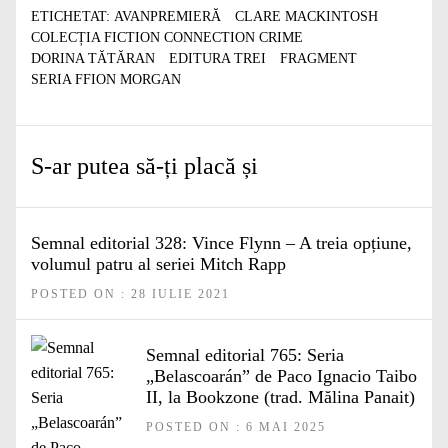
ETICHETAT:
AVANPREMIERĂ
CLARE MACKINTOSH
COLECȚIA FICTION CONNECTION CRIME
DORINA TĂTĂRAN
EDITURA TREI
FRAGMENT
SERIA FFION MORGAN
S-ar putea să-ți placă și
Semnal editorial 328: Vince Flynn – A treia opțiune,
volumul patru al seriei Mitch Rapp
POSTED ON : 28 IULIE 2021
Semnal editorial 765: Seria
„Belascoarán” de Paco Ignacio Taibo
II, la Bookzone (trad. Mălina Panait)
POSTED ON : 6 MAI 2025