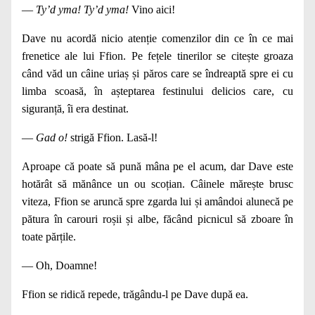
—
Ty’d yma! Ty’d yma!
Vino aici!
Dave nu acordă nicio atenție comenzilor din ce în ce mai
frenetice ale lui Ffion. Pe fețele tinerilor se citește groaza
când văd un câine uriaș și păros care se îndreaptă spre ei cu
limba scoasă, în așteptarea festinului delicios care, cu
siguranță, îi era destinat.
—
Gad o!
strigă Ffion. Lasă‑l!
Aproape că poate să pună mâna pe el acum, dar Dave este
hotărât să mănânce un ou scoțian. Câinele mărește brusc
viteza, Ffion se aruncă spre zgarda lui și amândoi alunecă pe
pătura în carouri roșii și albe, făcând picnicul să zboare în
toate părțile.
— Oh, Doamne!
Ffion se ridică repede, trăgându‑l pe Dave după ea.