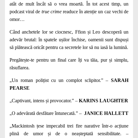
atât de mult încât să o vrea moartă. În tot acest timp, un
podcast viral de
true crime
readuce în atenție un caz vechi de
omor…
Când anchetele lor se ciocnesc, Ffion și Leo descoperă un
adevăr brutal: în spatele ușilor închise, oamenii sunt dispuși
să plătească oricât pentru ca secretele lor să nu iasă la lumină.
Pregătește-te pentru un final care îți va tăia, pur și simplu,
răsuflarea.
„Un roman polițist cu un complot sclipitor.” –
SARAH
PEARSE
„Captivant, intens și provocator.” –
KARINS LAUGHTER
„O adevărată desfătare întunecată.” –
JANICE HALLETT
„Mackintosh țese impecabil trei fire narative într-o acțiune
plină de umor și de o neașteptată sensibilitate. –