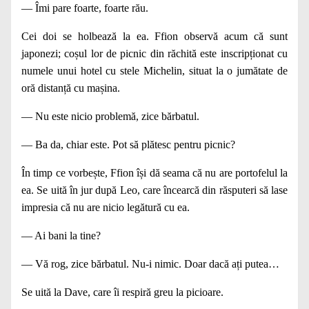
— Îmi pare foarte, foarte rău.
Cei doi se holbează la ea. Ffion observă acum că sunt
japonezi; coșul lor de picnic din răchită este inscripționat cu
numele unui hotel cu stele Michelin, situat la o jumă­tate de
oră distanță cu mașina.
— Nu este nicio problemă, zice bărbatul.
— Ba da, chiar este. Pot să plătesc pentru picnic?
În timp ce vorbește, Ffion își dă seama că nu are por­tofelul la
ea. Se uită în jur după Leo, care încearcă din răsputeri să lase
impresia că nu are nicio legătură cu ea.
— Ai bani la tine?
— Vă rog, zice bărbatul. Nu‑i nimic. Doar dacă ați putea…
Se uită la Dave, care îi respiră greu la picioare.