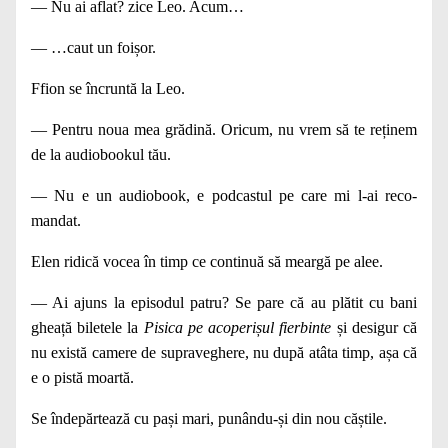
— Nu ai aflat? zice Leo. Acum…
— …caut un foișor.
Ffion se încruntă la Leo.
— Pentru noua mea grădină. Oricum, nu vrem să te reținem
de la audiobookul tău.
— Nu e un audiobook, e podcastul pe care mi l‑ai reco­
mandat.
Elen ridică vocea în timp ce continuă să meargă pe alee.
— Ai ajuns la episodul patru? Se pare că au plătit cu bani
gheață biletele la
Pisica pe acoperișul fierbinte
și desigur că
nu există camere de supraveghere, nu după atâta timp, așa că
e o pistă moartă.
Se îndepărtează cu pași mari, punându‑și din nou căștile.