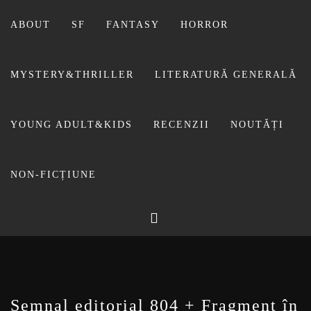
Sari
la
ABOUT
SF
FANTASY
HORROR
conținut
MYSTERY&THRILLER
LITERATURĂ GENERALĂ
YOUNG ADULT&KIDS
RECENZII
NOUTĂȚI
NON-FICȚIUNE
BIBLIOTECA LUI
FOSTUL BLOG FANSF
LIVIU
Semnal editorial 804 + Fragment în