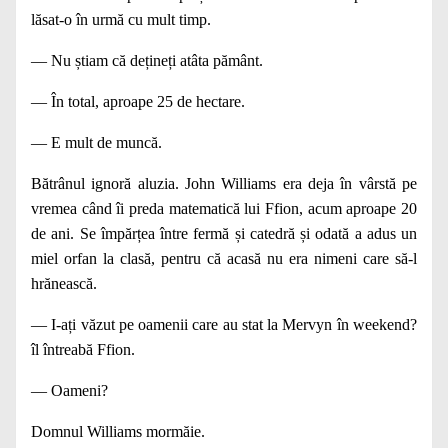
lăsat‑o în urmă cu mult timp.
— Nu știam că dețineți atâta pământ.
— În total, aproape 25 de hectare.
— E mult de muncă.
Bătrânul ignoră aluzia. John Williams era deja în vârstă pe
vremea când îi preda matematică lui Ffion, acum aproape 20
de ani. Se împărțea între fermă și catedră și odată a adus un
miel orfan la clasă, pentru că acasă nu era nimeni care să‑l
hrănească.
— I‑ați văzut pe oamenii care au stat la Mervyn în week­end?
îl întreabă Ffion.
— Oameni?
Domnul Williams mormăie.