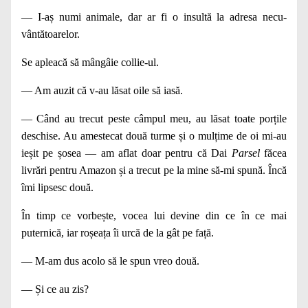
— I‑aș numi animale, dar ar fi o insultă la adresa necu­
vântătoarelor.
Se apleacă să mângâie collie‑ul.
— Am auzit că v‑au lăsat oile să iasă.
— Când au trecut peste câmpul meu, au lăsat toate porțile
deschise. Au amestecat două turme și o mulțime de oi mi-au
ieșit pe șosea — am aflat doar pentru că Dai
Parsel
făcea
livrări pentru Amazon și a trecut pe la mine să‑mi spună. Încă
îmi lipsesc două.
În timp ce vorbește, vocea lui devine din ce în ce mai
puternică, iar roșeața îi urcă de la gât pe față.
— M‑am dus acolo să le spun vreo două.
— Și ce au zis?