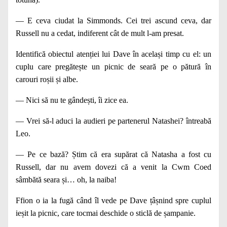
— E ceva ciudat la Simmonds. Cei trei ascund ceva, dar
Russell nu a cedat, indiferent cât de mult l‑am presat.
Identifică obiectul atenției lui Dave în același timp cu el: un
cuplu care pregătește un picnic de seară pe o pătură în
carouri roșii și albe.
— Nici să nu te gândești, îi zice ea.
— Vrei să‑l aduci la audieri pe partenerul Natashei? întreabă
Leo.
— Pe ce bază? Știm că era supărat că Natasha a fost cu
Russell, dar nu avem dovezi că a venit la Cwm Coed
sâmbătă seara și… oh, la naiba!
Ffion o ia la fugă când îl vede pe Dave țâșnind spre cuplul
ieșit la picnic, care tocmai deschide o sticlă de șampanie.