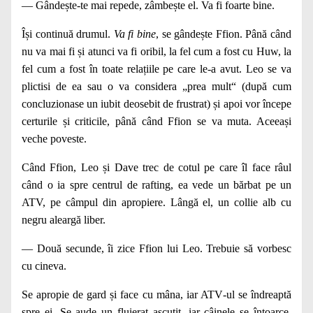
— Gândește‑te mai repede, zâmbește el. Va fi foarte bine.
Își continuă drumul.
Va fi bine
, se gândește Ffion. Până când
nu va mai fi și atunci va fi oribil, la fel cum a fost cu Huw, la
fel cum a fost în toate relațiile pe care le‑a avut. Leo se va
plictisi de ea sau o va considera „prea mult“ (după cum
concluzionase un iubit deosebit de frus­trat) și apoi vor începe
certurile și criticile, până când Ffion se va muta. Aceeași
veche poveste.
Când Ffion, Leo și Dave trec de cotul pe care îl face râul
când o ia spre centrul de rafting, ea vede un bărbat pe un
ATV, pe câmpul din apropiere. Lângă el, un collie alb cu
negru aleargă liber.
— Două secunde, îi zice Ffion lui Leo. Trebuie să vor­besc
cu cineva.
Se apropie de gard și face cu mâna, iar ATV‑ul se îndreaptă
spre ei. Se aude un fluierat ascuțit, iar câinele se întoarce,