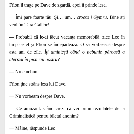
Ffion îl trage pe Dave de zgardă, apoi îi prinde lesa.
— Îmi pare foarte rău. Și… um…
croeso i Gymru
. Bine ați
venit în Țara Galilor!
— Probabil că le‑ai făcut vacanța memorabilă, zice Leo în
timp ce el și Ffion se îndepărtează. O să vorbească des­pre
asta ani de zile.
Îți amintești când o nebunie păroasă a
aterizat în picnicul nostru?
— Nu e nebun.
Ffion ține strâns lesa lui Dave.
— Nu vorbeam despre Dave.
— Ce amuzant. Când crezi că vei primi rezultatele de la
Criminalistică pentru biletul anonim?
— Mâine, răspunde Leo.