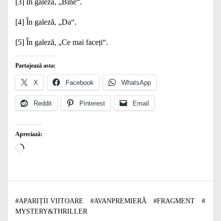
[3]
În galeză, „Bine“.
[4]
În galeză, „Da“.
[5]
În galeză, „Ce mai faceți“.
Partajează asta:
X
Facebook
WhatsApp
Reddit
Pinterest
Email
Apreciază:
Încarc...
#
APARIȚII VIITOARE
#
AVANPREMIERĂ
#
FRAGMENT
#
MYSTERY&THRILLER