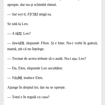
apropie, dar nu‑și schimbă ritmul.
—
Sut wyt ti, Ffi?
[1]
strigă ea.
Se uită la Leo.
—
A ti
[2]
, Leo?
—
Iawn
[3]
, răspunde Ffion. Și e bine. Nu‑i vorbi în galeză,
mamă, știi că nu înțelege.
— Tocmai de aceea trebuie să o audă. Nu‑i așa, Leo?
— Da, Elen, răspunde Leo ascultător.
—
Ydy
[4]
, traduce Elen.
Ajunge în dreptul lor, dar nu se oprește.
— Totul e în regulă cu casa?