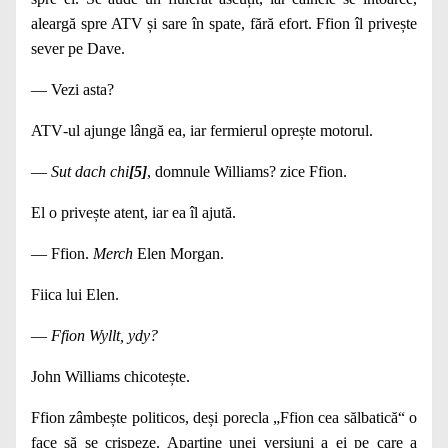
aleargă spre ATV și sare în spate, fără efort. Ffion îl privește
sever pe Dave.
— Vezi asta?
ATV‑ul ajunge lângă ea, iar fermierul oprește moto­rul.
—
Sut dach chi
[5]
, domnule Williams? zice Ffion.
El o privește atent, iar ea îl ajută.
— Ffion.
Merch
Elen Morgan.
Fiica lui Elen.
—
Ffion Wyllt, ydy?
John Williams chicotește.
Ffion zâmbește politicos, deși porecla „Ffion cea săl­batică“ o
face să se crispeze. Aparține unei versiuni a ei pe care a