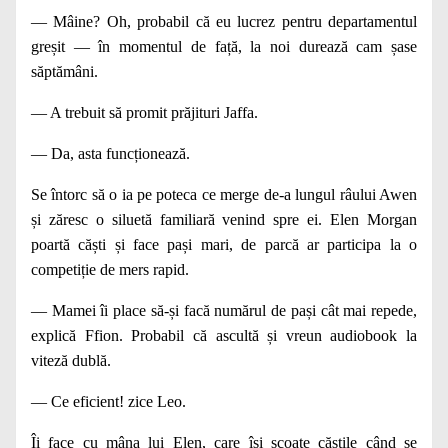
— Mâine? Oh, probabil că eu lucrez pentru departa­mentul
greșit — în momentul de față, la noi durează cam șase
săptămâni.
— A trebuit să promit prăjituri Jaffa.
— Da, asta funcționează.
Se întorc să o ia pe poteca ce merge de‑a lungul râu­lui Awen
și zăresc o siluetă familiară venind spre ei. Elen Morgan
poartă căști și face pași mari, de parcă ar participa la o
competiție de mers rapid.
— Mamei îi place să-și facă numărul de pași cât mai repede,
explică Ffion. Probabil că ascultă și vreun audiobook la
viteză dublă.
— Ce eficient! zice Leo.
Îi face cu mâna lui Elen, care își scoate căștile când se