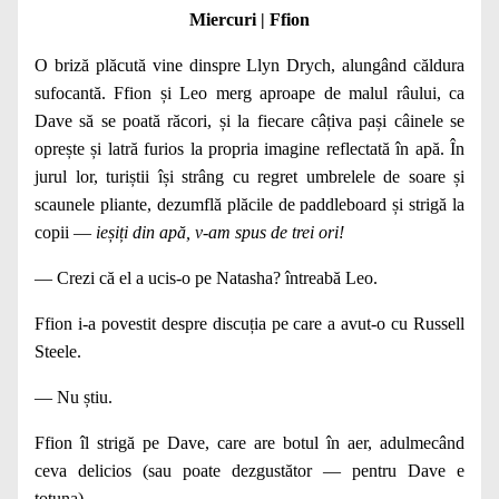
Miercuri | Ffion
O briză plăcută vine dinspre Llyn Drych, alungând căldura
sufocantă. Ffion și Leo merg aproape de malul râului, ca
Dave să se poată răcori, și la fiecare câțiva pași câinele se
oprește și latră furios la propria imagine reflectată în apă. În
jurul lor, turiștii își strâng cu regret umbrelele de soare și
scaunele pliante, dezumflă plăcile de paddleboard și strigă la
copii —
ieșiți din apă, v‑am spus de trei ori!
— Crezi că el a ucis‑o pe Natasha? întreabă Leo.
Ffion i‑a povestit despre discuția pe care a avut‑o cu Russell
Steele.
— Nu știu.
Ffion îl strigă pe Dave, care are botul în aer, adul­mecând
ceva delicios (sau poate dezgustător — pentru Dave e
totuna).