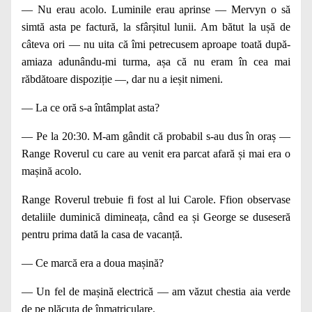
— Nu erau acolo. Luminile erau aprinse — Mervyn o să
simtă asta pe factură, la sfârșitul lunii. Am bătut la ușă de
câteva ori — nu uita că îmi petrecusem aproape toată după-
amiaza adunându‑mi turma, așa că nu eram în cea mai
răbdătoare dispoziție —, dar nu a ieșit nimeni.
— La ce oră s‑a întâmplat asta?
— Pe la 20:30. M‑am gândit că probabil s‑au dus în oraș —
Range Roverul cu care au venit era parcat afară și mai era o
mașină acolo.
Range Roverul trebuie fi fost al lui Carole. Ffion observase
detaliile duminică dimineața, când ea și George se duseseră
pentru prima dată la casa de vacanță.
— Ce marcă era a doua mașină?
— Un fel de mașină electrică — am văzut chestia aia verde
de pe plăcuța de înmatriculare.