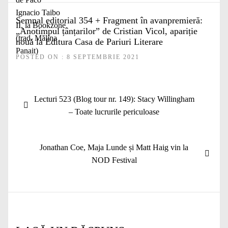
Semnal editorial 354 + Fragment în avanpremieră:
„Anotimpul țânțarilor” de Cristian Vicol, apariție
nouă la Editura Casa de Pariuri Literare
POSTED ON : 8 SEPTEMBRIE 2021
Navigare
Articolul
Lecturi 523 (Blog tour nr. 149): Stacy Willingham
în
anterior:
– Toate lucrurile periculoase
articole
Articolul
Jonathan Coe, Maja Lunde și Matt Haig vin la
următor:
NOD Festival