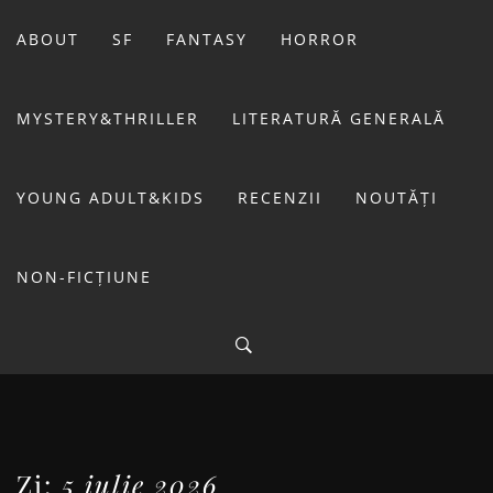
Sari
la
ABOUT
SF
FANTASY
HORROR
conținut
MYSTERY&THRILLER
LITERATURĂ GENERALĂ
YOUNG ADULT&KIDS
RECENZII
NOUTĂȚI
NON-FICȚIUNE
BIBLIOTECA LUI
FOSTUL BLOG FANSF
LIVIU
Zi:
5 iulie 2026