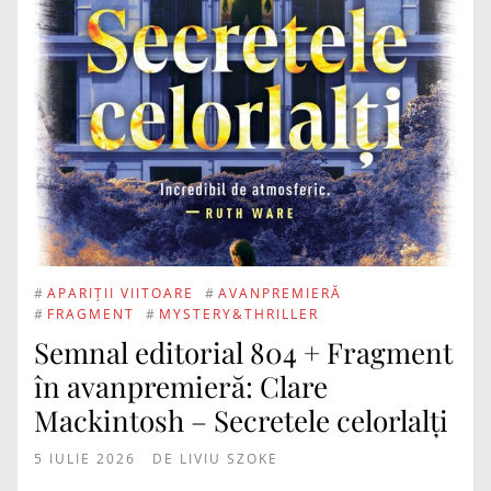
#
APARIȚII VIITOARE
#
AVANPREMIERĂ
#
FRAGMENT
#
MYSTERY&THRILLER
Semnal editorial 804 + Fragment
în avanpremieră: Clare
Mackintosh – Secretele celorlalți
5 IULIE 2026
DE
LIVIU SZOKE