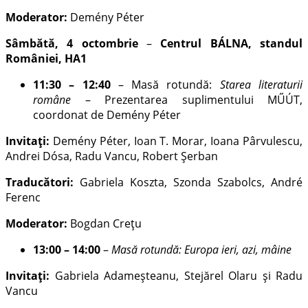
Moderator:
Demény Péter
Sâmbătă, 4 octombrie
–
Centrul BÁLNA, standul
României, HA1
11:30 – 12:40
– Masă rotundă:
Starea literaturii
române
– Prezentarea suplimentului MŰÚT,
coordonat de Demény Péter
Invitați:
Demény Péter, Ioan T. Morar, Ioana Pârvulescu,
Andrei Dósa, Radu Vancu, Robert Șerban
Traducători:
Gabriela Koszta, Szonda Szabolcs, André
Ferenc
Moderator:
Bogdan Crețu
13:00 – 14:00
–
Masă rotundă: Europa ieri, azi, mâine
Invitați:
Gabriela Adameșteanu, Stejărel Olaru și Radu
Vancu