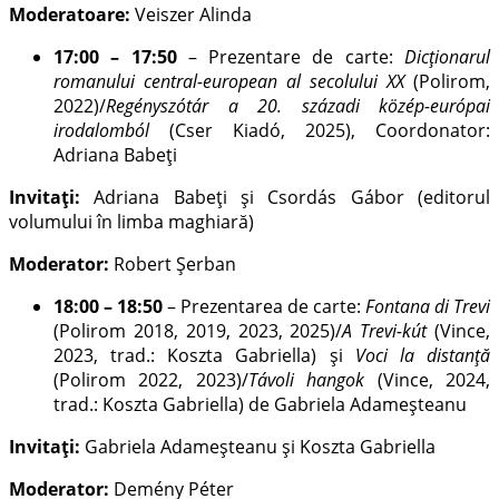
Moderatoare:
Veiszer Alinda
17:00 – 17:50
– Prezentare de carte:
Dicționarul
romanului central-european al secolului XX
(Polirom,
2022)/
Regényszótár a 20. századi közép-európai
irodalomból
(Cser Kiadó, 2025), Coordonator:
Adriana Babeți
Invitați:
Adriana Babeți și Csordás Gábor (editorul
volumului în limba maghiară)
Moderator:
Robert Șerban
18:00 – 18:50
– Prezentarea de carte:
Fontana di Trevi
(Polirom 2018, 2019, 2023, 2025)/
A Trevi-kút
(Vince,
2023, trad.: Koszta Gabriella) și
Voci la distanță
(Polirom 2022, 2023)/
Távoli hangok
(Vince, 2024,
trad.: Koszta Gabriella) de Gabriela Adameșteanu
Invitați:
Gabriela Adameșteanu și Koszta Gabriella
Moderator:
Demény Péter