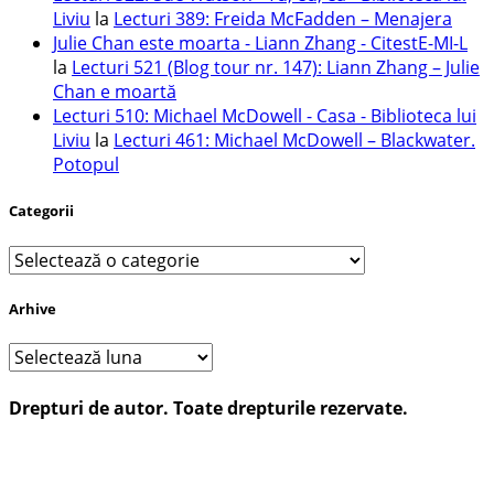
Liviu
la
Lecturi 389: Freida McFadden – Menajera
Julie Chan este moarta - Liann Zhang - CitestE-MI-L
la
Lecturi 521 (Blog tour nr. 147): Liann Zhang – Julie
Chan e moartă
Lecturi 510: Michael McDowell - Casa - Biblioteca lui
Liviu
la
Lecturi 461: Michael McDowell – Blackwater.
Potopul
Categorii
Categorii
Arhive
Arhive
Drepturi de autor. Toate drepturile rezervate.