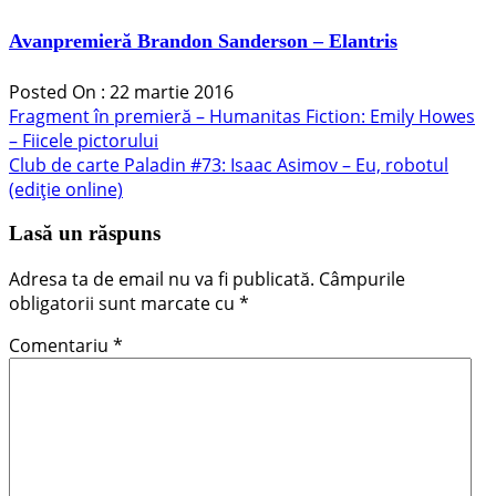
Avanpremieră Brandon Sanderson – Elantris
Posted On : 22 martie 2016
Navigare
Articolul
Fragment în premieră – Humanitas Fiction: Emily Howes
anterior:
– Fiicele pictorului
în
Articolul
Club de carte Paladin #73: Isaac Asimov – Eu, robotul
articole
următor:
(ediție online)
Lasă un răspuns
Adresa ta de email nu va fi publicată.
Câmpurile
obligatorii sunt marcate cu
*
Comentariu
*