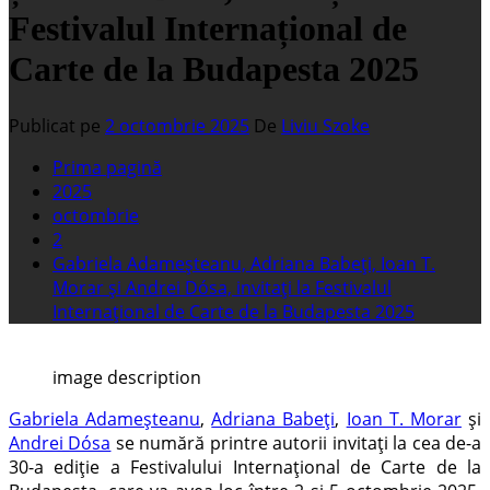
Festivalul Internațional de
Carte de la Budapesta 2025
Publicat pe
2 octombrie 2025
De
Liviu Szoke
Prima pagină
2025
octombrie
2
Gabriela Adameșteanu, Adriana Babeți, Ioan T.
Morar și Andrei Dósa, invitați la Festivalul
Internațional de Carte de la Budapesta 2025
image description
Gabriela Adameșteanu
,
Adriana Babeți
,
Ioan T. Morar
și
Andrei Dósa
se numără printre autorii invitați la cea de-a
30-a ediție a Festivalului Internațional de Carte de la