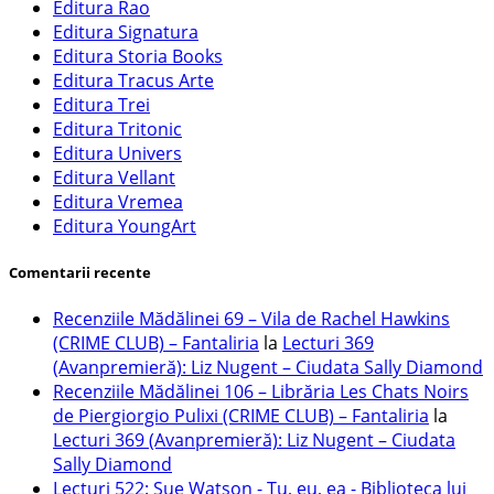
Editura Rao
Editura Signatura
Editura Storia Books
Editura Tracus Arte
Editura Trei
Editura Tritonic
Editura Univers
Editura Vellant
Editura Vremea
Editura YoungArt
Comentarii recente
Recenziile Mădălinei 69 – Vila de Rachel Hawkins
(CRIME CLUB) – Fantaliria
la
Lecturi 369
(Avanpremieră): Liz Nugent – Ciudata Sally Diamond
Recenziile Mădălinei 106 – Librăria Les Chats Noirs
de Piergiorgio Pulixi (CRIME CLUB) – Fantaliria
la
Lecturi 369 (Avanpremieră): Liz Nugent – Ciudata
Sally Diamond
Lecturi 522: Sue Watson - Tu, eu, ea - Biblioteca lui