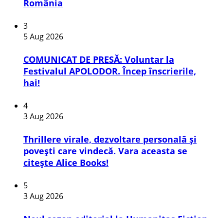
România
3
5 Aug 2026
COMUNICAT DE PRESĂ: Voluntar la
Festivalul APOLODOR. Încep înscrierile,
hai!
4
3 Aug 2026
Thrillere virale, dezvoltare personală și
povești care vindecă. Vara aceasta se
citește Alice Books!
5
3 Aug 2026