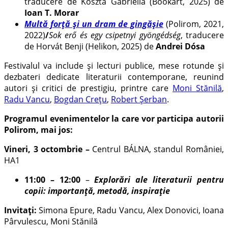
traducere de Koszta Gabriella (Bookart, 2025) de
Ioan T. Morar
Multă forță și un dram de gingășie
(Polirom, 2021,
2022)
/
Sok erő és egy csipetnyi gyöngédség
, traducere
de Horvát Benji (Helikon, 2025) de
Andrei Dósa
Festivalul va include și lecturi publice, mese rotunde și
dezbateri dedicate literaturii contemporane, reunind
autori și critici de prestigiu, printre care
Moni Stănilă
,
Radu Vancu
,
Bogdan Crețu
,
Robert Șerban
.
Programul evenimentelor la care vor participa autorii
Polirom, mai jos:
Vineri, 3 octombrie –
Centrul BÁLNA, standul României,
HA1
11:00 – 12:00
–
Explorări ale literaturii pentru
copii: importanță, metodă, inspirație
Invitați:
Simona Epure, Radu Vancu, Alex Donovici, Ioana
Pârvulescu, Moni Stănilă