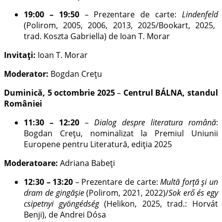
19:00 – 19:50
– Prezentare de carte:
Lindenfeld
(Polirom, 2005, 2006, 2013, 2025/Bookart, 2025,
trad. Koszta Gabriella) de Ioan T. Morar
Invitați:
Ioan T. Morar
Moderator:
Bogdan Crețu
Duminică, 5 octombrie 2025
–
Centrul BÁLNA, standul
României
11:30 – 12:20
–
Dialog despre literatura română
:
Bogdan Crețu, nominalizat la Premiul Uniunii
Europene pentru Literatură, ediția 2025
Moderatoare:
Adriana Babeți
12:30 – 13:20
– Prezentare de carte:
Multă forță și un
dram de gingășie
(Polirom, 2021, 2022)/
Sok erő és egy
csipetnyi gyöngédség
(Helikon, 2025, trad.: Horvát
Benji), de Andrei Dósa