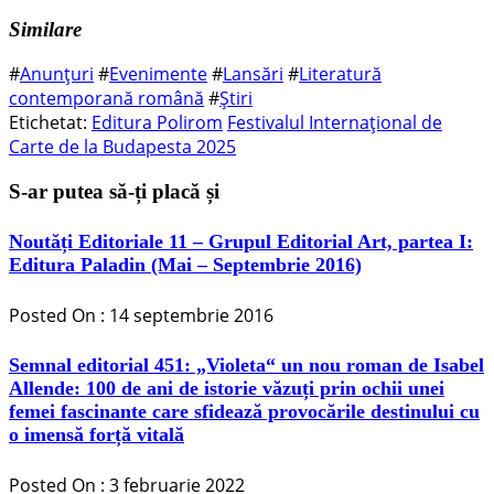
Similare
#
Anunțuri
#
Evenimente
#
Lansări
#
Literatură
contemporană română
#
Știri
Etichetat:
Editura Polirom
Festivalul Internațional de
Carte de la Budapesta 2025
S-ar putea să-ți placă și
Noutăți Editoriale 11 – Grupul Editorial Art, partea I:
Editura Paladin (Mai – Septembrie 2016)
Posted On : 14 septembrie 2016
Semnal editorial 451: „Violeta“ un nou roman de Isabel
Allende: 100 de ani de istorie văzuți prin ochii unei
femei fascinante care sfidează provocările destinului cu
o imensă forță vitală
Posted On : 3 februarie 2022