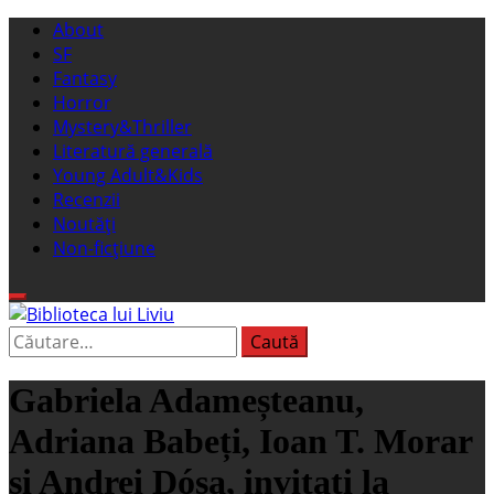
Sari
Meniu
About
la
principal
SF
conținut
Fantasy
Horror
Mystery&Thriller
Literatură generală
Young Adult&Kids
Recenzii
Noutăți
Non-ficțiune
Caută
Biblioteca lui Liviu
Fostul blog FanSF
după:
Gabriela Adameșteanu,
Adriana Babeți, Ioan T. Morar
și Andrei Dósa, invitați la