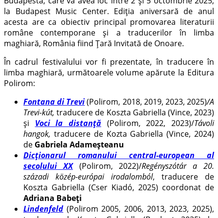
Budapesta, care va avea loc între 2 și 5 octombrie 2025,
la Budapest Music Center. Ediția aniversară de anul
acesta are ca obiectiv principal promovarea literaturii
române contemporane și a traducerilor în limba
maghiară, România fiind Țară Invitată de Onoare.
În cadrul festivalului vor fi prezentate, în traducere în
limba maghiară, următoarele volume apărute la Editura
Polirom:
Fontana di Trevi
(Polirom, 2018, 2019, 2023, 2025)
/A
Trevi-kút,
traducere de Koszta Gabriella (Vince, 2023)
și
Voci la distanță
(Polirom, 2022, 2023)/
Távoli
hangok,
traducere de Kozta Gabriella (Vince, 2024)
de
Gabriela Adameșteanu
Dicționarul romanului central-european al
secolului XX
(Polirom, 2022)/
Regényszótár a 20.
századi közép-európai irodalomból
,
traducere de
Koszta Gabriella (Cser Kiadó, 2025) coordonat de
Adriana Babeți
Lindenfeld
(Polirom 2005, 2006, 2013, 2023, 2025),