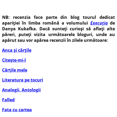
NB: recenzia face parte din blog tourul dedicat
apariției în limba română a volumului
Execuția
de
Danya Kukafka. Dacă sunteți curioși să aflați alte
păreri, puteți vizita următoarele bloguri, unde au
apărut sau vor apărea recenzii în zilele următoare:
Anca și cărțile
Citește-mi-l
Cărțile mele
Literatura pe tocuri
Analogii, Antologii
Falled
Fata cu cartea