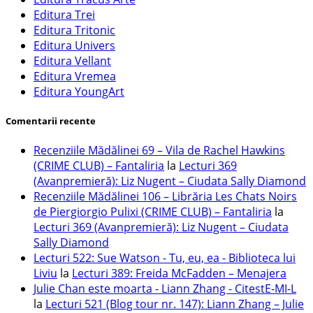
Editura Trei
Editura Tritonic
Editura Univers
Editura Vellant
Editura Vremea
Editura YoungArt
Comentarii recente
Recenziile Mădălinei 69 – Vila de Rachel Hawkins
(CRIME CLUB) – Fantaliria
la
Lecturi 369
(Avanpremieră): Liz Nugent – Ciudata Sally Diamond
Recenziile Mădălinei 106 – Librăria Les Chats Noirs
de Piergiorgio Pulixi (CRIME CLUB) – Fantaliria
la
Lecturi 369 (Avanpremieră): Liz Nugent – Ciudata
Sally Diamond
Lecturi 522: Sue Watson - Tu, eu, ea - Biblioteca lui
Liviu
la
Lecturi 389: Freida McFadden – Menajera
Julie Chan este moarta - Liann Zhang - CitestE-MI-L
la
Lecturi 521 (Blog tour nr. 147): Liann Zhang – Julie