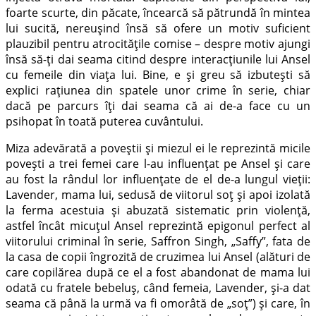
foarte scurte, din păcate, încearcă să pătrundă în mintea
lui sucită, nereușind însă să ofere un motiv suficient
plauzibil pentru atrocitățile comise – despre motiv ajungi
însă să-ți dai seama citind despre interacțiunile lui Ansel
cu femeile din viața lui. Bine, e și greu să izbutești să
explici rațiunea din spatele unor crime în serie, chiar
dacă pe parcurs îți dai seama că ai de-a face cu un
psihopat în toată puterea cuvântului.
Miza adevărată a poveștii și miezul ei le reprezintă micile
povești a trei femei care l-au influențat pe Ansel și care
au fost la rândul lor influențate de el de-a lungul vieții:
Lavender, mama lui, sedusă de viitorul soț și apoi izolată
la ferma acestuia și abuzată sistematic prin violență,
astfel încât micuțul Ansel reprezintă epigonul perfect al
viitorului criminal în serie, Saffron Singh, „Saffy”, fata de
la casa de copii îngrozită de cruzimea lui Ansel (alături de
care copilărea după ce el a fost abandonat de mama lui
odată cu fratele bebeluș, când femeia, Lavender, și-a dat
seama că până la urmă va fi omorâtă de „soț”) și care, în