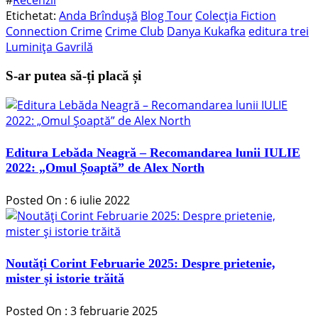
#
Recenzii
Etichetat:
Anda Brîndușă
Blog Tour
Colecția Fiction
Connection Crime
Crime Club
Danya Kukafka
editura trei
Luminița Gavrilă
S-ar putea să-ți placă și
Editura Lebăda Neagră – Recomandarea lunii IULIE
2022: „Omul Șoaptă” de Alex North
Posted On : 6 iulie 2022
Noutăți Corint Februarie 2025: Despre prietenie,
mister și istorie trăită
Posted On : 3 februarie 2025