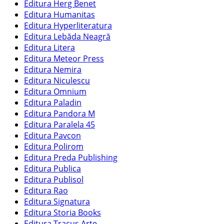
Editura Herg Benet
Editura Humanitas
Editura Hyperliteratura
Editura Lebăda Neagră
Editura Litera
Editura Meteor Press
Editura Nemira
Editura Niculescu
Editura Omnium
Editura Paladin
Editura Pandora M
Editura Paralela 45
Editura Pavcon
Editura Polirom
Editura Preda Publishing
Editura Publica
Editura Publisol
Editura Rao
Editura Signatura
Editura Storia Books
Editura Tracus Arte