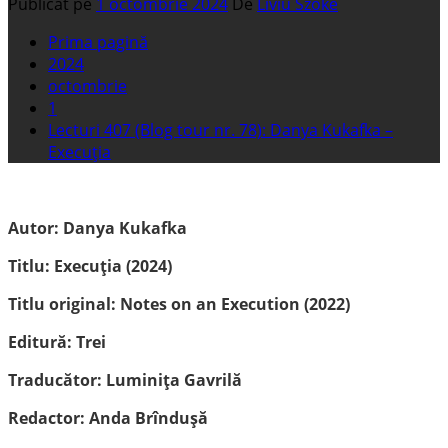
Publicat pe
1 octombrie 2024
De
Liviu Szoke
Prima pagină
2024
octombrie
1
Lecturi 407 (Blog tour nr. 78): Danya Kukafka –
Execuția
Autor: Danya Kukafka
Titlu: Execuția (2024)
Titlu original: Notes on an Execution (2022)
Editură: Trei
Traducător: Luminița Gavrilă
Redactor: Anda Brîndușă