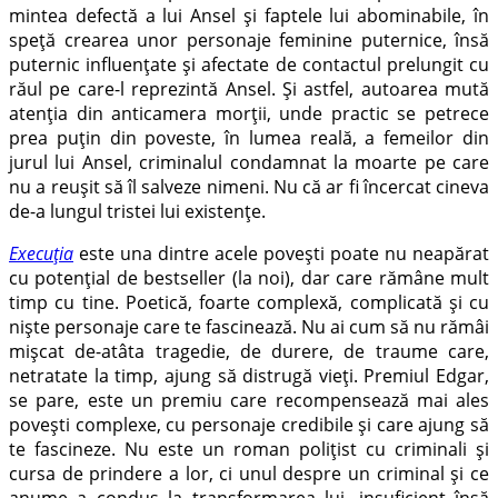
mintea defectă a lui Ansel și faptele lui abominabile, în
speță crearea unor personaje feminine puternice, însă
puternic influențate și afectate de contactul prelungit cu
răul pe care-l reprezintă Ansel. Și astfel, autoarea mută
atenția din anticamera morții, unde practic se petrece
prea puțin din poveste, în lumea reală, a femeilor din
jurul lui Ansel, criminalul condamnat la moarte pe care
nu a reușit să îl salveze nimeni. Nu că ar fi încercat cineva
de-a lungul tristei lui existențe.
Execuția
este una dintre acele povești poate nu neapărat
cu potențial de bestseller (la noi), dar care rămâne mult
timp cu tine. Poetică, foarte complexă, complicată și cu
niște personaje care te fascinează. Nu ai cum să nu rămâi
mișcat de-atâta tragedie, de durere, de traume care,
netratate la timp, ajung să distrugă vieți. Premiul Edgar,
se pare, este un premiu care recompensează mai ales
povești complexe, cu personaje credibile și care ajung să
te fascineze. Nu este un roman polițist cu criminali și
cursa de prindere a lor, ci unul despre un criminal și ce
anume a condus la transformarea lui, insuficient însă