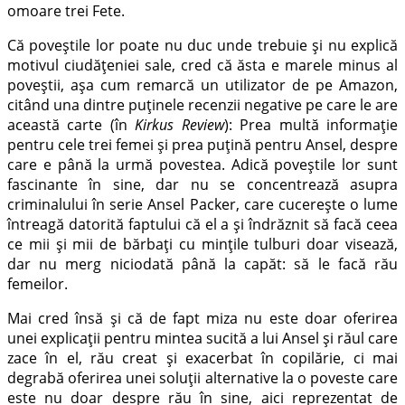
omoare trei Fete.
Că poveștile lor poate nu duc unde trebuie și nu explică
motivul ciudățeniei sale, cred că ăsta e marele minus al
poveștii, așa cum remarcă un utilizator de pe Amazon,
citând una dintre puținele recenzii negative pe care le are
această carte (în
Kirkus Review
): Prea multă informație
pentru cele trei femei și prea puțină pentru Ansel, despre
care e până la urmă povestea. Adică poveștile lor sunt
fascinante în sine, dar nu se concentrează asupra
criminalului în serie Ansel Packer, care cucerește o lume
întreagă datorită faptului că el a și îndrăznit să facă ceea
ce mii și mii de bărbați cu mințile tulburi doar visează,
dar nu merg niciodată până la capăt: să le facă rău
femeilor.
Mai cred însă și că de fapt miza nu este doar oferirea
unei explicații pentru mintea sucită a lui Ansel și răul care
zace în el, rău creat și exacerbat în copilărie, ci mai
degrabă oferirea unei soluții alternative la o poveste care
este nu doar despre rău în sine, aici reprezentat de