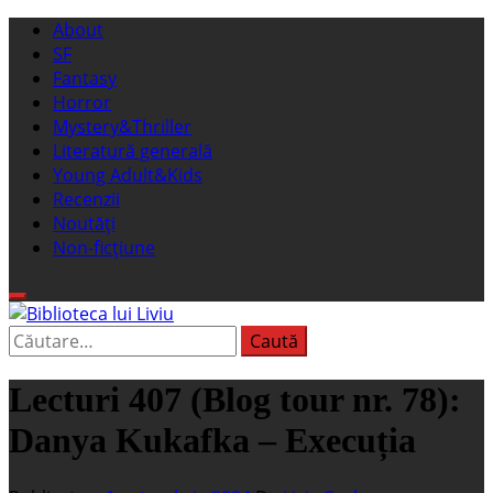
Sari
Meniu
About
la
principal
SF
conținut
Fantasy
Horror
Mystery&Thriller
Literatură generală
Young Adult&Kids
Recenzii
Noutăți
Non-ficțiune
Caută
Biblioteca lui Liviu
Fostul blog FanSF
după:
Lecturi 407 (Blog tour nr. 78):
Danya Kukafka – Execuția