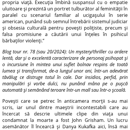
propria viață. Execuția îmbină suspansul cu o empatie
uluitoare și prezintă un portret tulburător al feminității în
paralel cu scenariul familiar al ucigașului în serie
american, punând sub semnul întrebării sistemul judiciar
și obsesia culturală pentru povești polițiste, precum și
falsa promisiune a căutării unui înțeles în psihicul
bărbaților violenți.”
Blog tour nr. 78 (sau 20/2024): Un mystery/thriller cu ardere
lentă, dar și o excelentă caracterizare de personaj psihopat și
o incursiune în mintea unui suflet bolnav respins de toată
lumea și transformat, de-a lungul unor ani, într-un adevărat
tăvălug ce distruge totul în cale. Dar insidios, perfid, prin
manipulări și vorbe dulci, nu punând mâna pe o pușcă
automată și semănând teroare într-un mall sau într-o școală.
Povești care se petrec în anticamera morții s-au mai
scris, iar unul dintre maeștrii incontestabili care au
încercat să descrie ultimele clipe din viața unui
condamnat la moarte a fost John Grisham. Un lucru
asemănător îl încearcă și Danya Kukafka aici, însă mai