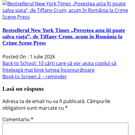
Bestsellerul New York Times „Povestea asta îți poate
salva viața”, de Tiffany Crum, acum în România la
Crime Scene Press
Posted On : 1 iulie 2026
Navigare
Articolul
Back to School: 10 cărți care vă vor ajuta copilul să
anterior:
înțeleagă mai bine lumea înconjurătoare
în
Articolul
Book to Screen 2 – reminder
articole
următor:
Lasă un răspuns
Adresa ta de email nu va fi publicată.
Câmpurile
obligatorii sunt marcate cu
*
Comentariu
*