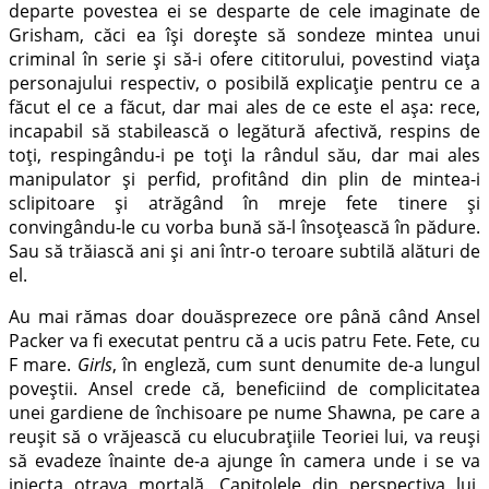
departe povestea ei se desparte de cele imaginate de
Grisham, căci ea își dorește să sondeze mintea unui
criminal în serie și să-i ofere cititorului, povestind viața
personajului respectiv, o posibilă explicație pentru ce a
făcut el ce a făcut, dar mai ales de ce este el așa: rece,
incapabil să stabilească o legătură afectivă, respins de
toți, respingându-i pe toți la rândul său, dar mai ales
manipulator și perfid, profitând din plin de mintea-i
sclipitoare și atrăgând în mreje fete tinere și
convingându-le cu vorba bună să-l însoțească în pădure.
Sau să trăiască ani și ani într-o teroare subtilă alături de
el.
Au mai rămas doar douăsprezece ore până când Ansel
Packer va fi executat pentru că a ucis patru Fete. Fete, cu
F mare.
Girls
, în engleză, cum sunt denumite de-a lungul
poveștii. Ansel crede că, beneficiind de complicitatea
unei gardiene de închisoare pe nume Shawna, pe care a
reușit să o vrăjească cu elucubrațiile Teoriei lui, va reuși
să evadeze înainte de-a ajunge în camera unde i se va
injecta otrava mortală. Capitolele din perspectiva lui,