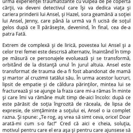
urma experienței traumatizante cu vulpea de pe coperta
cărții, va deveni detectivul care își va dedica viața și
cariera prinderii lui Ansel, și Hazel, sora geamănă a soției
lui Ansel, Jenny, care până la urmă va fi ucisă de soțul
gelos după ce îl părăsește, devenind, în final, cea de-a
patra Fată.
Extrem de complexă și de lirică, povestea lui Ansel și a
celor trei femei este descrisă alternativ, înaintând în timp
pe măsură ce personajele evoluează și se transformă,
orbitând de la distanță unul în jurul altuia. Ansel este
transformat de trauma de-a fi fost abandonat de mamă
și martor al cruzimii tatălui său. În urma acestor lucruri,
lipsit de empatie și de căldura părinților, mintea lui se
fracturează și se ajunge la fraza care mi-a rămas în minte
și care îmi va rămâne mult timp de-aici încolo: după ce
este părăsit de soția îngrozită de răceala, de lipsa de
expresie, de simțăminte a soțului ei, Ansel o ia complet
razna. Și spune: „Te rog, aș vrea să simt ceva, orice! Doar
arată-mi cum s-o fac!” Cred că aici e cheia, soluția,
motivul pentru care el era așa și pentru care ajunsese să