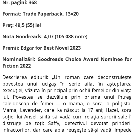
Nr. pagini: 368
Format: Trade Paperback, 13×20
Preț: 49,5 (55) lei
Nota Goodreads: 4,07 (105 088 note)
Premii: Edgar for Best Novel 2023
Nominalizări: Goodreads Choice Award Nominee for
Fiction 2022
Descrierea editurii: „Un roman care deconstruiește
povestea unui ucigaș în serie aflat în așteptarea
execuției, văzută în principal prin ochii femeilor din viața
lui. Povestea se dezvăluie prin prisma unui întreg
caleidoscop de femei — o mamă, o soră, o polițistă.
Mama, Lavender, care l-a născut la 17 ani; Hazel, sora
soției lui Ansel, silită să vadă cum relația surorii sale îi
distruge pe toți; Saffy, detectivul devotat prinderii
infractorilor, dar care abia reușește să-și vadă limpede