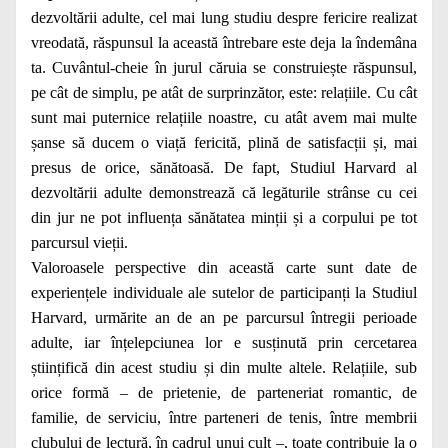
dezvoltării adulte, cel mai lung studiu despre fericire realizat
vreodată, răspunsul la această întrebare este deja la îndemâna
ta. Cuvântul-cheie în jurul căruia se construiește răspunsul,
pe cât de simplu, pe atât de surprinzător, este: relațiile. Cu cât
sunt mai puternice relațiile noastre, cu atât avem mai multe
șanse să ducem o viață fericită, plină de satisfacții și, mai
presus de orice, sănătoasă. De fapt, Studiul Harvard al
dezvoltării adulte demonstrează că legăturile strânse cu cei
din jur ne pot influența sănătatea minții și a corpului pe tot
parcursul vieții.
Valoroasele perspective din această carte sunt date de
experiențele individuale ale sutelor de participanți la Studiul
Harvard, urmărite an de an pe parcursul întregii perioade
adulte, iar înțelepciunea lor e susținută prin cercetarea
științifică din acest studiu și din multe altele. Relațiile, sub
orice formă – de prietenie, de parteneriat romantic, de
familie, de serviciu, între parteneri de tenis, între membrii
clubului de lectură, în cadrul unui cult –, toate contribuie la o