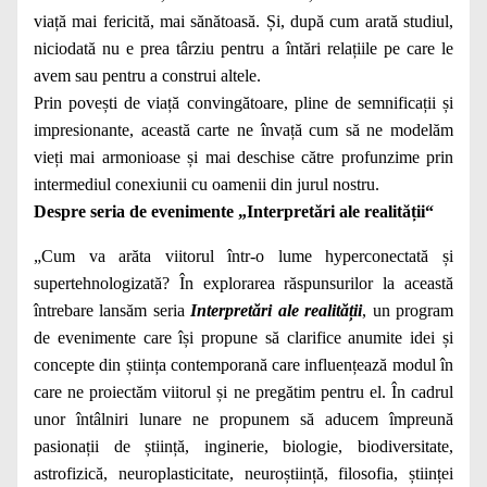
viață mai fericită, mai sănătoasă. Și, după cum arată studiul,
niciodată nu e prea târziu pentru a întări relațiile pe care le
avem sau pentru a construi altele.
Prin povești de viață convingătoare, pline de semnificații și
impresionante, această carte ne învață cum să ne modelăm
vieți mai armonioase și mai deschise către profunzime prin
intermediul conexiunii cu oamenii din jurul nostru.
Despre seria de evenimente „Interpretări ale realității“
„Cum va arăta viitorul într-o lume hyperconectată și
supertehnologizată? În explorarea răspunsurilor la această
întrebare lansăm seria
Interpretări ale realității
, un program
de evenimente care își propune să clarifice anumite idei și
concepte din știința contemporană care influențează modul în
care ne proiectăm viitorul și ne pregătim pentru el. În cadrul
unor întâlniri lunare ne propunem să aducem împreună
pasionații de știință, inginerie, biologie, biodiversitate,
astrofizică, neuroplasticitate, neuroștiință, filosofia, științei