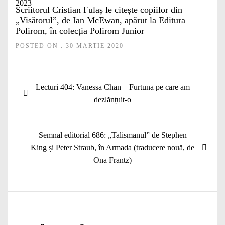
Scriitorul Cristian Fulaș le citește copiilor din
„Visătorul”, de Ian McEwan, apărut la Editura
Polirom, în colecția Polirom Junior
POSTED ON : 30 MARTIE 2020
Navigare
Articolul
Lecturi 404: Vanessa Chan – Furtuna pe care am
în
anterior:
dezlănțuit-o
articole
Articolul
Semnal editorial 686: „Talismanul” de Stephen
următor:
King și Peter Straub, în Armada (traducere nouă, de
Ona Frantz)