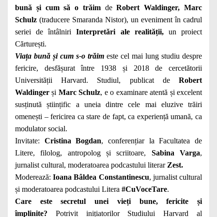
bună și cum să o trăim
de
Robert Waldinger, Marc
Schulz
(traducere Smaranda Nistor), un eveniment în cadrul
seriei de întâlniri
Interpretări ale realității,
un proiect
Cărturești.
Viața bună și cum s-o trăim
este cel mai lung studiu despre
fericire, desfășurat între 1938 și 2018 de cercetătorii
Universității Harvard. Studiul, publicat de
Robert
Waldinger
și
Marc Schulz
, e o examinare atentă și excelent
susținută științific a uneia dintre cele mai eluzive trăiri
omenești – fericirea ca stare de fapt, ca experiență umană, ca
modulator social.
Invitate:
Cristina Bogdan
, conferențiar la Facultatea de
Litere, filolog, antropolog și scriitoare,
Sabina Varga
,
jurnalist cultural, moderatoarea podcastului literar
Zest
.
Moderează:
Ioana Bâldea Constantinescu
, jurnalist cultural
și moderatoarea podcastului Litera
#CuVoceTare
.
Care este secretul unei vieți bune, fericite și
împlinite?
Potrivit inițiatorilor Studiului Harvard al