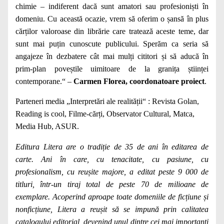
chimie – indiferent dacă sunt amatori sau profesioniști în
domeniu. Cu această ocazie, vrem să oferim o șansă în plus
cărților valoroase din librărie care tratează aceste teme, dar
sunt mai puțin cunoscute publicului. Sperăm ca seria să
angajeze în dezbatere cât mai mulți cititori și să aducă în
prim-plan poveștile uimitoare de la granița științei
contemporane.“ –
Carmen Florea, coordonatoare proiect
.
Parteneri media „Interpretări ale realității“ : Revista Golan,
Reading is cool, Filme-cărți, Observator Cultural, Matca,
Media Hub, ASUR.
Editura Litera are o tradiție de 35 de ani în editarea de
carte. Ani în care, cu tenacitate, cu pasiune, cu
profesionalism, cu reușite majore, a editat peste 9 000 de
titluri, într-un tiraj total de peste 70 de milioane de
exemplare. Acoperind aproape toate domeniile de ficțiune și
nonficțiune, Litera a reușit să se impună prin calitatea
catalogului editorial, devenind unul dintre cei mai importanți