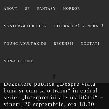
Sari
la
ABOUT
SF
FANTASY
HORROR
conținut
MYSTERY&THRILLER
LITERATURĂ GENERALĂ
BIBLIOTECA LUI
YOUNG ADULT&KIDS
RECENZII
NOUTĂȚI
FOSTUL BLOG FANSF
LIVIU
NON-FICȚIUNE
Dezbatere publică „Despre viața
bună și cum să o trăim“ în cadrul
seriei „Interpretări ale realității“ –
vineri, 20 septembrie, ora 18.30