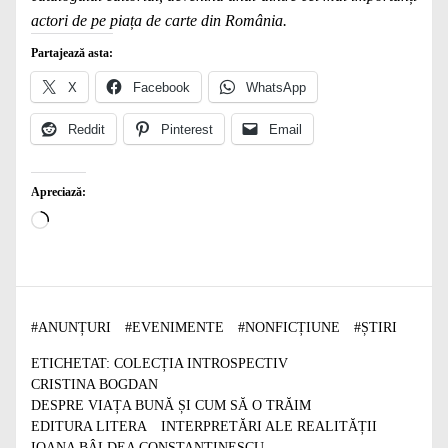
actori de pe piața de carte din România.
Partajează asta:
X
Facebook
WhatsApp
Reddit
Pinterest
Email
Apreciază:
Încarc...
#
ANUNȚURI
#
EVENIMENTE
#
NONFICȚIUNE
#
ȘTIRI
ETICHETAT:
COLECȚIA INTROSPECTIV
CRISTINA BOGDAN
DESPRE VIAȚA BUNĂ ȘI CUM SĂ O TRĂIM
EDITURA LITERA
INTERPRETĂRI ALE REALITĂȚII
IOANA BÂLDEA CONSTANTINESCU