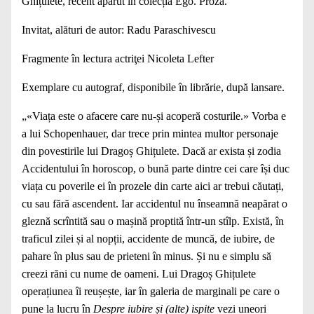
Ghițulete, recent apărut în colecția Ego. Proză.
Invitat, alături de autor: Radu Paraschivescu
Fragmente în lectura actriţei Nicoleta Lefter
Exemplare cu autograf, disponibile în librărie, după lansare.
„«Viața este o afacere care nu-și acoperă costurile.» Vorba e
a lui Schopenhauer, dar trece prin mintea multor personaje
din povestirile lui Dragoș Ghițulete. Dacă ar exista și zodia
Accidentului în horoscop, o bună parte dintre cei care își duc
viața cu poverile ei în prozele din carte aici ar trebui căutați,
cu sau fără ascendent. Iar accidentul nu înseamnă neapărat o
gleznă scrîntită sau o mașină proptită într-un stîlp. Există, în
traficul zilei și al nopții, accidente de muncă, de iubire, de
pahare în plus sau de prieteni în minus. Și nu e simplu să
creezi răni cu nume de oameni. Lui Dragoș Ghițulete
operațiunea îi reușește, iar în galeria de marginali pe care o
pune la lucru în
Despre iubire și (alte) ispite
vezi uneori