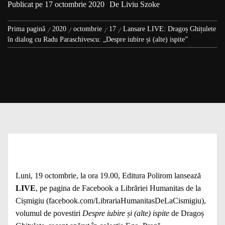
Publicat pe
17 octombrie 2020
De
Liviu Szoke
Prima pagină
2020
octombrie
17
Lansare LIVE: Dragoș Ghițulete
în dialog cu Radu Paraschivescu: „Despre iubire și (alte) ispite”
Luni, 19 octombrie, la ora 19.00, Editura Polirom lansează
LIVE
, pe pagina de Facebook a Librăriei Humanitas de la
Cișmigiu (facebook.com/LibrariaHumanitasDeLaCismigiu),
volumul de povestiri
Despre iubire și (alte) ispite
de Dragoș