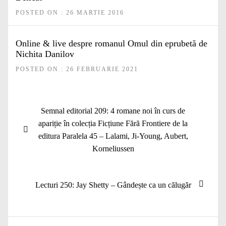
POSTED ON : 26 MARTIE 2016
Online & live despre romanul Omul din eprubetă de
Nichita Danilov
POSTED ON : 26 FEBRUARIE 2021
Navigare
Articolul
Semnal editorial 209: 4 romane noi în curs de
în
anterior:
apariție în colecția Ficțiune Fără Frontiere de la
articole
editura Paralela 45 – Lalami, Ji-Young, Aubert,
Korneliussen
Articolul
Lecturi 250: Jay Shetty – Gândește ca un călugăr
următor: