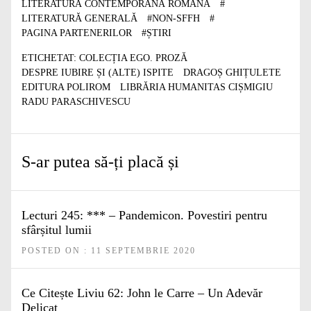
LITERATURĂ CONTEMPORANĂ ROMÂNĂ
#
LITERATURĂ GENERALĂ
#
NON-SFFH
#
PAGINA PARTENERILOR
#
ȘTIRI
ETICHETAT:
COLECȚIA EGO. PROZĂ
DESPRE IUBIRE ȘI (ALTE) ISPITE
DRAGOȘ GHIȚULETE
EDITURA POLIROM
LIBRĂRIA HUMANITAS CIȘMIGIU
RADU PARASCHIVESCU
S-ar putea să-ți placă și
Lecturi 245: *** – Pandemicon. Povestiri pentru
sfârșitul lumii
POSTED ON : 11 SEPTEMBRIE 2020
Ce Citește Liviu 62: John le Carre – Un Adevăr
Delicat