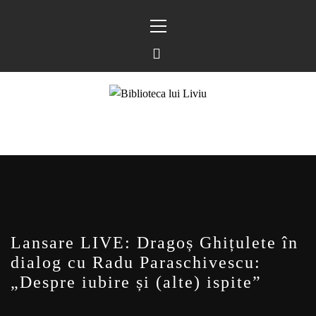
Sari
Meniu
la
principal
conținut
BIBLIOTECA LUI
FOSTUL BLOG FANSF
LIVIU
Lansare LIVE: Dragoș Ghițulete în
dialog cu Radu Paraschivescu:
„Despre iubire și (alte) ispite”