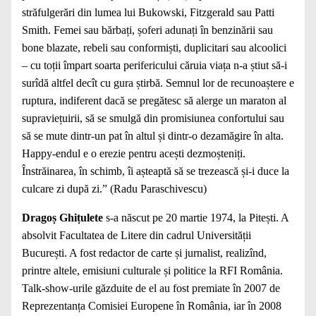
străfulgerări din lumea lui Bukowski, Fitzgerald sau Patti
Smith. Femei sau bărbați, șoferi adunați în benzinării sau
bone blazate, rebeli sau conformiști, duplicitari sau alcoolici
– cu toții împart soarta perifericului căruia viața n-a știut să-i
surîdă altfel decît cu gura știrbă. Semnul lor de recunoaștere e
ruptura, indiferent dacă se pregătesc să alerge un maraton al
supraviețuirii, să se smulgă din promisiunea confortului sau
să se mute dintr-un pat în altul și dintr-o dezamăgire în alta.
Happy-endul e o erezie pentru acești dezmoșteniți.
Înstrăinarea, în schimb, îi așteaptă să se trezească și-i duce la
culcare zi după zi.” (Radu Paraschivescu)
Dragoș Ghițulete
s-a născut pe 20 martie 1974, la Pitești. A
absolvit Facultatea de Litere din cadrul Universității
București. A fost redactor de carte și jurnalist, realizînd,
printre altele, emisiuni culturale și politice la RFI România.
Talk-show-urile găzduite de el au fost premiate în 2007 de
Reprezentanța Comisiei Europene în România, iar în 2008