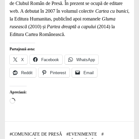
de Clubul Român de Presă. În prezent se ocupă de editare
web. A debutat în 2007 în volumul colectiv
Cartea cu bunici
,
la Editura Humanitas, publicînd apoi romanele
Gluma
rusească
(2010) și
Partea dreaptă a capului
(2014) la
Editura Cartea Românească.
Partajează asta:
X
Facebook
WhatsApp
Reddit
Pinterest
Email
Apreciază:
Încarc...
#
COMUNICATE DE PRESĂ
#
EVENIMENTE
#