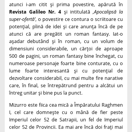
atunci i-am citit și prima povestire, apărută în
Revista Galileo Nr. 4
și intitulată
‚Apocalipsă la
super-ofertă’
, o povestire ce contura o scriitoare cu
potențial, plină de idei și care anunța încă de pe
atunci că are pregătit un roman fantasy. Iat-o
așadar debutând și în roman, cu un volum de
dimensiuni considerabile, un cărțoi de aproape
500 de pagini, un roman fantasy bine închegat, cu
numeroase personaje foarte bine conturate, cu o
lume foarte interesantă și cu potențial de
dezvoltare considerabil, cu mai multe fire narative
care, în final, se întrepătrund pentru a alcătui un
întreg unitar și bine pus la punct.
Mizurro este fiica cea mică a Împăratului Raghmen
I, cel care domnește cu o mână de fier peste
Imperiul celor 52 de Satrapii, un fel de Imperiul
celor 52 de Provincii. Ea mai are încă doi frați mai