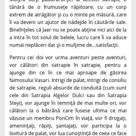
tânără de o frumusețe răpitoare, cu un corp
extrem de atrăgător și cu o minte pe măsură, care
îi va deveni un ajutor de nădejde în căutările sale.
Bineînțeles că Jaer nu se poate abține nici aici de la
a intra în tot soiul de belele, lucru care îi va aduce
numai neplăceri dar și o mulțime de…satisfacții.
Pentru cei doi vor urma aventuri peste aventuri,
vor călători din satrapie în satrapie, pentru a
ajunge din ce în ce mai aproape de găsirea
faimosului Vasari. Intrigi de palat, intrigi de consiliu
de satrapie, reguli absurde de conduită (cum sunt
cele din Satrapia Algelor Dulci sau din Satrapia
Steyi), vor ajunge în temniță de mai multe ori, vor
călători la o bătrână care fusese ultima ce mai
văzuse un membru PonCim în viață, vor fi drogați,
amenințați, răpiți, șantajați, vor participa la o
lovitură de palat, vor lua cunoștință de ceea ce face