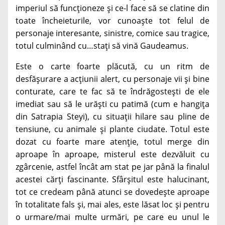
imperiul să funcționeze și ce-l face să se clatine din
toate încheieturile, vor cunoaște tot felul de
personaje interesante, sinistre, comice sau tragice,
totul culminând cu…stați să vină Gaudeamus.
Este o carte foarte plăcută, cu un ritm de
desfășurare a acțiunii alert, cu personaje vii și bine
conturate, care te fac să te îndrăgostești de ele
imediat sau să le urăști cu patimă (cum e hangița
din Satrapia Steyi), cu situații hilare sau pline de
tensiune, cu animale și plante ciudate. Totul este
dozat cu foarte mare atenție, totul merge din
aproape în aproape, misterul este dezvăluit cu
zgârcenie, astfel încât am stat pe jar până la finalul
acestei cărți fascinante. Sfârșitul este halucinant,
tot ce credeam până atunci se dovedește aproape
în totalitate fals și, mai ales, este lăsat loc și pentru
o urmare/mai multe urmări, pe care eu unul le