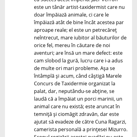
este un tânăr artist-taxidermist care nu
doar împăiază animale, ci care le
împăiază atât de bine încât acestea par
aproape reale; el este un petrecăreț
neîntrecut, mare iubitor al băuturilor de
orice fel, mereu în căutare de noi
aventuri; are însă un mare defect: este
cam slobod la gură, lucru care i-a adus
de multe ori mari probleme. Așa se
întâmplă și acum, când câștigă Marele
Concurs de Taxidermie organizat la
palat, dar, neputându-se abține, se
laudă că a împăiat un porci marinii, un
animal care nu există; este aruncat în
temniță și ciomăgit zdravăn, dar este
ajutat să evadeze de către Cuna Ragarzi,
camerista personală a prințesei Mizurro.