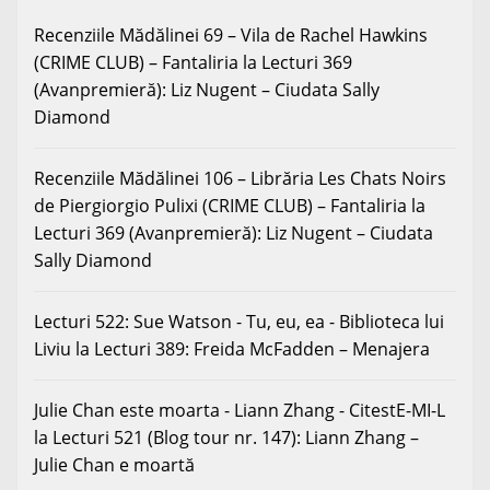
Recenziile Mădălinei 69 – Vila de Rachel Hawkins
(CRIME CLUB) – Fantaliria
la
Lecturi 369
(Avanpremieră): Liz Nugent – Ciudata Sally
Diamond
Recenziile Mădălinei 106 – Librăria Les Chats Noirs
de Piergiorgio Pulixi (CRIME CLUB) – Fantaliria
la
Lecturi 369 (Avanpremieră): Liz Nugent – Ciudata
Sally Diamond
Lecturi 522: Sue Watson - Tu, eu, ea - Biblioteca lui
Liviu
la
Lecturi 389: Freida McFadden – Menajera
Julie Chan este moarta - Liann Zhang - CitestE-MI-L
la
Lecturi 521 (Blog tour nr. 147): Liann Zhang –
Julie Chan e moartă