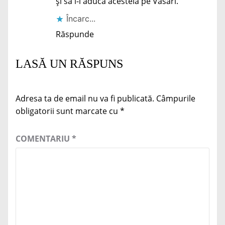
și să i-l aducă acesteia pe Vasari.
Încarc...
Răspunde
LASĂ UN RĂSPUNS
Adresa ta de email nu va fi publicată.
Câmpurile
obligatorii sunt marcate cu
*
COMENTARIU
*