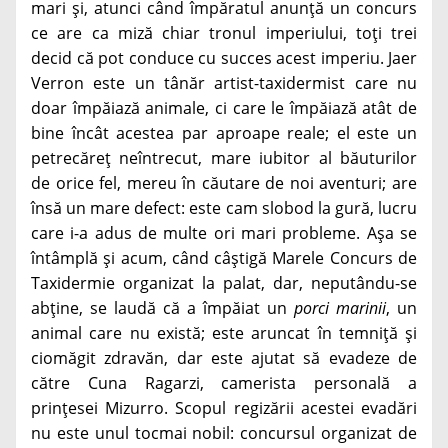
mari și, atunci când împăratul anunță un concurs
ce are ca miză chiar tronul imperiului, toți trei
decid că pot conduce cu succes acest imperiu. Jaer
Verron este un tânăr artist-taxidermist care nu
doar împăiază animale, ci care le împăiază atât de
bine încât acestea par aproape reale; el este un
petrecăreț neîntrecut, mare iubitor al băuturilor
de orice fel, mereu în căutare de noi aventuri; are
însă un mare defect: este cam slobod la gură, lucru
care i-a adus de multe ori mari probleme. Așa se
întâmplă și acum, când câștigă Marele Concurs de
Taxidermie organizat la palat, dar, neputându-se
abține, se laudă că a împăiat un
porci marinii
, un
animal care nu există; este aruncat în temniță și
ciomăgit zdravăn, dar este ajutat să evadeze de
către Cuna Ragarzi, camerista personală a
prințesei Mizurro. Scopul regizării acestei evadări
nu este unul tocmai nobil: concursul organizat de