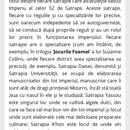
totul despre fiecare satrapie care alcătuiește vastul
Imperiu al celor 52 de Satrapii. Aceste satrapii,
fiecare cu regulile și cu specializările lor precise,
sunt oarecum indepedente să se autoguverneze,
să se conducă după propriile reguli și au un rolul
lor precis în funcționarea Imperiului: fiecare
satrapie are o specializare (cum am întâlnit, de
exemplu, în trilogia
’Jocurile Foamei’
a lui Suzanne
Collins, unde fiecare district avea specializarea sa
precisă), de exemplu, Satrapia Daisei, denumită și
Satrapia Universității, se ocupă de elaborarea
manuscriselor din tot imperiul, manuscrise care îi
sunt atât de dragi prințesei Mizurro, încât stă toată
ziua cu nasul în ele și le studiază; Satrapia Yassou
este singurul loc unde se cultivă algele dulci, din
care se face cel mai bun vin din tot imperiul și locul
unde sunt elaborate cele mai delicioase preparate
culinare; Satrapia A’hon este locul de unde vin