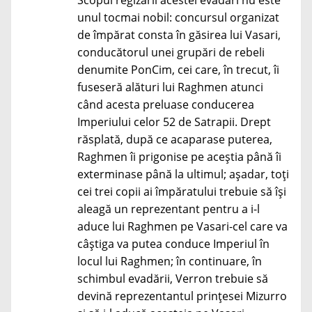
Scopul regizării acestei evadări nu este
unul tocmai nobil: concursul organizat
de împărat consta în găsirea lui Vasari,
conducătorul unei grupări de rebeli
denumite PonCim, cei care, în trecut, îi
fuseseră alături lui Raghmen atunci
când acesta preluase conducerea
Imperiului celor 52 de Satrapii. Drept
răsplată, după ce acaparase puterea,
Raghmen îi prigonise pe aceștia până îi
exterminase până la ultimul; așadar, toți
cei trei copii ai împăratului trebuie să își
aleagă un reprezentant pentru a i-l
aduce lui Raghmen pe Vasari-cel care va
câștiga va putea conduce Imperiul în
locul lui Raghmen; în continuare, în
schimbul evadării, Verron trebuie să
devină reprezentantul prințesei Mizurro