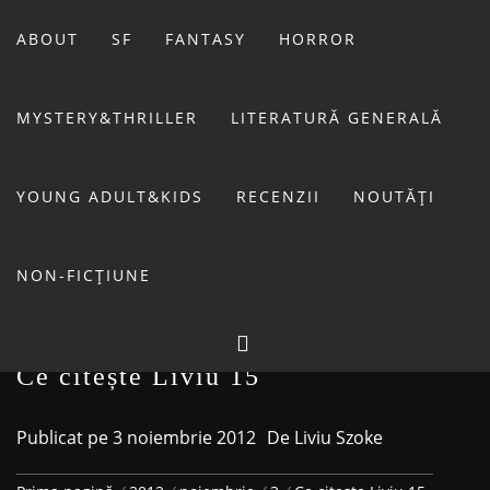
Sari
la
ABOUT
SF
FANTASY
HORROR
conținut
MYSTERY&THRILLER
LITERATURĂ GENERALĂ
BIBLIOTECA LUI
YOUNG ADULT&KIDS
RECENZII
NOUTĂȚI
FOSTUL BLOG FANSF
LIVIU
NON-FICȚIUNE
Ce citește Liviu 15
Publicat pe
3 noiembrie 2012
De
Liviu Szoke