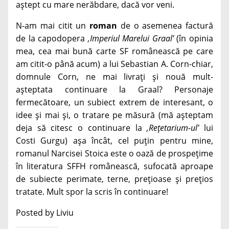
aștept cu mare nerăbdare, dacă vor veni.
N-am mai citit un
roman
de o asemenea factură
de la capodopera
‚Imperiul Marelui Graal’
(în opinia
mea, cea mai bună carte SF românească pe care
am citit-o până acum) a lui Sebastian A. Corn-chiar,
domnule Corn, ne mai livrați și nouă mult-
așteptata continuare la Graal? Personaje
fermecătoare, un subiect extrem de interesant, o
idee și mai și, o tratare pe măsură (mă așteptam
deja să citesc o continuare la
‚Rețetarium-ul’
lui
Costi Gurgu) așa încât, cel puțin pentru mine,
romanul Narcisei Stoica este o oază de prospețime
în literatura SFFH românească, sufocată aproape
de subiecte perimate, terne, prețioase și prețios
tratate. Mult spor la scris în continuare!
Posted by Liviu