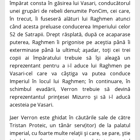
împărat consta în găsirea lui Vasari, conducătorul
unei grupări de rebeli denumite PonCim, cei care,
în trecut, îi fuseseră alături lui Raghmen atunci
când acesta preluase conducerea Imperiului celor
52 de Satrapii. Drept răsplată, după ce acaparase
puterea, Raghmen îi prigonise pe aceștia până îi
exterminase până la ultimul; așadar, toți cei trei
copii ai împăratului trebuie să își aleagă un
reprezentant pentru a i-l aduce lui Raghmen pe
Vasari-cel care va câștiga va putea conduce
Imperiul în locul lui Raghmen; în continuare, în
schimbul evadării, Verron trebuie să devină
reprezentantul prințesei Mizurro și să i-l aducă
acesteia pe Vasari.
Jaer Verron este ghidat în căutările sale de către
Tristan Proteic, un tânăr serv(itor) de la palatul
imperial, cu foarte multe relații și care, se pare, știe