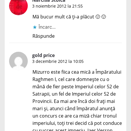
Narcisa Stoica
3 noiembrie 2012 la 21:55
Mă bucur mult că ți-a plăcut 🙂 🙂
Încarc...
Răspunde
gold price
3 decembrie 2012 la 10:05
Mizurro este fiica cea mică a Împăratului
Raghmen I, cel care domnește cu o
mână de fier peste Imperiul celor 52 de
Satrapii, un fel de Imperiul celor 52 de
Provincii. Ea mai are încă doi frați mai
mari și, atunci când împăratul anunță
un concurs ce are ca miză chiar tronul
imperiului, toți trei decid că pot conduce
cu succes acest imperiu. Jaer Verron