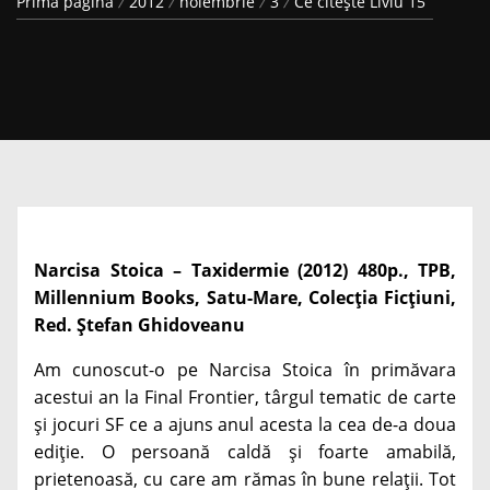
Prima pagină
2012
noiembrie
3
Ce citește Liviu 15
Narcisa Stoica –
Taxidermie
(2012) 480p., TPB,
Millennium Books, Satu-Mare, Colecția Ficțiuni,
Red. Ștefan Ghidoveanu
Am cunoscut-o pe Narcisa Stoica în primăvara
acestui an la Final Frontier, târgul tematic de carte
și jocuri SF ce a ajuns anul acesta la cea de-a doua
ediție. O persoană caldă și foarte amabilă,
prietenoasă, cu care am rămas în bune relații. Tot