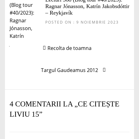
Ragnar Jónasson, Katrín Jakobsdóttir
– Reykjavík
POSTED ON : 9 NOIEMBRIE 2023
Navigare
Articolul
Recolta de toamna
în
anterior:
articole
Articolul
Targul Gaudeamus 2012
următor:
4 COMENTARII LA „
CE CITEȘTE
LIVIU 15
”