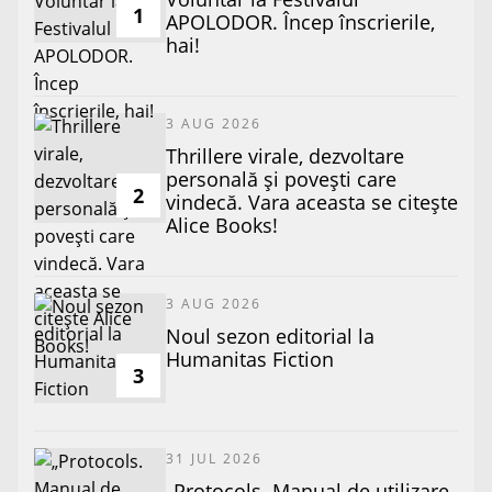
1
APOLODOR. Încep înscrierile,
hai!
3 AUG 2026
Thrillere virale, dezvoltare
personală și povești care
2
vindecă. Vara aceasta se citește
Alice Books!
3 AUG 2026
​Noul sezon editorial la
Humanitas Fiction
3
31 JUL 2026
„Protocols. Manual de utilizare