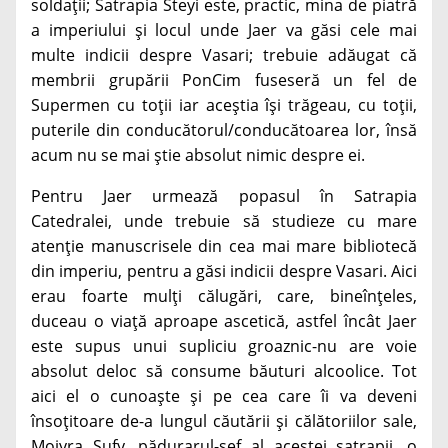
soldații; Satrapia Steyi este, practic, mina de piatră
a imperiului și locul unde Jaer va găsi cele mai
multe indicii despre Vasari; trebuie adăugat că
membrii grupării PonCim fuseseră un fel de
Supermen cu toții iar aceștia își trăgeau, cu toții,
puterile din conducătorul/conducătoarea lor, însă
acum nu se mai știe absolut nimic despre ei.
Pentru Jaer urmează popasul în Satrapia
Catedralei, unde trebuie să studieze cu mare
atenție manuscrisele din cea mai mare bibliotecă
din imperiu, pentru a găsi indicii despre Vasari. Aici
erau foarte mulți călugări, care, bineînțeles,
duceau o viață aproape ascetică, astfel încât Jaer
este supus unui supliciu groaznic-nu are voie
absolut deloc să consume băuturi alcoolice. Tot
aici el o cunoaște și pe cea care îi va deveni
însoțitoare de-a lungul căutării și călătoriilor sale,
Moiyra Sufy, pădurarul-șef al acestei satrapii, o