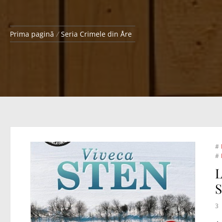
Prima pagină
Seria Crimele din Åre
#
#
L
S
3