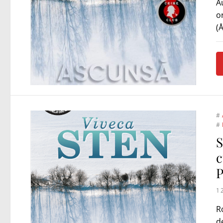
A
o
(
#
#
S
c
P
1
R
d