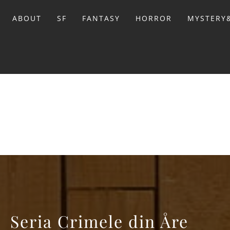
Sari
la
ABOUT
SF
FANTASY
HORROR
MYSTERY&
conținut
BIBL
Seria Crimele din Åre