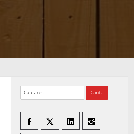
Caută
după: