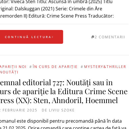
utor: Viveca Sten Titlu: Ascunsă în umbră (2025) Titlu
riginal: Dalskuggan (2021) Serie: Crimele din Åre
Åremorden II) Editură: Crime Scene Press Traducător:
2 COMENTARII
CONTINUĂ LECTURA
APARIȚII NOI
#
ÎN CURS DE APARIȚIE
#
MYSTERY&THRILLER
NOUTĂȚI
emnal editorial 727: Noutăți sau în
urs de apariție la Editura Crime Scene
ress (XX): Sten, Ahndoril, Hoemmel
2 FEBRUARIE 2025
DE
LIVIU SZOKE
omanul este disponibil pentru precomandă până în data
e 21.02.2025. Orice comandă care conține cartea de față va