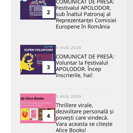
COMUNICAT DE PRESĂ:
Festivalul APOLODOR,
2
sub Înaltul Patronaj al
Reprezentanței Comisiei
Europene în România
5 AUG 2026
COMUNICAT DE PRESĂ:
Voluntar la Festivalul
3
APOLODOR. Încep
înscrierile, hai!
3 AUG 2026
Thrillere virale,
dezvoltare personală și
4
povești care vindecă.
Vara aceasta se citește
Alice Books!