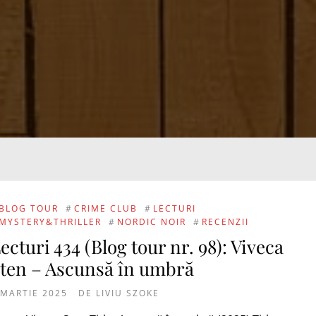
BLOG TOUR
#
CRIME CLUB
#
LECTURI
MYSTERY&THRILLER
#
NORDIC NOIR
#
RECENZII
ecturi 434 (Blog tour nr. 98): Viveca
ten – Ascunsă în umbră
 MARTIE 2025
DE
LIVIU SZOKE