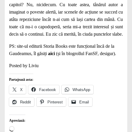
capitol? Nu, nicidecum. Cu toate astea, tânărul autor a
imaginat o poveste alertă, iar scenele de acțiune se succed cu
atâta repeziciune încât n-ai cum să lași cartea din mână. Cu
toate că nu-i o capodoperă, seria mi-a trezit interesul și sunt
decis să o continui. Eu zic că merită, în ciuda punctelor slabe.
PS: site-ul editurii Storia Books este funcțional încă de la
Gaudeamus, îl găsiți
aici
(și în blogrollul FanSF, desigur).
Posted by Liviu
Partajează asta:
X
Facebook
WhatsApp
Reddit
Pinterest
Email
Apreciază:
Încarc...