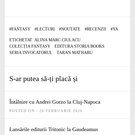
#
FANTASY
#
LECTURI
#
NOUTATE
#
RECENZII
#
YA
ETICHETAT:
ALINA MARC CIULACU
COLECȚIA FANTASY
EDITURA STORIA BOOKS
SERIA INVOCATORUL
TARAN MATHARU
S-ar putea să-ți placă și
Întâlnire cu Andrei Gorzo la Cluj-Napoca
POSTED ON : 20 FEBRUARIE 2020
Lansările editurii Tritonic la Gaudeamus