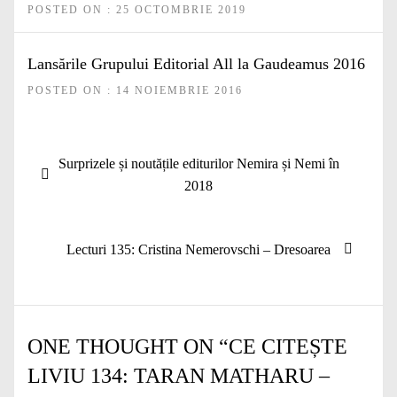
POSTED ON : 25 OCTOMBRIE 2019
Lansările Grupului Editorial All la Gaudeamus 2016
POSTED ON : 14 NOIEMBRIE 2016
Navigare
Articolul
Surprizele și noutățile editurilor Nemira și Nemi în
în
anterior:
2018
articole
Articolul
Lecturi 135: Cristina Nemerovschi – Dresoarea
următor:
ONE THOUGHT ON “
CE CITEȘTE
LIVIU 134: TARAN MATHARU –