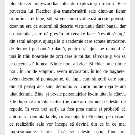
blockbuster hollywoodian plin de explozii și urmăriri. Este
povestea lui Fletcher și-a transformării sale dintr-un fierar
orfan în… ei bine, știți și voi cum evoluează aceste povești,
doar nu era ca autorul să descrie viața unui tânăr banal, dar
cu potențial, care dă greș în tot ceea ce face. Nevoit să fugă
din satul adoptiv, ajunge la o academie care scoate invocatori
de demoni pe bandă rulantă, pentru a-i ajuta pe oameni să
țină în frâu hoardele de orci care le tot dau târcoale și vor să
le cucerească lumea. Nimic nou, ați zice. Și chiar nu e nimic
nou. În loc de vrăjitori, avem invocatori, în loc de baghete,
avem desene și pentagrame, de fapt, cam singurii care sunt
din alt peisaj aici sunt demonii. Al căror nume deja le-am
uitat demult. Bine, și pe-ale personajelor le-am uitat la câteva
zile după ce-am citit cartea (pe care-am terminat-o destul de
repede, în vreo trei seri), au fost prea multe și probabil că
autorul va renunța la ele, cu excepția lui Fletcher, pe măsură
ce realizările sale vor începe să devină din ce în ce mai
impresionante. Cartea însă se citește ușor, fiind un