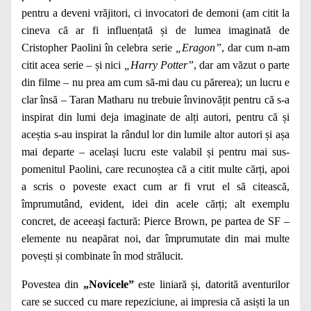
pentru a deveni vrăjitori, ci invocatori de demoni (am citit la
cineva că ar fi influențată și de lumea imaginată de
Cristopher Paolini în celebra serie
„Eragon”
, dar cum n-am
citit acea serie – și nici
„Harry Potter”
, dar am văzut o parte
din filme – nu prea am cum să-mi dau cu părerea); un lucru e
clar însă – Taran Matharu nu trebuie învinovățit pentru că s-a
inspirat din lumi deja imaginate de alți autori, pentru că și
aceștia s-au inspirat la rândul lor din lumile altor autori și așa
mai departe – același lucru este valabil și pentru mai sus-
pomenitul Paolini, care recunoștea că a citit multe cărți, apoi
a scris o poveste exact cum ar fi vrut el să citească,
împrumutând, evident, idei din acele cărți; alt exemplu
concret, de aceeași factură: Pierce Brown, pe partea de SF –
elemente nu neapărat noi, dar împrumutate din mai multe
povești și combinate în mod strălucit.
Povestea din
„Novicele”
este liniară și, datorită aventurilor
care se succed cu mare repeziciune, ai impresia că asiști la un