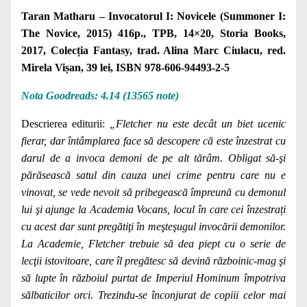
Taran Matharu – Invocatorul I: Novicele (Summoner I:
The Novice, 2015) 416p., TPB, 14×20, Storia Books,
2017, Colecția Fantasy, trad. Alina Marc Ciulacu, red.
Mirela Vișan, 39 lei, ISBN 978-606-94493-2-5
Nota Goodreads: 4.14 (13565 note)
Descrierea editurii:
„Fletcher nu este decât un biet ucenic
fierar, dar întâmplarea face să descopere că este înzestrat cu
darul de a invoca demoni de pe alt tărâm. Obligat să-şi
părăsească satul din cauza unei crime pentru care nu e
vinovat, se vede nevoit să pribegească împreună cu demonul
lui şi ajunge la Academia Vocans, locul în care cei înzestrați
cu acest dar sunt pregătiţi în meşteşugul invocării demonilor.
La Academie, Fletcher trebuie să dea piept cu o serie de
lecţii istovitoare, care îl pregătesc să devină războinic-mag şi
să lupte în războiul purtat de Imperiul Hominum împotriva
sălbaticilor orci. Trezindu-se înconjurat de copiii celor mai