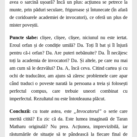
avea o sarcină ușoară? Încă un plus: acțiunea se petrece la
munte, prin păduri seculare, friguroase și întunecate (în afară
de coridoarele academiei de invocatori), ce oferă un plus de
mister poveștii.
Puncte slabe:
clișee, clișee, clișee, niciunul nu este iertat.
Eroul orfan și de condiție umilă? Da. Toți îl bat și îl înjură
pentru că-i orfan? Da. Are puteri nebănuite? Da. Îl necăjesc
toți la academia de invocatori? Da. Și altele, pe care nu mai
am cum să le dezvălui? Da. A, încă ceva. Citind cartea și cu
ochi de traducător, am ajuns să zăresc problemele care apar
când traduci o poveste narată la persoana a treia și folosești
perfectul compus, care trebuie uneori combinat cu
imperfectul. Rezultatul nu este întotdeauna plăcut.
Concluzii:
cu toate astea, este
„Invocatorul”
o serie care
merită citită? Eu zic că da. Este lumea imaginată de Taran
Matharu originală? Nu prea. Acțiunea, imprevizibilă, iar
răsturnările de situație să te pândească la fiecare final de