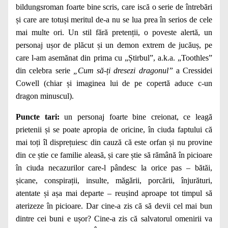
bildungsroman foarte bine scris, care iscă o serie de întrebări
și care are totuși meritul de-a nu se lua prea în serios de cele
mai multe ori. Un stil fără pretenții, o poveste alertă, un
personaj ușor de plăcut și un demon extrem de jucăuș, pe
care l-am asemănat din prima cu „Știrbul”, a.k.a. „Toothles”
din celebra serie
„Cum să-ți dresezi dragonul”
a Cressidei
Cowell (chiar și imaginea lui de pe copertă aduce c-un
dragon minuscul).
Puncte tari:
un personaj foarte bine creionat, ce leagă
prietenii și se poate apropia de oricine, în ciuda faptului că
mai toți îl disprețuiesc din cauză că este orfan și nu provine
din ce știe ce familie aleasă, și care știe să rămână în picioare
în ciuda necazurilor care-l pândesc la orice pas – bătăi,
șicane, conspirații, insulte, măgării, porcării, înjurături,
atentate și așa mai departe – reușind aproape tot timpul să
aterizeze în picioare. Dar cine-a zis că să devii cel mai bun
dintre cei buni e ușor? Cine-a zis că salvatorul omenirii va