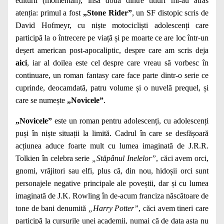
editurii (momentan), însă două dintre titluri mi-au atras
atenția: primul a fost
„Stone Rider”
, un SF distopic scris de
David Hofmeyr, cu niște motocicliști adolescenți care
participă la o întrecere pe viață și pe moarte ce are loc într-un
deșert american post-apocaliptic, despre care am scris deja
aici
, iar al doilea este cel despre care vreau să vorbesc în
continuare, un roman fantasy care face parte dintr-o serie ce
cuprinde, deocamdată, patru volume și o nuvelă prequel, și
care se numește
„Novicele”
.
„Novicele”
este un roman pentru adolescenți, cu adolescenți
puși în niște situații la limită. Cadrul în care se desfășoară
acțiunea aduce foarte mult cu lumea imaginată de J.R.R.
Tolkien în celebra serie
„Stăpânul Inelelor”
, căci avem orci,
gnomi, vrăjitori sau elfi, plus că, din nou, hidoșii orci sunt
personajele negative principale ale poveștii, dar și cu lumea
imaginată de J.K. Rowling în de-acum franciza născătoare de
tone de bani denumită
„Harry Potter”
, căci avem tineri care
participă la cursurile unei academii, numai că de data asta nu