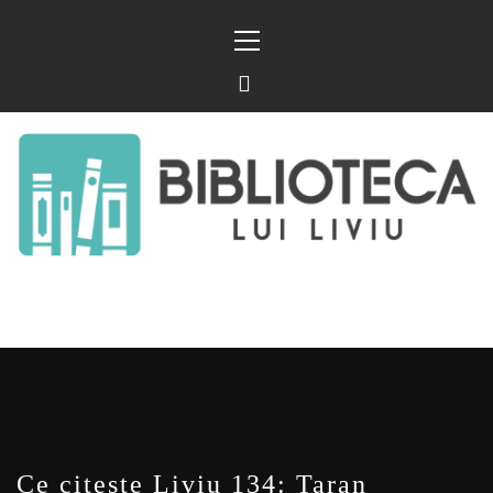
Sari
Meniu
la
principal
conținut
BIBLIOTECA LUI
FOSTUL BLOG FANSF
LIVIU
Ce citește Liviu 134: Taran