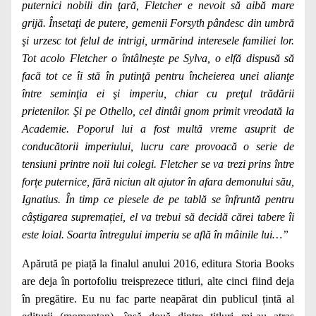
puternici nobili din ţară, Fletcher e nevoit să aibă mare
grijă. Însetaţi de putere, gemenii Forsyth pândesc din umbră
şi urzesc tot felul de intrigi, urmărind interesele familiei lor.
Tot acolo Fletcher o întâlnește pe Sylva, o elfă dispusă să
facă tot ce îi stă în putinţă pentru încheierea unei alianţe
între seminţia ei şi imperiu, chiar cu preţul trădării
prietenilor. Şi pe Othello, cel dintâi gnom primit vreodată la
Academie. Poporul lui a fost multă vreme asuprit de
conducătorii imperiului, lucru care provoacă o serie de
tensiuni printre noii lui colegi. Fletcher se va trezi prins între
forțe puternice, fără niciun alt ajutor în afara demonului său,
Ignatius. În timp ce piesele de pe tablă se înfruntă pentru
câștigarea supremației, el va trebui să decidă cărei tabere îi
este loial. Soarta întregului imperiu se află în mâinile lui…”
Apărută pe piață la finalul anului 2016, editura Storia Books
are deja în portofoliu treisprezece titluri, alte cinci fiind deja
în pregătire. Eu nu fac parte neapărat din publicul țintă al