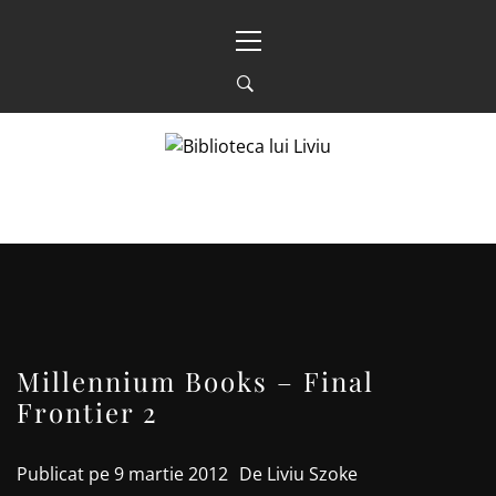
Sari
Meniu
la
principal
conținut
BIBLIOTECA LUI
FOSTUL BLOG FANSF
LIVIU
Millennium Books – Final
Frontier 2
Publicat pe
9 martie 2012
De
Liviu Szoke