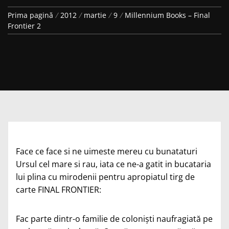
Prima pagină
2012
martie
9
Millennium Books – Final
Frontier 2
Face ce face si ne uimeste mereu cu bunataturi
Ursul cel mare si rau, iata ce ne-a gatit in bucataria
lui plina cu mirodenii pentru apropiatul tirg de
carte FINAL FRONTIER:
Fac parte dintr-o familie de colonişti naufragiată pe