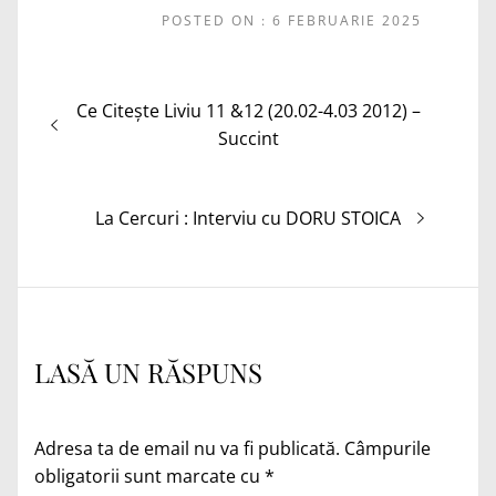
POSTED ON : 6 FEBRUARIE 2025
Navigare
Articolul
Ce Citește Liviu 11 &12 (20.02-4.03 2012) –
în
anterior:
Succint
articole
Articolul
La Cercuri : Interviu cu DORU STOICA
următor:
LASĂ UN RĂSPUNS
Adresa ta de email nu va fi publicată.
Câmpurile
obligatorii sunt marcate cu
*