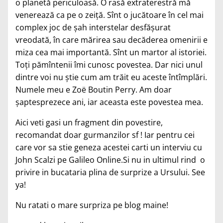
o planetă periculoasă. O rasă extraterestră mă
venerează ca pe o zeiţă. Sînt o jucătoare în cel mai
complex joc de şah interstelar desfăşurat
vreodată, în care mărirea sau decăderea omenirii e
miza cea mai importantă. Sînt un martor al istoriei.
Toţi pămîntenii îmi cunosc povestea. Dar nici unul
dintre voi nu ştie cum am trăit eu aceste întîmplări.
Numele meu e Zoë Boutin Perry. Am doar
şaptesprezece ani, iar aceasta este povestea mea.
Aici
veti gasi un fragment din povestire,
recomandat doar gurmanzilor sf ! Iar pentru cei
care vor sa stie geneza acestei carti un
interviu
cu
John Scalzi pe Galileo Online.Si nu in ultimul rind o
privire in
bucataria
plina de surprize a Ursului. See
ya!
Nu ratati o mare surpriza pe blog maine!