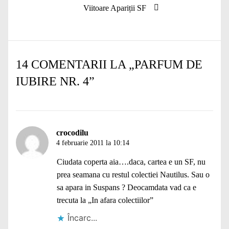
Articolul
Viitoare Apariții SF
următor:
14 COMENTARII LA „
PARFUM DE
IUBIRE NR. 4
”
crocodilu
4 februarie 2011 la 10:14
Ciudata coperta aia….daca, cartea e un SF, nu
prea seamana cu restul colectiei Nautilus. Sau o
sa apara in Suspans ? Deocamdata vad ca e
trecuta la „In afara colectiilor”
Încarc...