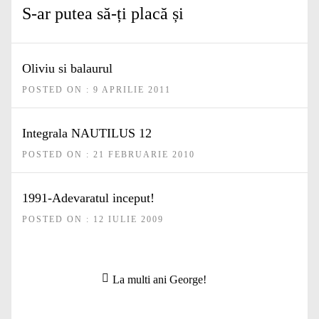
S-ar putea să-ți placă și
Oliviu si balaurul
POSTED ON : 9 APRILIE 2011
Integrala NAUTILUS 12
POSTED ON : 21 FEBRUARIE 2010
1991-Adevaratul inceput!
POSTED ON : 12 IULIE 2009
Navigare
Articolul
La multi ani George!
în
anterior:
articole