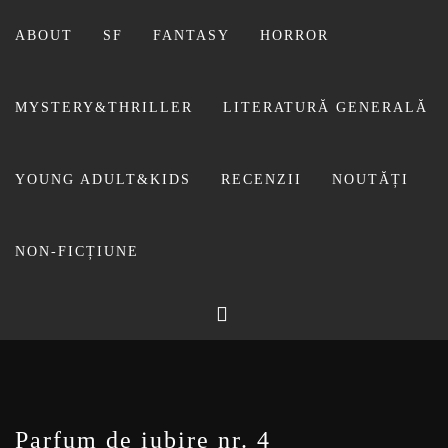
Sari
la
ABOUT
SF
FANTASY
HORROR
conținut
MYSTERY&THRILLER
LITERATURĂ GENERALĂ
YOUNG ADULT&KIDS
RECENZII
NOUTĂȚI
NON-FICȚIUNE
BIBLIOTECA LUI
FOSTUL BLOG FANSF
LIVIU
Parfum de iubire nr. 4