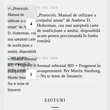
31 JUL 2026
„Protocols. Manual de utilizare a
corpului uman” de Andrew D.
4
Huberman, cea mai așteptată carte
de nonficțiune a anului, disponibilă
acum pentru precomandă în limba
română
25 JUL 2026
Semnal editorial 805 + Fragment în
avanpremieră: Per Moritz Stenborg
5
– Nu te teme de întuneric
EDITURI