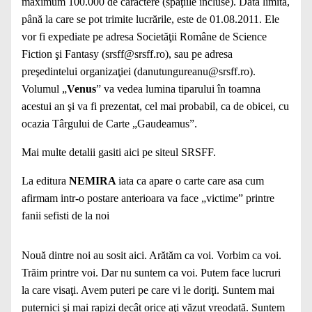
maximum 100.000 de caractere (spaţiile incluse). Data limită,
până la care se pot trimite lucrările, este de 01.08.2011. Ele
vor fi expediate pe adresa Societăţii Române de Science
Fiction şi Fantasy (
srsff@srsff.ro
), sau pe adresa
preşedintelui organizaţiei (
danutungureanu@srsff.ro
).
Volumul „
Venus
” va vedea lumina tiparului în toamna
acestui an şi va fi prezentat, cel mai probabil, ca de obicei, cu
ocazia Târgului de Carte „Gaudeamus”.
Mai multe detalii gasiti
aici
pe siteul SRSFF.
La editura
NEMIRA
iata ca apare o carte care asa cum
afirmam intr-o postare anterioara va face „victime” printre
fanii sefisti de la noi
Nouă dintre noi au sosit aici. Arătăm ca voi. Vorbim ca voi.
Trăim printre voi. Dar nu suntem ca voi. Putem face lucruri
la care visaţi. Avem puteri pe care vi le doriţi. Suntem mai
puternici şi mai rapizi decât orice aţi văzut vreodată. Suntem