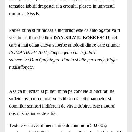
tematica iubirii,dragostei si a erosului plasate in universul
mirific al SF&F.
Partea buna si frumoasa a lucrurilor este ca antologator va fi
vestitul scriitor si editor
DAN-SILVIU BOERESCU
, cel
care a mai editat citeva superbe antologii dintre care enumar
ROMANIA SF 2001,Chef cu femei urite,Iubiri
subversive,Don Quijote,prostituata si alte personaje,Plaja
nudistilor,etc.
Asa ca nu ezitati si puneti mina pe condeie si bucurati-ne
sufletul asa cum numai voi stiti sa o faceti doamnelor si
domnilor scriitori indiferent de virsta ,iubirea este motorul
nostru si ratiunea de a trai.
Textele vor avea dimensiunile de minimum 50.000 şi