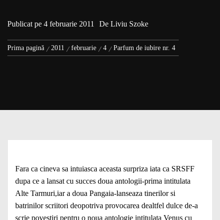
Publicat pe
4 februarie 2011
De
Liviu Szoke
Prima pagină
2011
februarie
4
Parfum de iubire nr. 4
Fara ca cineva sa intuiasca aceasta surpriza iata ca SRSFF
dupa ce a lansat cu succes doua antologii-prima intitulata
Alte Tarmuri,iar a doua Pangaia-lanseaza tinerilor si
batrinilor scriitori deopotriva provocarea dealtfel dulce de-a
scrie povestiri pentru o noua antologie intitulata Venus cu