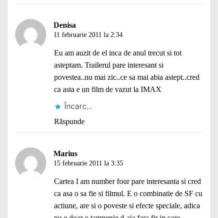
Denisa
11 februarie 2011 la 2:34
Eu am auzit de el inca de anul trecut si tot
asteptam. Trailerul pare interesant si
povestea..nu mai zic..ce sa mai abia astept..cred
ca asta e un film de vazut la IMAX
Încarc...
Răspunde
Marius
15 februarie 2011 la 3:35
Cartea I am number four pare interesanta si cred
ca asa o sa fie si filmul. E o combinatie de SF cu
actiune, are si o poveste si efecte speciale, adica
nu e doar o tampenie d-aia fara fir in care