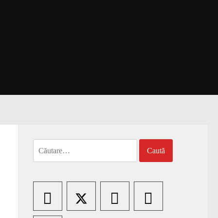
Caută
după: