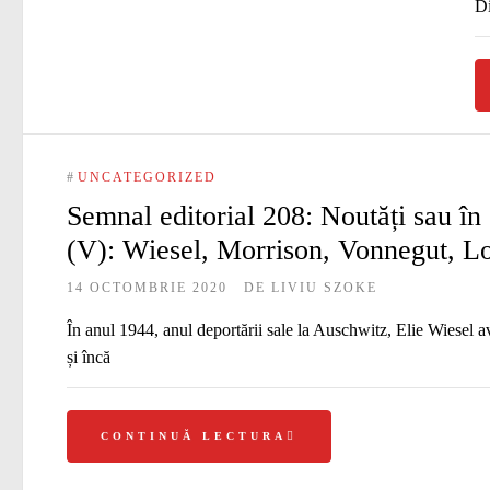
Di
#
UNCATEGORIZED
Semnal editorial 208: Noutăți sau în 
(V): Wiesel, Morrison, Vonnegut, Lo
14 OCTOMBRIE 2020
DE
LIVIU SZOKE
În anul 1944, anul deportării sale la Auschwitz, Elie Wiesel av
și încă
CONTINUĂ LECTURA