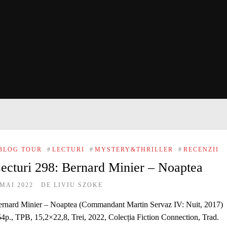
BLOG TOUR
#
LECTURI
#
MYSTERY&THRILLER
#
RECENZII
ecturi 298: Bernard Minier – Noaptea
 MAI 2022
DE
LIVIU SZOKE
rnard Minier – Noaptea (Commandant Martin Servaz IV: Nuit, 2017)
4p., TPB, 15,2×22,8, Trei, 2022, Colecția Fiction Connection, Trad.