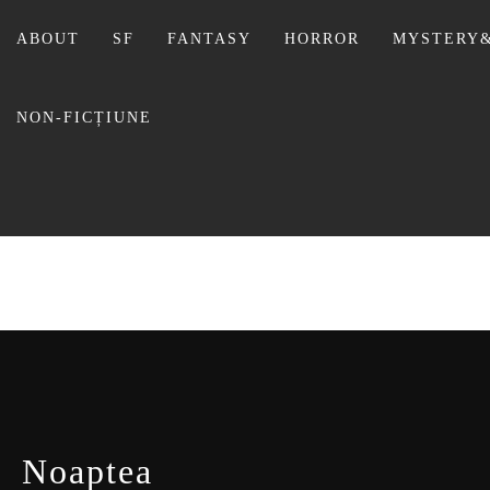
Sari
la
ABOUT
SF
FANTASY
HORROR
MYSTERY&
conținut
NON-FICȚIUNE
BIBLI
Noaptea