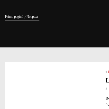
Prima pagină
Noaptea
#
L
5
Be
46