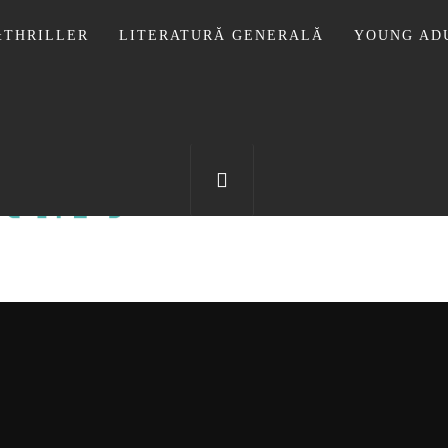
THRILLER
LITERATURĂ GENERALĂ
YOUNG AD
OTECA LUI
FOSTUL BLOG FANSF