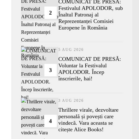
COMUNICAT DE PRESĂ:
Festivalul APOLODOR, sub
2
Înaltul Patronaj al
Reprezentanței Comisiei
Europene în România
5 AUG 2026
COMUNICAT DE PRESĂ:
Voluntar la Festivalul
3
APOLODOR. Încep
înscrierile, hai!
3 AUG 2026
Thrillere virale, dezvoltare
personală și povești care
4
vindecă. Vara aceasta se
citește Alice Books!