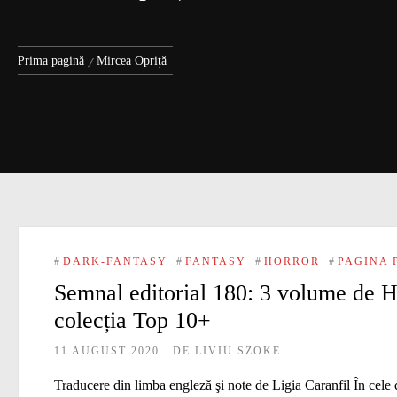
Prima pagină
Mircea Opriță
#
DARK-FANTASY
#
FANTASY
#
HORROR
#
PAGINA 
Semnal editorial 180: 3 volume de H.
colecția Top 10+
11 AUGUST 2020
DE
LIVIU SZOKE
Traducere din limba engleză şi note de Ligia Caranfil În cele 