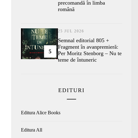
precomandă în limba
română
25 JUL 2026
Semnal editorial 805 +
Fragment în avanpremieră:
5
Per Moritz Stenborg – Nu te
teme de întuneric
EDITURI
Editura Alice Books
Editura All