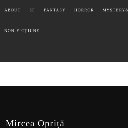
Sari
la
ABOUT
SF
FANTASY
HORROR
MYSTERY&
conținut
NON-FICȚIUNE
BIBLI
Mircea Opriță