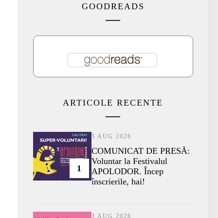
GOODREADS
ARTICOLE RECENTE
5 AUG 2026
COMUNICAT DE PRESĂ:
Voluntar la Festivalul
1
APOLODOR. Încep
înscrierile, hai!
3 AUG 2026