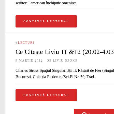
scriitorul american închipuie omenirea
CONTINUĂ LECTURA
#
LECTURI
Ce Citește Liviu 11 &12 (20.02-4.03
9 MARTIE 2012
DE
LIVIU SZOKE
Charles Stross-Spațiul Singularității II: Răsărit de Fier (Sing
București, Colecția Fiction.ro/Sci-Fi Nr. 50, Trad.
CONTINUĂ LECTURA