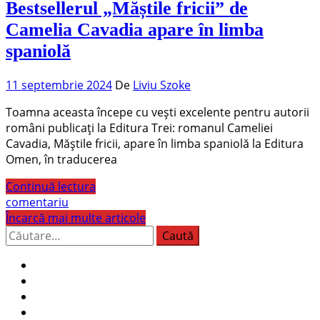
Bestsellerul „Măștile fricii” de
Camelia Cavadia apare în limba
spaniolă
11 septembrie 2024
De
Liviu Szoke
Toamna aceasta începe cu vești excelente pentru autorii
români publicați la Editura Trei: romanul Cameliei
Cavadia, Măștile fricii, apare în limba spaniolă la Editura
Omen, în traducerea
Continuă lectura
comentariu
Încarcă mai multe articole
Caută
după: