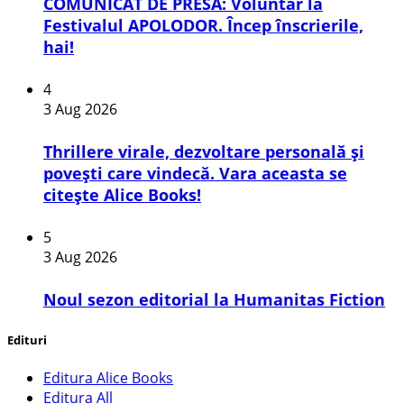
COMUNICAT DE PRESĂ: Voluntar la
Festivalul APOLODOR. Încep înscrierile,
hai!
4
3 Aug 2026
Thrillere virale, dezvoltare personală și
povești care vindecă. Vara aceasta se
citește Alice Books!
5
3 Aug 2026
​Noul sezon editorial la Humanitas Fiction
Edituri
Editura Alice Books
Editura All