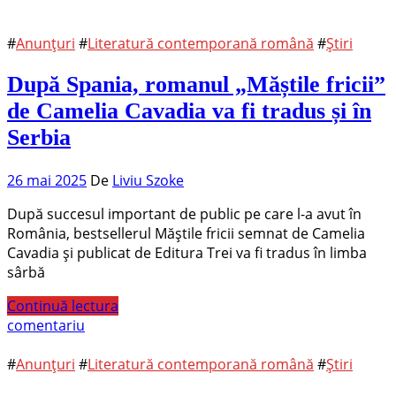
#
Anunțuri
#
Literatură contemporană română
#
Știri
După Spania, romanul „Măștile fricii”
de Camelia Cavadia va fi tradus și în
Serbia
26 mai 2025
De
Liviu Szoke
După succesul important de public pe care l-a avut în
România, bestsellerul Măștile fricii semnat de Camelia
Cavadia și publicat de Editura Trei va fi tradus în limba
sârbă
Continuă lectura
comentariu
#
Anunțuri
#
Literatură contemporană română
#
Știri