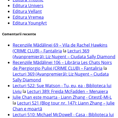
Editura Univers
Editura Vellant
Editura Vremea
Editura YoungArt
Comentarii recente
Recenziile Mădălinei 69 – Vila de Rachel Hawkins
(CRIME CLUB) – Fantaliria
la
Lecturi 369
(Avanpremieră): Liz Nugent – Ciudata Sally Diamond
Recenziile Mădălinei 106 – Librăria Les Chats Noirs
de Piergiorgio Pulixi (CRIME CLUB) – Fantaliria
la
Lecturi 369 (Avanpremieră): Liz Nugent – Ciudata
Sally Diamond
Lecturi 522: Sue Watson - Tu, eu, ea - Biblioteca lui
Liviu
la
Lecturi 389: Freida McFadden – Menajera
Julie Chan este moarta - Liann Zhang - CitestE-MI-L
la
Lecturi 521 (Blog tour nr. 147): Liann Zhang – Julie
Chan e moartă
Lecturi 510: Michael McDowell - Casa - Biblioteca lui