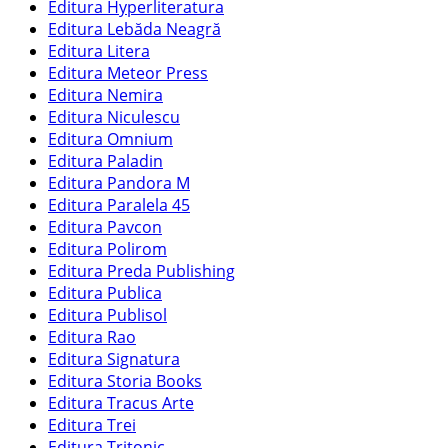
Editura Hyperliteratura
Editura Lebăda Neagră
Editura Litera
Editura Meteor Press
Editura Nemira
Editura Niculescu
Editura Omnium
Editura Paladin
Editura Pandora M
Editura Paralela 45
Editura Pavcon
Editura Polirom
Editura Preda Publishing
Editura Publica
Editura Publisol
Editura Rao
Editura Signatura
Editura Storia Books
Editura Tracus Arte
Editura Trei
Editura Tritonic