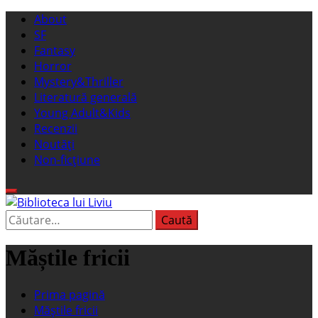
Sari
Meniu
About
la
principal
SF
conținut
Fantasy
Horror
Mystery&Thriller
Literatură generală
Young Adult&Kids
Recenzii
Noutăți
Non-ficțiune
Caută
Biblioteca lui Liviu
Fostul blog FanSF
după:
Măștile fricii
Prima pagină
Măștile fricii