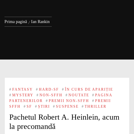
Prima pagină
Ian Rankin
#
FANTASY
#
HARD-SF
#
ÎN CURS DE APARIȚIE
#
MYSTERY
#
NON-SFFH
#
NOUTATE
#
PAGINA
PARTENERILOR
#
PREMII NON-SFFH
#
PREMII
SFFH
#
SF
#
ȘTIRI
#
SUSPENSE
#
THRILLER
Pachetul Robert A. Heinlein, acum
la precomandă