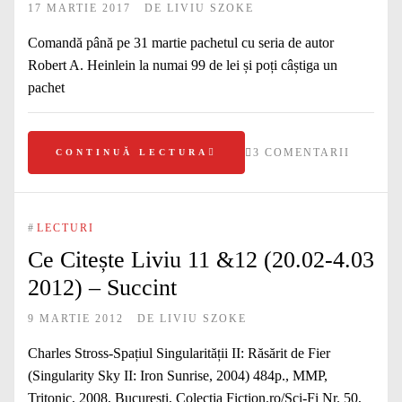
17 MARTIE 2017
DE
LIVIU SZOKE
Comandă până pe 31 martie pachetul cu seria de autor
Robert A. Heinlein la numai 99 de lei și poți câștiga un
pachet
3 COMENTARII
CONTINUĂ LECTURA
#
LECTURI
Ce Citește Liviu 11 &12 (20.02-4.03
2012) – Succint
9 MARTIE 2012
DE
LIVIU SZOKE
Charles Stross-Spațiul Singularității II: Răsărit de Fier
(Singularity Sky II: Iron Sunrise, 2004) 484p., MMP,
Tritonic, 2008, București, Colecția Fiction.ro/Sci-Fi Nr. 50,